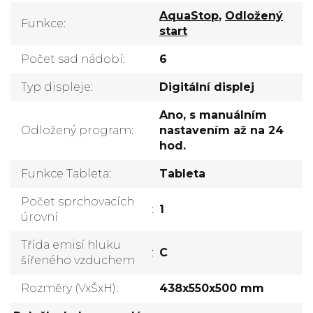
AquaStop
,
Odložený
Funkce
:
start
Počet sad nádobí
:
6
Typ displeje
:
Digitální displej
Ano, s manuálním
Odložený program
:
nastavením až na 24
hod.
Funkce Tableta
:
Tableta
Počet sprchovacích
:
1
úrovní
Třída emisí hluku
:
C
šířeného vzduchem
Rozměry (VxŠxH)
:
438x550x500 mm