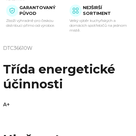
GARANTOVANÝ
NEJŠIRŠÍ
PŮVOD
SORTIMENT
Zboží výhradně pro českou
Velký výběr kuchyňských a
distribuci přímo od výrobce.
domácích spotřebičů na jednom
místě.
DTC36610W
Třída energetické
účinnosti
A+