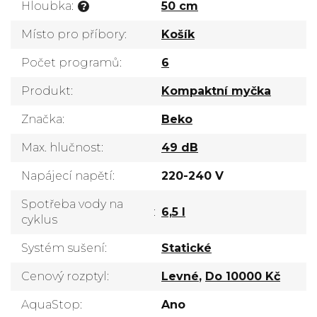
Hloubka
:
50 cm
?
Místo pro příbory
:
Košík
Počet programů
:
6
Produkt
:
Kompaktní myčka
Značka
:
Beko
Max. hlučnost
:
49 dB
Napájecí napětí
:
220-240 V
Spotřeba vody na
:
6,5 l
cyklus
Systém sušení
:
Statické
Cenový rozptyl
:
Levné
,
Do 10000 Kč
AquaStop
:
Ano