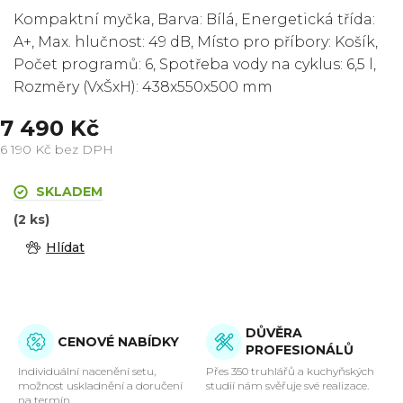
Kompaktní myčka, Barva: Bílá, Energetická třída:
A+, Max. hlučnost: 49 dB, Místo pro příbory: Košík,
Počet programů: 6, Spotřeba vody na cyklus: 6,5 l,
Rozměry (VxŠxH): 438x550x500 mm
7 490 Kč
6 190 Kč bez DPH
Měrná
cena:
SKLADEM
(2 ks)
Hlídat
DŮVĚRA
CENOVÉ NABÍDKY
PROFESIONÁLŮ
Individuální nacenění setu,
Přes 350 truhlářů a kuchyňských
možnost uskladnění a doručení
studií nám svěřuje své realizace.
na termín.