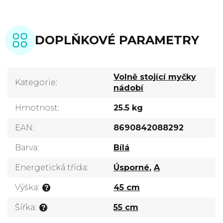
DOPLŇKOVÉ PARAMETRY
Volně stojící myčky
Kategorie
:
nádobí
Hmotnost
:
25.5 kg
EAN
:
8690842088292
Barva
:
Bílá
Energetická třída
:
Úsporné
,
A
Výška
:
45 cm
?
Šířka
:
55 cm
?