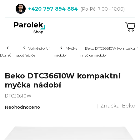
Přejít
+420 797 894 884
na
obsah
NÁ
KOŠ
Hledat
Volně stojící
Myčky
Beko DTC36610W kompaktní
Domů
spotřebiče
nádobí
myčka nádobí
Beko DTC36610W kompaktní
myčka nádobí
DTC36610W
Průměrné
Značka:
Beko
Neohodnoceno
hodnocení
produktu
je
0,0
z