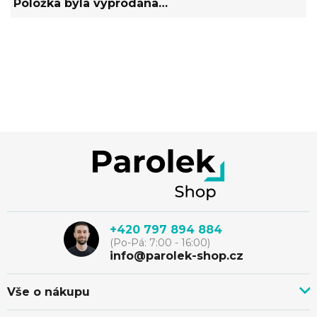
Položka byla vyprodána…
Přidat komentář
Z
á
p
+420 797 894 884
(Po-Pá: 7:00 - 16:00)
a
info@parolek-shop.cz
t
Vše o nákupu
Vše o nákupu