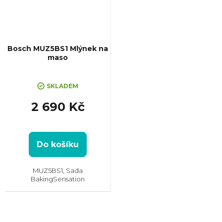
Bosch MUZ5BS1 Mlýnek na
maso
SKLADEM
2 690 Kč
Do košíku
MUZ5BS1, Sada
BakingSensation