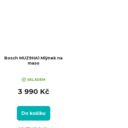
Bosch MUZ9HA1 Mlýnek na
maso
SKLADEM
3 990 Kč
Do košíku