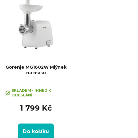
ý
p
i
s
p
Gorenje MG1602W Mlýnek
na maso
r
SKLADEM - IHNED K
o
ODESLÁNÍ
1 799 Kč
d
u
Do košíku