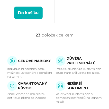
Do košíku
23
položek celkem
O
v
l
DŮVĚRA
CENOVÉ NABÍDKY
PROFESIONÁLŮ
á
Individuální nacenění setu,
Přes 350 truhlářů a kuchyňských
možnost uskladnění a doručení
studií nám svěřuje své realizace.
d
na termín.
GARANTOVANÝ
NEJŠIRŠÍ
a
PŮVOD
SORTIMENT
c
Zboží výhradně pro českou
Velký výběr kuchyňských a
distribuci přímo od výrobce.
domácích spotřebičů na jednom
místě.
í