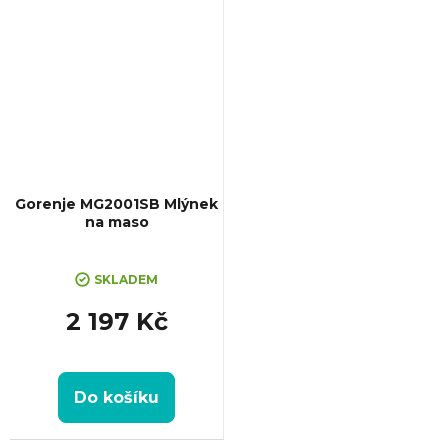
Gorenje MG2001SB Mlýnek
na maso
SKLADEM
2 197 Kč
Do košíku