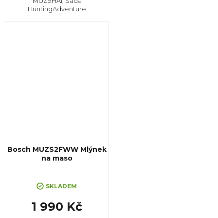
MUZ9HA1, Sada
HuntingAdventure
Bosch MUZS2FWW Mlýnek
na maso
SKLADEM
1 990 Kč