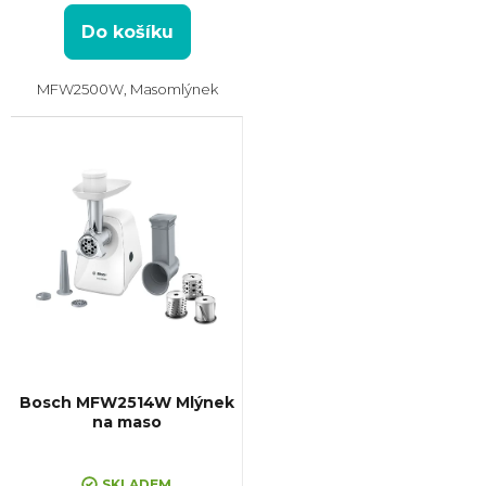
Do košíku
MFW2500W, Masomlýnek
Bosch MFW2514W Mlýnek
na maso
SKLADEM