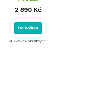
2 890 Kč
Do košíku
MFW2514W, Masomlýnek