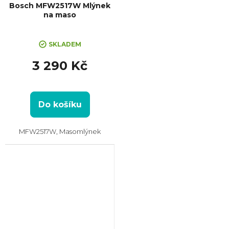
Bosch MFW2517W Mlýnek
na maso
SKLADEM
3 290 Kč
Do košíku
MFW2517W, Masomlýnek