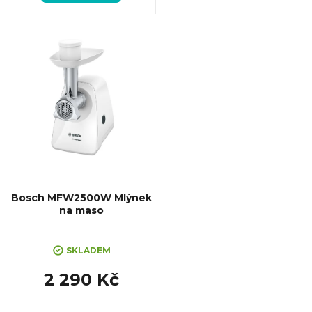
k
t
ů
Bosch MFW2500W Mlýnek
na maso
SKLADEM
2 290 Kč