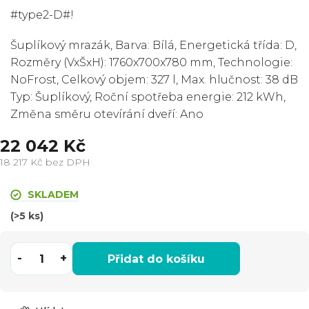
#type2-D#!
Šuplíkový mrazák, Barva: Bílá, Energetická třída: D,
Rozměry (VxŠxH): 1760x700x780 mm, Technologie:
NoFrost, Celkový objem: 327 l, Max. hlučnost: 38 dB
Typ: Šuplíkový, Roční spotřeba energie: 212 kWh,
Změna směru otevírání dveří: Ano
22 042 Kč
18 217 Kč bez DPH
Měrná
cena:
SKLADEM
(>5 ks)
Přidat do košíku