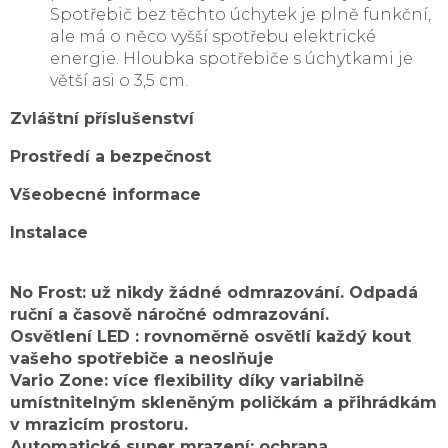
Spotřebič bez těchto úchytek je plně funkční,
ale má o něco vyšší spotřebu elektrické
energie. Hloubka spotřebiče s úchytkami je
větší asi o 3,5 cm.
Zvláštní příslušenství
Prostředí a bezpečnost
Všeobecné informace
Instalace
No Frost: už nikdy žádné odmrazování. Odpadá
ruční a časově náročné odmrazování.
Osvětlení LED : rovnoměrně osvětlí každý kout
vašeho spotřebiče a neoslňuje
Vario Zone: více flexibility díky variabilně
umístnitelným skleněným poličkám a přihrádkám
v mrazicím prostoru.
Automatické super mrazení: ochrana