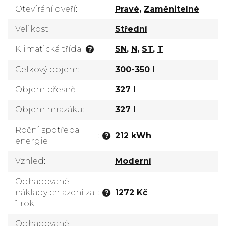
Otevírání dveří
:
Pravé
,
Zaměnitelné
Velikost
:
Střední
Klimatická třída
:
SN
,
N
,
ST
,
T
?
Celkový objem
:
300-350 l
Objem přesně
:
327 l
Objem mrazáku
:
327 l
Roční spotřeba
:
212 kWh
?
energie
Vzhled
:
Moderní
Odhadované
náklady chlazení za
:
1272 Kč
?
1 rok
Odhadované