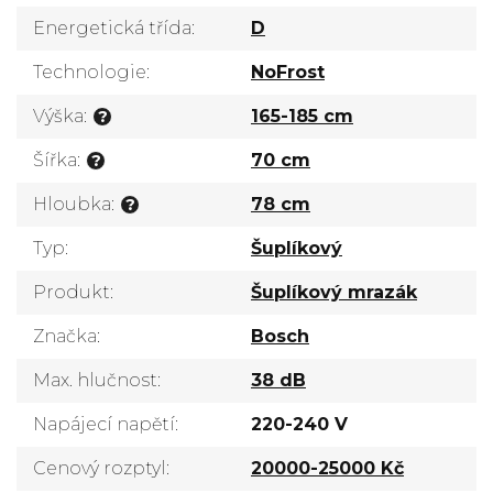
Energetická třída
:
D
Technologie
:
NoFrost
Výška
:
165-185 cm
?
Šířka
:
70 cm
?
Hloubka
:
78 cm
?
Typ
:
Šuplíkový
Produkt
:
Šuplíkový mrazák
Značka
:
Bosch
Max. hlučnost
:
38 dB
Napájecí napětí
:
220-240 V
Cenový rozptyl
:
20000-25000 Kč