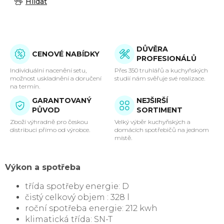
Hlídat
DŮVĚRA
CENOVÉ NABÍDKY
PROFESIONÁLŮ
Individuální nacenění setu,
Přes 350 truhlářů a kuchyňských
možnost uskladnění a doručení
studií nám svěřuje své realizace.
na termín.
GARANTOVANÝ
NEJŠIRŠÍ
PŮVOD
SORTIMENT
Zboží výhradně pro českou
Velký výběr kuchyňských a
distribuci přímo od výrobce.
domácích spotřebičů na jednom
místě.
Výkon a spotřeba
třída spotřeby energie: D
čistý celkový objem : 328 l
roční spotřeba energie: 212 kwh
klimatická třída: SN-T