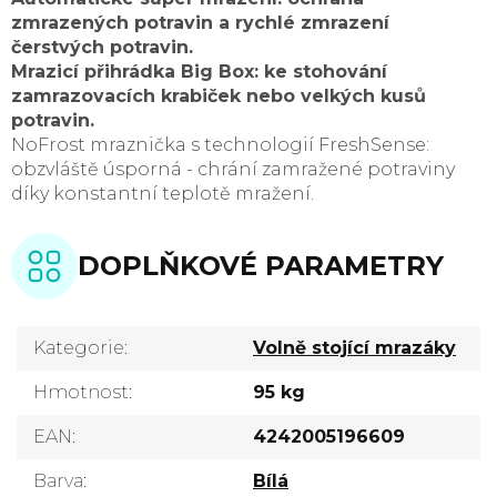
zmrazených potravin a rychlé zmrazení
čerstvých potravin.
Mrazicí přihrádka Big Box: ke stohování
zamrazovacích krabiček nebo velkých kusů
potravin.
NoFrost mraznička s technologií FreshSense:
obzvláště úsporná - chrání zamražené potraviny
díky konstantní teplotě mražení.
DOPLŇKOVÉ PARAMETRY
Kategorie
:
Volně stojící mrazáky
Hmotnost
:
95 kg
EAN
:
4242005196609
Barva
:
Bílá