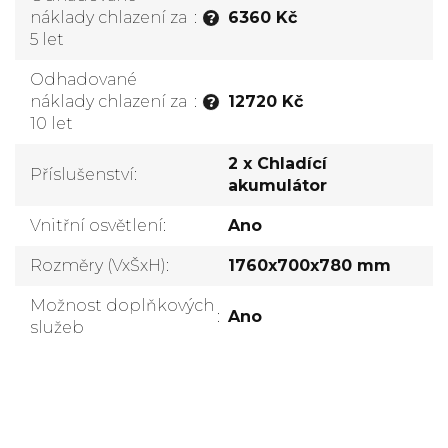
náklady chlazení za
:
6360 Kč
?
5 let
Odhadované
náklady chlazení za
:
12720 Kč
?
10 let
2 x Chladící
Příslušenství
:
akumulátor
Vnitřní osvětlení
:
Ano
Rozměry (VxŠxH)
:
1760x700x780 mm
Možnost doplňkových
:
Ano
služeb
Přidat komentář