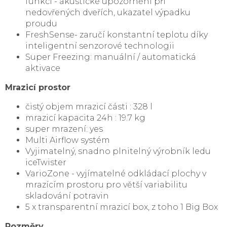
funkcí - akustické upozornění při
nedovřených dveřích, ukazatel výpadku
proudu
FreshSense- zaručí konstantní teplotu díky
inteligentní senzorové technologii
Super Freezing: manuální / automatická
aktivace
Mrazicí prostor
čistý objem mrazicí části : 328 l
mrazicí kapacita 24h : 19.7 kg
super mrazení: yes
Multi Airflow systém
Vyjimatelný, snadno plnitelný výrobník ledu
iceTwister
VarioZone - vyjímatelné odkládací plochy v
mrazícím prostoru pro větší variabilitu
skladování potravin
5 x transparentní mrazicí box, z toho 1 Big Box
Rozměry