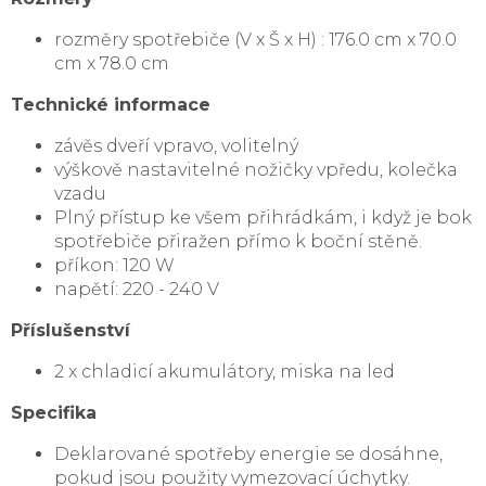
rozměry spotřebiče (V x Š x H) : 176.0 cm x 70.0
cm x 78.0 cm
Technické informace
závěs dveří vpravo, volitelný
výškově nastavitelné nožičky vpředu, kolečka
vzadu
Plný přístup ke všem přihrádkám, i když je bok
spotřebiče přiražen přímo k boční stěně.
příkon: 120 W
napětí: 220 - 240 V
Příslušenství
2 x chladicí akumulátory, miska na led
Specifika
Deklarované spotřeby energie se dosáhne,
pokud jsou použity vymezovací úchytky.