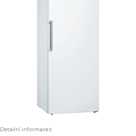
5
hvězdiček.
Detailní informace