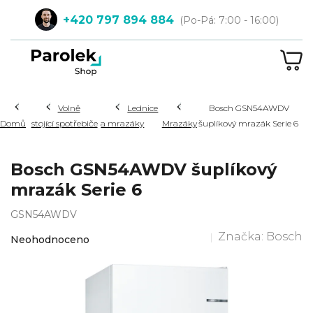
Přejít
+420 797 894 884
na
obsah
NÁ
KOŠ
Hledat
Volně
Lednice
Bosch GSN54AWDV
Domů
stojící spotřebiče
a mrazáky
Mrazáky
šuplíkový mrazák Serie 6
Bosch GSN54AWDV šuplíkový
mrazák Serie 6
GSN54AWDV
Průměrné
Značka:
Bosch
Neohodnoceno
hodnocení
produktu
je
0,0
z