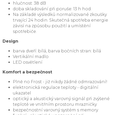
hlučnost: 38 dB
doba skladování při poruše: 13 h hod.
Na základě výsledků normalizované zkoušky
trvající 24 hodin. Skutečná spotřeba energie
závisí na způsobu použití a umístění
spotřebiče.
Design
barva dveří: bílá, barva bočních stran: bílá
Vertikální madlo
LED osvětlení
Komfort a bezpečnost
Plně no Frost - již nikdy žádné odmrazování!
elektronická regulace teploty - digitální
ukazatel
optický a akustický varovný signál při zvýšené
teplotě ve vnitřním prostoru mrazničky
bezpečnostní varovný systém s memory