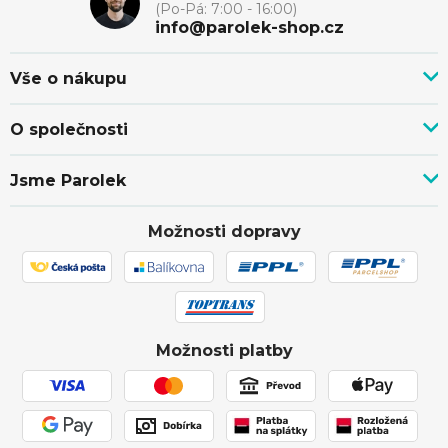
(Po-Pá: 7:00 - 16:00)
a
info@parolek-shop.cz
t
Vše o nákupu
Vše o nákupu
í
O společnosti
Doprava, platba a služby
Novinky z blogu
Nákup na splátky
Jsme Parolek
Kontakty
Velkoobchod a spolupráce
O nás
Ověřeno zákazníky
Individuální cenová nabídka
Možnosti dopravy
Showroom Svitávka
Hodnocení obchodu
Reklamace a vrácení zboží
Truhlářství
Affiliate program
Zásilka přišla poškozena
Ochrana osobních údajů
Obchodní podmínky
Možnosti platby
Používání souborů cookies