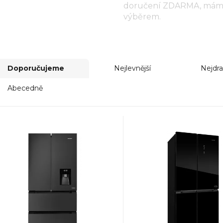
doručení ZDARMA, máme 
výběrem.
Doporučujeme
Nejlevnější
Nejdra
Abecedně