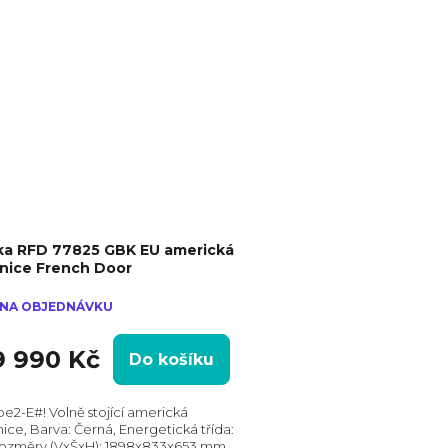
ka RFD 77825 GBK EU americká
nice French Door
NA OBJEDNÁVKU
9 990 Kč
Do košíku
pe2-E#! Volně stojící americká
nice, Barva: Černá, Energetická třída:
Rozměry (VxŠxH): 1898x833x653 mm,