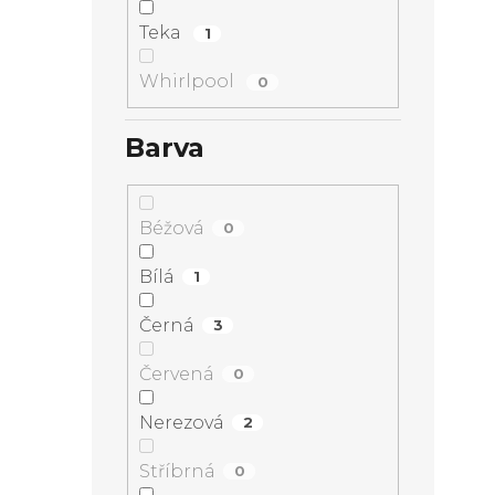
Teka
1
Whirlpool
0
Barva
Béžová
0
Bílá
1
Černá
3
Červená
0
Nerezová
2
Stříbrná
0