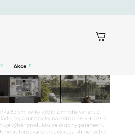
NÁKUPNÍ
KOŠÍK
Akce
ířka 83 cm, velký výběr z mnoha variant z
chladničky a mrazničky
na PAROLEK-SHOP.CZ.
huje výběr produktů ze skupiny parametrů
 Jsme autorizovaný prodejce, zajistíme rychlé