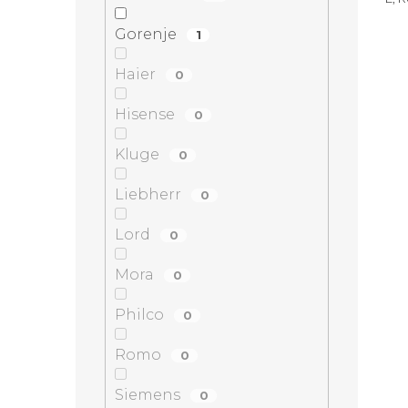
Cel
NoF
Gorenje
1
spot
Haier
0
Hisense
0
Kluge
0
Liebherr
0
Lord
0
Mora
0
Philco
0
Romo
0
Siemens
0