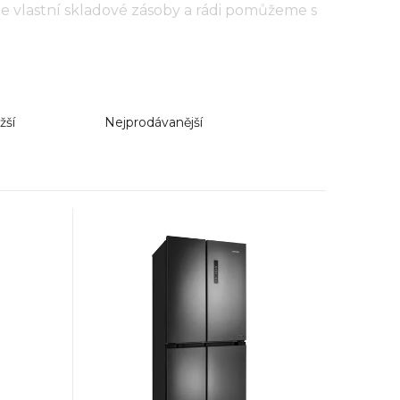
vlastní skladové zásoby a rádi pomůžeme s
žší
Nejprodávanější