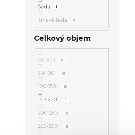
Šedá
1
Tmavě šedá
0
Celkový objem
Do 50 l
0
50-100 l
0
100-150 l
0
150-200 l
1
200-250 l
0
250-300 l
0