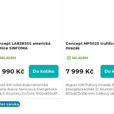
ncept LA8383SS americká
Concept MP5020 truhlic
dnice SINFONIA
mrazák
SKLADEM
SKLADEM
9 990 Kč
7 999 Kč
Do košíku
Do 
pe2-E#! Volně stojící americká
#type2-D#! Pultový mrazák, Ba
nice, Barva: Nerezová, Energetická
Energetická třída: D, Rozměry
da: E, Rozměry (VxŠxH): 1900x830x677
835x823x556 mm, Celkový obj
 Celkový objem: 436 l, Technologie:
Max. hlučnost: 39 dB, Roční s
ost, Max. hlučnost: 41 dB, Roční
energie: 160 kWh
 let záruka
řeba...