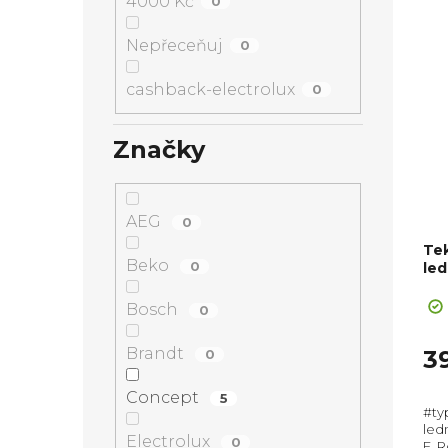
4000 Kč
0
Nepřeceňuj
0
cashback-electrolux
0
Značky
AEG
0
Te
Beko
0
led
Bosch
0
Brandt
3
0
Concept
5
#ty
led
Electrolux
0
E, 