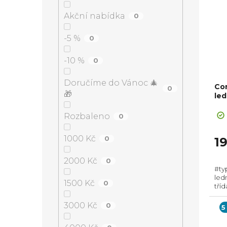
Akční nabídka
0
-5 %
0
-10 %
0
Doručíme do Vánoc 🎄
Co
0
🎁
le
Rozbaleno
0
1000 Kč
0
1
2000 Kč
0
#ty
led
1500 Kč
0
tří
mm,
NoFr
3000 Kč
0
5
spot