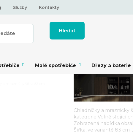
g
Služby
Kontakty
Hledat
otřebiče
Malé spotřebiče
Dřezy a baterie
y a mrazničky šířka 83 cm
Chladničky a mrazničky š
NIČKY ŠÍŘKA
kategorie
Volně stojící 
Zobrazená nabídka obsa
Šířka
, ve variantě
83 cm
.