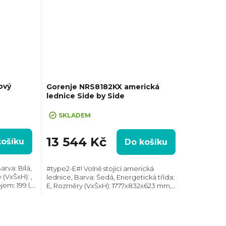
ový
Gorenje NRS8182KX americká
lednice Side by Side
SKLADEM
13 544 Kč
košíku
Do košíku
rva: Bílá,
#type2-E#! Volně stojící americká
 (VxŠxH): ,
lednice, Barva: Šedá, Energetická třída:
em: 199 l,
E, Rozměry (VxŠxH): 1777x832x623 mm,
potřeba
Technologie: NoFrost, Celkový objem:
441 l, Max. hlučnost: 42 dB, Roční
spotřeba...