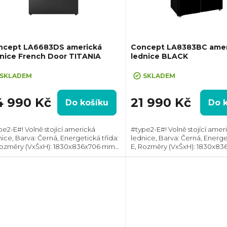
ncept LA6683DS americká
Concept LA8383BC amer
nice French Door TITANIA
lednice BLACK
SKLADEM
SKLADEM
4 990 Kč
21 990 Kč
Do košíku
Do 
pe2-E#! Volně stojící americká
#type2-E#! Volně stojící amer
nice, Barva: Černá, Energetická třída:
lednice, Barva: Černá, Energet
Rozměry (VxŠxH): 1830x836x706 mm,
E, Rozměry (VxŠxH): 1830x8
kový objem 506 l, Technologie:
Celkový objem: 436 l, Techno
ost, Max. hlučnost: 41 dB, Roční
NoFrost, Max. hlučnost: 41 dB,
řeba...