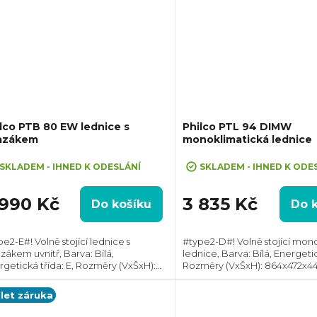
lco PTB 80 EW lednice s
Philco PTL 94 DIMW
azákem
monoklimatická lednice
SKLADEM - IHNED K ODESLÁNÍ
SKLADEM - IHNED K ODE
 990 Kč
3 835 Kč
Do košíku
Do 
e2-E#! Volně stojící lednice s
#type2-D#! Volně stojící mon
zákem uvnitř, Barva: Bílá,
lednice, Barva: Bílá, Energetic
rgetická třída: E, Rozměry (VxŠxH):
Rozměry (VxŠxH): 864x472x4
x475x445 mm, Celkový objem: 80 l,
Celkový objem: 94 l, Max. hluč
. hlučnost: 41 dB, Roční spotřeba
dB, Roční spotřeba energie: 6
 let záruka
gie: 137 kWh,...