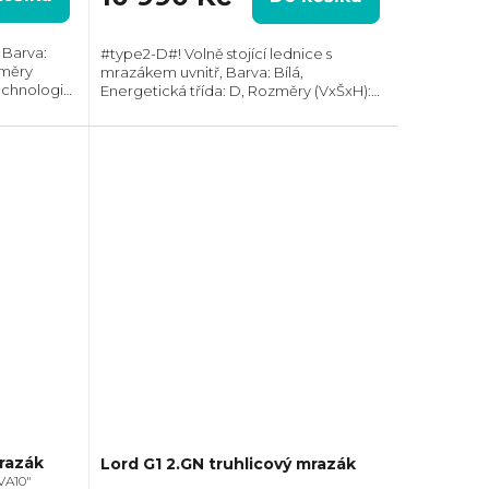
 Barva:
#type2-D#! Volně stojící lednice s
změry
mrazákem uvnitř, Barva: Bílá,
chnologie:
Energetická třída: D, Rozměry (VxŠxH):
 Max.
850x550x607 mm, Celkový objem: 111 l,
ba energie:
Max. hlučnost: 35 dB, Roční spotřeba
energie: 114 kWh,...
mrazák
Lord G1 2.GN truhlicový mrazák
VA10"