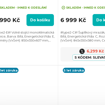
kluzivně 10 letá záruka na celý spotřebič
RMA!
SKLADEM - IHNED K ODESLÁNÍ
SKLADEM - IHNED K ODE
 990 Kč
6 999 Kč
Do košíku
Do 
pe2-E#! Volně stojící monoklimatická
#type2-C#! Šuplíkový mrazák,
ice, Barva: Bílá, Energetická třída: E,
Bílá, Energetická třída: C, Ro
měry (VxŠxH): 850x550x607 mm,
(VxŠxH): 845x550x580 mm, C
ový objem: 125 l, Max. hlučnost: 35
objem: 87 l, Max. hlučnost: 40
 Roční spotřeba energie: 90 kWh,...
spotřeba energie: 105 kWh, 
6,299 Kč
směru otevírání...
SLEVA
 let záruka
5 let záruka