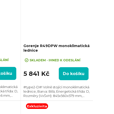
Gorenje R49DPW monoklimatická
lednice
SLÁNÍ
SKLADEM - IHNED K ODESLÁNÍ
5 841 Kč
košíku
Do košíku
oklimatická
#type2-D#! Volně stojící monoklimatická
ká třída: D,
lednice, Barva: Bílá, Energetická třída: D,
46 mm,
Rozměry (VxŠxH): 845x560x579 mm,
nost: 39
Celkový objem: 133 l, Max. hlučnost: 39
9 kWh,...
dB Roční spotřeba energie: 72 kWh,
Exkluzivita
Změna...