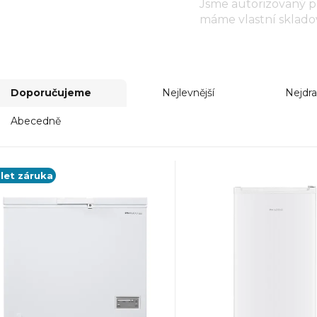
Jsme autorizovaný p
máme vlastní sklado
Doporučujeme
Nejlevnější
Nejdra
Abecedně
 let záruka