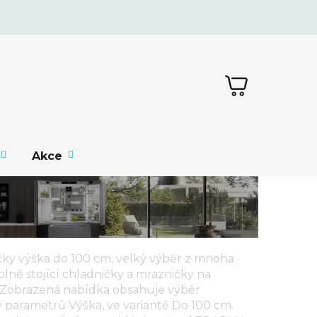
NÁKUPNÍ
KOŠÍK
Akce
čky výška do 100 cm, velký výběr z mnoha
olně stojící chladničky a mrazničky
na
obrazená nabídka obsahuje výběr
y parametrů
Výška
, ve variantě
Do 100 cm
.