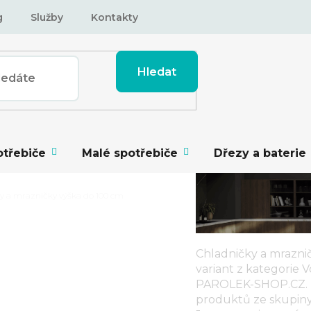
g
Služby
Kontakty
Hledat
otřebiče
Malé spotřebiče
Dřezy a baterie
y a mrazničky výška do 100 cm
Chladničky a mrazni
NIČKY VÝŠKA
variant z kategorie
V
PAROLEK-SHOP.CZ. Z
produktů ze skupin