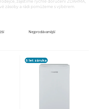
rodejce, zajistíme rychlé doručení ZDARMA,
vé zásoby a rádi pomůžeme s výběrem.
žší
Nejprodávanější
5 let záruka