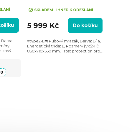
SLÁNÍ
SKLADEM - IHNED K ODESLÁNÍ
5 999 Kč
košíku
Do košíku
 Barva:
#type2-E#! Pultový mrazák, Barva: Bílá,
změry
Energetická třída: E, Rozměry (VxŠxH):
elkový
850x710x550 mm, Frost protection pro
 dB, Roční
správné fungování až do - 15°C, Celkový
Změna
objem: 142 l, Max. hlučnost: 40 dB,...
10