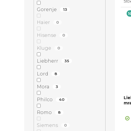
510
Max
Gorenje
13
ene
1
dve
Haier
0
Hisense
0
Kluge
0
Liebherr
35
Lord
8
Mora
3
Lie
Philco
40
mr
+ Ex
Pr
Romo
ZDA
8
ho
pr
Siemens
0