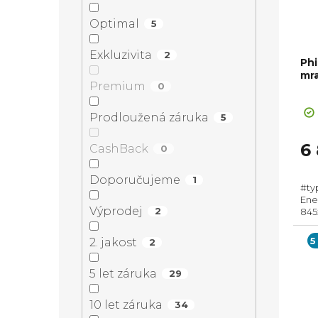
r
s
í
Optimal
5
o
p
Exkluzivita
p
2
Phi
d
r
mr
Premium
0
a
Pr
u
o
ho
Prodloužená záruka
5
n
pr
k
d
je
6
CashBack
0
5,0
e
t
z
u
Doporučujeme
1
#ty
5
l
Ene
hvě
ů
k
Výprodej
2
845
Fro
až d
5
2. jakost
2
t
5 let záruka
29
ů
10 let záruka
34