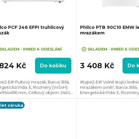
lco PCF 246 EFPI truhlicový
Philco PTB 90C10 EMW le
azák
mrazákem
ůměrné
Průměrné
dnocení
hodnocení
SKLADEM - IHNED K ODESLÁNÍ
SKLADEM - IHNED K ODE
oduktu
produktu
je
 824 Kč
3 408 Kč
Do košíku
Do 
3,0
z
pe2-E#! Pultový mrazák, Barva: Bílá,
#type2-E#! Volně stojící ledni
5
rgetická třída: E, Rozměry (VxŠxH):
mrazákem uvnitř, Barva: Bílá,
zdiček.
hvězdiček.
x954x616 mm, Celkový objem: 246 l,
Energetická třída: E, Rozměry
st protection pro správné fungování
850x475x445 mm, Celkový obj
o - 15°C, Max. hlučnost: 40 dB Typ:...
Max. hlučnost: 39 dB, Roční s
 let záruka
energie: 85 kWh,...