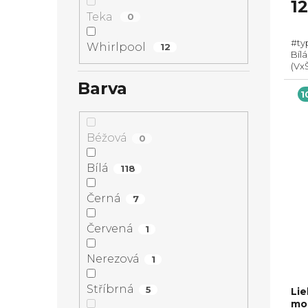
je
1
5,0
Teka
0
z
#ty
5
Whirlpool
12
Bíl
hvě
(Vx
obje
Barva
spo
1
směr
Béžová
0
Bílá
118
Černá
7
Červená
1
Nerezová
1
Stříbrná
5
Lie
mon