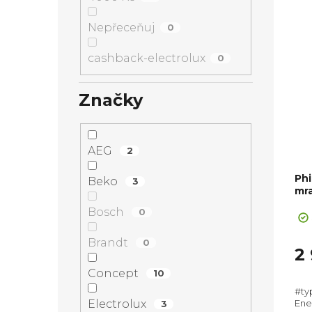
Nepřeceňuj
0
cashback-electrolux
0
Značky
AEG
2
Phi
Beko
3
mr
Bosch
0
Brandt
0
2
Concept
10
#ty
Electrolux
Ene
3