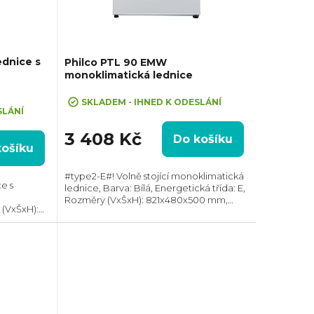
dnice s
Philco PTL 90 EMW
monoklimatická lednice
SKLADEM - IHNED K ODESLÁNÍ
SLÁNÍ
3 408 Kč
Do košíku
košíku
#type2-E#! Volně stojící monoklimatická
ce s
lednice, Barva: Bílá, Energetická třída: E,
Rozměry (VxŠxH): 821x480x500 mm,
 (VxŠxH):
Celkový objem: 90 l, Max. hlučnost: 41 dB,
em: 90 l,
Roční spotřeba energie: 86 kWh,...
potřeba