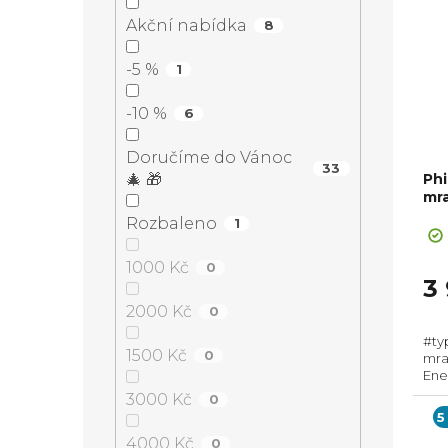
Akční nabídka
8
-5 %
1
-10 %
6
Doručíme do Vánoc
33
Phi
🎄 🎁
mr
Rozbaleno
1
1000 Kč
0
3
2000 Kč
0
#typ
1500 Kč
0
mra
Ene
845
3000 Kč
0
Max
5
ener
4000 Kč
0