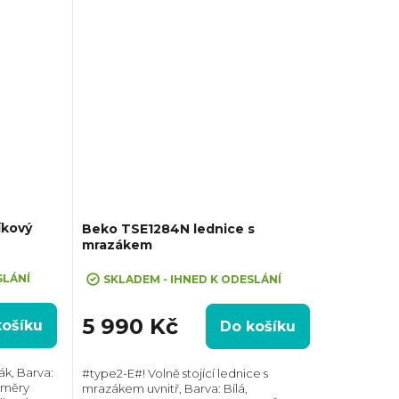
íkový
Beko TSE1284N lednice s
mrazákem
SLÁNÍ
SKLADEM - IHNED K ODESLÁNÍ
5 990 Kč
košíku
Do košíku
ák, Barva:
#type2-E#! Volně stojící lednice s
ozměry
mrazákem uvnitř, Barva: Bílá,