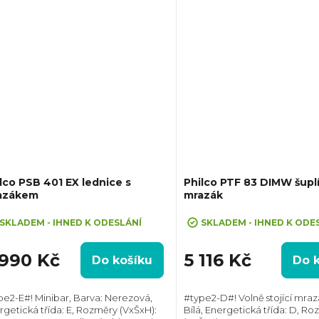
lco PSB 401 EX lednice s
Philco PTF 83 DIMW šupl
azákem
mrazák
SKLADEM - IHNED K ODESLÁNÍ
SKLADEM - IHNED K ODE
 990 Kč
5 116 Kč
Do košíku
Do 
pe2-E#! Minibar, Barva: Nerezová,
#type2-D#! Volně stojící mraz
rgetická třída: E, Rozměry (VxŠxH):
Bílá, Energetická třída: D, R