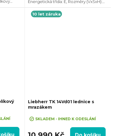
lkový
Energetická třída: E, Rozměry (VxŠxH):
 dB, Roční
840x540x590 mm, Technologie:
Změna
Statická, Celkový objem: 120 l, Max.
10 let záruka
hlučnost: 36 dB, Roční...
líkový
Liebherr TK 14Vd01 lednice s
mrazákem
lý spotřebič
+ Exkluzivně 10 letá záruka na celý spotřebič
ZDARMA!
SLÁNÍ
SKLADEM - IHNED K ODESLÁNÍ
10 990 Kč
košíku
Do košíku