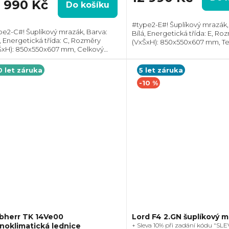
2 990 Kč
Do košíku
#type2-E#! Šuplíkový mrazák,
pe2-C#! Šuplíkový mrazák, Barva:
Bílá, Energetická třída: E, Ro
á, Energetická třída: C, Rozměry
(VxŠxH): 850x550x607 mm, Te
zdiček.
ŠxH): 850x550x607 mm, Celkový
NoFrost, Celkový objem: 92 l,
m: 107 l, Max. hlučnost: 36 dB, Roční
hlučnost: 37 dB, Roční spotře
třeba energie: 110 kWh, Změna
185 kWh,...
0 let záruka
5 let záruka
u otevírání...
-10 %
bherr TK 14Ve00
Lord F4 2.GN šuplíkový 
oklimatická lednice
+ Sleva 10% při zadání kódu "SLE