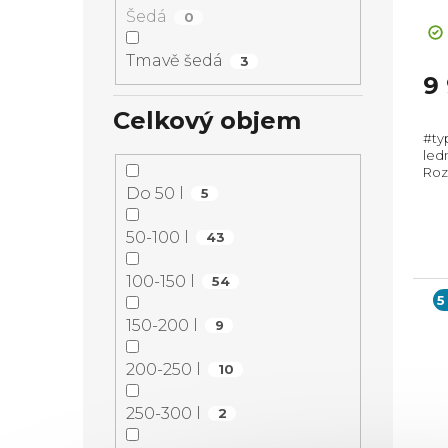
+ Ex
Šedá
0
ZDA
Tmavě šedá
3
9
Celkový objem
#ty
ledn
Roz
Celk
Do 50 l
5
dB,
50-100 l
43
100-150 l
54
5
150-200 l
9
200-250 l
10
250-300 l
2