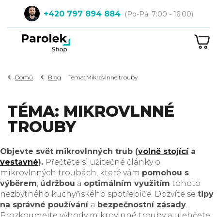
Přejít
+420 797 894 884
na
obsah
NÁ
KOŠ
Hledat
Domů
Blog
Téma: Mikrovlnné trouby
TÉMA: MIKROVLNNÉ
TROUBY
Objevte svět mikrovlnných trub (
volně stojící
a
vestavné
).
Přečtěte si užitečné články o
mikrovlnných troubách, které vám
pomohou s
výběrem
,
údržbou
a
optimálním využitím
tohoto
nezbytného kuchyňského spotřebiče. Dozvíte se
tipy
na správné používání
a
bezpečnostní zásady
.
Prozkoumejte výhody mikrovlnné trouby a ulehčete