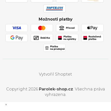
Affiliate program
Zásilka přišla poškozena
y
Ochrana osobních údajů
v
Obchodní podmínky
Možnosti platby
Používání souborů cookies
ý
p
i
s
u
Vytvořil Shoptet
Copyright 2026
Parolek-shop.cz
. Všechna práva
vyhrazena.
×