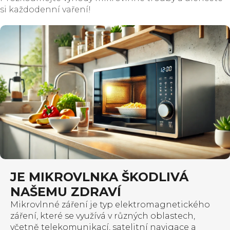
si každodenní vaření!
V
ý
p
i
s
č
JE MIKROVLNKA ŠKODLIVÁ
l
NAŠEMU ZDRAVÍ
Mikrovlnné záření je typ elektromagnetického
á
záření, které se využívá v různých oblastech,
včetně telekomunikací, satelitní navigace a