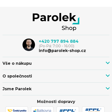
O
v
Z
l
á
á
p
d
+420 797 894 884
(Po-Pá: 7:00 - 16:00)
a
a
info@parolek-shop.cz
c
t
Vše o nákupu
í
Vše o nákupu
í
O společnosti
p
Doprava, platba a služby
Novinky z blogu
Nákup na splátky
r
Jsme Parolek
Kontakty
Velkoobchod a spolupráce
v
O nás
Ověřeno zákazníky
Individuální cenová nabídka
Možnosti dopravy
Showroom Svitávka
k
Hodnocení obchodu
Reklamace a vrácení zboží
Truhlářství