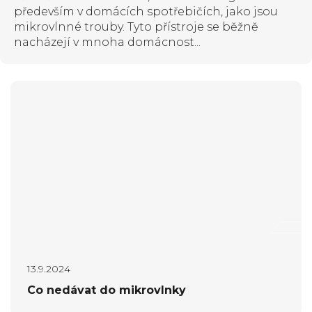
n
především v domácích spotřebičích, jako jsou
mikrovlnné trouby. Tyto přístroje se běžně
k
nacházejí v mnoha domácnost...
ů
13.9.2024
Co nedávat do mikrovlnky