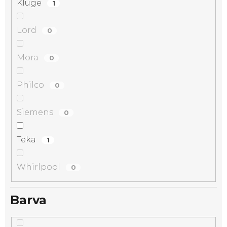
Kluge
1
Lord
0
Mora
0
Philco
0
Siemens
0
Teka
1
Whirlpool
0
Barva