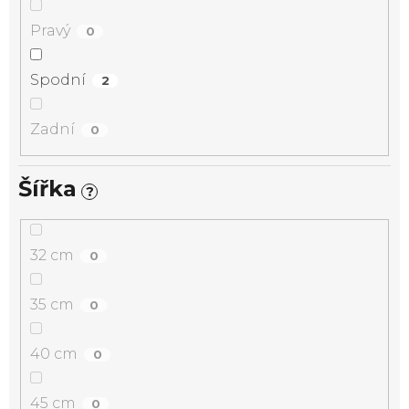
Pravý
0
Spodní
2
Zadní
0
Šířka
?
32 cm
0
35 cm
0
40 cm
0
45 cm
0