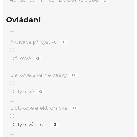
Ovládání
Aktivace při výsuvu
0
Dálkové
0
Dálkové, z varné desky
0
Dotykové
0
Dotykové elektronické
0
Dotykový slider
3