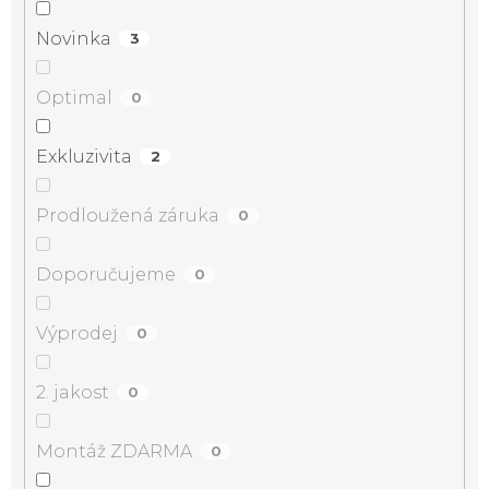
Novinka
3
Optimal
0
Exkluzivita
2
Prodloužená záruka
0
Doporučujeme
0
Výprodej
0
2. jakost
0
Montáž ZDARMA
0