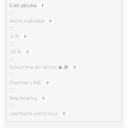
5 let záruka
1
Akční nabídka
0
-5 %
0
-10 %
0
Doručíme do Vánoc 🎄 🎁
0
Premier LINE
0
Nepřeceňuj
0
cashback-electrolux
0