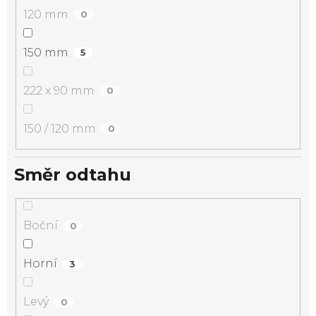
120 mm
0
150 mm
5
222 x 90 mm
0
150 / 120 mm
0
Směr odtahu
Boční
0
Horní
3
Levý
0