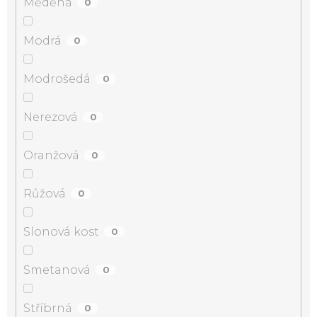
Měděná
0
Modrá
0
Modrošedá
0
Nerezová
0
Oranžová
0
Růžová
0
Slonová kost
0
Smetanová
0
Stříbrná
0