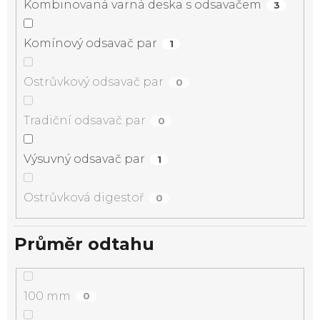
Kombinovaná varná deska s odsavačem
3
Komínový odsavač par
1
Ostrůvkový odsavač par
0
Tradiční odsavač par
0
Výsuvný odsavač par
1
Ostrůvková digestoř
0
Průměr odtahu
100 mm
0