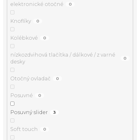
elektronické otočné
0
Knoflíky
0
Kolébkové
0
nízkozdvihová tlačítka / dálkové / z varné
0
desky
Otočný ovladač
0
Posuvné
0
Posuvný slider
3
Soft touch
0