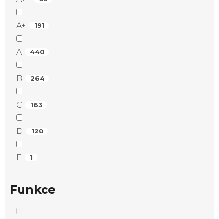
A+
191
A
440
B
264
C
163
D
128
E
1
Funkce