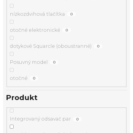
nízkozdvihová tlačítka
0
otočné elektronické
0
dotykové Squarcle (oboustranné)
0
Posuvný model
0
otočné
0
Produkt
Integrovaný odsavač par
0