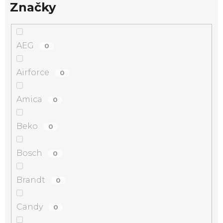
Značky
AEG
0
Airforce
0
Amica
0
Beko
0
Bosch
0
Brandt
0
Candy
0