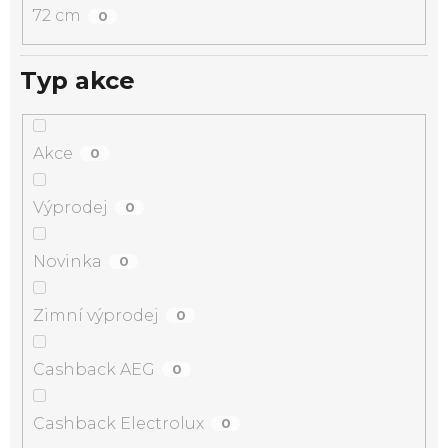
72 cm
0
Typ akce
Akce
0
Výprodej
0
Novinka
0
Zimní výprodej
0
Cashback AEG
0
Cashback Electrolux
0