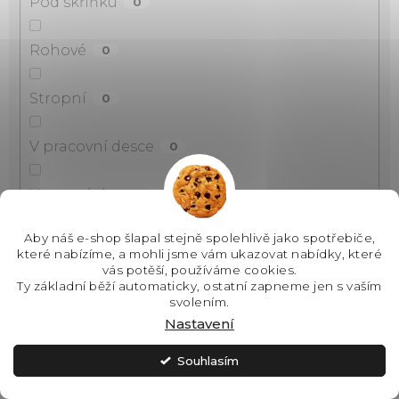
Pod skříňku
0
Rohové
0
Stropní
0
V pracovní desce
0
Ve varné desce
0
Aby náš e-shop šlapal stejně spolehlivě jako spotřebiče,
Vestavné
0
které nabízíme, a mohli jsme vám ukazovat nabídky, které
vás potěší, používáme cookies.
Ty základní běží automaticky, ostatní zapneme jen s vaším
Na zeď
1
svolením.
Nastavení
Do stropu
0
Souhlasím
Nad sporák
0