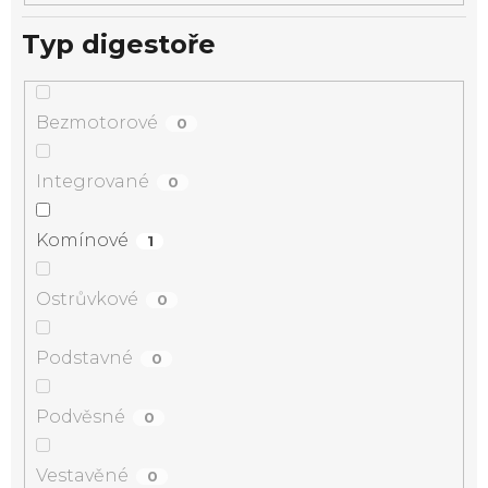
Typ digestoře
Bezmotorové
0
Integrované
0
Komínové
1
Ostrůvkové
0
Podstavné
0
Podvěsné
0
Vestavěné
0