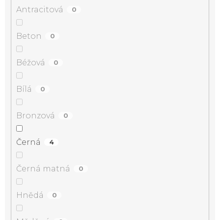
Antracitová
0
Beton
0
Béžová
0
Bílá
0
Bronzová
0
Černá
4
Černá matná
0
Hnědá
0