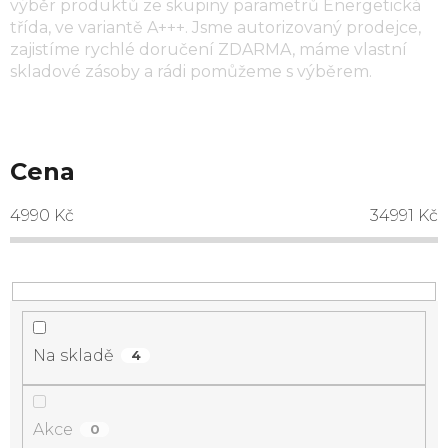
výběr produktů ze skupiny parametrů
Energetická
třída
, ve variantě
A+++
. Jsme autorizovaný prodejce,
zajistíme rychlé doručení ZDARMA, máme vlastní
skladové zásoby a rádi pomůžeme s výběrem.
Cena
4990
Kč
34991
Kč
Na skladě
4
Akce
0