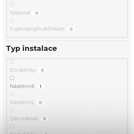
Výsuvné
0
S výklopným sklíčkem
0
Typ instalace
Do skříňky
0
Nástěnné
1
Nástěnný
0
Ostrůvkové
0