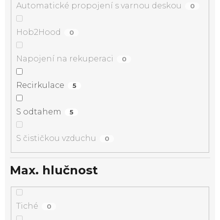
Automatické propojení s varnou deskou
0
Hob2Hood
0
Napojení na rekuperaci
0
Recirkulace
5
S odtahem
5
S čističkou vzduchu
0
Max. hlučnost
Tiché
0