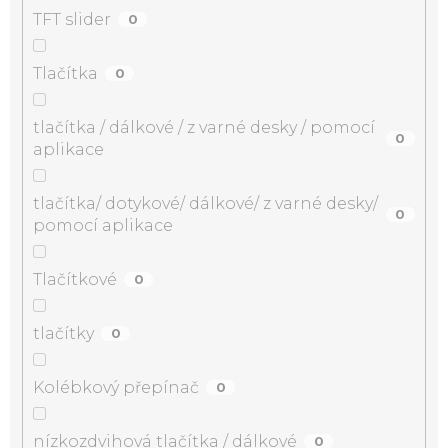
TFT slider
0
Tlačítka
0
tlačítka / dálkové / z varné desky / pomocí
0
aplikace
tlačítka/ dotykové/ dálkové/ z varné desky/
0
pomocí aplikace
Tlačítkové
0
tlačítky
0
Kolébkový přepínač
0
nízkozdvihová tlačítka / dálkové
0