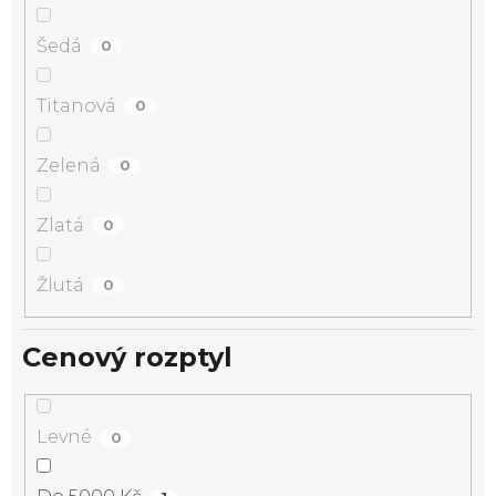
Šedá
0
Titanová
0
Zelená
0
Zlatá
0
Žlutá
0
Cenový rozptyl
Levné
0