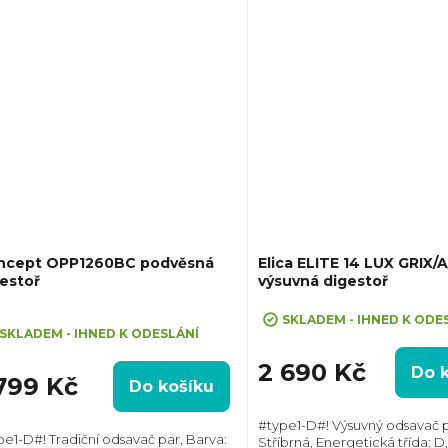
ncept OPP1260BC podvěsná
Elica ELITE 14 LUX GRIX/
estoř
výsuvná digestoř
ůměrné
SKLADEM - IHNED K ODE
dnocení
SKLADEM - IHNED K ODESLÁNÍ
oduktu
2 690 Kč
Do 
 799 Kč
Do košíku
#type1-D#! Výsuvný odsavač p
adiční odsavač par, Barva:
Stříbrná, Energetická třída: D,