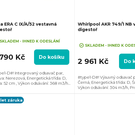
ca ERA C IX/A/52 vestavná
Whirlpool AKR 749/1 NB 
estoř
digestoř
Průměrné
SKLADEM - IHNED K ODESLÁNÍ
hodnocení
SKLADEM - IHNED K ODE
produktu
 790 Kč
Do košíku
je
2 961 Kč
Do 
5,0
z
pe1-D#! Integrovaný odsavač par,
#type1-D#! Výsuvný odsavač p
va: Nerezová, Energetická třída: D,
5
Černá, Energetická třída: D, Š
ka: 52 cm , Výkon odsávání: 368 m3/h,
hvězdiček.
Výkon odsávání: 304 m3/h, P
měr odtahu: 120 mm, Směr odtahu:
odtahu: 120 mm, Směr odtahu:
ní, Možnost recirkulace i odtahu ven
Možnost recirkulace i odtahu
 let záruka