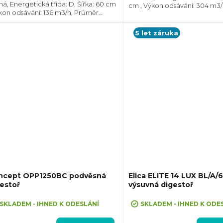
da: D, Šířka: 60 cm
cm , Výkon odsávání: 304 m3
zdiček.
ýkon odsávání: 136 m3/h, Průměr
odtahu: 120 mm, Směr odtahu:
ahu: 120 mm, Směr odtahu: Horní,
Možnost recirkulace i odtahu
ní, Možnost recirkulace i odtahu ven
5 let záruka
ncept OPP1250BC podvěsná
Elica ELITE 14 LUX BL/A/
estoř
výsuvná digestoř
SKLADEM - IHNED K ODESLÁNÍ
SKLADEM - IHNED K ODE