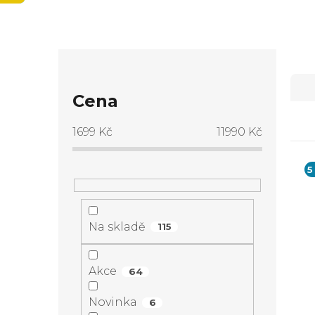
P
Ř
o
Cena
a
s
1699
Kč
11990
Kč
z
t
5
e
V
r
n
ý
Na skladě
a
115
í
p
n
Akce
64
p
i
n
Novinka
6