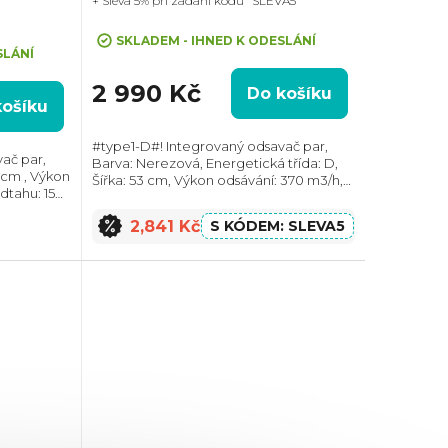
+ Sleva 5% při zadání kódu "SLEVA5"
SKLADEM - IHNED K ODESLÁNÍ
SLÁNÍ
2 990 Kč
Do košíku
košíku
#type1-D#! Integrovaný odsavač par,
Barva: Nerezová, Energetická třída: D,
3 cm , Výkon
Šířka: 53 cm, Výkon odsávání: 370 m3/h,
dtahu: 150
Průměr odtahu: 120 mm, Směr odtahu:
žnost
Horní, Možnost recirkulace i odtahu ven
2,841 Kč
SLEVA5