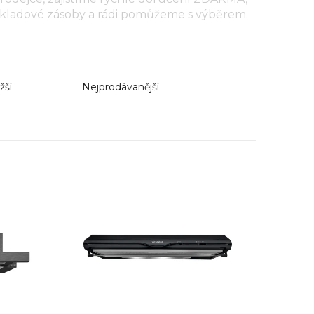
skladové zásoby a rádi pomůžeme s výběrem.
žší
Nejprodávanější