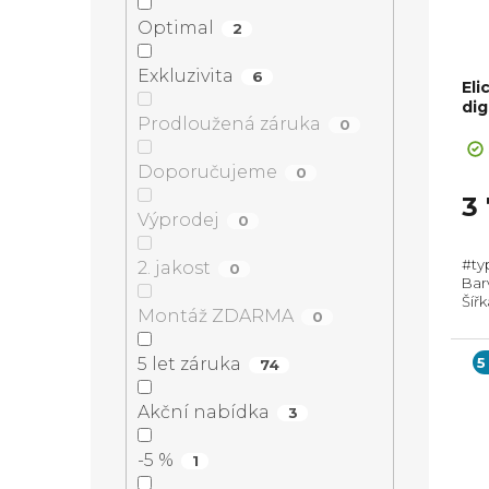
r
s
í
Optimal
2
o
p
Exkluzivita
p
6
Eli
d
r
dig
Prodloužená záruka
0
a
u
o
Doporučujeme
0
n
3
k
d
Výprodej
0
e
t
u
#ty
2. jakost
0
Bar
l
Šíř
ů
k
Montáž ZDARMA
0
Prů
Hor
5
5 let záruka
74
t
Akční nabídka
3
ů
-5 %
1