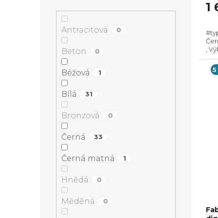
1
Antracitová
0
#type1-D#! Tr
Černá, Energetická tří
, V
Beton
0
odt
Mož
5
Béžová
1
Bílá
31
Bronzová
0
Černá
33
Černá matná
1
Hnědá
0
Měděná
0
Fab