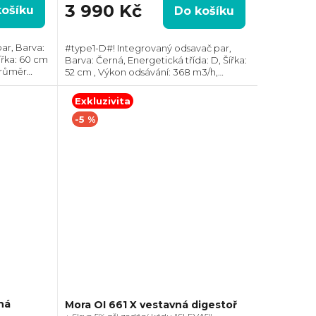
3 990 Kč
košíku
Do košíku
ar, Barva:
#type1-D#! Integrovaný odsavač par,
ířka: 60 cm
Barva: Černá, Energetická třída: D, Šířka:
Průměr
52 cm , Výkon odsávání: 368 m3/h,
 Horní,
Průměr odtahu: 120 mm, Směr odtahu:
 ven
Horní, Možnost recirkulace i odtahu ven
Exkluzivita
-5 %
ná
Mora OI 661 X vestavná digestoř