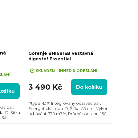
vná
Gorenje BHI681EB vestavná
digestoř Essential
SKLADEM - IHNED K ODESLÁNÍ
SLÁNÍ
3 490 Kč
Do košíku
košíku
#type1-D#! Integrovaný odsavač par,
ač par,
Energetická třída: D, Šířka: 53 cm , Výkon
a: D, Šířka:
odsávání: 370 m3/h, Průměr odtahu: 150
m3/h,
mm, Směr odtahu: Horní, Možnost
r odtahu:
recirkulace i odtahu ven
odtahu ven