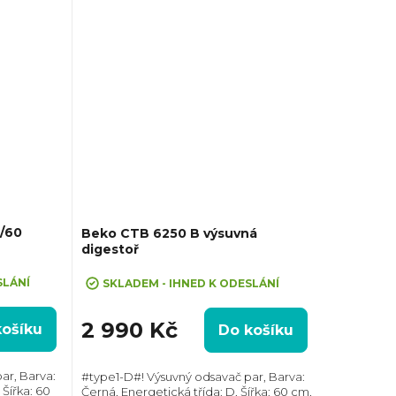
A/60
Beko CTB 6250 B výsuvná
digestoř
SLÁNÍ
SKLADEM - IHNED K ODESLÁNÍ
2 990 Kč
košíku
Do košíku
ar, Barva:
#type1-D#! Výsuvný odsavač par, Barva:
 Šířka: 60
Černá, Energetická třída: D, Šířka: 60 cm,