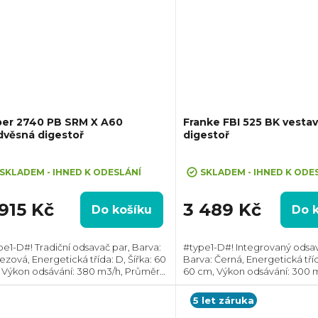
ber 2740 PB SRM X A60
Franke FBI 525 BK vesta
dvěsná digestoř
digestoř
ůměrné
Průměrné
dnocení
hodnocení
SKLADEM - IHNED K ODESLÁNÍ
SKLADEM - IHNED K ODE
oduktu
produktu
je
 915 Kč
3 489 Kč
Do košíku
Do 
3,0
z
pe1-D#! Tradiční odsavač par, Barva:
#type1-D#! Integrovaný odsav
5
ezová, Energetická třída: D, Šířka: 60
Barva: Černá, Energetická tříd
zdiček.
hvězdiček.
 Výkon odsávání: 380 m3/h, Průměr
60 cm, Výkon odsávání: 300 
ahu: 100 mm, 120 mm, Směr odtahu:
Průměr odtahu: 150 mm, Smě
í, Zadní, Možnost recirkulace i...
Horní, Možnost recirkulace i 
5 let záruka