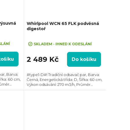
výsuvná
Whirlpool WCN 65 FLK podvěsná
digestoř
Průměrné
hodnocení
SLÁNÍ
SKLADEM - IHNED K ODESLÁNÍ
produktu
je
2 489 Kč
košíku
Do košíku
4,5
z
ar, Barva:
#type1-D#! Tradiční odsavač par, Barva:
5
ířka: 60 cm,
Černá, Energetická třída: D, Šířka: 60 cm,
hvězdiček.
růměr
Výkon odsávání: 270 m3/h, Průměr
 Horní,
odtahu: 120 mm, Směr odtahu: Horní,
 ven
Možnost recirkulace i odtahu ven