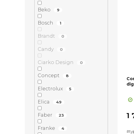
Beko
9
Bosch
1
Brandt
0
Candy
0
Ciarko Design
0
Concept
8
Co
dig
Electrolux
5
Pr
ho
Elica
49
pr
je
1
Faber
23
5,0
z
Franke
4
#type1-D#! Tr
5