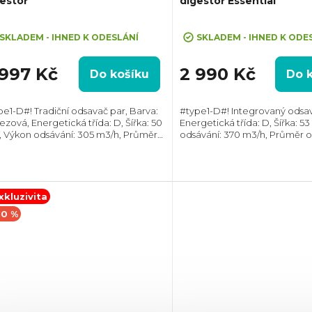
estoř
digestoř Essential
ůměrné
Průměrné
dnocení
hodnocení
SKLADEM - IHNED K ODESLÁNÍ
SKLADEM - IHNED K ODE
oduktu
produktu
je
 997 Kč
2 990 Kč
Do košíku
Do 
5,0
z
adiční odsavač par, Barva:
#type1-D#! Integrovaný odsavač par,
5
ezová, Energetická třída: D, Šířka: 50
Energetická třída: D, Šířka: 5
zdiček.
hvězdiček.
, Výkon odsávání: 305 m3/h, Průměr
odsávání: 370 m3/h, Průměr o
ahu: 100 mm, 120 mm, Směr odtahu:
mm, Směr odtahu: Horní, Mo
í, Zadní, Možnost recirkulace i...
recirkulace i odtahu ven
xkluzivita
10 %