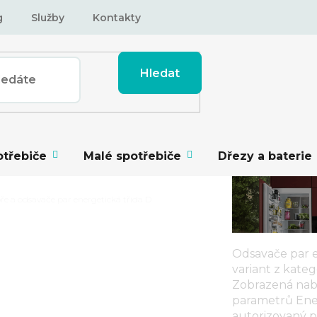
g
Služby
Kontakty
Hledat
otřebiče
Malé spotřebiče
Dřezy a baterie
ře a odsavače par energetická třída D
Odsavače par e
AČE PAR
variant z kate
Zobrazená nab
 D
parametrů
Ene
autorizovaný p