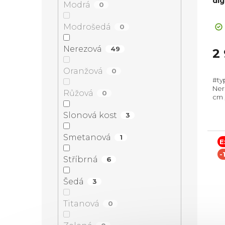
dig
Modrá
0
Pr
Modrošedá
ho
0
pr
Nerezová
je
49
2
3,0
Oranžová
z
0
#type1-D#! Tr
5
Ner
Růžová
hvě
0
cm 
odt
Horn
Slonová kost
3
Smetanová
1
E
-
Stříbrná
6
Šedá
3
Titanová
0