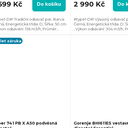
 699 Kč
2 990 Kč
Do košíku
Do 
adiční odsavač par, Barva:
#type1-D#! Výsuvný odsavač p
da: D, Šířka: 50 cm
Černá, Energetická třída: D, Š
ýkon odsávání: 136 m3/h, Průměr
, Výkon odsávání: 304 m3/h, 
ahu: 120 mm, Směr odtahu: Horní,
odtahu: 120 mm, Směr odtahu:
nost recirkulace i odtahu ven
Možnost recirkulace i odtahu
 let záruka
er 741 PB X A50 podvěsná
Gorenje BHI611ES vestav