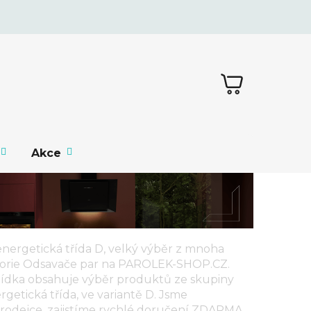
NÁKUPNÍ
KOŠÍK
Akce
nergetická třída D, velký výběr z mnoha
gorie
Odsavače par
na PAROLEK-SHOP.CZ.
ídka obsahuje výběr produktů ze skupiny
rgetická třída
, ve variantě
D
. Jsme
rodejce, zajistíme rychlé doručení ZDARMA,