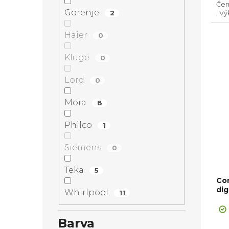
Černá, Energetická tří
hvě
Gorenje
2
, V
odt
Zad
Haier
0
Kluge
0
Lord
0
Mora
8
Philco
1
Siemens
0
Teka
5
Co
dig
Whirlpool
11
Barva