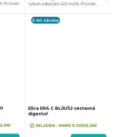
/h, Průměr
Výkon odsávání: 420 m3/h, Průměr
 Horní,
odtahu: 150 mm, Směr odtahu: Horní,
 ven
Možnost recirkulace i odtahu ven
5 let záruka
60
Elica ERA C BL/A/52 vestavná
digestoř
SLÁNÍ
SKLADEM - IHNED K ODESLÁNÍ