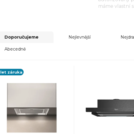
máme vlastní 
Doporučujeme
Nejlevnější
Nejdra
Abecedně
 let záruka