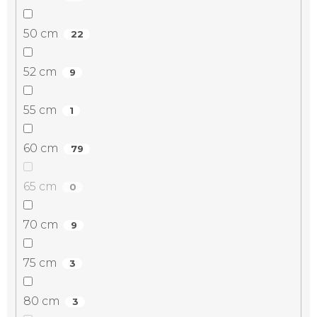
50 cm
22
52 cm
9
55 cm
1
60 cm
79
65 cm
0
70 cm
9
75 cm
3
80 cm
3