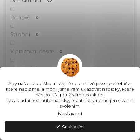
Pod skříňku
52
Rohové
0
Stropní
0
V pracovní desce
0
Ve varné desce
0
Aby náš e-shop šlapal stejně spolehlivě jako spotřebiče,
Vestavné
85
které nabízíme, a mohli jsme vám ukazovat nabídky, které
vás potěší, používáme cookies.
Ty základní běží automaticky, ostatní zapneme jen s vaším
Na zeď
9
svolením.
Nastavení
Do stropu
0
Souhlasím
Nad sporák
49