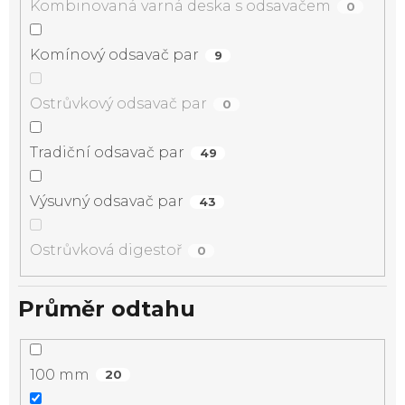
Kombinovaná varná deska s odsavačem
0
Komínový odsavač par
9
Ostrůvkový odsavač par
0
Tradiční odsavač par
49
Výsuvný odsavač par
43
Ostrůvková digestoř
0
Průměr odtahu
100 mm
20