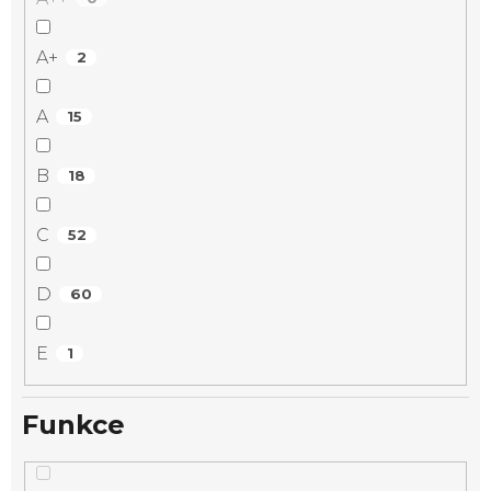
A+
2
A
15
B
18
C
52
D
60
E
1
Funkce