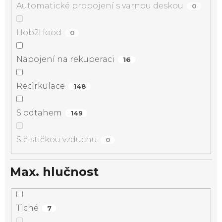
Automatické propojení s varnou deskou
0
Hob2Hood
0
Napojení na rekuperaci
16
Recirkulace
148
S odtahem
149
S čističkou vzduchu
0
Max. hlučnost
Tiché
7