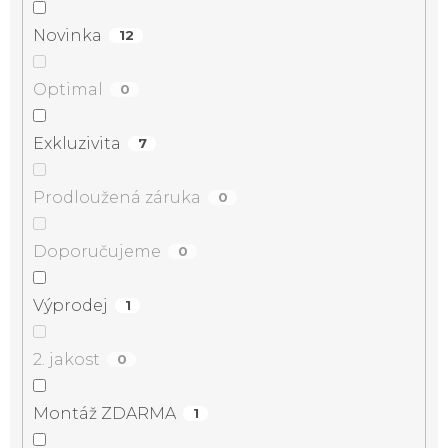
Novinka
12
Optimal
0
Exkluzivita
7
Prodloužená záruka
0
Doporučujeme
0
Výprodej
1
2. jakost
0
Montáž ZDARMA
1