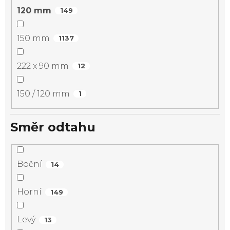
120 mm
149
150 mm
1137
222 x 90 mm
12
150 / 120 mm
1
Směr odtahu
Boční
14
Horní
149
Levý
13