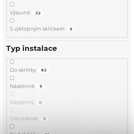
Výsuvné
32
S výklopným sklíčkem
9
Typ instalace
Do skříňky
82
Nástěnné
9
Nástěnný
0
Ostrůvkové
0