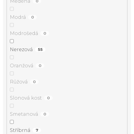
Měděná
0
Modrá
0
Modrošedá
0
Nerezová
55
Oranžová
0
Růžová
0
Slonová kost
0
Smetanová
0
Stříbrná
7