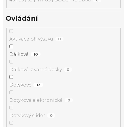
Ovládání
Aktivace při výsuvu
0
Dálkové
10
Dálkové, z varné desky
0
Dotykové
13
Dotykové elektronické
0
Dotykový slider
0