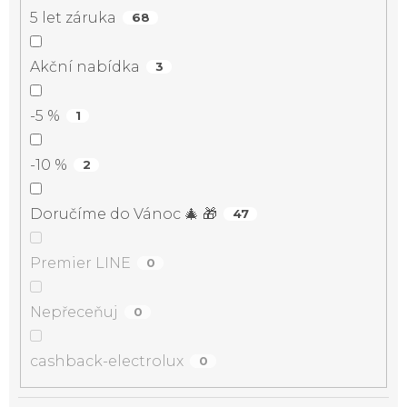
5 let záruka
68
Akční nabídka
3
-5 %
1
-10 %
2
Doručíme do Vánoc 🎄 🎁
47
Premier LINE
0
Nepřeceňuj
0
cashback-electrolux
0