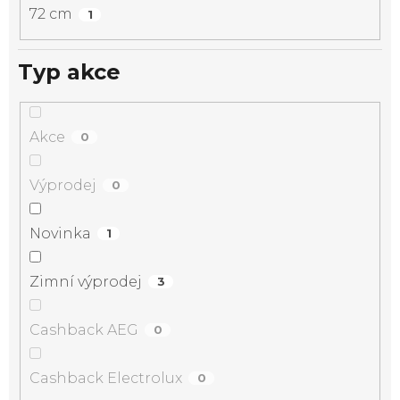
72 cm
1
Typ akce
Akce
0
Výprodej
0
Novinka
1
Zimní výprodej
3
Cashback AEG
0
Cashback Electrolux
0