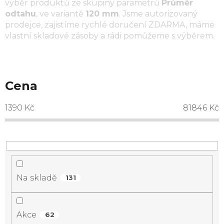
výběr produktů ze skupiny parametrů
Průměr
odtahu
, ve variantě
120 mm
. Jsme autorizovaný
prodejce, zajistíme rychlé doručení ZDARMA, máme
vlastní skladové zásoby a rádi pomůžeme s výběrem.
Cena
1390
Kč
81846
Kč
Na skladě
131
Akce
62