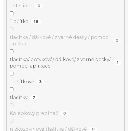
TFT slider
0
Tlačítka
16
tlačítka / dálkové / z varné desky / pomocí
0
aplikace
tlačítka/ dotykové/ dálkové/ z varné desky/
1
pomocí aplikace
Tlačítkové
3
tlačítky
7
Kolébkový přepínač
0
nízkozdvihová tlačítka / dálkové
0