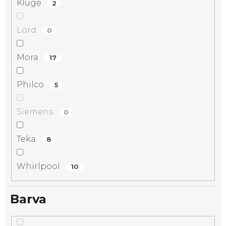
Kluge
2
Lord
0
Mora
17
Philco
5
Siemens
0
Teka
8
Whirlpool
10
Barva