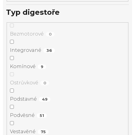
Typ digestoře
Bezmotorové
0
Integrované
36
Komínové
9
Ostrůvkové
0
Podstavné
49
Podvěsné
51
Vestavěné
75