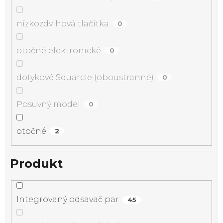
nízkozdvihová tlačítka
0
otočné elektronické
0
dotykové Squarcle (oboustranné)
0
Posuvný model
0
otočné
2
Produkt
Integrovaný odsavač par
45