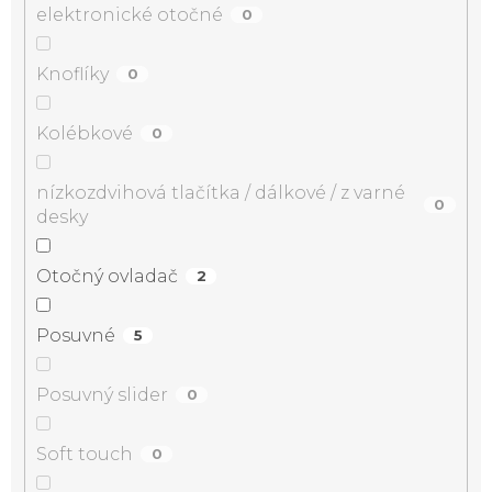
elektronické otočné
0
Knoflíky
0
Kolébkové
0
nízkozdvihová tlačítka / dálkové / z varné
0
desky
Otočný ovladač
2
Posuvné
5
Posuvný slider
0
Soft touch
0