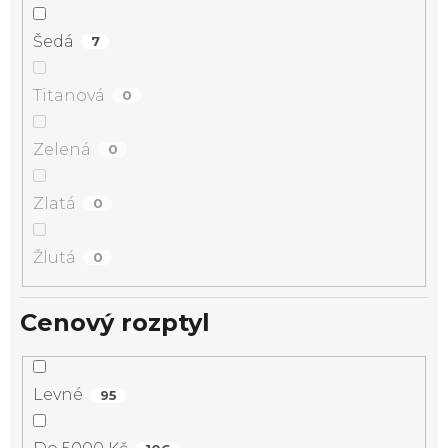
Šedá
7
Titanová
0
Zelená
0
Zlatá
0
Žlutá
0
Cenový rozptyl
Levné
95