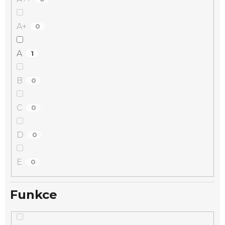
A+
0
A
1
B
0
C
0
D
0
E
0
Funkce