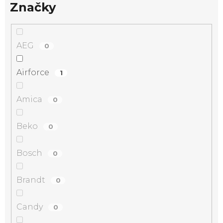
Značky
AEG
0
Airforce
1
Amica
0
Beko
0
Bosch
0
Brandt
0
Candy
0