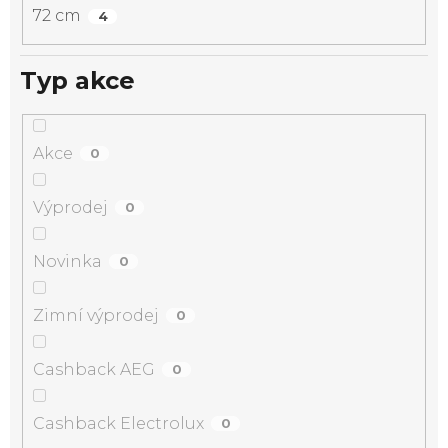
72 cm
4
Typ akce
Akce
0
Výprodej
0
Novinka
0
Zimní výprodej
0
Cashback AEG
0
Cashback Electrolux
0