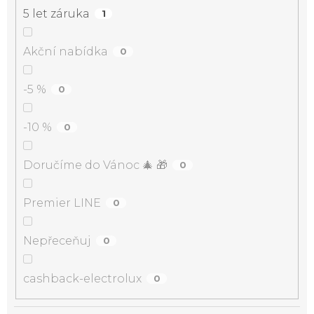
5 let záruka
1
Akční nabídka
0
-5 %
0
-10 %
0
Doručíme do Vánoc 🎄 🎁
0
Premier LINE
0
Nepřeceňuj
0
cashback-electrolux
0