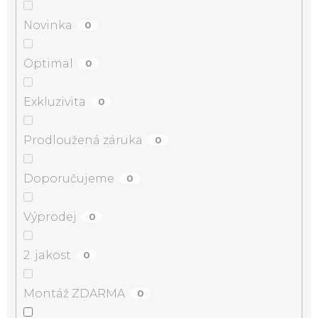
Novinka
0
Optimal
0
Exkluzivita
0
Prodloužená záruka
0
Doporučujeme
0
Výprodej
0
2. jakost
0
Montáž ZDARMA
0