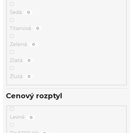
Šedá
0
Titanová
0
Zelená
0
Zlatá
0
Žlutá
0
Cenový rozptyl
Levné
0