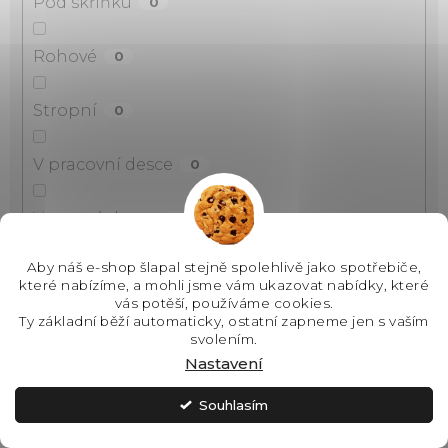
Pod skříňku
0
Rohové
0
Stropní
0
V pracovní desce
0
Ve varné desce
0
Aby náš e-shop šlapal stejně spolehlivě jako spotřebiče,
Vestavné
0
které nabízíme, a mohli jsme vám ukazovat nabídky, které
vás potěší, používáme cookies.
Ty základní běží automaticky, ostatní zapneme jen s vaším
Na zeď
0
svolením.
Nastavení
Do stropu
0
Souhlasím
Nad sporák
0