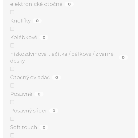
elektronické otočné
0
Knoflíky
0
Kolébkové
0
nízkozdvihová tlačítka / dálkové / z varné
0
desky
Otočný ovladač
0
Posuvné
0
Posuvný slider
0
Soft touch
0