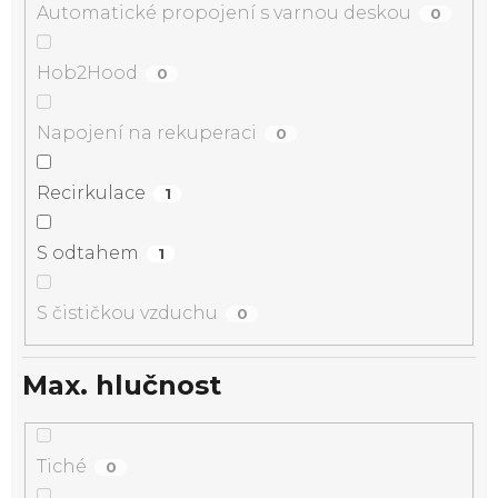
Automatické propojení s varnou deskou
0
Hob2Hood
0
Napojení na rekuperaci
0
Recirkulace
1
S odtahem
1
S čističkou vzduchu
0
Max. hlučnost
Tiché
0