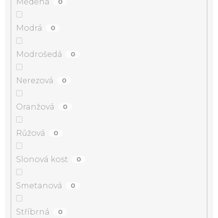
Měděná
0
Modrá
0
Modrošedá
0
Nerezová
0
Oranžová
0
Růžová
0
Slonová kost
0
Smetanová
0
Stříbrná
0