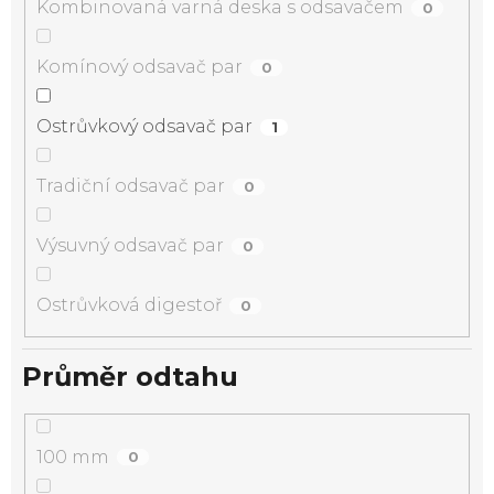
Kombinovaná varná deska s odsavačem
0
Komínový odsavač par
0
Ostrůvkový odsavač par
1
Tradiční odsavač par
0
Výsuvný odsavač par
0
Ostrůvková digestoř
0
Průměr odtahu
100 mm
0