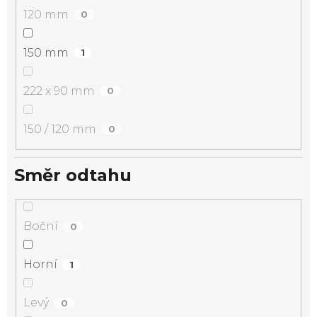
120 mm
0
150 mm
1
222 x 90 mm
0
150 / 120 mm
0
Směr odtahu
Boční
0
Horní
1
Levý
0