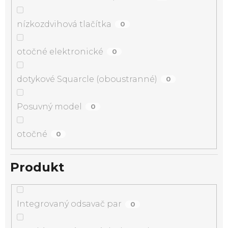
nízkozdvihová tlačítka
0
otočné elektronické
0
dotykové Squarcle (oboustranné)
0
Posuvný model
0
otočné
0
Produkt
Integrovaný odsavač par
0