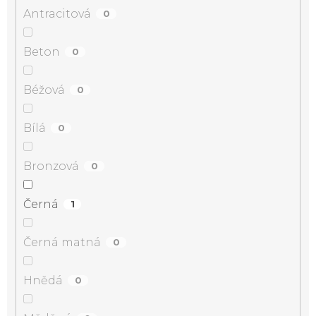
Antracitová
0
Beton
0
Béžová
0
Bílá
0
Bronzová
0
Černá
1
Černá matná
0
Hnědá
0