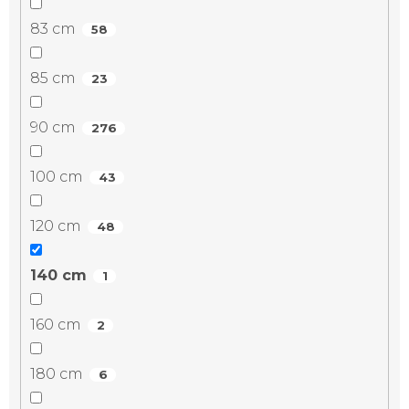
83 cm
58
85 cm
23
90 cm
276
100 cm
43
120 cm
48
140 cm
1
160 cm
2
180 cm
6