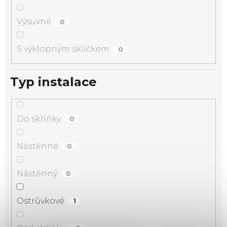
Výsuvné
0
S výklopným sklíčkem
0
Typ instalace
Do skříňky
0
Nástěnné
0
Nástěnný
0
Ostrůvkové
1