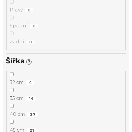
Pravý
0
Spodní
0
Zadní
0
Šířka
?
32 cm
4
35 cm
14
40 cm
37
45 cm
21