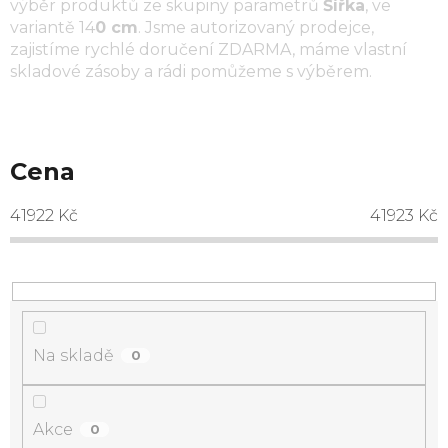
výběr produktů ze skupiny parametrů
Šířka
, ve
variantě
14
0 cm
. Jsme autorizovaný prodejce,
zajistíme rychlé doručení ZDARMA, máme vlastní
skladové zásoby a rádi pomůžeme s výběrem.
Cena
41922
Kč
41923
Kč
Na skladě
0
Akce
0