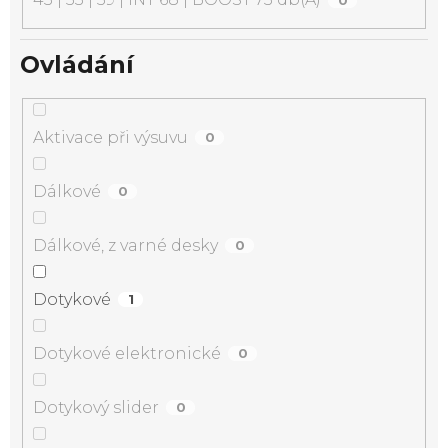
Ovládání
Aktivace při výsuvu
0
Dálkové
0
Dálkové, z varné desky
0
Dotykové
1
Dotykové elektronické
0
Dotykový slider
0