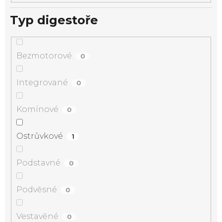
Typ digestoře
Bezmotorové
0
Integrované
0
Komínové
0
Ostrůvkové
1
Podstavné
0
Podvěsné
0
Vestavěné
0