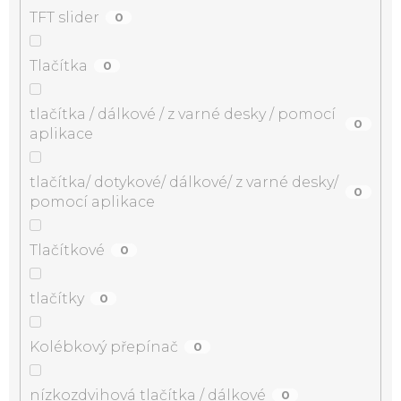
TFT slider
0
Tlačítka
0
tlačítka / dálkové / z varné desky / pomocí
0
aplikace
tlačítka/ dotykové/ dálkové/ z varné desky/
0
pomocí aplikace
Tlačítkové
0
tlačítky
0
Kolébkový přepínač
0
nízkozdvihová tlačítka / dálkové
0