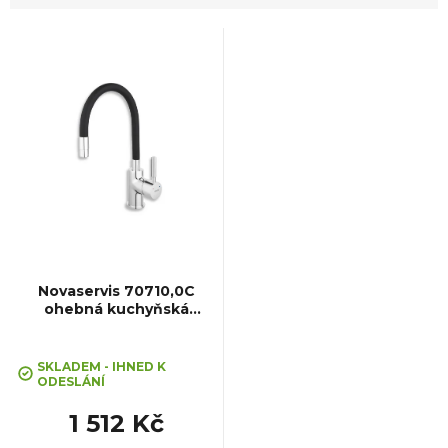
V
ý
p
i
s
p
Novaservis 70710,0C
ohebná kuchyňská
baterie, černá
r
Průměrné
hodnocení
SKLADEM - IHNED K
o
ODESLÁNÍ
produktu
je
1 512 Kč
5,0
d