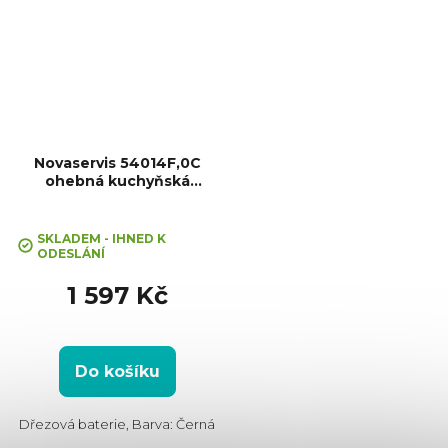
Novaservis 54014F,0C
ohebná kuchyňská
baterie, černá
SKLADEM - IHNED K
ODESLÁNÍ
1 597 Kč
Do košíku
Dřezová baterie, Barva: Černá