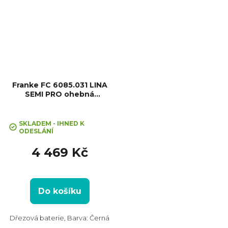
Franke FC 6085.031 LINA
SEMI PRO ohebná
kuchyňská baterie se
sprchou, chrom
SKLADEM - IHNED K
ODESLÁNÍ
4 469 Kč
Do košíku
Dřezová baterie, Barva: Černá