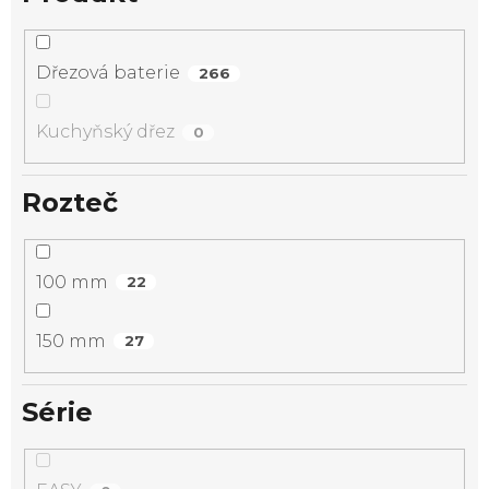
Dřezová baterie
266
Kuchyňský dřez
0
Rozteč
100 mm
22
150 mm
27
Série