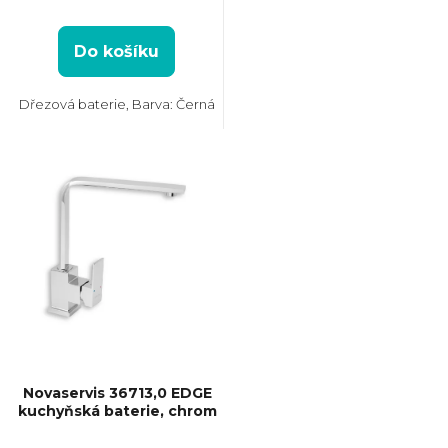
z
5
u
hvězdiček.
Do košíku
k
Dřezová baterie, Barva: Černá
t
ů
Novaservis 36713,0 EDGE
kuchyňská baterie, chrom
Průměrné