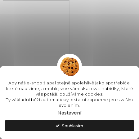
Novaservis 57014,0 Metalia
Aby náš e-shop šlapal stejně spolehlivě jako spotřebiče,
57 kuchyňská baterie,
které nabízíme, a mohli jsme vám ukazovat nabídky, které
chrom
vás potěší, používáme cookies.
Ty základní běží automaticky, ostatní zapneme jen s vaším
svolením.
SKLADEM - IHNED K
ODESLÁNÍ
Nastavení
2 124 Kč
Souhlasím