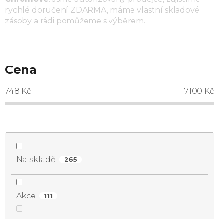
rychlé doručení ZDARMA, máme vlastní skladové
zásoby a rádi pomůžeme s výběrem.
Cena
748
Kč
17100
Kč
Na skladě
265
Akce
111