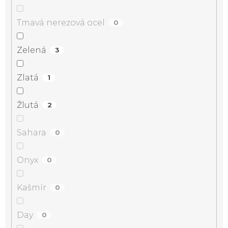
Tmavá nerezová ocel
0
Zelená
3
Zlatá
1
Žlutá
2
Sahara
0
Onyx
0
Kašmír
0
Day
0