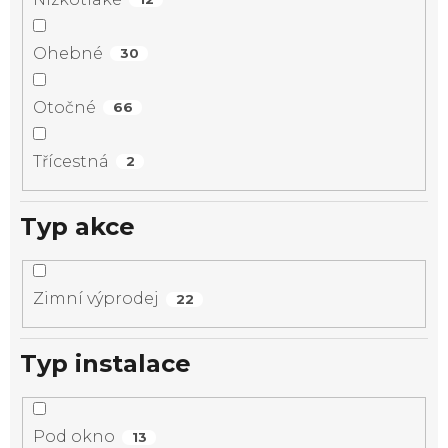
Ohebné
30
Otočné
66
Třícestná
2
Typ akce
Zimní výprodej
22
Typ instalace
Pod okno
13