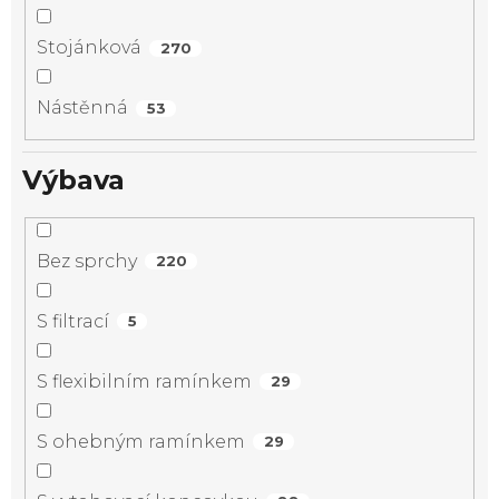
Stojánková
270
Nástěnná
53
Výbava
Bez sprchy
220
S filtrací
5
S flexibilním ramínkem
29
S ohebným ramínkem
29