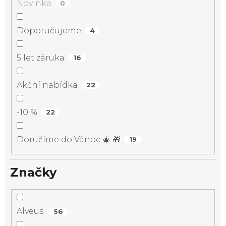
Novinka
0
Doporučujeme
4
5 let záruka
16
Akční nabídka
22
-10 %
22
Doručíme do Vánoc 🎄 🎁
19
Značky
Alveus
56