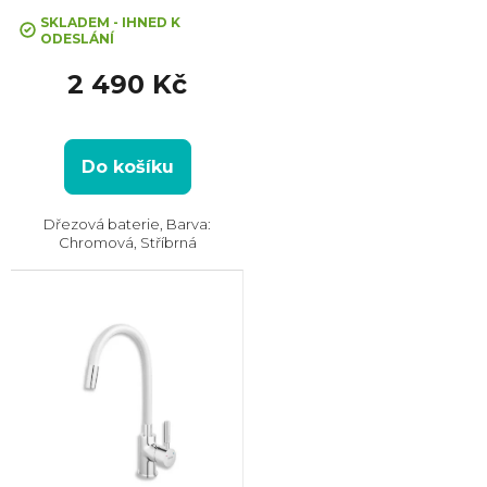
hodnocení
SKLADEM - IHNED K
ODESLÁNÍ
produktu
je
2 490 Kč
5,0
z
5
hvězdiček.
Do košíku
Dřezová baterie, Barva:
Chromová, Stříbrná