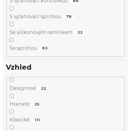
S vytahovací koncovkou
88
S vytahovací sprchou
78
Se silikonovým ramínkem
22
Se sprchou
83
Vzhled
Designové
22
Hranaté
25
Klasické
111