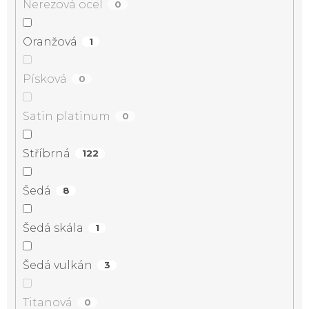
Nerezová ocel
0
Oranžová
1
Písková
0
Satin platinum
0
Stříbrná
122
Šedá
8
Šedá skála
1
Šedá vulkán
3
Titanová
0