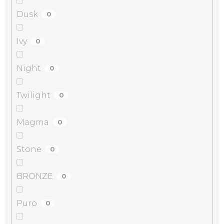
Dusk
0
Ivy
0
Night
0
Twilight
0
Magma
0
Stone
0
BRONZE
0
Puro
0