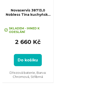
Novaservis 38713,0
Nobless Tina kuchyňská
baterie, chrom
SKLADEM - IHNED K
ODESLÁNÍ
2 660 Kč
Do košíku
Dřezová baterie, Barva:
Chromová, Stříbrná