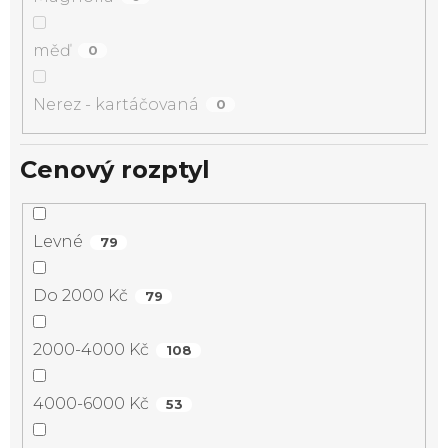
měď
0
Nerez - kartáčovaná
0
Cenový rozptyl
Levné
79
Do 2000 Kč
79
2000-4000 Kč
108
4000-6000 Kč
53