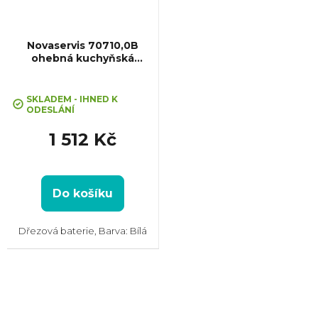
Novaservis 70710,0B
ohebná kuchyňská
baterie, bílá
Průměrné
hodnocení
SKLADEM - IHNED K
ODESLÁNÍ
produktu
je
1 512 Kč
5,0
z
5
hvězdiček.
Do košíku
Dřezová baterie, Barva: Bílá