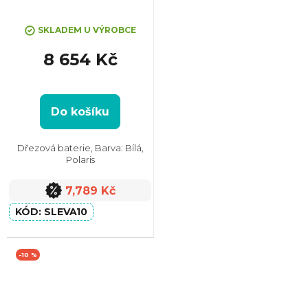
+ Sleva 10% při zadání kódu
koncovkou
"SLEVA10"
SKLADEM U VÝROBCE
8 654 Kč
Do košíku
Dřezová baterie, Barva: Bílá,
Polaris
7,789 Kč
SLEVA10
-10 %