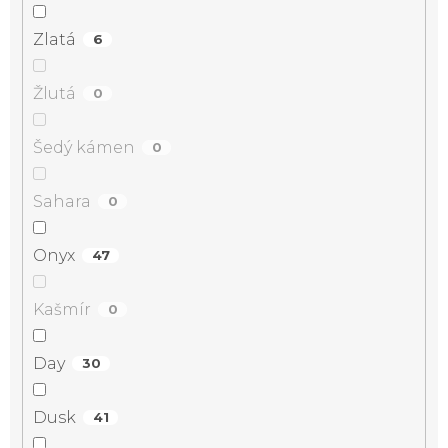
Zlatá
6
Žlutá
0
Šedý kámen
0
Sahara
0
Onyx
47
Kašmír
0
Day
30
Dusk
41