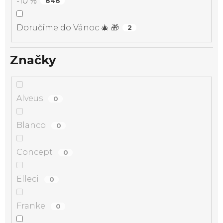
-10 %
848
Doručíme do Vánoc 🎄 🎁
2
Značky
Alveus
0
Blanco
0
Concept
0
Elleci
0
Franke
0