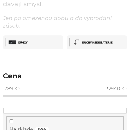
dávají smysl.
Jen po omezenou dobu a do vyprodání
zásob.
DŘEZY
KUCHYŇSKÉ BATERIE
Cena
1789
Kč
32940
Kč
Na skladě
854