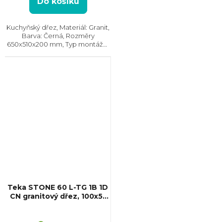
Do košíku
Kuchyňský dřez, Materiál: Granit,
Barva: Černá, Rozměry
650x510x200 mm, Typ montáže:
Horní, Min. šířka skříňky: 45 cm
Teka STONE 60 L-TG 1B 1D
CN granitový dřez, 100x51
cm, černá