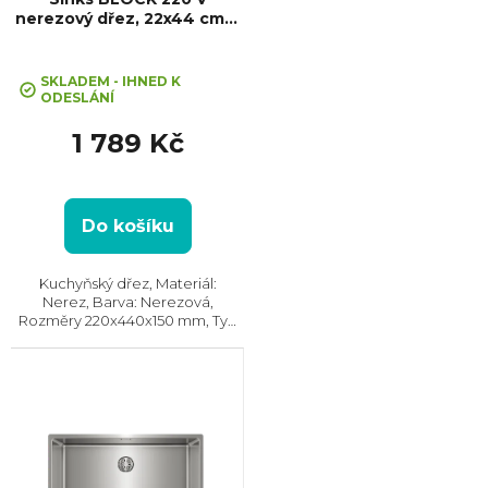
nerezový dřez, 22x44 cm, 1
mm, kartáčovaný
SKLADEM - IHNED K
ODESLÁNÍ
1 789 Kč
Do košíku
Kuchyňský dřez, Materiál:
Nerez, Barva: Nerezová,
Rozměry 220x440x150 mm, Typ
montáže: Horní, Spodní, Min.
šířka skříňky: 30 cm