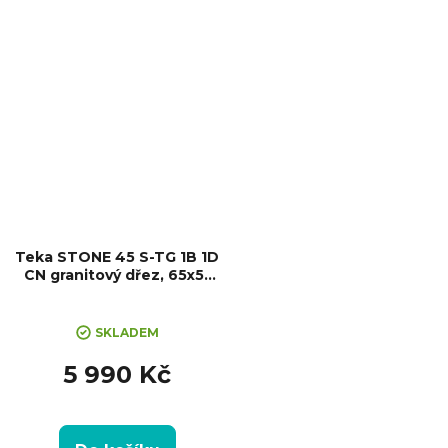
skříňky: 80 cm
Teka STONE 45 S-TG 1B 1D
CN granitový dřez, 65x51
cm, černá
SKLADEM
5 990 Kč