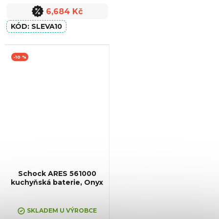
6,684 Kč
SLEVA10
-10 %
Schock ARES 561000
kuchyňská baterie, Onyx
+ Sleva 10% při zadání kódu
"SLEVA10"
SKLADEM U VÝROBCE