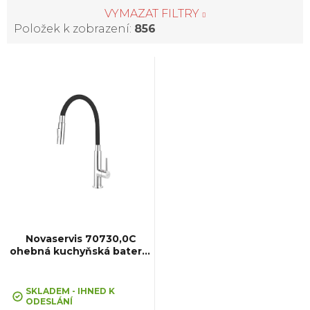
VYMAZAT FILTRY
Položek k zobrazení:
856
V
ý
p
i
s
p
Novaservis 70730,0C
ohebná kuchyňská baterie
se sprchou, černá
r
Průměrné
hodnocení
SKLADEM - IHNED K
ODESLÁNÍ
produktu