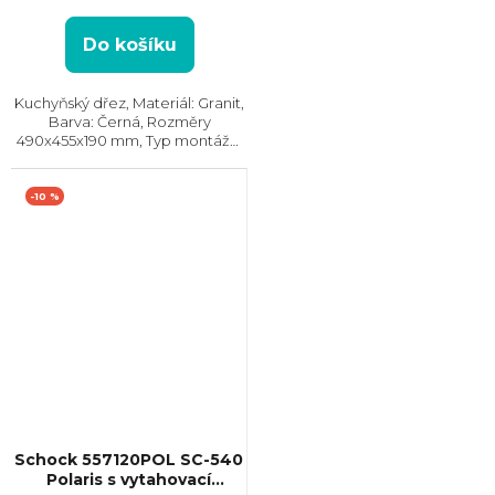
Do košíku
Kuchyňský dřez, Materiál: Granit,
Barva: Černá, Rozměry
490x455x190 mm, Typ montáže:
Horní, Min. šířka skříňky: 50 cm
-10 %
Schock 557120POL SC-540
Polaris s vytahovací