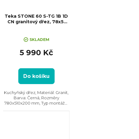
Teka STONE 60 S-TG 1B 1D
CN granitový dřez, 78x51
cm, černá
SKLADEM
5 990 Kč
Do košíku
Kuchyňský dřez, Materiál: Granit,
Barva: Černá, Rozměry
780x510x200 mm, Typ montáže:
Horní, Min. šířka skříňky: 60 cm