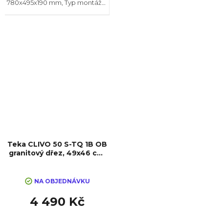
780x495x190 mm, Typ montáže:
Horní, Min. šířka skříňky: 45 cm
Teka CLIVO 50 S-TQ 1B OB
granitový dřez, 49x46 cm,
černá
NA OBJEDNÁVKU
4 490 Kč