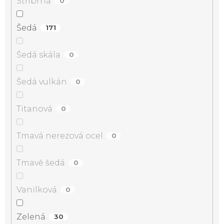
Stříbrná
0
Šedá
171
Šedá skála
0
Šedá vulkán
0
Titanová
0
Tmavá nerezová ocel
0
Tmavě šedá
0
Vanilková
0
Zelená
30