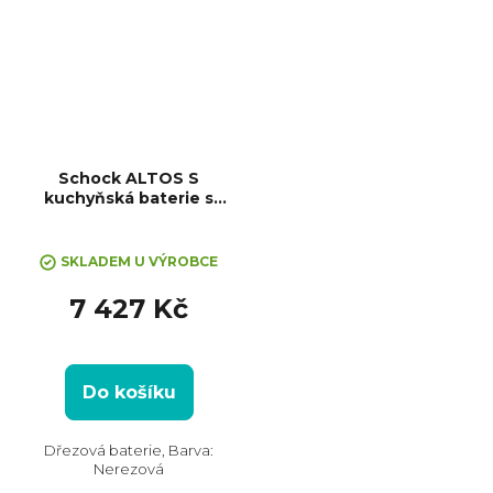
Schock ALTOS S
kuchyňská baterie s
vytahovací koncovkou,
+ Sleva 10% při zadání kódu
"SLEVA10"
nerez
SKLADEM U VÝROBCE
7 427 Kč
Do košíku
Dřezová baterie, Barva:
Nerezová