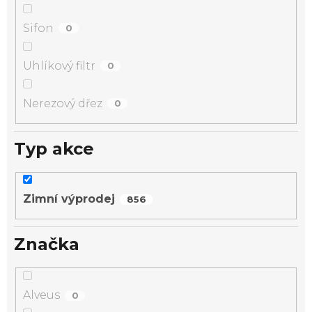
Sifon
0
Uhlíkový filtr
0
Nerezový dřez
0
Typ akce
Zimní výprodej
856
Značka
Alveus
0