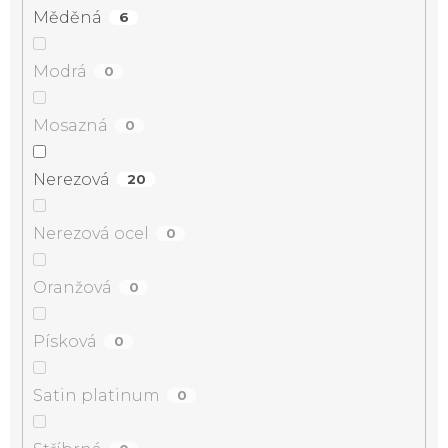
Měděná
6
Modrá
0
Mosazná
0
Nerezová
20
Nerezová ocel
0
Oranžová
0
Písková
0
Satin platinum
0