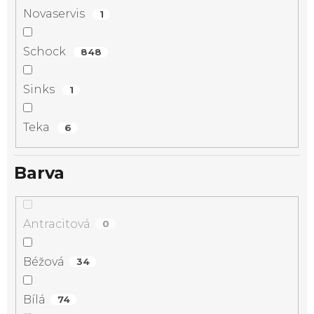
Novaservis
1
Schock
848
Sinks
1
Teka
6
Barva
Antracitová
0
Béžová
34
Bílá
74