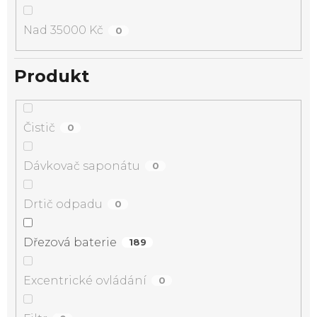
Nad 35000 Kč
0
Produkt
Čistič
0
Dávkovač saponátu
0
Drtič odpadu
0
Dřezová baterie
189
Excentrické ovládání
0