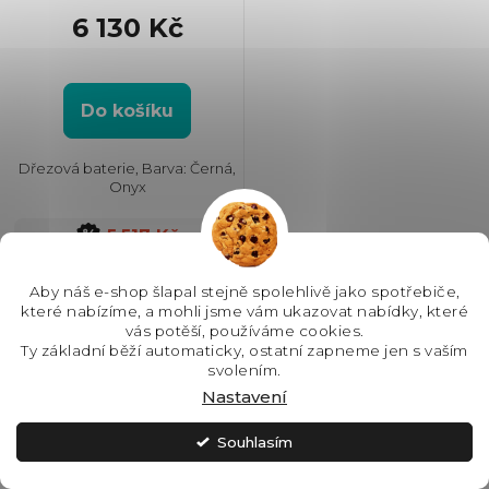
6 130 Kč
Do košíku
Dřezová baterie, Barva: Černá,
Onyx
5,517 Kč
SLEVA10
Aby náš e-shop šlapal stejně spolehlivě jako spotřebiče,
které nabízíme, a mohli jsme vám ukazovat nabídky, které
vás potěší, používáme cookies.
-10 %
Ty základní běží automaticky, ostatní zapneme jen s vaším
svolením.
Nastavení
Souhlasím