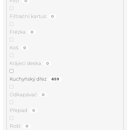
Filtr
0
Filtrační kartuš
0
Frézka
0
Koš
0
Krájecí deska
0
Kuchyňský dřez
659
Odkapávač
0
Přepad
0
Rošt
0