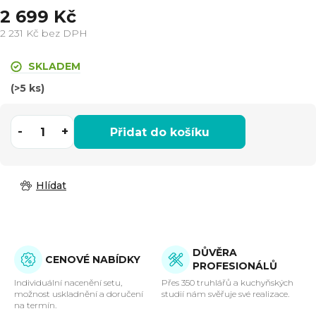
2 699 Kč
2 231 Kč bez DPH
Měrná
cena:
SKLADEM
(>5 ks)
Přidat do košíku
Hlídat
DŮVĚRA
CENOVÉ NABÍDKY
PROFESIONÁLŮ
Individuální nacenění setu,
Přes 350 truhlářů a kuchyňských
možnost uskladnění a doručení
studií nám svěřuje své realizace.
na termín.