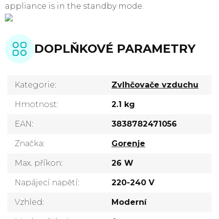
appliance is in the standby mode.
DOPLŇKOVÉ PARAMETRY
Kategorie
:
Zvlhčovače vzduchu
Hmotnost
:
2.1 kg
EAN
:
3838782471056
Značka
:
Gorenje
Max. příkon
:
26 W
Napájecí napětí
:
220-240 V
Vzhled
:
Moderní