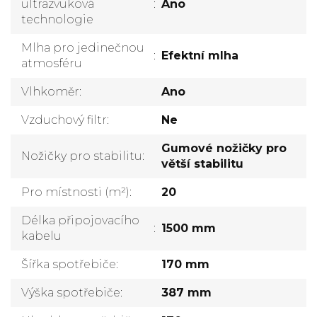
ultrazvuková
:
Ano
technologie
Mlha pro jedinečnou
:
Efektní mlha
atmosféru
Vlhkoměr
:
Ano
Vzduchový filtr
:
Ne
Gumové nožičky pro
Nožičky pro stabilitu
:
větší stabilitu
Pro místnosti (m²)
:
20
Délka připojovacího
:
1500 mm
kabelu
Šířka spotřebiče
:
170 mm
Výška spotřebiče
:
387 mm