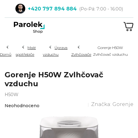
Přejít
+420 797 894 884
na
obsah
NÁ
KOŠ
Hledat
Malé
Úprava
Gorenje H50W
Domů
spotřebiče
vzduchu
Zvlhčovače
Zvlhčovač vzduchu
Gorenje H50W Zvlhčovač
vzduchu
H50W
Průměrné
Značka:
Gorenje
Neohodnoceno
hodnocení
produktu
je
0,0
z