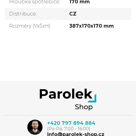
Hloubka spotřebiče
:
170 mm
Distribuce
:
CZ
Rozměry (VxŠxH)
:
387x170x170 mm
Přidat komentář
Z
á
p
+420 797 894 884
(Po-Pá: 7:00 - 16:00)
info@parolek-shop.cz