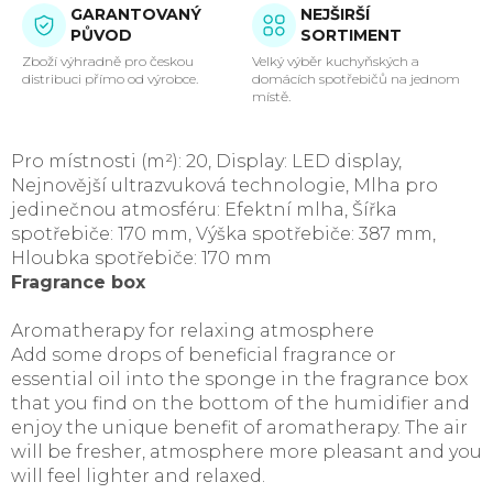
GARANTOVANÝ
NEJŠIRŠÍ
PŮVOD
SORTIMENT
Zboží výhradně pro českou
Velký výběr kuchyňských a
distribuci přímo od výrobce.
domácích spotřebičů na jednom
místě.
Pro místnosti (m²): 20, Display: LED display,
Nejnovější ultrazvuková technologie, Mlha pro
jedinečnou atmosféru: Efektní mlha, Šířka
spotřebiče: 170 mm, Výška spotřebiče: 387 mm,
Hloubka spotřebiče: 170 mm
Fragrance box
Aromatherapy for relaxing atmosphere
Add some drops of beneficial fragrance or
essential oil into the sponge in the fragrance box
that you find on the bottom of the humidifier and
enjoy the unique benefit of aromatherapy. The air
will be fresher, atmosphere more pleasant and you
will feel lighter and relaxed.