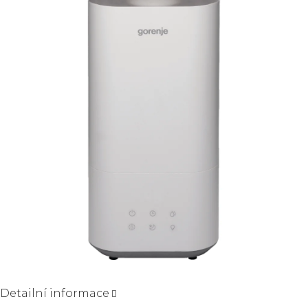
5
hvězdiček.
Detailní informace