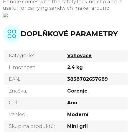
Handle comes with the safety locking clip and is
useful for carrying sandwich maker around.
DOPLŇKOVÉ PARAMETRY
Kategorie
:
Vaflovače
Hmotnost
:
2.4 kg
EAN
:
3838782657689
Značka
:
Gorenje
Gril
:
Ano
Vzhled
:
Moderní
Skupina produktů
:
Mini gril