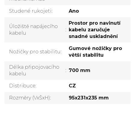
Studené rukojeti
:
Ano
Prostor pro navinutí
Úložiště napájecího
:
kabelu zaručuje
kabelu
snadné uskladnění
Gumové nožičky pro
Nožičky pro stabilitu
:
větší stabilitu
Délka připojovacího
:
700 mm
kabelu
Distribuce
:
CZ
Rozměry (VxŠxH)
:
95x231x235 mm
Přidat komentář