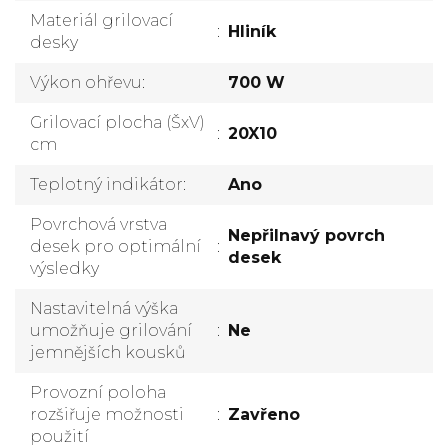
Materiál grilovací
:
Hliník
desky
Výkon ohřevu
:
700 W
Grilovací plocha (ŠxV)
:
20X10
cm
Teplotný indikátor
:
Ano
Povrchová vrstva
Nepřilnavý povrch
desek pro optimální
:
desek
výsledky
Nastavitelná výška
umožňuje grilování
:
Ne
jemnějších kousků
Provozní poloha
rozšiřuje možnosti
:
Zavřeno
použití