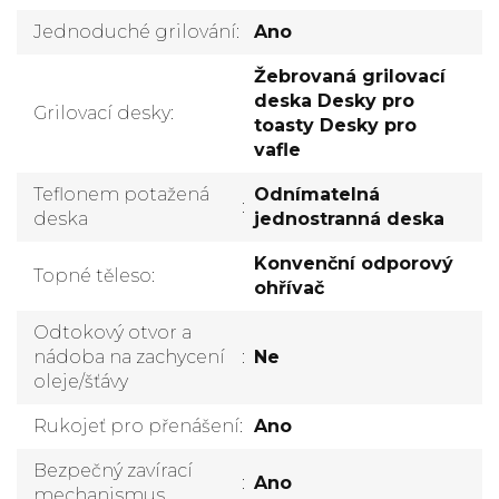
Jednoduché grilování
:
Ano
Žebrovaná grilovací
deska Desky pro
Grilovací desky
:
toasty Desky pro
vafle
Teflonem potažená
Odnímatelná
:
deska
jednostranná deska
Konvenční odporový
Topné těleso
:
ohřívač
Odtokový otvor a
nádoba na zachycení
:
Ne
oleje/šťávy
Rukojeť pro přenášení
:
Ano
Bezpečný zavírací
:
Ano
mechanismus