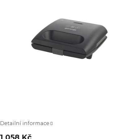
hvězdiček.
Detailní informace
1 058 Kč