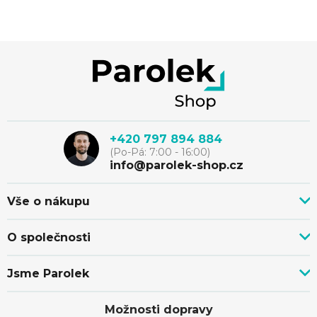
Z
á
p
+420 797 894 884
(Po-Pá: 7:00 - 16:00)
a
info@parolek-shop.cz
t
Vše o nákupu
Vše o nákupu
í
O společnosti
Doprava, platba a služby
Novinky z blogu
Nákup na splátky
Jsme Parolek
Kontakty
Velkoobchod a spolupráce
O nás
Ověřeno zákazníky
Individuální cenová nabídka
Možnosti dopravy