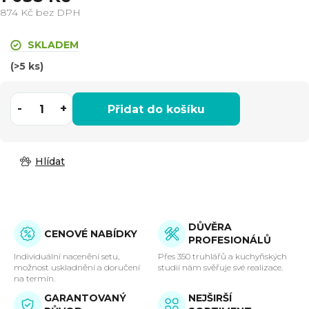
874 Kč bez DPH
Měrná
cena:
SKLADEM
(>5 ks)
Přidat do košíku
Hlídat
DŮVĚRA
CENOVÉ NABÍDKY
PROFESIONÁLŮ
Individuální nacenění setu,
Přes 350 truhlářů a kuchyňských
možnost uskladnění a doručení
studií nám svěřuje své realizace.
na termín.
GARANTOVANÝ
NEJŠIRŠÍ