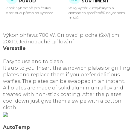
PŮVOD
SORTIMENT
Zboží výhradně pro českou
Velký výběr kuchyňských a
distribuci přímo od výrobce.
domácích spotřebičů na jednom
místě.
Výkon ohřevu: 700 W, Grilovací plocha (ŠxV) cm:
20X10, Jednoduché grilování
Versatile
Easy to use and to clean
It's up to you. Insert the sandwich plates or grilling
plates and replace them if you prefer delicious
waffles. The plates can be swapped in an instant.
All plates are made of solid aluminium alloy and
treated with non-stick coating. After the plates
cool down just give them a swipe with a cotton
cloth.
AutoTemp