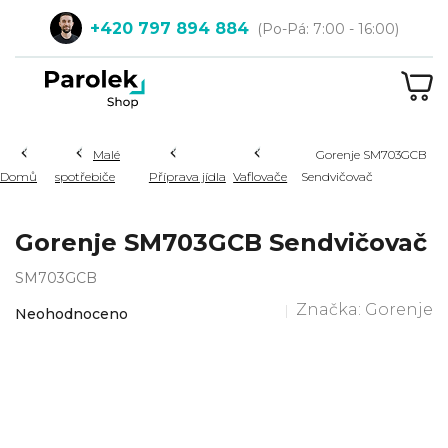
Přejít
+420 797 894 884
na
obsah
NÁ
KOŠ
Hledat
Malé
Gorenje SM703GCB
Domů
spotřebiče
Příprava jídla
Vaflovače
Sendvičovač
Gorenje SM703GCB Sendvičovač
SM703GCB
Průměrné
Značka:
Gorenje
Neohodnoceno
hodnocení
produktu
je
0,0
z
5