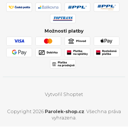
Showroom Svitávka
Hodnocení obchodu
Reklamace a vrácení zboží
Truhlářství
Affiliate program
Zásilka přišla poškozena
Ochrana osobních údajů
Obchodní podmínky
Možnosti platby
Používání souborů cookies
Vytvořil Shoptet
Copyright 2026
Parolek-shop.cz
. Všechna práva
vyhrazena.