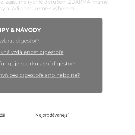
ce, zajistíme rychlé doručení ZDARMA, máme
oby a rádi pomůžeme s výběrem.
TIPY & NÁVODY
vybrat digestoř?
vná vzdálenost digestoře
funguje recirkulační digestoř?
hyň bez digestoře ano nebo ne?
žší
Nejprodávanější