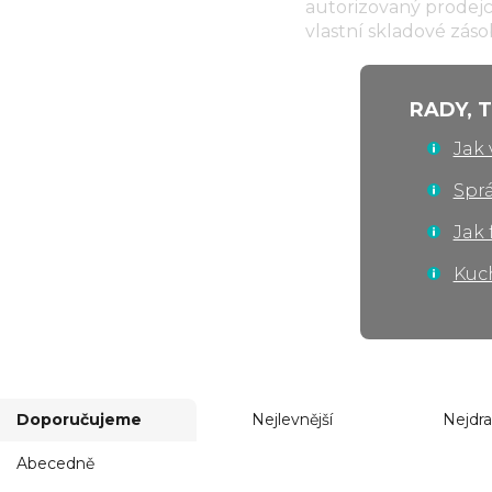
autorizovaný prodej
vlastní skladové zás
TOŘE A
RADY, 
Jak 
Sprá
Jak 
Kuc
Doporučujeme
Nejlevnější
Nejdra
Abecedně