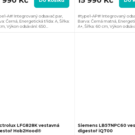
3 990 Kč
15 990 Kč
Do košíku
Do 
pe1-A#! Integrovaný odsavač par,
#type1-AP#! Integrovaný odsa
a: Černá, Energetická třída: A, Šířka:
Barva: Černá matná, Energetic
cm, Výkon odsávání: 650
A+, Šířka: 60 cm, Výkon odsává
h, Průměr odtahu: 150 mm, Směr
m3/h, Průměr odtahu: 150 m
ahu: Horní, Hob2Hood, Možnost
odtahu: Horní, Propojení s va
rkulace i...
deskou,...
ctrolux LFG828K vestavná
Siemens LB57NPC60 ves
gestoř Hob2Hood®
digestoř iQ700