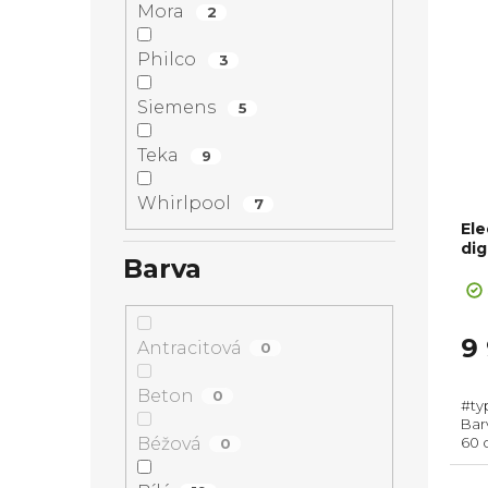
Mora
2
Philco
3
Siemens
5
Teka
9
Whirlpool
7
Ele
di
Barva
9
Antracitová
0
Beton
0
#ty
Barv
60 
Béžová
0
Prů
Hor