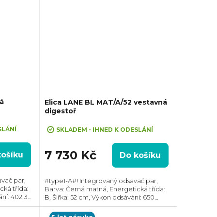
á
Elica LANE BL MAT/A/52 vestavná
digestoř
SLÁNÍ
SKLADEM - IHNED K ODESLÁNÍ
7 730 Kč
košíku
Do košíku
vač par,
#type1-A#! Integrovaný odsavač par,
ká třída:
Barva: Černá matná, Energetická třída:
ní: 402,3
B, Šířka: 52 cm, Výkon odsávání: 650
m, Směr
m3/h, Průměr odtahu: 150 mm, Směr
lace i...
odtahu: Horní, Možnost recirkulace i
5 let záruka