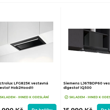
ctrolux LFG825K vestavná
Siemens LJ67BDP60 ves
gestoř Hob2Hood®
digestoř iQ500
SKLADEM - IHNED K ODESLÁNÍ
SKLADEM - IHNED K ODE