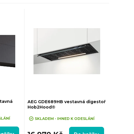
tavná
AEG GDE689HB vestavná digestoř
Hob2Hood®
SLÁNÍ
SKLADEM - IHNED K ODESLÁNÍ