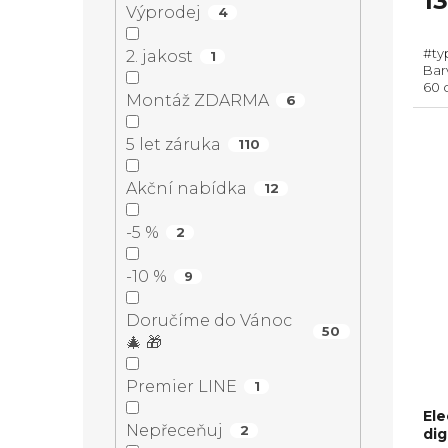
1
k
d
Výprodej
4
e
t
u
#ty
2. jakost
1
Barv
l
60 
ů
k
Montáž ZDARMA
6
m3/
odt
reci
5 let záruka
110
t
Akční nabídka
12
ů
-5 %
2
-10 %
9
Doručíme do Vánoc
50
🎄 🎁
Premier LINE
1
Ele
Nepřeceňuj
2
di