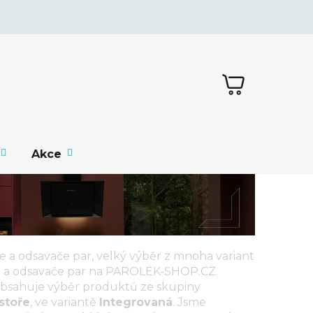
NÁKUPNÍ
KOŠÍK
Akce
e a odsavače par
, velký výběr z mnoha variant
 a odsavače par
na PAROLEK-SHOP.CZ.
bsahuje výběr produktů ze skupiny
stoře
, ve variantě
Integrovaná
. Jsme