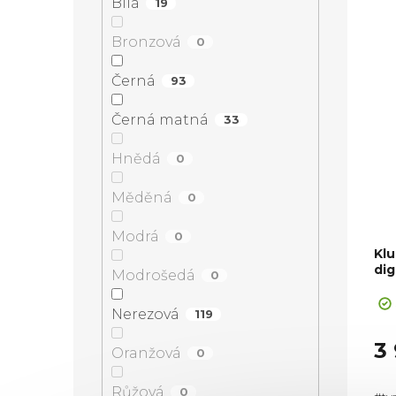
Bílá
19
Hob
Bronzová
0
Černá
93
Černá matná
33
Hnědá
0
Měděná
0
Modrá
0
Kl
dig
Modrošedá
0
Nerezová
119
3
Oranžová
0
Růžová
0