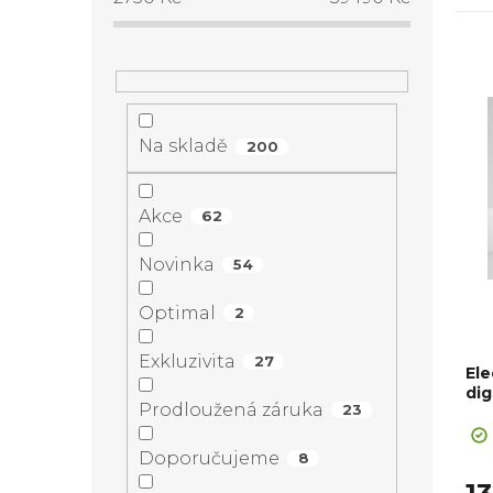
s
z
t
e
V
r
n
ý
Na skladě
a
200
í
p
n
Akce
62
p
i
n
Novinka
54
r
s
í
Optimal
2
o
p
Exkluzivita
p
27
Ele
d
r
di
Prodloužená záruka
23
a
u
o
Doporučujeme
8
n