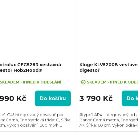
ctrolux CFG526R vestavná
Kluge KLV5200B vestavn
gestoř Hob2Hood®
digestoř
SKLADEM - IHNED K ODESLÁNÍ
SKLADEM - IHNED K ODE
 990 Kč
3 790 Kč
Do košíku
Do 
pe1-C#! Integrovaný odsavač par,
#type1-AP#! Integrovaný odsa
a: Černá, Energetická třída: C, Šířka:
Barva: Černá matná, Energetic
cm, Výkon odsávání: 600 m3/h,
A+, Šířka: 60 cm, Výkon odsává
měr odtahu: 150 mm, Směr odtahu:
m3/h, Průměr odtahu: 150 m
ní, Propojení s varnou deskou
odtahu: Horní, Možnost recirku