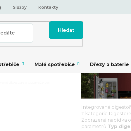
g
Služby
Kontakty
Hledat
otřebiče
Malé spotřebiče
Dřezy a baterie
vané digestoře a odsavače par
Integrované digestoř
z kategorie
Digestoře
Zobrazená nabídka o
parametrů
Typ dige