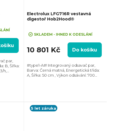
Electrolux LFG716R vestavná
digestoř Hob2Hood®
Průměrné
SLÁNÍ
hodnocení
SKLADEM - IHNED K ODESLÁNÍ
produktu
košíku
je
10 801 Kč
Do košíku
5,0
z
ač par,
#type1-A#! Integrovaný odsavač par,
: B, Šířka:
5
Barva: Černá matná, Energetická třída:
3/h,
hvězdiček.
A, Šířka: 50 cm , Výkon odsávání: 700
r odtahu:
m3/h, Průměr odtahu: 150 mm, Směr
odtahu ven
odtahu: Horní, Propojení s varnou
deskou Hob2Hood,...
5 let záruka