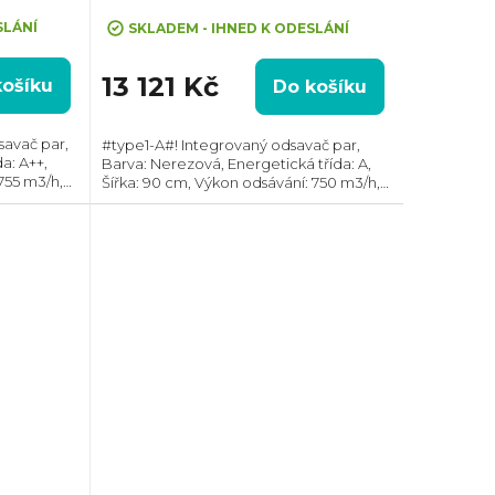
SLÁNÍ
SKLADEM - IHNED K ODESLÁNÍ
13 121 Kč
košíku
Do košíku
savač par,
#type1-A#! Integrovaný odsavač par,
a: A++,
Barva: Nerezová, Energetická třída: A,
755 m3/h,
Šířka: 90 cm, Výkon odsávání: 750 m3/h,
r odtahu:
Průměr odtahu: 150 mm, Směr odtahu:
odtahu ven
Horní, Hob2Hood, Možnost recirkulace i
odtahu...