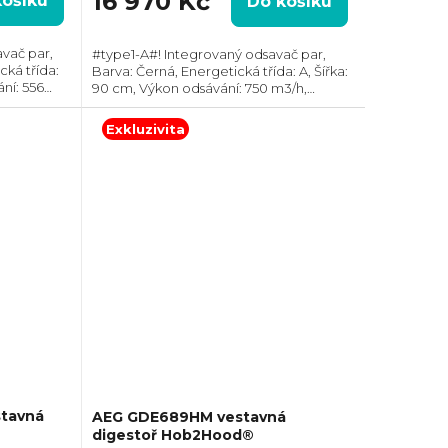
16 970 Kč
košíku
Do košíku
vač par,
#type1-A#! Integrovaný odsavač par,
ká třída:
Barva: Černá, Energetická třída: A, Šířka:
ní: 556
90 cm, Výkon odsávání: 750 m3/h,
m, Směr
Průměr odtahu: 150 mm, Směr odtahu:
rnou
Horní, Hob2Hood, Možnost recirkulace i
Exkluzivita
odtahu ven
tavná
AEG GDE689HM vestavná
digestoř Hob2Hood®