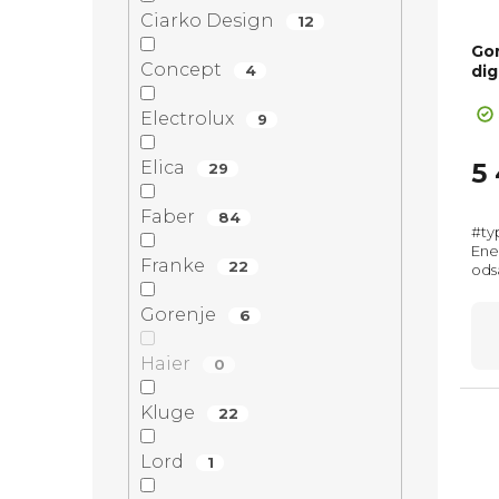
Ciarko Design
12
Go
Concept
4
dig
+ Sl
Electrolux
9
5
Elica
29
Faber
84
#ty
Ene
Franke
22
ods
mm,
rec
Gorenje
6
Haier
0
Kluge
22
Lord
1