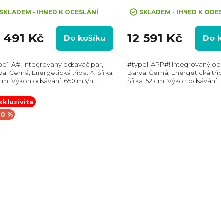
SKLADEM - IHNED K ODESLÁNÍ
SKLADEM - IHNED K ODE
3 491 Kč
12 591 Kč
Do košíku
Do 
pe1-A#! Integrovaný odsavač par,
#type1-APP#! Integrovaný od
a: Černá, Energetická třída: A, Šířka:
Barva: Černá, Energetická tříd
cm, Výkon odsávání: 650 m3/h,
Šířka: 52 cm, Výkon odsávání: 
měr odtahu: 150 mm, Směr odtahu:
Průměr odtahu: 150 mm, Smě
ní, Hob2Hood, Možnost recirkulace i
Horní, Možnost recirkulace i 
xkluzivita
ahu ven
10 %