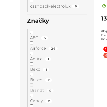
cashback-electrolux
6
1
Značky
#ty
Barv
AEG
8
80 
Prů
Hor
Airforce
24
E
odt
-
Amica
1
Beko
1
Bosch
7
Brandt
0
Candy
2