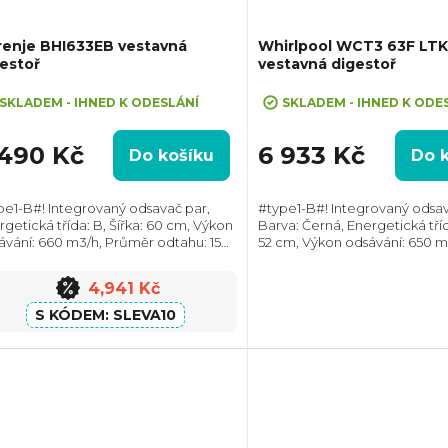
renje BHI633EB vestavná
Whirlpool WCT3 63F LTK
estoř
vestavná digestoř
eva 10% při zadání kódu "SLEVA10"
SKLADEM - IHNED K ODESLÁNÍ
SKLADEM - IHNED K ODE
 490 Kč
6 933 Kč
Do košíku
Do 
pe1-B#! Integrovaný odsavač par,
#type1-B#! Integrovaný odsav
rgetická třída: B, Šířka: 60 cm, Výkon
Barva: Černá, Energetická třída
ávání: 660 m3/h, Průměr odtahu: 150
52 cm, Výkon odsávání: 650 m
 Směr odtahu: Horní, Možnost
Průměr odtahu: 150 mm, Smě
irkulace i odtahu ven
Horní, Možnost recirkulace i 
4,941 Kč
SLEVA10