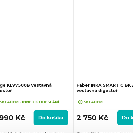
2Hood,...
uge KLV7500B vestavná
Faber INKA SMART C BK 
estoř
vestavná digestoř
SKLADEM - IHNED K ODESLÁNÍ
SKLADEM
 990 Kč
2 750 Kč
Do košíku
Do 