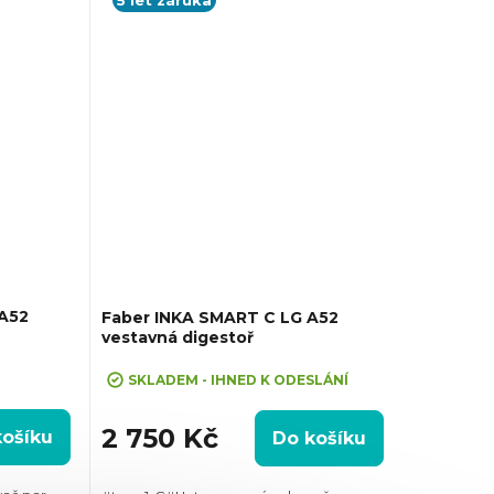
odtahu ven
A52
Faber INKA SMART C LG A52
vestavná digestoř
SKLADEM - IHNED K ODESLÁNÍ
2 750 Kč
košíku
Do košíku