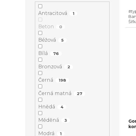
z
#ty
5
Antracitová
1
Bar
hvě
Šíř
Beton
0
Prů
Hor
Hob
Béžová
5
Bílá
76
Bronzová
2
Černá
198
Černá matná
27
Hnědá
4
Měděná
3
Go
kom
Modrá
1