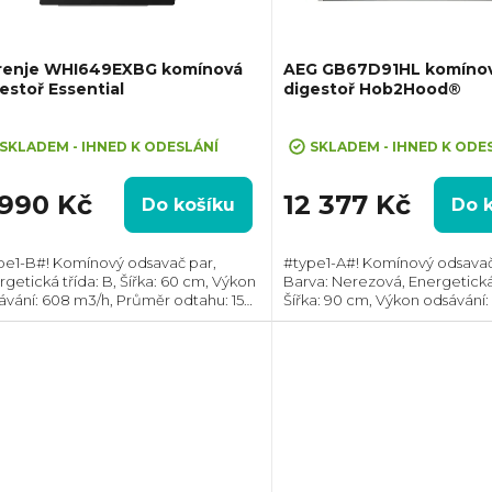
renje WHI649EXBG komínová
AEG GB67D91HL komíno
estoř Essential
digestoř Hob2Hood®
ůměrné
Průměrné
dnocení
hodnocení
SKLADEM - IHNED K ODESLÁNÍ
SKLADEM - IHNED K ODE
oduktu
produktu
je
 990 Kč
12 377 Kč
Do košíku
Do 
5,0
z
pe1-B#! Komínový odsavač par,
#type1-A#! Komínový odsavač
5
rgetická třída: B, Šířka: 60 cm, Výkon
Barva: Nerezová, Energetická 
zdiček.
hvězdiček.
ávání: 608 m3/h, Průměr odtahu: 150
Šířka: 90 cm, Výkon odsávání:
 Směr odtahu: Horní, Možnost
Průměr odtahu: 150 mm, Smě
irkulace i odtahu ven
Horní;Propojení s varnou des
Hob2Hood,...