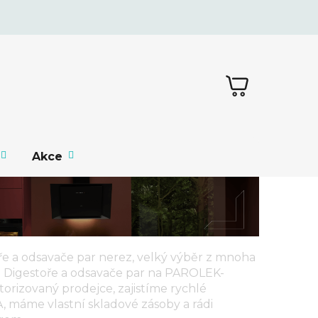
NÁKUPNÍ
KOŠÍK
Akce
e a odsavače par nerez,
velký výběr z mnoha
e
Digestoře a odsavače par
na PAROLEK-
orizovaný prodejce, zajistíme rychlé
máme vlastní skladové zásoby a rádi