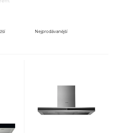
rem.
žší
Nejprodávanější