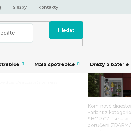
g
Služby
Kontakty
Hledat
otřebiče
Malé spotřebiče
Dřezy a baterie
vé digestoře a odsavače par nerez
Komínové digestoř
ŘE A ODSAVAČE
variant z kategori
SHOP.CZ. Jsme aut
doručení ZDARMA, 