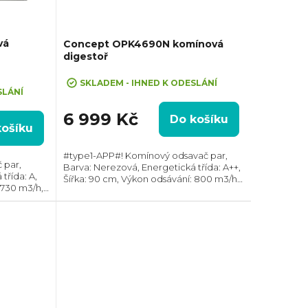
vá
Concept OPK4690N komínová
digestoř
SKLADEM - IHNED K ODESLÁNÍ
SLÁNÍ
6 999 Kč
Do košíku
košíku
#type1-APP#! Komínový odsavač par,
 par,
Barva: Nerezová, Energetická třída: A++,
třída: A,
Šířka: 90 cm, Výkon odsávání: 800 m3/h,
 730 m3/h,
Průměr odtahu: 150 mm, Směr odtahu:
r odtahu:
Horní, Možnost recirkulace i odtahu ven
kou