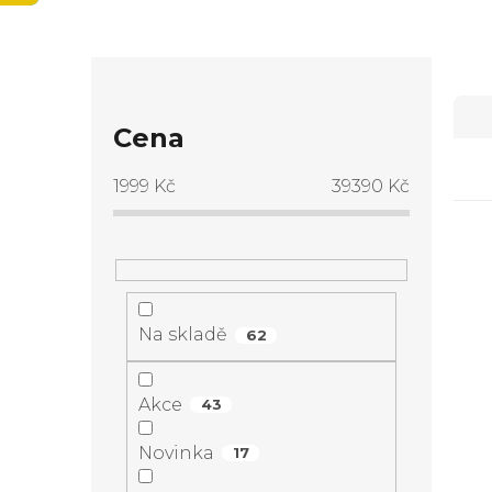
P
Ř
o
Cena
a
s
1999
Kč
39390
Kč
z
t
e
V
r
n
ý
Na skladě
a
62
í
p
n
Akce
43
p
i
n
Novinka
17
r
s