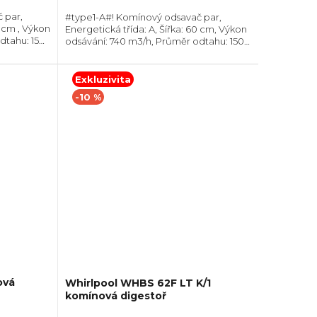
 par,
#type1-A#! Komínový odsavač par,
0 cm , Výkon
Energetická třída: A, Šířka: 60 cm, Výkon
dtahu: 150
odsávání: 740 m3/h, Průměr odtahu: 150
žnost
mm, Směr odtahu: Horní, Možnost
recirkulace i odtahu ven
Exkluzivita
-10 %
ová
Whirlpool WHBS 62F LT K/1
komínová digestoř
VA10"
+ Sleva 10% při zadání kódu "SLEVA10"