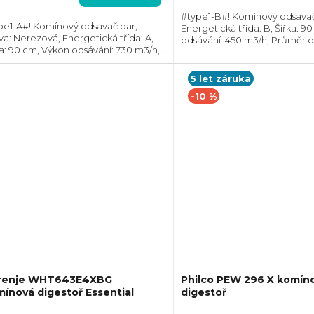
#type1-B#! Komínový odsavač
pe1-A#! Komínový odsavač par,
Energetická třída: B, Šířka: 9
va: Nerezová, Energetická třída: A,
odsávání: 450 m3/h, Průměr o
zdiček.
ka: 90 cm, Výkon odsávání: 730 m3/h,
mm, Směr odtahu: Horní, Mo
měr odtahu: 150 mm, Směr odtahu:
recirkulace i odtahu ven
ní;Propojení s varnou deskou
5 let záruka
2Hood, Možnost...
-10 %
renje WHT643E4XBG
Philco PEW 296 X komín
ínová digestoř Essential
digestoř
+ Sleva 10% při zadání kódu "SLE