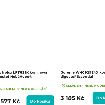
ní, Propojení s varnou deskou
Horní, Možnost recirkulace i 
2Hood,...
ectrolux LFT829X komínová
Gorenje WHC929E4X ko
gestoř Hob2Hood®
digestoř Essential
ůměrné
SKLADEM - IHNED K ODE
dnocení
SKLADEM - IHNED K ODESLÁNÍ
oduktu
3 185 Kč
Do 
 577 Kč
Do košíku