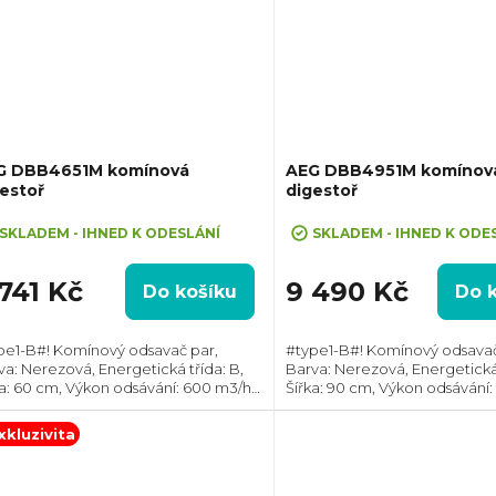
G DBB4651M komínová
AEG DBB4951M komínov
estoř
digestoř
SKLADEM - IHNED K ODESLÁNÍ
SKLADEM - IHNED K ODE
741 Kč
9 490 Kč
Do košíku
Do 
pe1-B#! Komínový odsavač par,
#type1-B#! Komínový odsavač
va: Nerezová, Energetická třída: B,
Barva: Nerezová, Energetická 
ka: 60 cm, Výkon odsávání: 600 m3/h,
Šířka: 90 cm, Výkon odsávání:
měr odtahu: 150 mm, Směr odtahu:
Průměr odtahu: 150 mm, Smě
ní, Možnost recirkulace i odtahu ven
Horní, Možnost recirkulace i 
xkluzivita