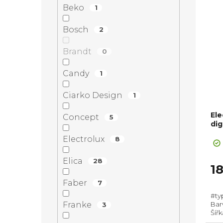
Beko
1
Bosch
2
Brandt
0
Candy
1
Ciarko Design
1
Ele
Concept
5
di
Electrolux
8
Elica
28
1
Faber
7
#ty
Franke
Bar
3
Šíř
Prů