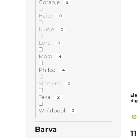
Gorenje
5
Hor
Hob
Haier
0
Kluge
0
Lord
0
Mora
4
Philco
4
Siemens
0
El
Teka
2
di
Pr
Whirlpool
2
ho
pr
Barva
je
11
5,0