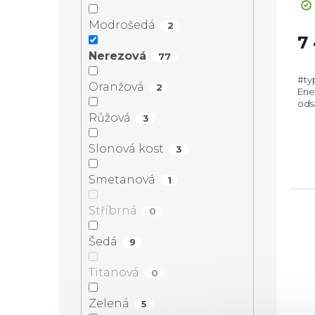
Modrošedá
2
7
Nerezová
77
#ty
Oranžová
2
Ener
ods
mm,
Růžová
3
rec
Slonová kost
3
Smetanová
1
Stříbrná
0
Šedá
9
Titanová
0
Zelená
5