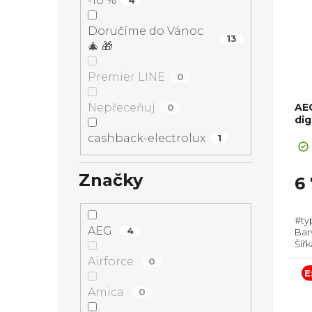
-10 %
4
Doručíme do Vánoc
13
🎄 🎁
Premier LINE
0
AE
Nepřeceňuj
0
dig
cashback-electrolux
1
Značky
6 
#ty
AEG
4
Bar
Šíř
Prů
Airforce
0
Hor
E
Amica
0