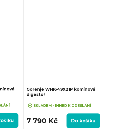
odtahu ven
Horní, Možnost recirkulace i odtahu ven
mínová
Gorenje WHI649X21P komínová
digestoř
SLÁNÍ
SKLADEM - IHNED K ODESLÁNÍ
7 790 Kč
košíku
Do košíku