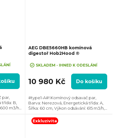
á
AEG DBE5660HB komínová
digestoř Hob2Hood ®
SLÁNÍ
SKLADEM - IHNED K ODESLÁNÍ
10 980 Kč
košíku
Do košíku
 par,
#type1-A#! Komínový odsavač par,
třída: B,
Barva: Nerezová, Energetická třída: A,
 600 m3/h,
Šířka: 60 cm, Výkon odsávání: 615 m3/h,
r odtahu:
Průměr odtahu: 150 mm, Směr odtahu:
odtahu ven
Horní, Hob2Hood, Možnost recirkulace i
Exkluzivita
odtahu ven