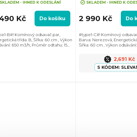
SKLADEM - IHNED K ODESLÁNÍ
SKLADEM - IHNED K ODE
 490 Kč
2 990 Kč
Do košíku
Do 
pe1-B#! Komínový odsavač par,
#type1-C#! Komínový odsavač
getická třída: B, Šířka: 60 cm , Výkon
Barva: Nerezová, Energetická 
ávání: 650 m3/h, Průměr odtahu: 150
Šířka: 60 cm , Výkon odsávání
 Směr odtahu: Horní, Možnost
Průměr odtahu: 150 mm, Smě
irkulace i odtahu ven
Horní, Možnost recirkulace i 
2,691 Kč
SLEVA