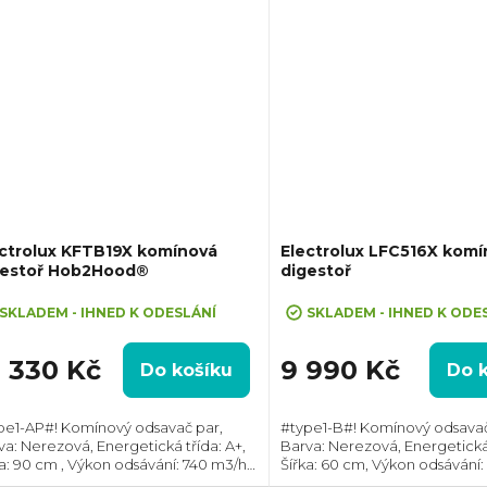
ctrolux KFTB19X komínová
Electrolux LFC516X komí
gestoř Hob2Hood®
digestoř
SKLADEM - IHNED K ODESLÁNÍ
SKLADEM - IHNED K ODE
8 330 Kč
9 990 Kč
Do košíku
Do 
pe1-AP#! Komínový odsavač par,
#type1-B#! Komínový odsavač
va: Nerezová, Energetická třída: A+,
Barva: Nerezová, Energetická 
ka: 90 cm , Výkon odsávání: 740 m3/h,
Šířka: 60 cm, Výkon odsávání:
měr odtahu: 150 mm, Směr odtahu:
Průměr odtahu: 150 mm, Smě