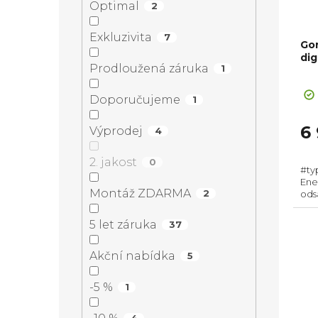
í
Optimal
2
o
p
Exkluzivita
p
7
Go
d
r
dig
Prodloužená záruka
1
a
Pr
u
o
ho
Doporučujeme
1
n
pr
k
d
je
6
Výprodej
4
5,0
e
t
z
u
2. jakost
0
#ty
5
l
Ene
hvě
ů
k
Montáž ZDARMA
2
ods
mm,
rec
5 let záruka
37
t
Akční nabídka
5
ů
-5 %
1