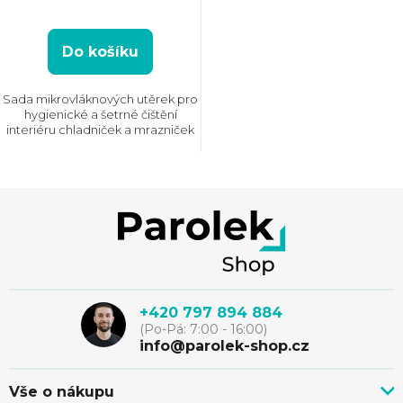
Do košíku
Sada mikrovláknových utěrek pro
hygienické a šetrné čištění
interiéru chladniček a mrazniček
Z
á
p
+420 797 894 884
(Po-Pá: 7:00 - 16:00)
a
info@parolek-shop.cz
t
Vše o nákupu