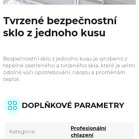
Tvrzené bezpečnostní
sklo z jednoho kusu
Bezpečnostní sklo z jednoho kusu je vyrobeno z
tepelně ošetřeného a tvrzeného skla, které je velmi
odolné vůči opotřebování, nárazu a proměnám
teplot.
DOPLŇKOVÉ PARAMETRY
Profesionální
Kategorie
:
chlazení