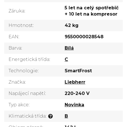
5 let na celý spotřebič
Záruka
:
+ 10 let na kompresor
Hmotnost
:
42 kg
EAN
:
9550000028548
Barva
:
Bílá
Energetická třída
:
C
Technologie
:
SmartFrost
Značka
:
Liebherr
Napájecí napětí
:
220-240 V
Typ akce
:
Novinka
Klimatická třída
:
B
?