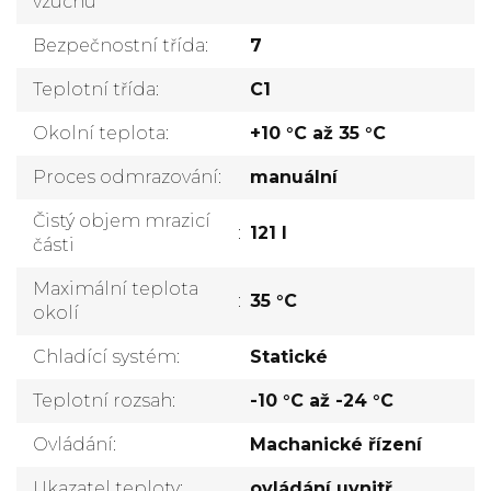
vzuchu
Bezpečnostní třída
:
7
Teplotní třída
:
C1
Okolní teplota
:
+10 °C až 35 °C
Proces odmrazování
:
manuální
Čistý objem mrazicí
:
121 l
části
Maximální teplota
:
35 °C
okolí
Chladící systém
:
Statické
Teplotní rozsah
:
-10 °C až -24 °C
Ovládání
:
Machanické řízení
Ukazatel teploty
:
ovládání uvnitř