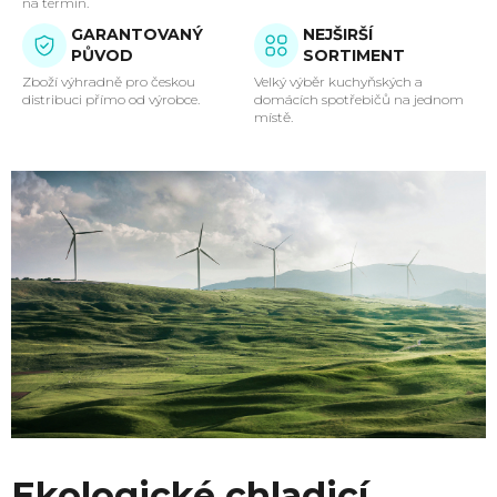
na termín.
GARANTOVANÝ
NEJŠIRŠÍ
PŮVOD
SORTIMENT
Zboží výhradně pro českou
Velký výběr kuchyňských a
distribuci přímo od výrobce.
domácích spotřebičů na jednom
místě.
Ekologické chladicí