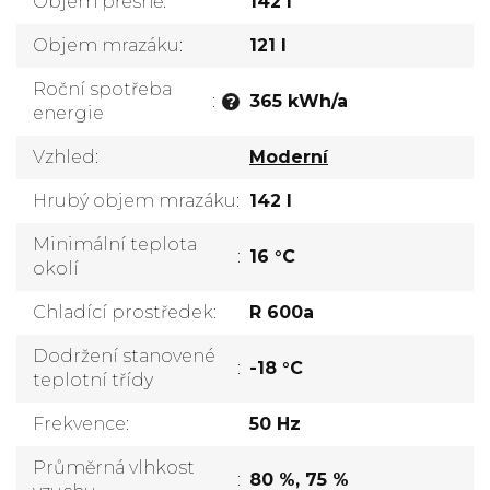
Objem přesně
:
142 l
Objem mrazáku
:
121 l
Roční spotřeba
:
365 kWh/a
?
energie
Vzhled
:
Moderní
Hrubý objem mrazáku
:
142 l
Minimální teplota
:
16 °C
okolí
Chladící prostředek
:
R 600a
Dodržení stanovené
:
-18 °C
teplotní třídy
Frekvence
:
50 Hz
Průměrná vlhkost
:
80 %, 75 %