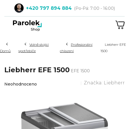
Přejít
+420 797 894 884
na
obsah
NÁ
KOŠ
Hledat
Volně stojící
Profesionální
Liebherr EFE
Domů
spotřebiče
chlazení
1500
Liebherr EFE 1500
EFE 1500
Průměrné
Značka:
Liebherr
Neohodnoceno
hodnocení
produktu
je
0,0
z
5
hvězdiček.