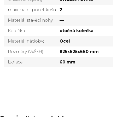
maximální pocet košu
:
2
Materiál stavěcí nohy
:
—
Kolečka
:
otočná kolečka
Materiál nádoby
:
Ocel
Rozměry (VxŠxH)
:
825x625x660 mm
Izolace
:
60 mm
Přidat komentář