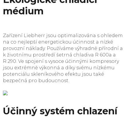
médium
Zařízení Liebherr jsou optimalizována s ohledem
na co nejlepší energetickou účinnost a nízké
provozní náklady. Používáme výhradně přírodní a
k životnímu prostředí šetrná chladiva R 600a a
R 290. Ve spojení s vysoce účinnými kompresory
jsou extrémně výkonná a díky svému nízkému
potenciálu skleníkového efektu jsou také
bezpečná pro budoucnost.
Účinný systém chlazení