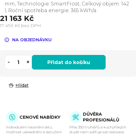
mm, Technologie: SmartFrost, Celkový objem: 142
l, Roční spotřeba energie: 365 kWh/a
21 163 Kč
17 490 Kč bez DPH
Měrná
cena:
NA OBJEDNÁVKU
Přidat do košíku
Hlídat
DŮVĚRA
CENOVÉ NABÍDKY
PROFESIONÁLŮ
Individuální nacenění setu,
Přes 350 truhlářů a kuchyňských
možnost uskladnění a doručení
studií nám svěřuje své realizace.