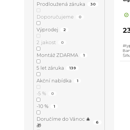
d
r
Prodloužená záruka
30
a
Pr
u
o
ho
Doporučujeme
0
n
pr
k
d
je
2
Výprodej
2
5,0
e
t
z
u
2. jakost
0
#ty
5
l
Bar
hvě
ů
k
Montáž ZDARMA
1
Šíř
Prů
Hor
5 let záruka
139
t
Hob
Akční nabídka
1
ů
-5 %
0
-10 %
1
Doručíme do Vánoc 🎄
6
🎁