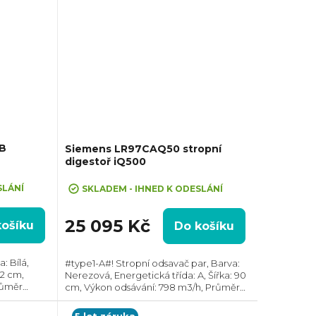
B
Siemens LR97CAQ50 stropní
digestoř iQ500
SLÁNÍ
SKLADEM - IHNED K ODESLÁNÍ
25 095 Kč
košíku
Do košíku
: Bílá,
#type1-A#! Stropní odsavač par, Barva:
,2 cm,
Nerezová, Energetická třída: A, Šířka: 90
růměr
cm, Výkon odsávání: 798 m3/h, Průměr
 Horní,
odtahu: 150 mm, Směr odtahu: Horní,
 ven
Možnost recirkulace i odtahu ven