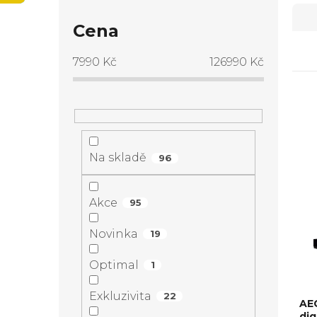
Ř
o
Cena
a
s
7990
Kč
126990
Kč
z
t
e
V
r
n
ý
Na skladě
a
96
í
p
n
Akce
95
p
i
n
Novinka
19
r
s
í
Optimal
1
o
p
Exkluzivita
p
22
AE
di