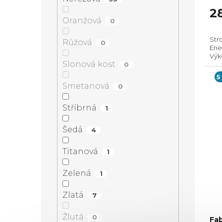
2
Oranžová
0
Stro
Růžová
0
Ener
Výk
Slonová kost
0
odt
Mož
5
Smetanová
0
Stříbrná
1
Šedá
4
Titanová
1
Zelená
1
Zlatá
7
Žlutá
0
Fa