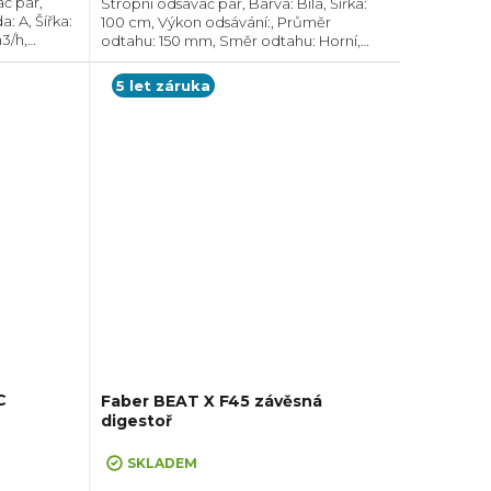
č par,
Stropní odsavač par, Barva: Bílá, Šířka:
: A, Šířka:
100 cm, Výkon odsávání:, Průměr
3/h,
odtahu: 150 mm, Směr odtahu: Horní,
r odtahu:
Pouze recirkulace
odtahu ven
5 let záruka
C
Faber BEAT X F45 závěsná
digestoř
SKLADEM