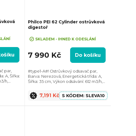
ůvková
Philco PEI 62 Cylinder ostrůvková
digestoř
+ Sleva 10% při zadání kódu "SLEVA10"
SLÁNÍ
SKLADEM - IHNED K ODESLÁNÍ
7 990 Kč
košíku
Do košíku
č par,
#type1-A#! Ostrůvkový odsavač par,
: A, Šířka:
Barva: Nerezová, Energetická třída: A,
3/h,
Šířka: 35 cm, Výkon odsávání: 612 m3/h,
r odtahu:
Průměr odtahu: 150 mm, Směr odtahu:
odtahu ven
Horní, Možnost recirkulace i odtahu ven
7,191 Kč
SLEVA10