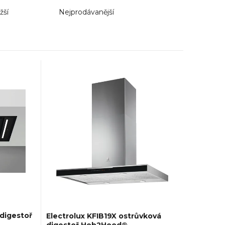
žší
Nejprodávanější
digestoř
Electrolux KFIB19X ostrůvková
digestoř Hob2Hood®