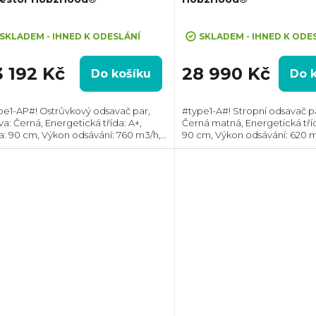
ůměrné
Průměrné
dnocení
hodnocení
SKLADEM - IHNED K ODESLÁNÍ
SKLADEM - IHNED K ODE
oduktu
produktu
je
3 192 Kč
28 990 Kč
Do košíku
Do 
5,0
z
pe1-AP#! Ostrůvkový odsavač par,
#type1-A#! Stropní odsavač pa
5
va: Černá, Energetická třída: A+,
Černá matná, Energetická třída
zdiček.
hvězdiček.
ka: 90 cm, Výkon odsávání: 760 m3/h,
90 cm, Výkon odsávání: 620 m
měr odtahu: 150 mm, Směr odtahu:
Průměr odtahu: 150 mm, Smě
ní, Propojení s varnou deskou
Horní, Propojení s varnou de
2Hood,...
Hob2Hood,...