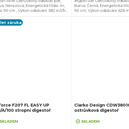
pe1-AP#! Ostrůvkový odsavač par,
#type1-A#! Ostrůvkový odsava
va: Nerezová, Energetická třída: A+,
Barva: Černá, Energetická třída
ka: 90 cm , Výkon odsávání: 582 m3/h,
90 cm, Výkon odsávání: 626 m
měr odtahu: 150 mm, Směr odtahu:
Průměr odtahu: 150 mm, Smě
ní, Možnost recirkulace i odtahu ven
Horní, Možnost recirkulace i 
 let záruka
force F207 FL EASY UP
Ciarko Design CDW3801
A/100 stropní digestoř
ostrůvková digestoř
SKLADEM
SKLADEM