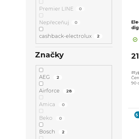
Premier LINE
0
Ele
Nepřeceňuj
0
di
cashback-electrolux
2
Značky
21
#ty
AEG
2
Čer
90 
Prů
Airforce
28
Hor
Hob
Amica
0
5
Beko
0
Bosch
2