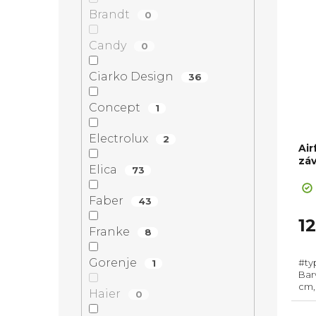
Brandt
0
Candy
0
Ciarko Design
36
Concept
1
Electrolux
2
Air
záv
Elica
73
Faber
43
1
Franke
8
Gorenje
#ty
1
Barv
cm,
Haier
0
odt
Pou