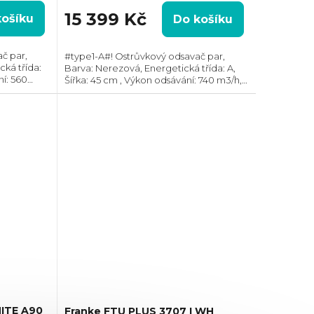
15 399 Kč
košíku
Do košíku
č par,
#type1-A#! Ostrůvkový odsavač par,
ká třída:
Barva: Nerezová, Energetická třída: A,
ní: 560
Šířka: 45 cm , Výkon odsávání: 740 m3/h,
m, Směr
Průměr odtahu: 150 mm, Směr odtahu:
ulace i
Horní, Pouze recirkulace
ITE A90
Franke FTU PLUS 3707 I WH