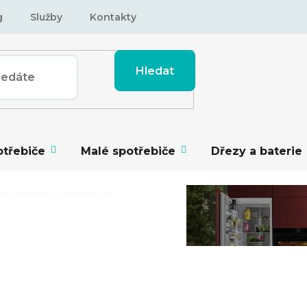
g
Služby
Kontakty
Hledat
otřebiče
Malé spotřebiče
Dřezy a baterie
ové digestoře a odsavače par
TOŘE A