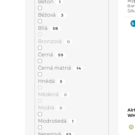
#ty
Beton
1
Bar
Šíř
Béžová
3
Prů
Hor
5
Bílá
58
Bronzová
0
Černá
59
Černá matná
14
Hnědá
5
Měděná
0
Modrá
0
Air
WH/
Modrošedá
1
Nerezová
53