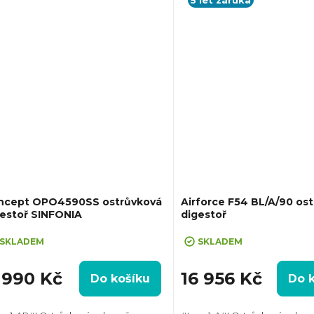
5 let záruka
ncept OPO4590SS ostrůvková
Airforce F54 BL/A/90 os
gestoř SINFONIA
digestoř
SKLADEM
SKLADEM
1 990 Kč
16 956 Kč
Do košíku
Do 