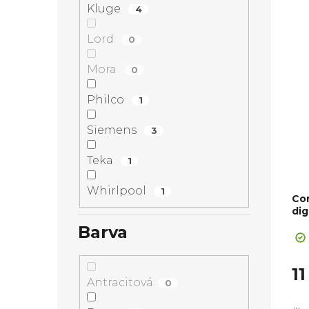
Kluge
4
Lord
0
Mora
0
Philco
1
Siemens
3
Teka
1
Whirlpool
1
Co
di
Barva
1
Antracitová
0