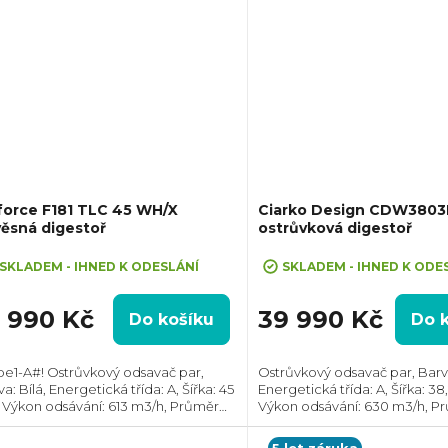
force F181 TLC 45 WH/X
Ciarko Design CDW3803
ěsná digestoř
ostrůvková digestoř
SKLADEM - IHNED K ODESLÁNÍ
SKLADEM - IHNED K ODE
2 990 Kč
39 990 Kč
Do košíku
Do 
pe1-A#! Ostrůvkový odsavač par,
Ostrůvkový odsavač par, Barva
a: Bílá, Energetická třída: A, Šířka: 45
Energetická třída: A, Šířka: 38
 Výkon odsávání: 613 m3/h, Průměr
Výkon odsávání: 630 m3/h, P
ahu: 150 mm, Směr odtahu: Horní,
odtahu: 150 mm, Směr odtahu:
ze recirkulace
Možnost recirkulace i odtahu