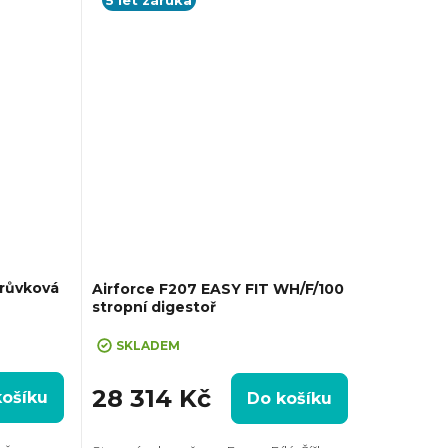
5 let záruka
trůvková
Airforce F207 EASY FIT WH/F/100
stropní digestoř
SKLADEM
28 314 Kč
košíku
Do košíku