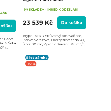
SKLADEM - IHNED K ODESLÁNÍ
SLÁNÍ
23 539 Kč
Do košíku
košíku
#type1-AP#! Ostrůvkový odsavač par,
r, Barva:
Barva: Nerezová, Energetická třída: A+,
: A, Šířka:
Šířka: 90 cm, Výkon odsávání: 740 m3/h,
3/h,
Průměr odtahu: 150 mm, Směr odtahu:
r odtahu:
Horní, Propojení s varnou deskou
skou
Hob2Hood,...
5 let záruka
-10 %