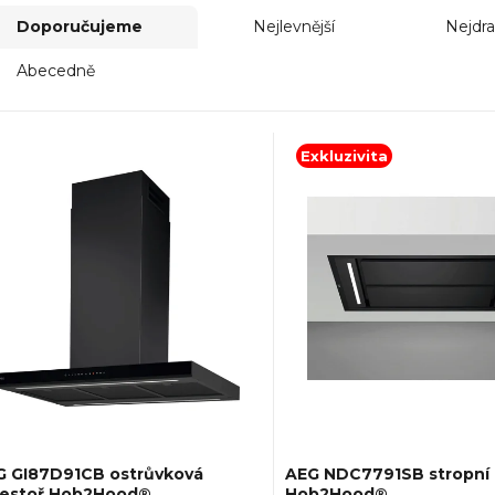
Doporučujeme
Nejlevnější
Nejdra
Abecedně
Exkluzivita
G GI87D91CB ostrůvková
AEG NDC7791SB stropní 
gestoř Hob2Hood®
Hob2Hood®