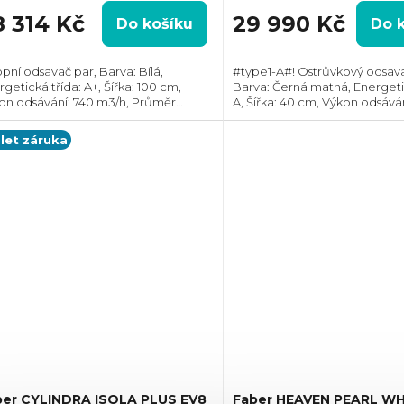
8 314 Kč
29 990 Kč
Do košíku
Do 
pní odsavač par, Barva: Bílá,
#type1-A#! Ostrůvkový odsava
getická třída: A+, Šířka: 100 cm,
Barva: Černá matná, Energetic
on odsávání: 740 m3/h, Průměr
A, Šířka: 40 cm, Výkon odsává
ahu: 150 mm, Směr odtahu: Horní,
m3/h, Průměr odtahu: 150 m
nost recirkulace i odtahu ven
odtahu: Horní, Možnost recirk
 let záruka
odtahu ven
ber CYLINDRA ISOLA PLUS EV8
Faber HEAVEN PEARL WH