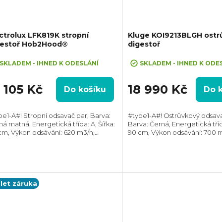
ctrolux LFK819K stropní
Kluge KOI9213BLGH ostr
gestoř Hob2Hood®
digestoř
SKLADEM - IHNED K ODESLÁNÍ
SKLADEM - IHNED K ODE
 105 Kč
18 990 Kč
Do košíku
Do 
pe1-A#! Stropní odsavač par, Barva:
#type1-A#! Ostrůvkový odsava
ná matná, Energetická třída: A, Šířka:
Barva: Černá, Energetická třída
cm, Výkon odsávání: 620 m3/h,
90 cm, Výkon odsávání: 700 m
měr odtahu: 150 mm, Směr odtahu:
Průměr odtahu: 150 mm, Smě
ní, Propojení s varnou deskou
Horní, Možnost recirkulace i 
2Hood,...
 let záruka