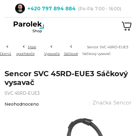
Přejít
+420 797 894 884
na
obsah
NÁ
KOŠ
Hledat
Malé
Sencor SVC 45RD-EUE3
Domů
spotřebiče
Vysavače
Sáčkové
Sáčkový vysavač
Sencor SVC 45RD-EUE3 Sáčkový
vysavač
SVC 45RD-EUE3
Průměrné
Značka:
Sencor
Neohodnoceno
hodnocení
produktu
je
0,0
z