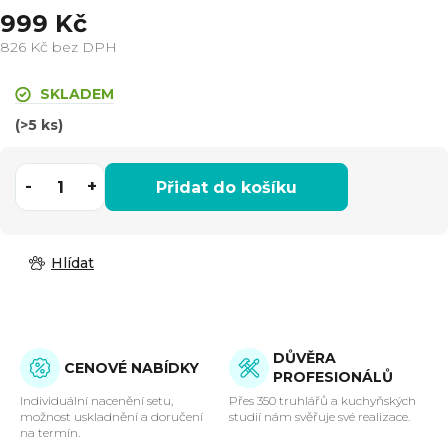
999 Kč
826 Kč bez DPH
Měrná
cena:
SKLADEM
(>5 ks)
Přidat do košíku
Hlídat
DŮVĚRA
CENOVÉ NABÍDKY
PROFESIONÁLŮ
Individuální nacenění setu,
Přes 350 truhlářů a kuchyňských
možnost uskladnění a doručení
studií nám svěřuje své realizace.
na termín.