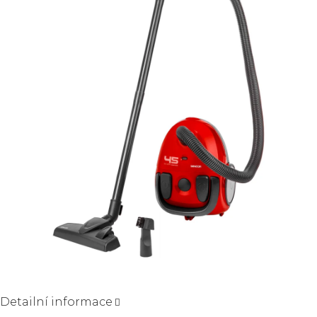
5
hvězdiček.
Detailní informace