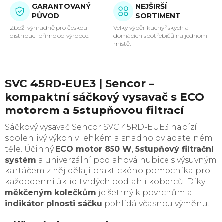
GARANTOVANÝ
NEJŠIRŠÍ
PŮVOD
SORTIMENT
Zboží výhradně pro českou
Velký výběr kuchyňských a
distribuci přímo od výrobce.
domácích spotřebičů na jednom
místě.
SVC 45RD-EUE3 | Sencor –
kompaktní sáčkový vysavač s ECO
motorem a 5stupňovou filtrací
Sáčkový vysavač Sencor SVC 45RD-EUE3 nabízí
spolehlivý výkon v lehkém a snadno ovladatelném
těle. Účinný
ECO motor 850 W
,
5stupňový filtrační
systém
a univerzální podlahová hubice s výsuvným
kartáčem z něj dělají praktického pomocníka pro
každodenní úklid tvrdých podlah i koberců. Díky
měkčeným kolečkům
je šetrný k povrchům a
indikátor plnosti sáčku
pohlídá včasnou výměnu.