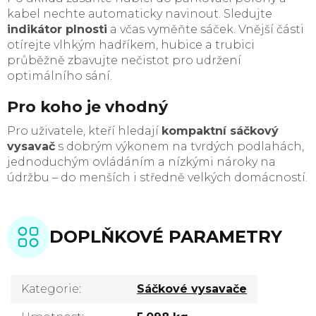
kabel nechte automaticky navinout. Sledujte
indikátor plnosti
a včas vyměňte sáček. Vnější části
otírejte vlhkým hadříkem, hubice a trubici
průběžně zbavujte nečistot pro udržení
optimálního sání.
Pro koho je vhodný
Pro uživatele, kteří hledají
kompaktní sáčkový
vysavač
s dobrým výkonem na tvrdých podlahách,
jednoduchým ovládáním a nízkými nároky na
údržbu – do menších i středně velkých domácností.
DOPLŇKOVÉ PARAMETRY
Kategorie
:
Sáčkové vysavače