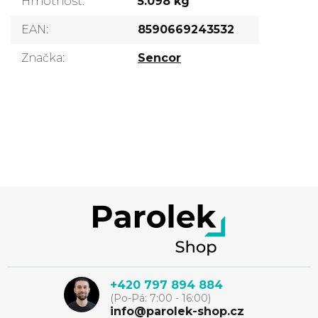
Hmotnost
:
5.098 kg
EAN
:
8590669243532
Značka
:
Sencor
Přidat komentář
Z
á
p
+420 797 894 884
(Po-Pá: 7:00 - 16:00)
info@parolek-shop.cz