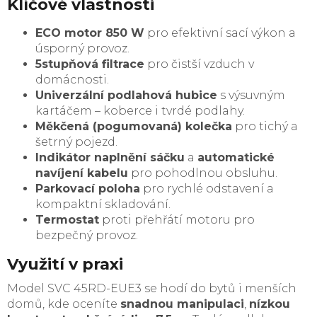
Klíčové vlastnosti
ECO motor 850 W
pro efektivní sací výkon a
úsporný provoz.
5stupňová filtrace
pro čistší vzduch v
domácnosti.
Univerzální podlahová hubice
s výsuvným
kartáčem – koberce i tvrdé podlahy.
Měkčená (pogumovaná) kolečka
pro tichý a
šetrný pojezd.
Indikátor naplnění sáčku
a
automatické
navíjení kabelu
pro pohodlnou obsluhu.
Parkovací poloha
pro rychlé odstavení a
kompaktní skladování.
Termostat
proti přehřátí motoru pro
bezpečný provoz.
Využití v praxi
Model SVC 45RD-EUE3 se hodí do bytů i menších
domů, kde oceníte
snadnou manipulaci
,
nízkou