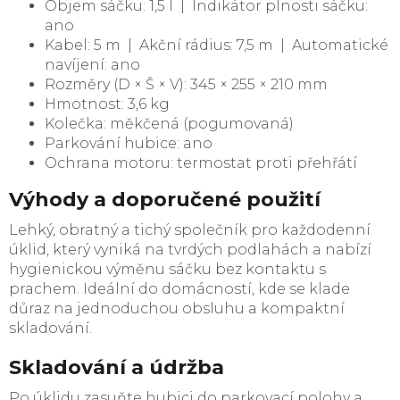
Objem sáčku: 1,5 l | Indikátor plnosti sáčku:
ano
Kabel: 5 m | Akční rádius: 7,5 m | Automatické
navíjení: ano
Rozměry (D × Š × V): 345 × 255 × 210 mm
Hmotnost: 3,6 kg
Kolečka: měkčená (pogumovaná)
Parkování hubice: ano
Ochrana motoru: termostat proti přehřátí
Výhody a doporučené použití
Lehký, obratný a tichý společník pro každodenní
úklid, který vyniká na tvrdých podlahách a nabízí
hygienickou výměnu sáčku bez kontaktu s
prachem. Ideální do domácností, kde se klade
důraz na jednoduchou obsluhu a kompaktní
skladování.
Skladování a údržba
Po úklidu zasuňte hubici do parkovací polohy a