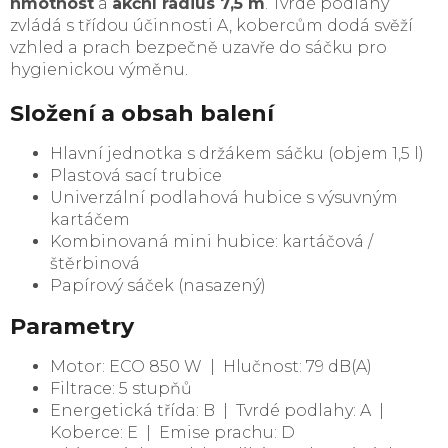
hmotnost
a
akční rádius 7,5 m
. Tvrdé podlahy
zvládá s třídou účinnosti A, kobercům dodá svěží
vzhled a prach bezpečně uzavře do sáčku pro
hygienickou výměnu.
Složení a obsah balení
Hlavní jednotka s držákem sáčku (objem 1,5 l)
Plastová sací trubice
Univerzální podlahová hubice s výsuvným
kartáčem
Kombinovaná mini hubice: kartáčová /
štěrbinová
Papírový sáček (nasazený)
Parametry
Motor: ECO 850 W | Hlučnost: 79 dB(A)
Filtrace: 5 stupňů
Energetická třída: B | Tvrdé podlahy: A |
Koberce: E | Emise prachu: D