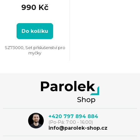
990 Kč
Do košíku
SZ73000, Set příslušenství pro
myčky
Z
á
p
+420 797 894 884
(Po-Pá: 7:00 - 16:00)
a
info@parolek-shop.cz