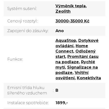
Výměník tepla
,
Systém sušení
:
Zeolith
Cenový rozptyl
:
30000-35000 Kč
Zapojení do zásuvky
:
Ano
AquaStop
,
Dotykové
ovládání
,
Home
Connect
,
Odložený
start
,
Promítání času
Funkce
:
na podlaze
,
Rychlé
mytí
,
Signalizace na
podlaze
,
Vnitřní
osvětlení
,
Konektivita
Emisní třída hluku
:
B
šířeného vzduchem
Instalace spotřebiče
:
1899,-