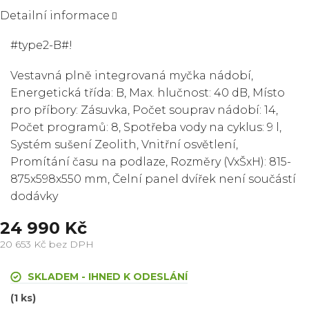
Detailní informace
#type2-B#!
Vestavná plně integrovaná myčka nádobí,
Energetická třída: B, Max. hlučnost: 40 dB, Místo
pro příbory: Zásuvka, Počet souprav nádobí: 14,
Počet programů: 8, Spotřeba vody na cyklus: 9 l,
Systém sušení Zeolith, Vnitřní osvětlení,
Promítání času na podlaze, Rozměry (VxŠxH): 815-
875x598x550 mm, Čelní panel dvířek není součástí
dodávky
24 990 Kč
20 653 Kč bez DPH
Měrná
cena:
SKLADEM - IHNED K ODESLÁNÍ
(1 ks)