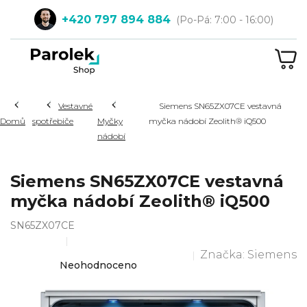
Přejít
+420 797 894 884
na
obsah
NÁ
KOŠ
Hledat
Vestavné
Siemens SN65ZX07CE vestavná
Domů
spotřebiče
Myčky
myčka nádobí Zeolith® iQ500
nádobí
Siemens SN65ZX07CE vestavná
myčka nádobí Zeolith® iQ500
SN65ZX07CE
Značka:
Siemens
Průměrné
Neohodnoceno
hodnocení
produktu
je