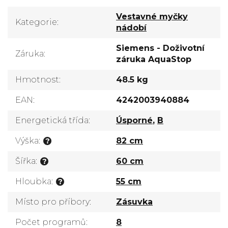
Vestavné myčky
Kategorie
:
nádobí
Siemens - Doživotní
Záruka
:
záruka AquaStop
Hmotnost
:
48.5 kg
EAN
:
4242003940884
Energetická třída
:
Úsporné
,
B
Výška
:
82 cm
?
Šířka
:
60 cm
?
Hloubka
:
55 cm
?
Místo pro příbory
:
Zásuvka
Počet programů
:
8