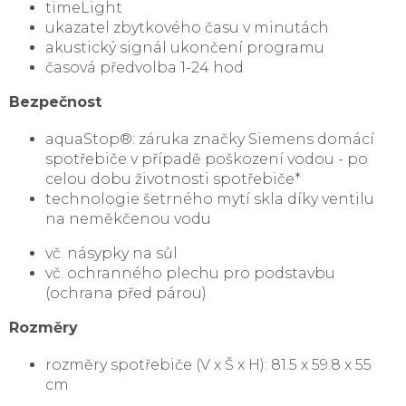
timeLight
ukazatel zbytkového času v minutách
akustický signál ukončení programu
časová předvolba 1-24 hod
Bezpečnost
aquaStop®: záruka značky Siemens domácí
spotřebiče v případě poškození vodou - po
celou dobu životnosti spotřebiče*
technologie šetrného mytí skla díky ventilu
na neměkčenou vodu
vč. násypky na sůl
vč. ochranného plechu pro podstavbu
(ochrana před párou)
Rozměry
rozměry spotřebiče (V x Š x H): 81.5 x 59.8 x 55
cm