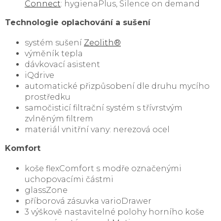
Connect
: hygienaPlus, Silence on demand
Technologie oplachování a sušení
systém sušení
Zeolith®
výměník tepla
dávkovací asistent
iQdrive
automatické přizpůsobení dle druhu mycího
prostředku
samočisticí filtrační systém s třívrstvým
zvlněným filtrem
materiál vnitřní vany: nerezová ocel
Komfort
koše flexComfort s modře označenými
uchopovacími částmi
glassZone
příborová zásuvka varioDrawer
3 výškově nastavitelné polohy horního koše