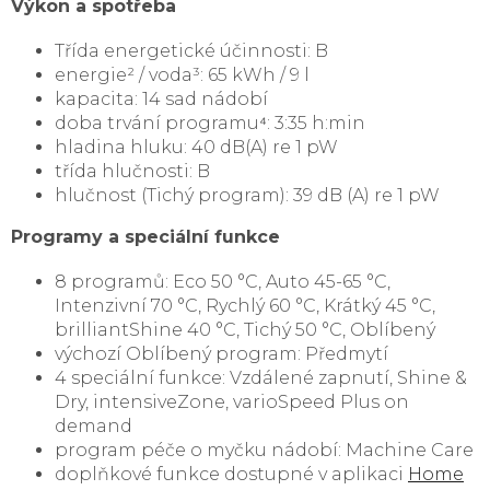
Výkon a spotřeba
Třída energetické účinnosti: B
energie² / voda³: 65 kWh / 9 l
kapacita: 14 sad nádobí
doba trvání programu⁴: 3:35 h:min
hladina hluku: 40 dB(A) re 1 pW
třída hlučnosti: B
hlučnost (Tichý program): 39 dB (A) re 1 pW
Programy a speciální funkce
8 programů: Eco 50 °C, Auto 45-65 °C,
Intenzivní 70 °C, Rychlý 60 °C, Krátký 45 °C,
brilliantShine 40 °C, Tichý 50 °C, Oblíbený
výchozí Oblíbený program: Předmytí
4 speciální funkce: Vzdálené zapnutí, Shine &
Dry, intensiveZone, varioSpeed Plus on
demand
program péče o myčku nádobí: Machine Care
doplňkové funkce dostupné v aplikaci
Home