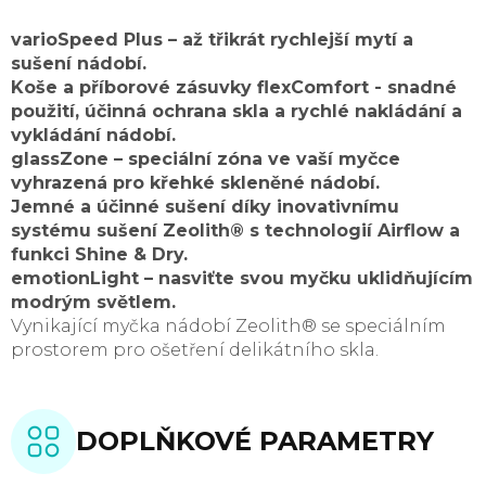
varioSpeed Plus – až třikrát rychlejší mytí a
sušení nádobí.
Koše a příborové zásuvky flexComfort - snadné
použití, účinná ochrana skla a rychlé nakládání a
vykládání nádobí.
glassZone – speciální zóna ve vaší myčce
vyhrazená pro křehké skleněné nádobí.
Jemné a účinné sušení díky inovativnímu
systému sušení Zeolith® s technologií Airflow a
funkci Shine & Dry.
emotionLight – nasviťte svou myčku uklidňujícím
modrým světlem.
Vynikající myčka nádobí Zeolith® se speciálním
prostorem pro ošetření delikátního skla.
DOPLŇKOVÉ PARAMETRY