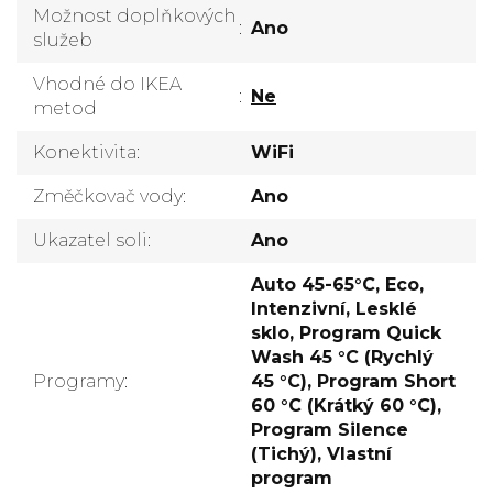
Možnost doplňkových
:
Ano
služeb
Vhodné do IKEA
:
Ne
metod
Konektivita
:
WiFi
Změčkovač vody
:
Ano
Ukazatel soli
:
Ano
Auto 45-65°C, Eco,
Intenzivní, Lesklé
sklo, Program Quick
Wash 45 °C (Rychlý
Programy
:
45 °C), Program Short
60 °C (Krátký 60 °C),
Program Silence
(Tichý), Vlastní
program