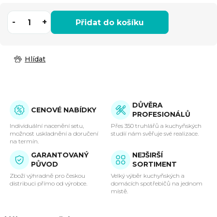
Přidat do košíku
Hlídat
DŮVĚRA
CENOVÉ NABÍDKY
PROFESIONÁLŮ
Individuální nacenění setu,
Přes 350 truhlářů a kuchyňských
možnost uskladnění a doručení
studií nám svěřuje své realizace.
na termín.
GARANTOVANÝ
NEJŠIRŠÍ
PŮVOD
SORTIMENT
Zboží výhradně pro českou
Velký výběr kuchyňských a
distribuci přímo od výrobce.
domácích spotřebičů na jednom
místě.