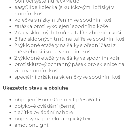
pomocí systému rackMatic
easyGlide kolečka (s kuličkovými ložisky) v
horním koši
kolečka s nízkým třením ve spodním koši
zarážka proti vykolejení spodního koše
2 řady sklopných trnů na talíře v horním koši
8 řad sklopných trnů na talíře ve spodním koši
2 výklopné etažéry na šálky s přední části z
měkkého silikonu v horním koši
2 výklopné etažéry na šálky ve spodním koši
protiskluzový ochranný pásek pro sklenice na
víno v horním koši
speciální držák na skleničky ve spodním koši
Ukazatele stavu a obsluha
připojení Home Connect přes Wi-Fi
dotykové ovládání (černé)
tlačítka ovládání nahoře
popisky na panelu: anglický text
emotionLight