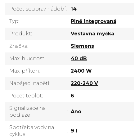
Počet souprav nádobí
:
14
Typ
:
Plně integrovaná
Produkt
:
Vestavná myčka
Značka
:
Siemens
Max. hlučnost
:
40 dB
Max. příkon
:
2400 W
Napájecí napětí
:
220-240 V
Počet teplot
:
6
Signalizace na
:
Ano
podlaze
Spotřeba vody na
:
9 l
cyklus