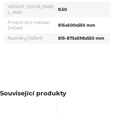
WEIGHT_DOOR_PANE
:
8.50
L_MAX
Prostor pro instalaci
:
815x600x550 mm
(VxŠxH)
Rozměry (VxŠxH)
:
815-875x598x550 mm
Přidat komentář
Související produkty