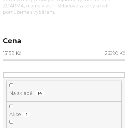
ZDARMA, máme vlastní skladové zásoby a rádi
pomůžeme s výběrem.
Cena
15158
Kč
26990
Kč
Na skladě
14
Akce
1