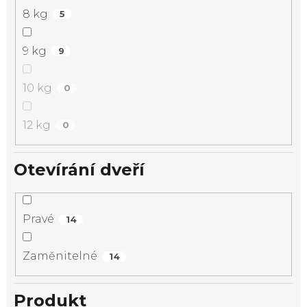
8 kg
5
9 kg
9
10 kg
0
12 kg
0
Otevírání dveří
Pravé
14
Zaměnitelné
14
Produkt