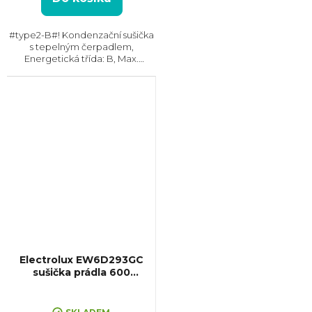
#type2-B#! Kondenzační sušička
s tepelným čerpadlem,
Energetická třída: B, Max.
kapacita: 8 kg, Rozměry
(VxŠxH): 850x596x659 mm,
Český panel, Displej,
Kondenzační nádržka, Možnost
napojení odpadu...
Electrolux EW6D293GC
sušička prádla 600
GentleCare