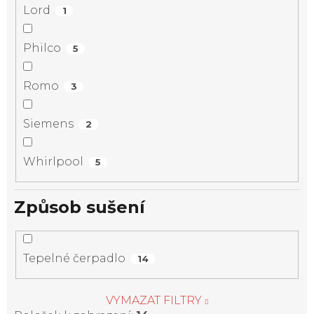
Lord
1
Philco
5
Romo
3
Siemens
2
Whirlpool
5
Způsob sušení
Tepelné čerpadlo
14
VYMAZAT FILTRY