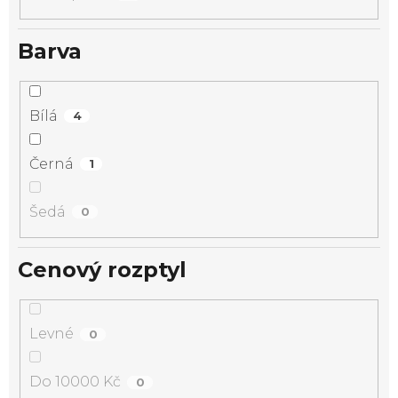
Barva
Bílá
4
Černá
1
Šedá
0
Cenový rozptyl
Levné
0
Do 10000 Kč
0