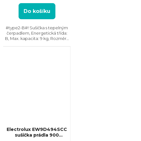
Do košíku
#type2-B#! Sušička s tepelným
čerpadlem, Energetická třída:
B, Max. kapacita: 9 kg, Rozměry
(VxŠxH): 850x596x659
mm, Český panel, Displej,
Kondenzační nádržka, Možnost
napojení odpadu...
Electrolux EW9D494SCC
sušička prádla 900
PerfectCare