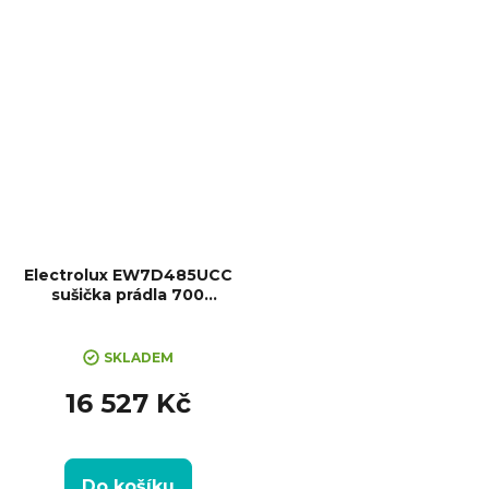
Český panel, Displej,
Kondenzační nádržka,
Možnost...
Electrolux EW7D485UCC
sušička prádla 700
DelicateCare
SKLADEM
16 527 Kč
Do košíku