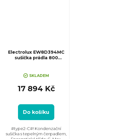
Electrolux EW8D394MC
sušička prádla 800
UltraCare
SKLADEM
17 894 Kč
Do košíku
#type2-C#! Kondenzační
sušička s tepelným čerpadlem,