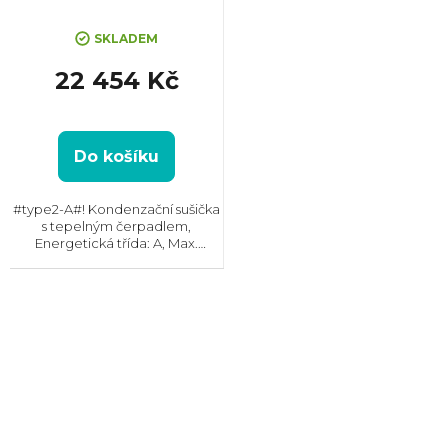
SKLADEM
22 454 Kč
Do košíku
#type2-A#! Kondenzační sušička
s tepelným čerpadlem,
Energetická třída: A, Max.
kapacita: 9 kg, Max. hlučnost: 60
dB, Rozměry (VxŠxH):
850x596x659 mm, Český panel,
Displej, Kondenzační nádržka,...