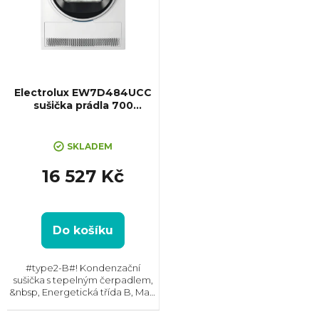
Electrolux EW7D484UCC
sušička prádla 700
DelicateCare
SKLADEM
16 527 Kč
Do košíku
#type2-B#! Kondenzační
sušička s tepelným čerpadlem,
&nbsp, Energetická třída B, Max.
kapacita: 8 kg, Rozměry
(VxŠxH): 850x596x659 mm,