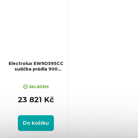
Electrolux EW9D595CC
sušička prádla 900
PerfectCare
SKLADEM
23 821 Kč
Do košíku