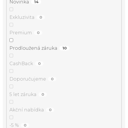
Novinka
14
Exkluzivita
0
Premium
0
Prodloužená záruka
10
CashBack
0
Doporučujeme
0
5 let záruka
0
Akční nabídka
0
-5 %
0