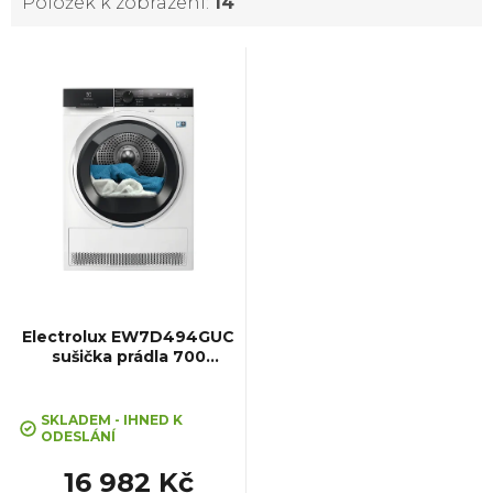
Položek k zobrazení:
14
V
ý
p
i
s
p
Electrolux EW7D494GUC
sušička prádla 700
DelicateCare
r
SKLADEM - IHNED K
o
ODESLÁNÍ
16 982 Kč