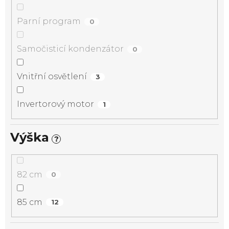
Parní program
0
Samočisticí kondenzátor
0
Vnitřní osvětlení
3
Invertorový motor
1
Výška
?
82 cm
0
85 cm
12