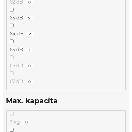
62 dB
0
63 dB
5
64 dB
2
65 dB
1
66 dB
0
67 dB
0
Max. kapacita
7 kg
0