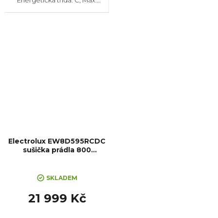
Energetická třída: C, Max.
kapacita: 9 kg, Rozměry
(VxŠxH): 850x596x662 mm,
Český panel, Kondenzační
nádržka, Možnost napojení
odpadu (sada pro...
Electrolux EW8D595RCDC
sušička prádla 800
UltraCare
SKLADEM
21 999 Kč