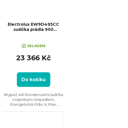
Electrolux EW9D495CC
sušička prádla 900
PerfetCare
SKLADEM
23 366 Kč
Do košíku
#type2-A#! Kondenzační sušička
s tepelným čerpadlem,
Energetická třída: A, Max.
kapacita: 9 kg, Rozměry (VxŠxH):
850x596x659 mm, Český panel,
Displej, Kondenzační nádržka,
Možnost napojení...