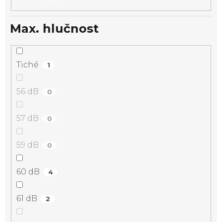
Max. hlučnost
Tiché
1
56 dB
0
57 dB
0
59 dB
0
60 dB
4
61 dB
2