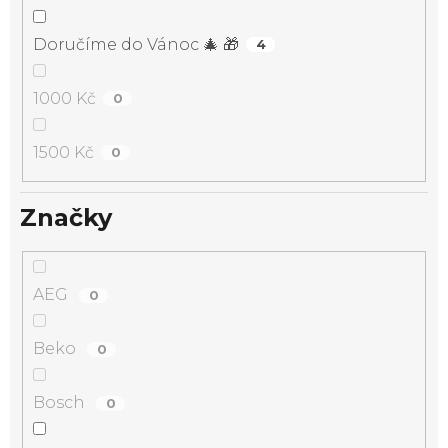
Doručíme do Vánoc 🎄 🎁
4
1000 Kč
0
1500 Kč
0
Značky
AEG
0
Beko
0
Bosch
0