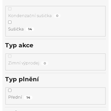
Kondenzační sušička
0
Sušička
14
Typ akce
Zimní výprodej
0
Typ plnění
Přední
14