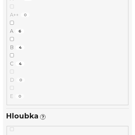
A++
0
A
6
B
4
C
4
D
0
E
0
Hloubka
?