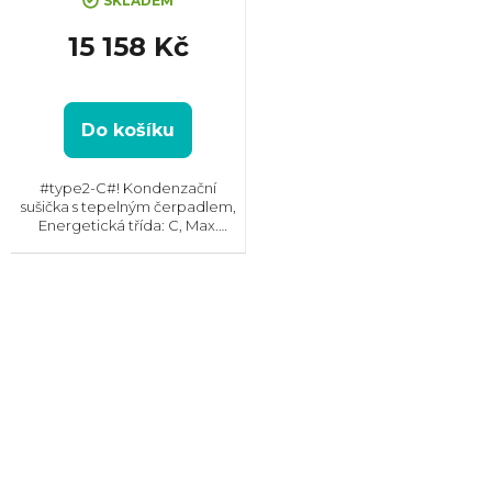
SKLADEM
15 158 Kč
Do košíku
#type2-C#! Kondenzační
sušička s tepelným čerpadlem,
Energetická třída: C, Max.
kapacita: 9 kg, Rozměry
(VxŠxH): 850x596x659 mm,
Český panel, Displej,
Kondenzační nádržka, Možnost
napojení odpadu...