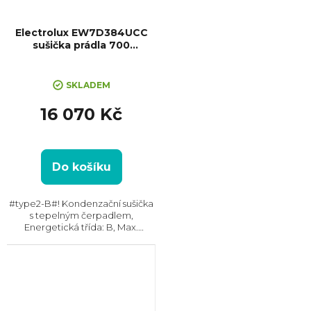
Electrolux EW7D384UCC
sušička prádla 700
DelicateCare
SKLADEM
16 070 Kč
Do košíku
#type2-B#! Kondenzační sušička
s tepelným čerpadlem,
Energetická třída: B, Max.
kapacita: 8 kg, Rozměry
(VxŠxH): 850x596x659 mm,
Český panel, Kondenzační
nádržka, Možnost napojení
odpadu (sada pro...