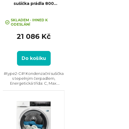
sušička prádla 800
UltraCare
Průměrné
hodnocení
SKLADEM - IHNED K
ODESLÁNÍ
produktu
je
21 086 Kč
5,0
z
5
hvězdiček.
Do košíku
#type2-C#! Kondenzační sušička
s tepelným čerpadlem,
Energetická třída: C, Max.
kapacita: 9 kg, Rozměry (VxŠxH):
850x596x662 mm, Český panel,
Displej, Kondenzační nádržka,
Možnost napojení odpadu...