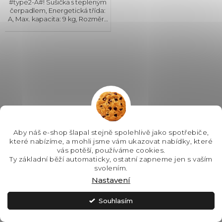
#type2-A#! Sušička s tepleným
čerpadlem, Energetická třída:
A, Max. kapacita: 9 kg, Rozměry
(VxŠxH): 850x596x659 mm,
Český panel, Displej,
Kondenzační nádržka,
Možnost napojení odpadu
(sada...
Aby náš e-shop šlapal stejně spolehlivě jako spotřebiče,
které nabízíme, a mohli jsme vám ukazovat nabídky, které
vás potěší, používáme cookies.
Ty základní běží automaticky, ostatní zapneme jen s vaším
Electrolux EW9D787KC1C
svolením.
sušička prádla 900
Nastavení
PerfectCare
SKLADEM
Souhlasím
26 990 Kč