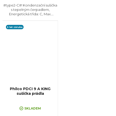
#type2-C#! Kondenzační sušička
s tepelným čerpadlem,
Energetická třída: C, Max.
kapacita: 10 kg, Rozměry
(VxŠxH): 845x595x640 mm,
Český panel, Displej,
5 let záruka
Kondenzační nádržka, Možnost
napojení odpadu
Philco PDCI 9 A KING
sušička prádla
SKLADEM