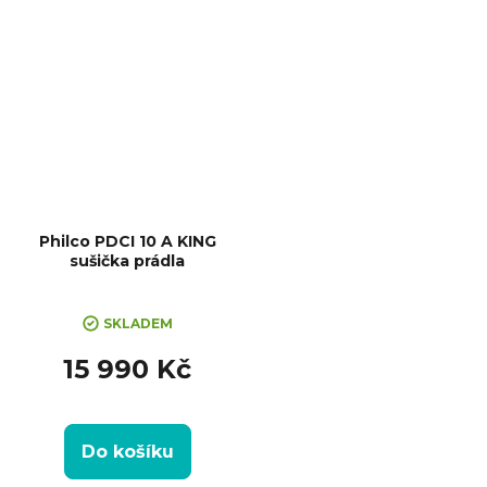
Kondenzační nádržka, Možnost
napojení odpadu
Philco PDCI 10 A KING
sušička prádla
SKLADEM
15 990 Kč
Do košíku