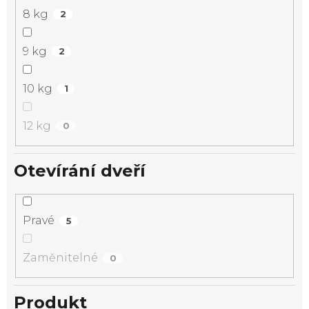
8 kg
2
9 kg
2
10 kg
1
12 kg
0
Otevírání dveří
Pravé
5
Zaměnitelné
0
Produkt