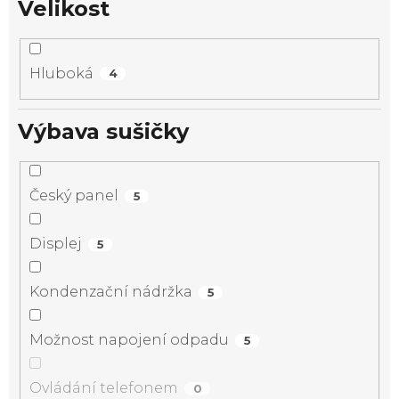
Velikost
Hluboká
4
Výbava sušičky
Český panel
5
Displej
5
Kondenzační nádržka
5
Možnost napojení odpadu
5
Ovládání telefonem
0