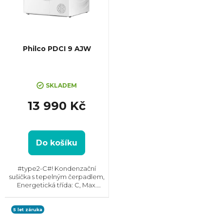
Philco PDCI 9 AJW
SKLADEM
13 990 Kč
Do košíku
#type2-C#! Kondenzační
sušička s tepelným čerpadlem,
Energetická třída: C, Max.
kapacita: 9 kg, Rozměry
(VxŠxH): 845x595x685 mm,
Český panel, Displej,
5 let záruka