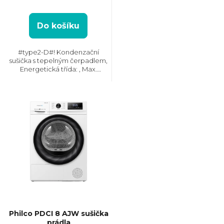
d
u
Do košíku
k
#type2-D#! Kondenzační
sušička s tepelným čerpadlem,
Energetická třída: , Max.
t
kapacita: 8 kg, Rozměry
(VxŠxH): 850x600x580 mm,
Český panel, Displej,
ů
Kondenzační nádržka, Možnost
napojení odpadu
Philco PDCI 8 AJW sušička
prádla