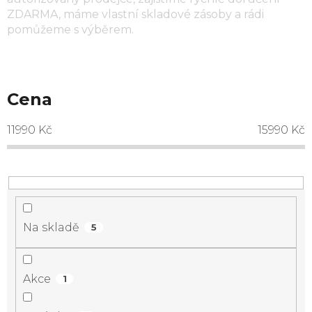
ZDARMA, máme vlastní skladové zásoby a rádi
pomůžeme s výběrem.
Cena
11990
Kč
15990
Kč
Na skladě
5
Akce
1