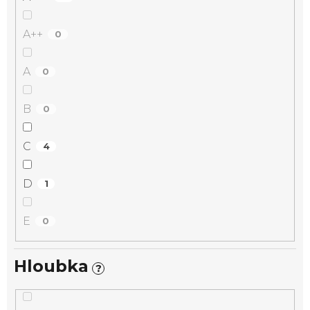
A++
0
A
0
B
0
C
4
D
1
E
0
Hloubka
?