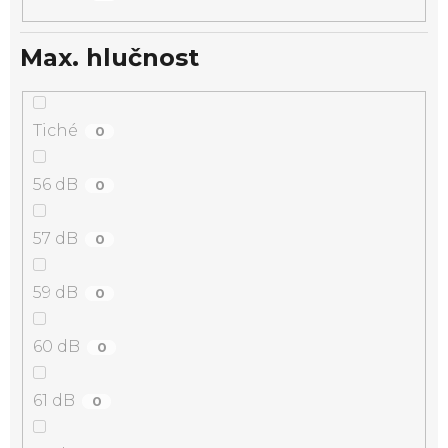
Max. hlučnost
Tiché
0
56 dB
0
57 dB
0
59 dB
0
60 dB
0
61 dB
0