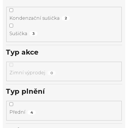
Kondenzační sušička
2
Sušička
3
Typ akce
Zimní výprodej
0
Typ plnění
Přední
4