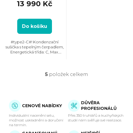
13 990 Kč
Do košíku
#type2-C#! Kondenzační
sušička s tepelným čerpadlem,
Energetická třída: C, Max.
kapacita: 9 kg, Rozměry
(VxŠxH): 845x599x675 mm,
Český panel, Displej,
Kondenzační nádržka, Možnost
5
položek celkem
O
napojení odpadu
v
l
DŮVĚRA
CENOVÉ NABÍDKY
PROFESIONÁLŮ
á
Individuální nacenění setu,
Přes 350 truhlářů a kuchyňských
možnost uskladnění a doručení
studií nám svěřuje své realizace.
d
na termín.