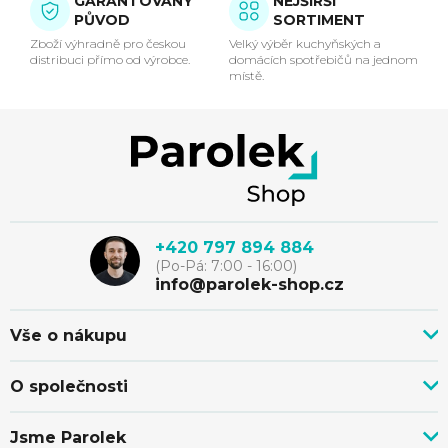
GARANTOVANÝ
NEJŠIRŠÍ
a
PŮVOD
SORTIMENT
c
Zboží výhradně pro českou
Velký výběr kuchyňských a
distribuci přímo od výrobce.
domácích spotřebičů na jednom
místě.
í
p
Z
r
á
v
p
k
+420 797 894 884
(Po-Pá: 7:00 - 16:00)
y
a
info@parolek-shop.cz
v
t
Vše o nákupu
ý
Vše o nákupu
í
O společnosti
p
Doprava, platba a služby
Novinky z blogu
Nákup na splátky
i
Jsme Parolek