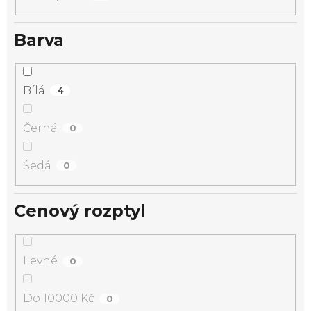
Barva
Bílá
4
Černá
0
Šedá
0
Cenový rozptyl
Levné
0
Do 10000 Kč
0