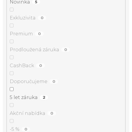
Novinka
5
Exkluzivita
0
Premium
0
Prodloužená záruka
0
CashBack
0
Doporučujeme
0
5 let záruka
2
Akční nabídka
0
-5 %
0