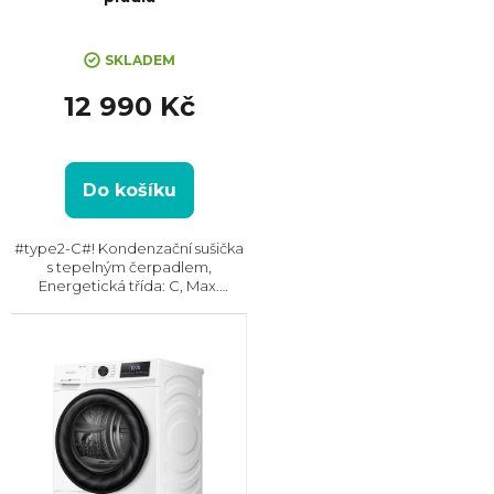
SKLADEM
12 990 Kč
Do košíku
#type2-C#! Kondenzační sušička
s tepelným čerpadlem,
Energetická třída: C, Max.
kapacita: 8 kg, Rozměry
(VxŠxH): 850x600x580 mm,
Český panel, Displej,
Kondenzační nádržka, Možnost
napojení odpadu