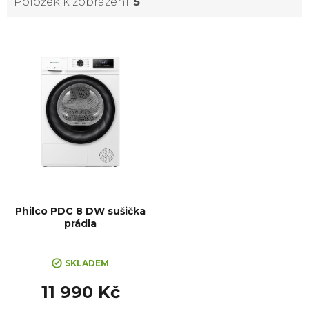
Položek k zobrazení:
5
V
ý
p
i
s
p
Philco PDC 8 DW sušička
prádla
r
SKLADEM
o
11 990 Kč