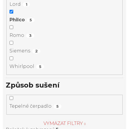
Lord
1
Philco
5
Romo
3
Siemens
2
Whirlpool
5
Způsob sušení
Tepelné čerpadlo
5
VYMAZAT FILTRY