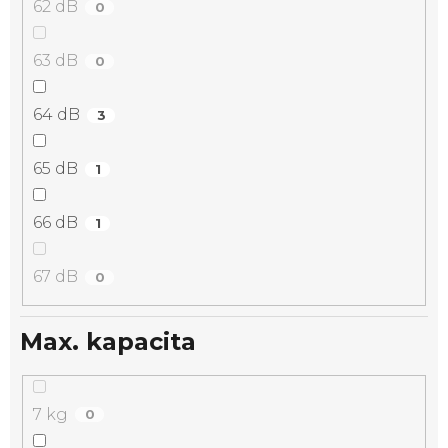
62 dB
0
63 dB
0
64 dB
3
65 dB
1
66 dB
1
67 dB
0
Max. kapacita
7 kg
0