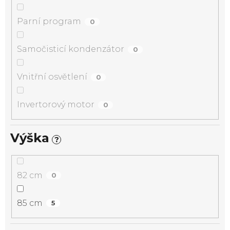
Parní program
0
Samočisticí kondenzátor
0
Vnitřní osvětlení
0
Invertorový motor
0
Výška
?
82 cm
0
85 cm
5