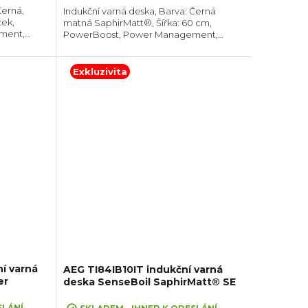
Černá,
Indukční varná deska, Barva: Černá
ček,
matná SaphirMatt®, Šířka: 60 cm,
ment,
PowerBoost, Power Management,
ání každé
Hob2Hood®, Spojení varných
aci (VxŠxH):
zón, Senzor bodu varu SenseBoil,
Možnost zapuštění do roviny,...
Exkluzivita
í varná
AEG TI84IB10IT indukční varná
er
deska SenseBoil SaphirMatt® SE
SLÁNÍ