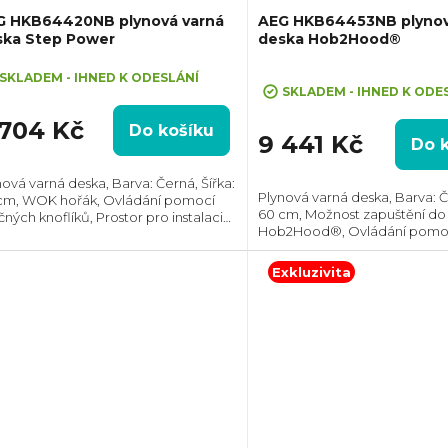
G HKB64420NB plynová varná
AEG HKB64453NB plynov
ska Step Power
deska Hob2Hood®
Průměrné
SKLADEM - IHNED K ODESLÁNÍ
hodnocení
SKLADEM - IHNED K ODE
produktu
 704 Kč
Do košíku
je
9 441 Kč
Do 
5,0
z
nová varná deska, Barva: Černá, Šířka:
Plynová varná deska, Barva: Če
cm, WOK hořák, Ovládání pomocí
5
60 cm, Možnost zapuštění do 
ných knoflíků, Prostor pro instalaci
hvězdiček.
Hob2Hood®, Ovládání pomocí
ŠxH): 40x560x480 mm
s regulací, Prostor pro instalac
40x560x480 mm
Exkluzivita