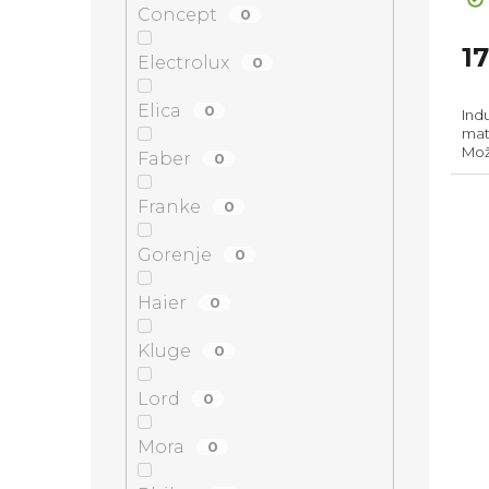
Concept
0
1
Electrolux
0
Elica
0
Ind
mat
Mož
Faber
0
Pow
Hob
Franke
0
Sen
Gorenje
0
Haier
0
Kluge
0
Lord
0
Mora
0