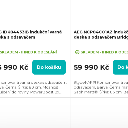
 IDK84453IB indukční varná
AEG NCP84C01AZ indukč
ska s odsavačem
deska s odsavačem Brid
SaphirMatt®
ůměrné
Průměrné
dnocení
hodnocení
SKLADEM - IHNED K ODESLÁNÍ
SKLADEM - IHNED K ODE
oduktu
produktu
je
6 990 Kč
59 990 Kč
Do košíku
Do 
5,0
z
binovaná varná deska s odsavačem,
#type1-AP#! Kombinovaná var
5
va: Černá, Šířka: 80 cm, Možnost
odsavačem, Barva: Černá ma
zdiček.
hvězdiček.
uštění do roviny, PowerBoost, 2x
SaphirMatt®, Šířka: 83 cm, B
jení varných zón, Ovládání pomocí
rámečku, PowerBoost, Powe
uvného slideru každé zóny zvlášť,
management, 2x spojení varn
tor pro...
Ovládání pomocí posuvného.