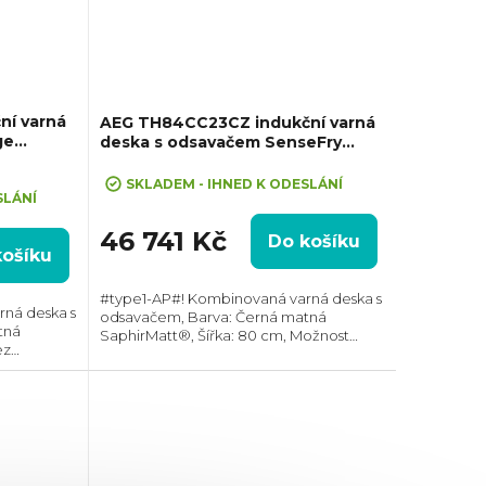
ní varná
AEG TH84CC23CZ indukční varná
ge
deska s odsavačem SenseFry
SaphirMatt®
SKLADEM - IHNED K ODESLÁNÍ
SLÁNÍ
46 741 Kč
Do košíku
košíku
#type1-AP#! Kombinovaná varná deska s
ná deska s
odsavačem, Barva: Černá matná
tná
SaphirMatt®, Šířka: 80 cm, Možnost
ez
zapuštění do roviny, PowerBoost, Power
r
management, Hob2Hood®, 2x spojení
ých zón,
varných zón,...
..