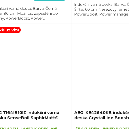
Indukční varná deska, Barva: 
ukční varná deska, Barva: Černá,
Šířka: 60 cm, Nerezový ráme
ka: 80 cm, Možnost zapuštění do
PowerBoost, Power manage
zdiček.
iny, PowerBoost, Power
Hob2Hood®, Dotykové ovlád
agement, Hob2Hood®, 2x spojení
zóny zvlášť, Prostor pro instal
ných zón, Senzory varu a smažení
46x560x480 mm,...
xkluzivita
e Boil&Fry,...
 TI64IB10IZ indukční varná
AEG IKE42640KB indukčn
ska SenseBoil SaphirMatt®
deska CrystalLine Boost
SKLADEM - IHNED K ODESLÁNÍ
SKLADEM - IHNED K ODE