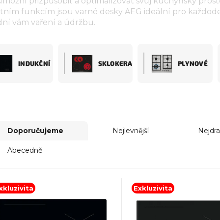
možní přizpůsobit a optimalizovat svůj kuchyňský prost
tním funkcím jsou varné desky AEG ideální pro každode
ní vám vaření a údržbu.
INDUKČNÍ
SKLOKERAMICKÉ
PLYNOVÉ
Doporučujeme
Nejlevnější
Nejdra
Abecedně
xkluzivita
Exkluzivita