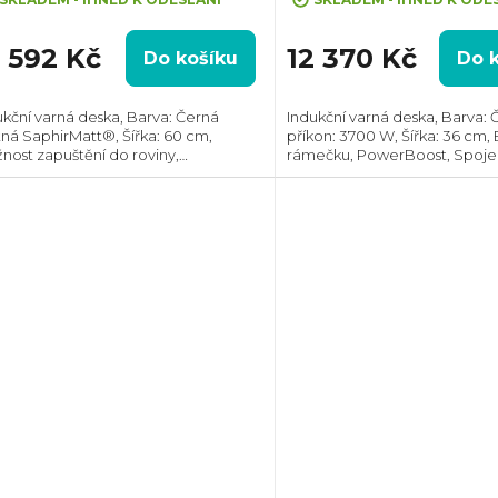
7 592 Kč
12 370 Kč
Do košíku
Do 
ukční varná deska, Barva: Černá
Indukční varná deska, Barva: 
ná SaphirMatt®, Šířka: 60 cm,
příkon: 3700 W, Šířka: 36 cm,
nost zapuštění do roviny,
rámečku, PowerBoost, Spoje
erBoost, Power management,
zón, Ovládání pomocí posuv
2Hood®, Spojení varných zón,
slideru každé zóny zvlášť, Pro
zor bodu varu SenseBoil, Ovládání...
instalaci...