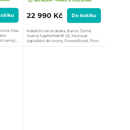
SKLADEM - IHNED K ODESLÁNÍ
22 990 Kč
košíku
Do košíku
Černá, Max.
Indukční varná deska, Barva: Černá
 Bez
matná SaphirMatt® SE, Možnost
ní varných
zapuštění do roviny, PowerBoost, Power
ného
management, Hob2Hood®, Ovládání
stor pro
pomocí posuvného slideru každé zóny
zvlášť, Prostor...