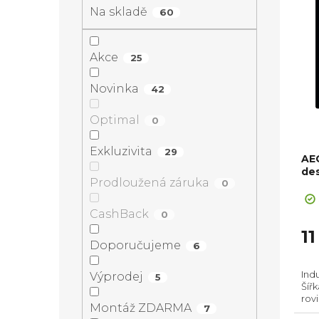
n
ý
Na skladě
a
60
í
p
n
Akce
25
p
i
n
Novinka
42
r
s
í
Optimal
0
o
p
Exkluzivita
p
29
AE
d
r
de
Prodloužená záruka
0
a
u
o
CashBack
0
n
11
k
d
Doporučujeme
6
e
t
u
Ind
Výprodej
5
Šíř
l
rov
ů
k
Montáž ZDARMA
7
man