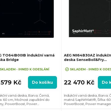
G TO64IB00IB indukční varná
AEG NII64B30AZ indukčn
ska Bridge
deska SenseBoil&Fry
SaphirMatt®
SKLADEM - IHNED K ODESLÁNÍ
SKLADEM - IHNED K ODE
 579 Kč
22 470 Kč
Do košíku
Do 
ukční varná deska, Barva: Černá,
Indukční varná deska, Barva: 
ka: 60 cm, Možnost zapuštění do
matná SaphirMatt®, Šířka: 60
iny, PowerBoost, Power
PowerBoost, Power manage
agement, Hob2Hood®, Spojení
Hob2Hood®, Spojení varných