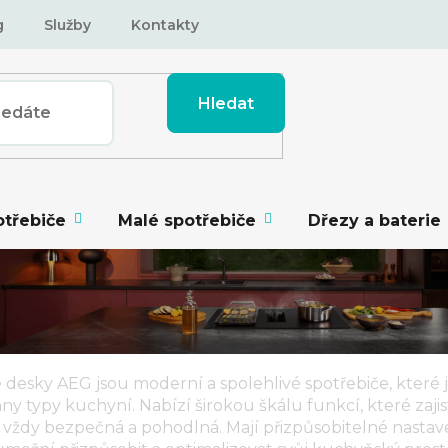
g
Služby
Kontakty
Hledat
otřebiče
Malé spotřebiče
Dřezy a baterie
é desky AEG
jsou moderní a spolehlivé spotřebiče, které 
ny typy kuchyní. Nabízí širokou škálu funkcí, které zajis
vždy bezpečná a pohodlná. Mají přizpůsobitelné nastave