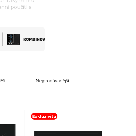
or. Díky těmto
nní použití a
KOMBINOVANÉ
žší
Nejprodávanější
Exkluzivita