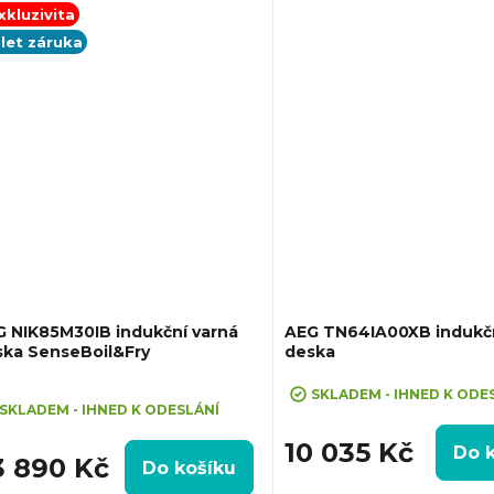
ných zón, Ovládání pomocí
Senzory varu a smažení Sense
xkluzivita
uvného slideru každé zóny zvlášť,...
Ovládání pomocí...
 let záruka
 NIK85M30IB indukční varná
AEG TN64IA00XB indukčn
ska SenseBoil&Fry
deska
ůměrné
SKLADEM - IHNED K ODE
dnocení
SKLADEM - IHNED K ODESLÁNÍ
oduktu
10 035 Kč
Do 
3 890 Kč
Do košíku