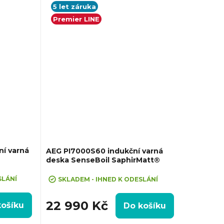
 Boil&Fry,
Ovládání pomocí posuvného slideru
5 let záruka
každé zóny zvlášť, Prostor pro...
Premier LINE
í varná
AEG PI7000S60 indukční varná
deska SenseBoil SaphirMatt®
SLÁNÍ
SKLADEM - IHNED K ODESLÁNÍ
22 990 Kč
košíku
Do košíku