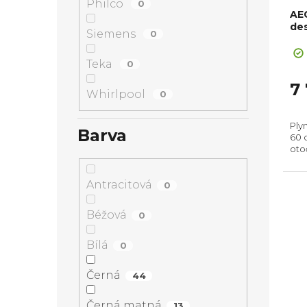
Philco
0
AE
de
Siemens
0
Teka
0
7
Whirlpool
0
Ply
Barva
60 
otoč
(Vx
Antracitová
0
Béžová
0
Bílá
0
Černá
44
Černá matná
13