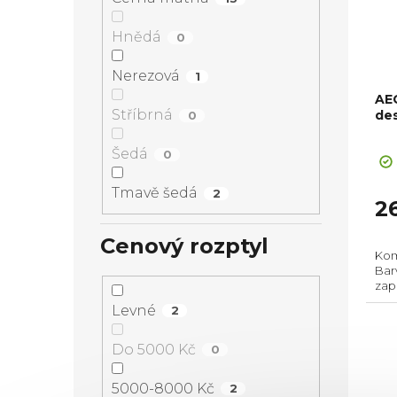
Hnědá
0
Nerezová
1
AEG
Stříbrná
de
0
Pr
Šedá
0
ho
pr
Tmavě šedá
2
je
2
5,0
z
Cenový rozptyl
Kom
5
Bar
hvě
zap
spo
Levné
2
pos
Pros
Do 5000 Kč
0
5000-8000 Kč
2