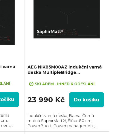
í varná
AEG NIK85M00AZ indukční varná
deska MultipleBridge
SaphirMatt®
SLÁNÍ
SKLADEM - IHNED K ODESLÁNÍ
23 990 Kč
košíku
Do košíku
Černá
Indukční varná deska, Barva: Černá
 cm,
matná SaphirMatt®, Šířka: 80 cm,
ment,
PowerBoost, Power management,
 zón,
Hob2Hood®, 2x spojení varných zón,