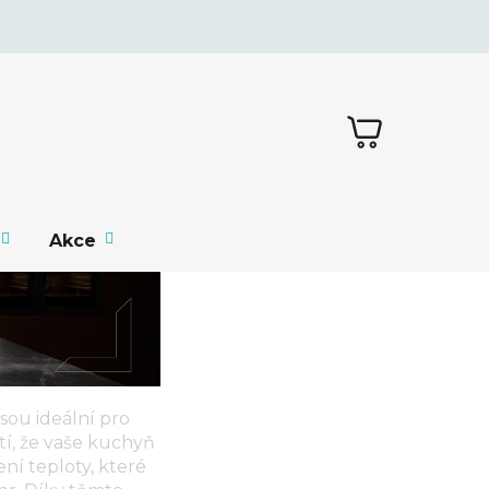
NÁKUPNÍ
KOŠÍK
Akce
jsou ideální pro
tí, že vaše kuchyň
ní teploty, které