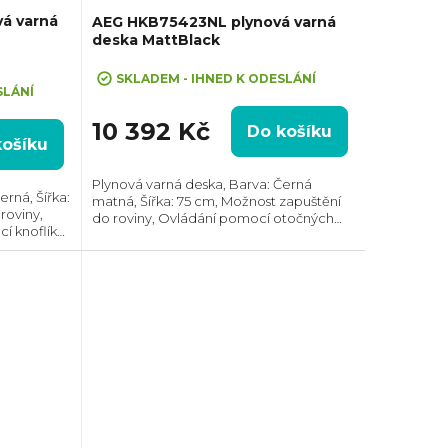
á varná
AEG HKB75423NL plynová varná
deska MattBlack
SKLADEM - IHNED K ODESLÁNÍ
SLÁNÍ
10 392 Kč
Do košíku
košíku
Plynová varná deska, Barva: Černá
rná, Šířka:
matná, Šířka: 75 cm, Možnost zapuštění
roviny,
do roviny, Ovládání pomocí otočných
 knoflíků
knoflíků s regulací, Prostor pro instalaci
i (VxŠxH):
(VxŠxH): 40x560x480 mm