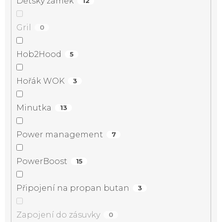
Dětský zámek
12
Gril
0
Hob2Hood
5
Hořák WOK
3
Minutka
13
Power management
7
PowerBoost
15
Připojení na propan butan
3
Zapojení do zásuvky
0