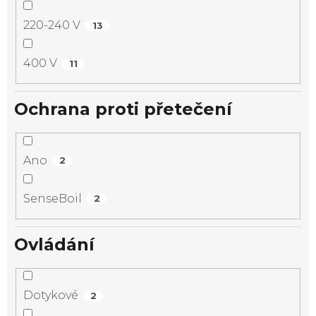
220-240 V
13
400 V
11
Ochrana proti přetečení
Ano
2
SenseBoil
2
Ovládání
Dotykové
2