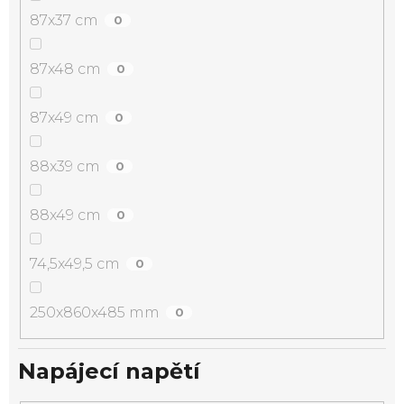
87x37 cm
0
87x48 cm
0
87x49 cm
0
88x39 cm
0
88x49 cm
0
74,5x49,5 cm
0
250x860x485 mm
0
Napájecí napětí