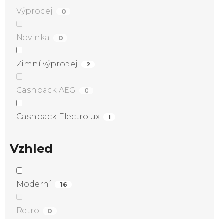
Výprodej
0
Novinka
0
Zimní výprodej
2
Cashback AEG
0
Cashback Electrolux
1
Vzhled
Moderní
16
Retro
0