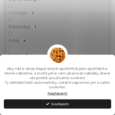
Concept
0
Electrolux
1
Elica
4
Faber
0
Franke
4
Aby náš e-shop šlapal stejně spolehlivě jako spotřebiče,
které nabízíme, a mohli jsme vám ukazovat nabídky, které
vás potěší, používáme cookies.
Gorenje
0
Ty základní běží automaticky, ostatní zapneme jen s vaším
svolením.
Nastavení
Haier
0
Souhlasím
Kluge
0