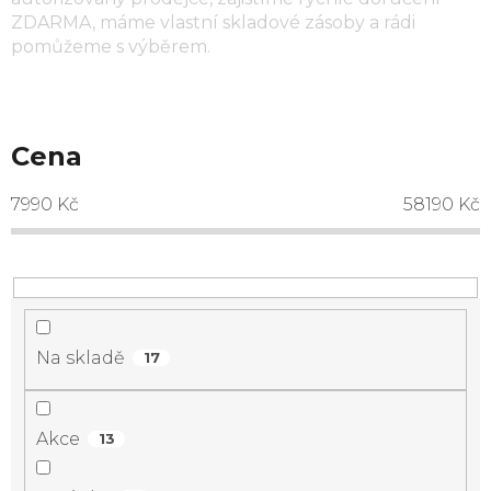
ZDARMA, máme vlastní skladové zásoby a rádi
pomůžeme s výběrem.
Cena
7990
Kč
58190
Kč
Na skladě
17
Akce
13