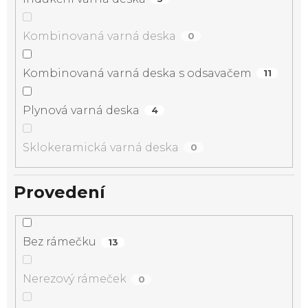
Kombinovaná varná deska
0
Kombinovaná varná deska s odsavačem
11
Plynová varná deska
4
Sklokeramická varná deska
0
Provedení
Bez rámečku
13
Nerezový rámeček
0