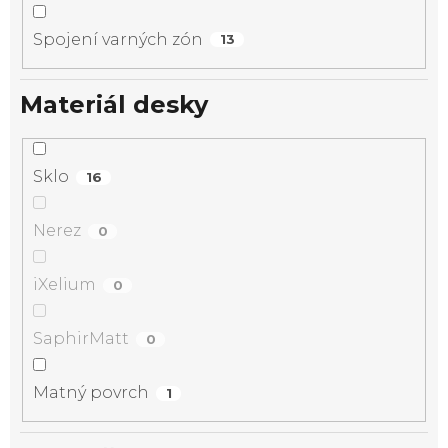
Spojení varných zón
13
Materiál desky
Sklo
16
Nerez
0
iXelium
0
SaphirMatt
0
Matný povrch
1