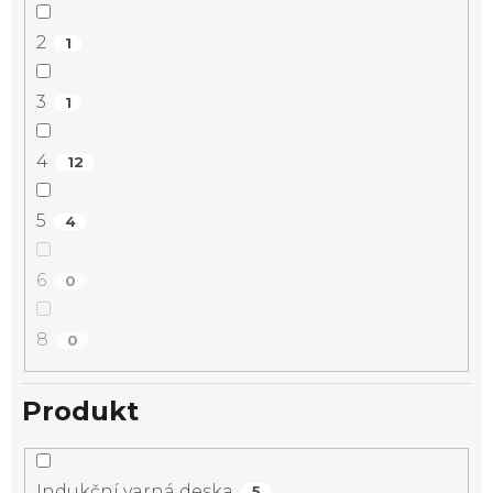
2
1
3
1
4
12
5
4
6
0
8
0
Produkt
Indukční varná deska
5