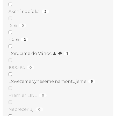
Akční nabídka
2
-5 %
0
-10 %
2
Doručíme do Vánoc 🎄 🎁
1
1000 Kč
0
Dovezeme vyneseme namontujeme
5
Premier LINE
0
Nepřeceňuj
0