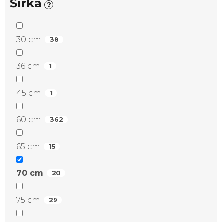
Šířka
?
30 cm
38
36 cm
1
45 cm
1
60 cm
362
65 cm
15
70 cm
20
75 cm
29