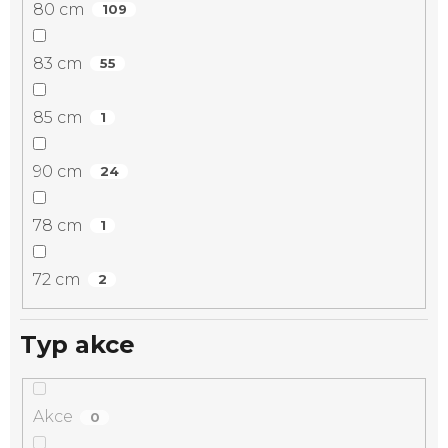
80 cm
109
83 cm
55
85 cm
1
90 cm
24
78 cm
1
72 cm
2
Typ akce
Akce
0