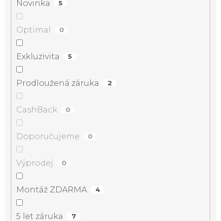
Novinka
5
Optimal
0
Exkluzivita
5
Prodloužená záruka
2
CashBack
0
Doporučujeme
0
Výprodej
0
Montáž ZDARMA
4
5 let záruka
7