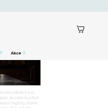
NÁKUPNÍ
KOŠÍK
Akce
ré jsou ideální pro
jistí, že vaše kuchyň
vení teploty, které