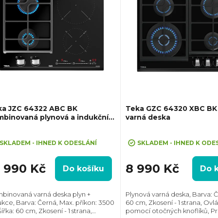
ka JZC 64322 ABC BK
Teka GZC 64320 XBC BK
binovaná plynová a indukční
varná deska
rná deska
ůměrné
Průměrné
dnocení
hodnocení
SKLADEM - IHNED K ODESLÁNÍ
SKLADEM - IHNED K ODE
oduktu
produktu
je
2 990 Kč
8 990 Kč
Do košíku
Do 
5,0
z
binovaná varná deska plyn +
Plynová varná deska, Barva: Če
5
ukce, Barva: Černá, Max. příkon: 3500
60 cm, Zkosení - 1 strana, Ovl
zdiček.
hvězdiček.
ířka: 60 cm, Zkosení - 1 strana,
pomocí otočných knoflíků, Pr