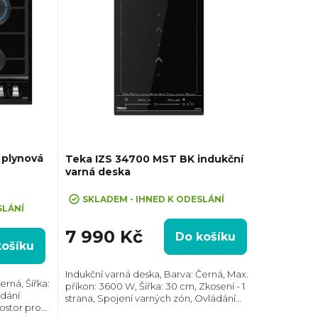
 plynová
Teka IZS 34700 MST BK indukční
varná deska
SKLADEM - IHNED K ODESLÁNÍ
SLÁNÍ
7 990 Kč
Do košíku
košíku
Indukční varná deska, Barva: Černá, Max.
rná, Šířka:
příkon: 3600 W, Šířka: 30 cm, Zkosení - 1
ádání
strana, Spojení varných zón, Ovládání
ostor pro
pomocí posuvného slideru každé zóny