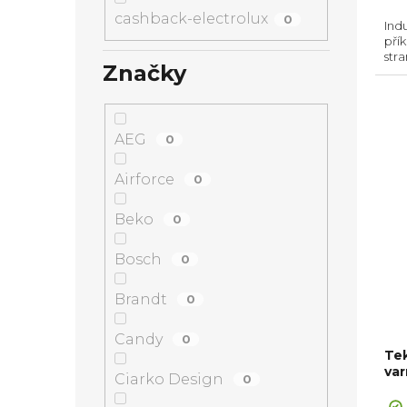
cashback-electrolux
0
Ind
přík
stran
Značky
pom
zvlá
AEG
0
Airforce
0
Beko
0
Bosch
0
Brandt
0
Candy
0
Te
va
Ciarko Design
0