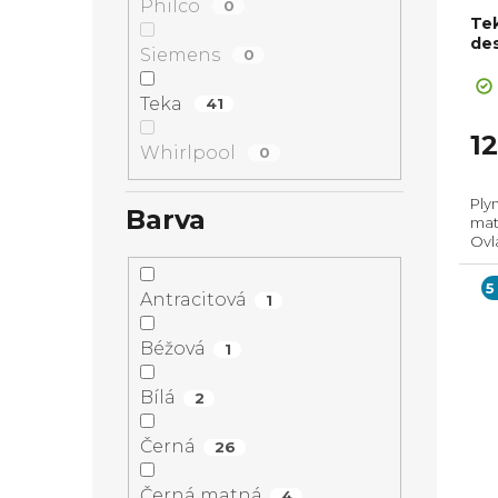
Philco
0
Tek
de
Siemens
0
Teka
41
1
Whirlpool
0
Ply
Barva
mat
Ovl
Pros
(Vx
5
Antracitová
1
Béžová
1
Bílá
2
Černá
26
Černá matná
4