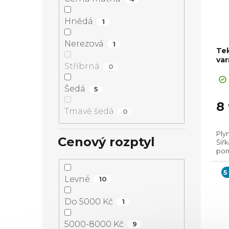
Hnědá
1
Nerezová
1
Te
va
Stříbrná
0
Šedá
5
8
Tmavě šedá
0
Ply
Cenový rozptyl
Šířk
pom
ins
5
Levné
10
Do 5000 Kč
1
5000-8000 Kč
9