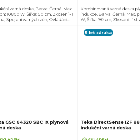
ukční varná deska, Barva: Černá, Max.
Kombinovaná varná deska ply
on: 10800 W, Šířka: 90 cm, Zkosení - 1
indukce, Barva: Černá, Max. p
a, Spojení varných zón, Ovládání
W, Šířka: 90 cm, Zkosení - 1 str
ocí posuvného slideru každé zóny
Ovládání pomocí otočných kn
šť, Prostor pro instalaci...
posuvného slideru, Prostor pro 
5 let záruka
ka GSC 64320 SBC IX plynová
Teka DirectSense IZF 8
rná deska
indukční varná deska
SKLADEM
SKLADEM