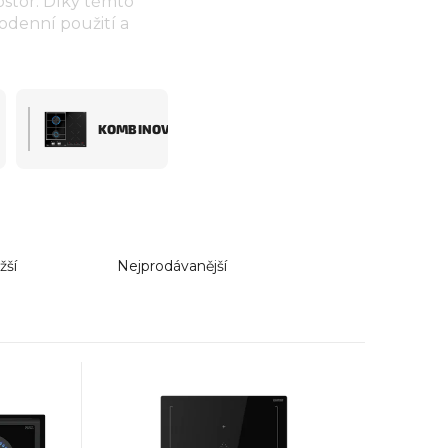
ostor. Díky těmto
odenní použití a
KOMBINOVANÉ
žší
Nejprodávanější