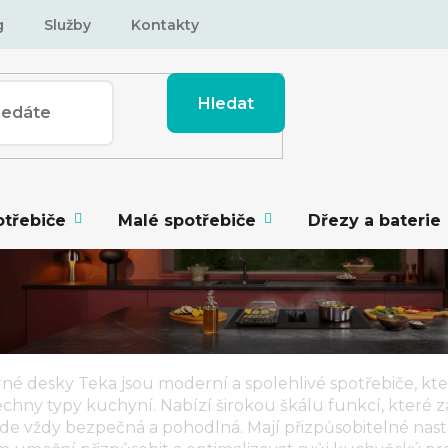
g
Služby
Kontakty
Hledat
otřebiče
Malé spotřebiče
Dřezy a baterie
rné desky Teka
jsou moderní a spolehlivé spotřebiče, kte
chny typy kuchyní. Nabízí širokou škálu funkcí, které za
de vždy bezpečná a pohodlná. Mají přizpůsobitelné nasta