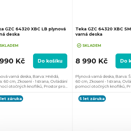
ka GZC 64320 XBC LB plynová
Teka GZC 64320 XBC SM
rná deska
varná deska
SKLADEM
SKLADEM
 990 Kč
8 990 Kč
Do košíku
Do 
nová varná deska, Barva: Hnědá,
Plynová varná deska, Barva: Š
a: 60 cm, Zkosení - 1 strana, Ovládání
60 cm, Zkosení - 1 strana, Ovl
ocí otočných knoflíků, Prostor pro
pomocí otočných knoflíků, Pr
talaci (VxŠxH): 60x570x480 mm
instalaci (VxŠxH): 60x570x4
 let záruka
5 let záruka