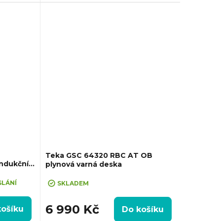
80 mm
zvlášť, Prostor pro instalaci...
Teka GSC 64320 RBC AT OB
ndukční
plynová varná deska
SLÁNÍ
SKLADEM
6 990 Kč
košíku
Do košíku