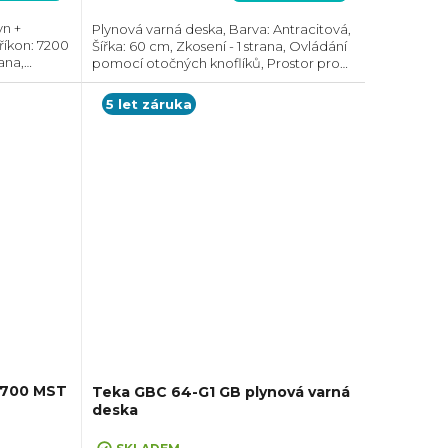
n +
Plynová varná deska, Barva: Antracitová,
říkon: 7200
Šířka: 60 cm, Zkosení - 1 strana, Ovládání
ana,
pomocí otočných knoflíků, Prostor pro
oflíků a
instalaci (VxŠxH): 50x553x473 mm
instalaci...
5 let záruka
8700 MST
Teka GBC 64-G1 GB plynová varná
deska