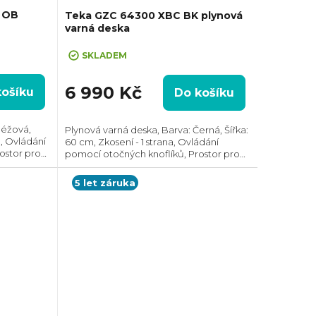
 OB
Teka GZC 64300 XBC BK plynová
varná deska
SKLADEM
6 990 Kč
košíku
Do košíku
Béžová,
Plynová varná deska, Barva: Černá, Šířka:
a, Ovládání
60 cm, Zkosení - 1 strana, Ovládání
ostor pro
pomocí otočných knoflíků, Prostor pro
3 mm
instalaci (VxŠxH): 60x570x480 mm
5 let záruka