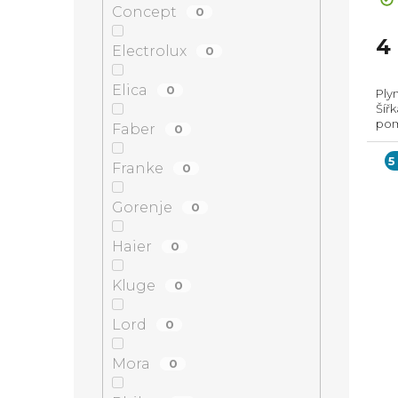
Concept
0
4
Electrolux
0
Elica
0
Ply
Šířk
pom
Faber
0
ins
5
Franke
0
Gorenje
0
Haier
0
Kluge
0
Lord
0
Mora
0