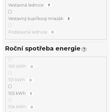
Vestavná lednice
7
Vestavný šuplíkový mrazák
3
Podstavná lednice
0
Roční spotřeba energie
?
100 kWh
0
101 kWh
0
102 kWh
1
104 kWh
0