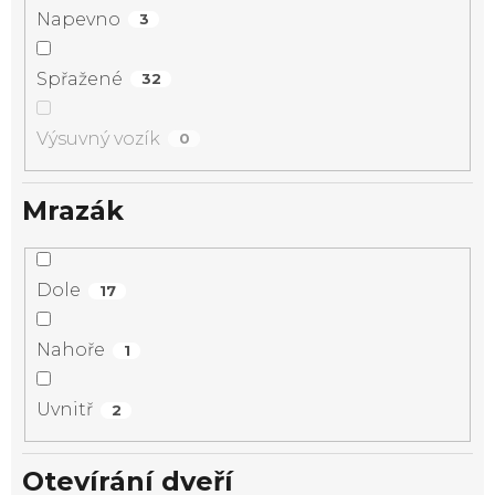
Napevno
3
Spřažené
32
Výsuvný vozík
0
Mrazák
Dole
17
Nahoře
1
Uvnitř
2
Otevírání dveří