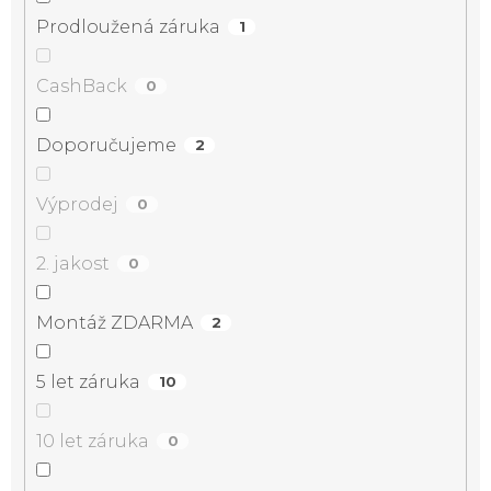
Prodloužená záruka
1
CashBack
0
Doporučujeme
2
Výprodej
0
2. jakost
0
Montáž ZDARMA
2
5 let záruka
10
10 let záruka
0