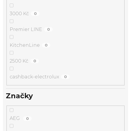
3000 Kč
0
Premier LINE
0
KitchenLine
0
2500 Kč
0
cashback-electrolux
0
Značky
AEG
0