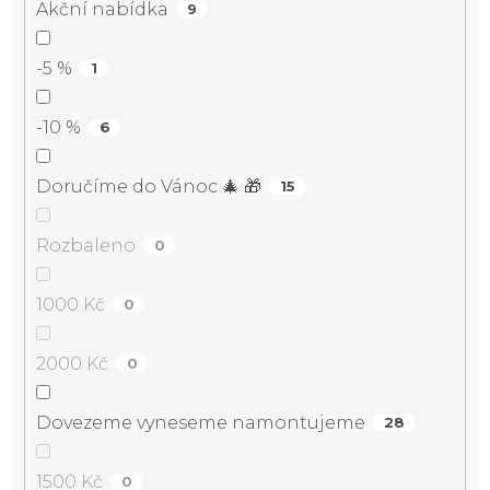
Akční nabídka
9
-5 %
1
-10 %
6
Doručíme do Vánoc 🎄 🎁
15
Rozbaleno
0
1000 Kč
0
2000 Kč
0
Dovezeme vyneseme namontujeme
28
1500 Kč
0