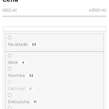
9692
Kč
43990
Kč
Na skladě
23
Akce
4
Novinka
32
Optimal
0
Exkluzivita
11