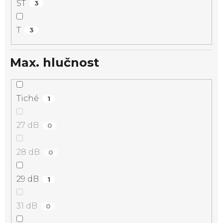
ST
3
T
3
Max. hlučnost
Tiché
1
27 dB
0
28 dB
0
29 dB
1
31 dB
0