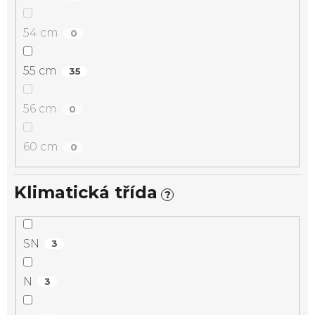
54 cm
0
55 cm
35
56 cm
0
60 cm
0
Klimatická třída
?
SN
3
N
3