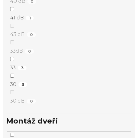
40 dB
0
41 dB
1
43 dB
0
33dB
0
33
3
30
3
30 dB
0
Montáž dveří