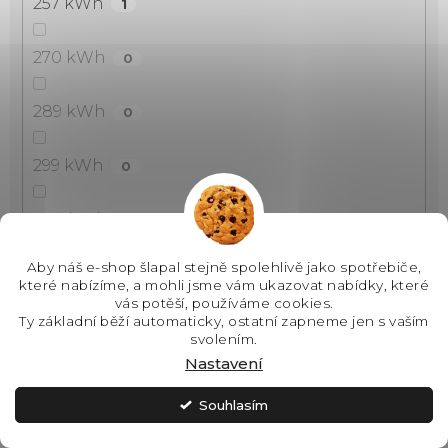
257 kWh
1
270 kWh
0
289 kWh
0
299 kWh
0
304 kWh
0
Aby náš e-shop šlapal stejně spolehlivě jako spotřebiče,
320 kWh
0
které nabízíme, a mohli jsme vám ukazovat nabídky, které
vás potěší, používáme cookies.
Ty základní běží automaticky, ostatní zapneme jen s vaším
339 kWh
0
svolením.
Nastavení
60 kWh
0
Souhlasím
65 kWh
0