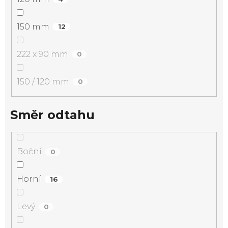
150 mm
12
222 x 90 mm
0
150 / 120 mm
0
Směr odtahu
Boční
0
Horní
16
Levý
0