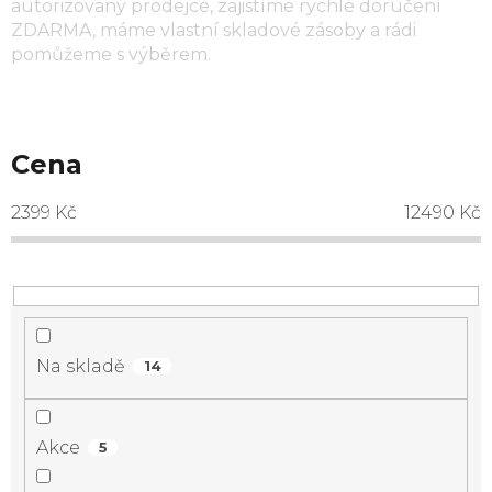
autorizovaný prodejce, zajistíme rychlé doručení
ZDARMA, máme vlastní skladové zásoby a rádi
pomůžeme s výběrem.
Cena
2399
Kč
12490
Kč
Na skladě
14
Akce
5