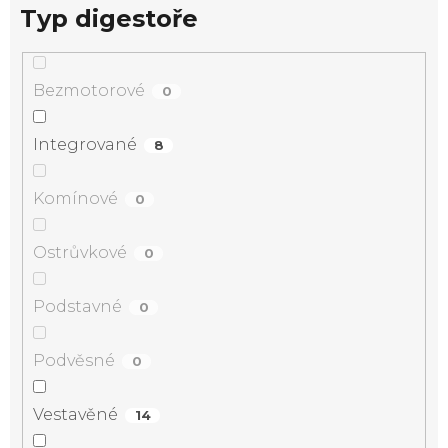
Typ digestoře
Bezmotorové
0
Integrované
8
Komínové
0
Ostrůvkové
0
Podstavné
0
Podvěsné
0
Vestavěné
14