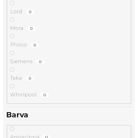
Lord
0
Mora
0
Philco
0
Siemens
0
Teka
0
Whirlpool
0
Barva
Antracitová
0