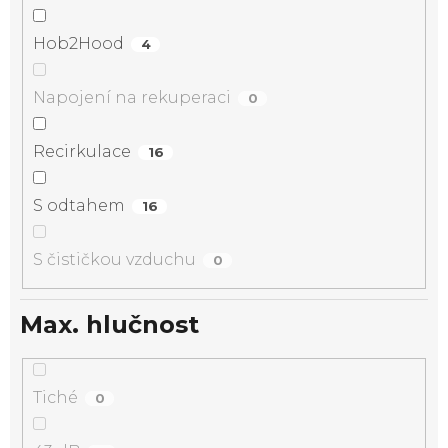
Hob2Hood
4
Napojení na rekuperaci
0
Recirkulace
16
S odtahem
16
S čističkou vzduchu
0
Max. hlučnost
Tiché
0