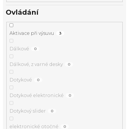
Ovládání
Aktivace při výsuvu
3
Dálkové
0
Dálkové, z varné desky
0
Dotykové
0
Dotykové elektronické
0
Dotykový slider
0
elektronické otočné
0