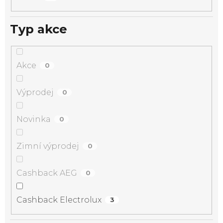
Typ akce
Akce
0
Výprodej
0
Novinka
0
Zimní výprodej
0
Cashback AEG
0
Cashback Electrolux
3