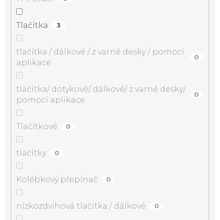
Tlačítka
3
tlačítka / dálkové / z varné desky / pomocí
0
aplikace
tlačítka/ dotykové/ dálkové/ z varné desky/
0
pomocí aplikace
Tlačítkové
0
tlačítky
0
Kolébkový přepínač
0
nízkozdvihová tlačítka / dálkové
0