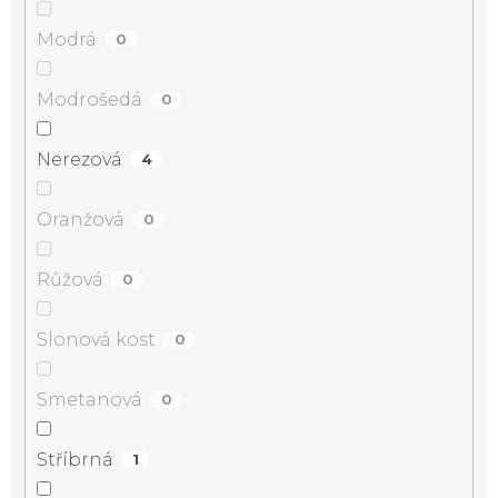
Modrá
0
Modrošedá
0
Nerezová
4
Oranžová
0
Růžová
0
Slonová kost
0
Smetanová
0
Stříbrná
1