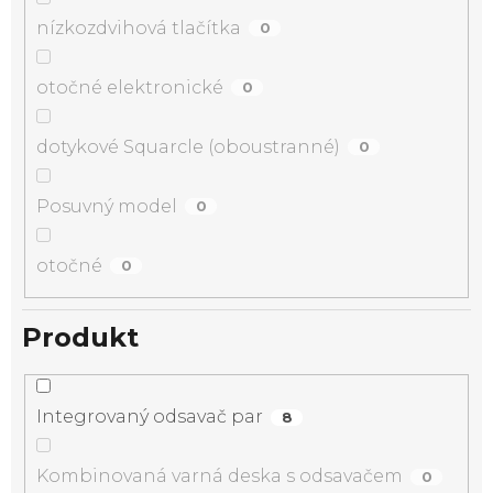
nízkozdvihová tlačítka
0
otočné elektronické
0
dotykové Squarcle (oboustranné)
0
Posuvný model
0
otočné
0
Produkt
Integrovaný odsavač par
8
Kombinovaná varná deska s odsavačem
0