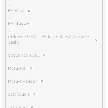
Knoflíky
0
Kolébkové
0
nízkozdvihová tlačítka / dálkové / z varné
0
desky
Otočný ovladač
0
Posuvné
0
Posuvný slider
0
Soft touch
0
TFT slider
0