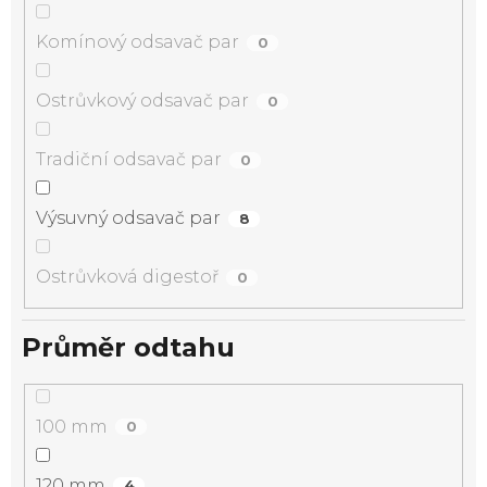
Komínový odsavač par
0
Ostrůvkový odsavač par
0
Tradiční odsavač par
0
Výsuvný odsavač par
8
Ostrůvková digestoř
0
Průměr odtahu
100 mm
0
120 mm
4