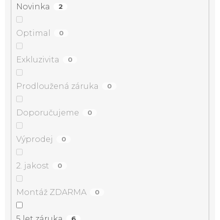
Novinka
2
Optimal
0
Exkluzivita
0
Prodloužená záruka
0
Doporučujeme
0
Výprodej
0
2. jakost
0
Montáž ZDARMA
0
5 let záruka
6