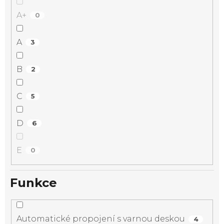
A+
0
A
3
B
2
C
5
D
6
E
0
Funkce
Automatické propojení s varnou deskou
4