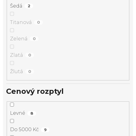
Šedá
2
Titanová
0
Zelená
0
Zlatá
0
Žlutá
0
Cenový rozptyl
Levné
8
Do 5000 Kč
9