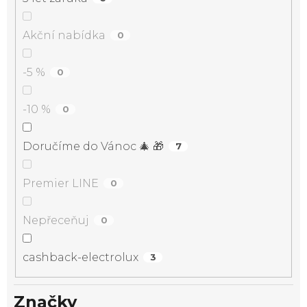
Akční nabídka
0
-5 %
0
-10 %
0
Doručíme do Vánoc 🎄 🎁
7
Premier LINE
0
Nepřeceňuj
0
cashback-electrolux
3
Značky