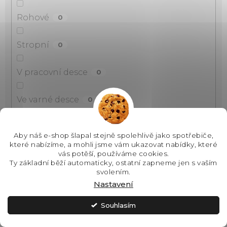
Rohové
0
Stropní
0
V pracovní desce
0
Ve varné desce
0
Vestavné
16
Aby náš e-shop šlapal stejně spolehlivě jako spotřebiče,
které nabízíme, a mohli jsme vám ukazovat nabídky, které
Na zeď
vás potěší, používáme cookies.
8
Ty základní běží automaticky, ostatní zapneme jen s vaším
svolením.
Do stropu
0
Nastavení
Souhlasím
Nad sporák
18