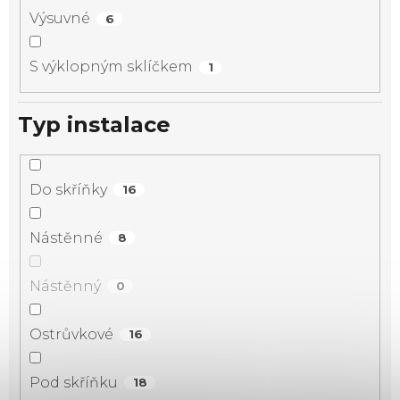
Výsuvné
6
S výklopným sklíčkem
1
Typ instalace
Do skříňky
16
Nástěnné
8
Nástěnný
0
Ostrůvkové
16
Pod skříňku
18