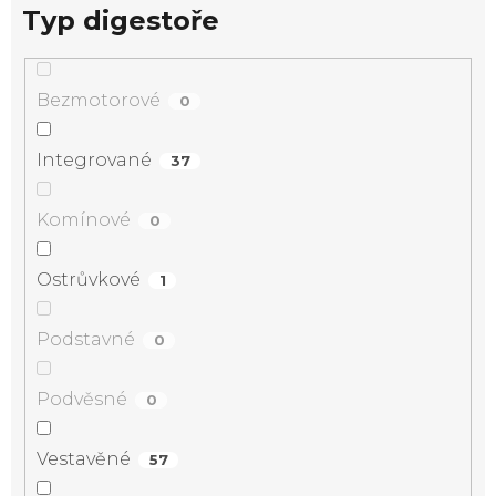
Typ digestoře
Bezmotorové
0
Integrované
37
Komínové
0
Ostrůvkové
1
Podstavné
0
Podvěsné
0
Vestavěné
57