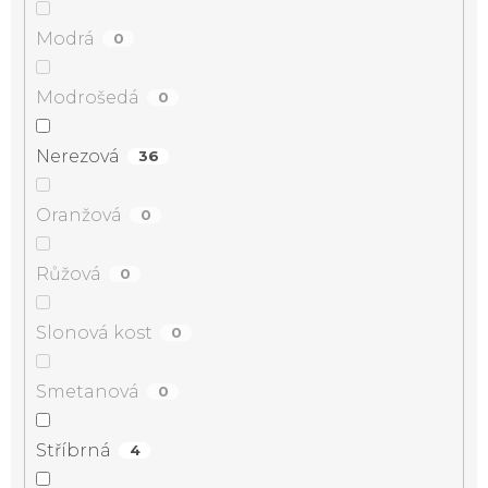
Modrá
0
Modrošedá
0
Nerezová
36
Oranžová
0
Růžová
0
Slonová kost
0
Smetanová
0
Stříbrná
4