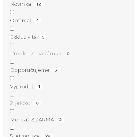
Novinka
12
Optimal
1
Exkluzivita
5
Prodloužená záruka
0
Doporučujeme
3
Výprodej
1
2. jakost
0
Montáž ZDARMA
2
5 let záruka
39