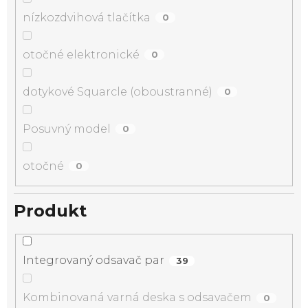
nízkozdvihová tlačítka
0
otočné elektronické
0
dotykové Squarcle (oboustranné)
0
Posuvný model
0
otočné
0
Produkt
Integrovaný odsavač par
39
Kombinovaná varná deska s odsavačem
0