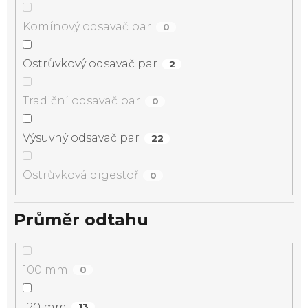
Komínový odsavač par
0
Ostrůvkový odsavač par
2
Tradiční odsavač par
0
Výsuvný odsavač par
22
Ostrůvková digestoř
0
Průměr odtahu
100 mm
0
120 mm
13