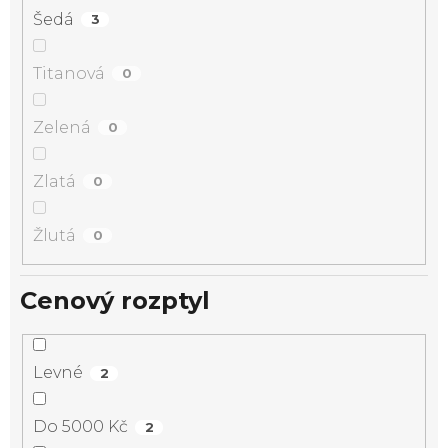
Šedá
3
Titanová
0
Zelená
0
Zlatá
0
Žlutá
0
Cenový rozptyl
Levné
2
Do 5000 Kč
2