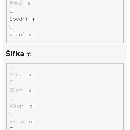
Pravý
0
Spodní
1
Zadní
2
Šířka
?
32 cm
0
35 cm
0
40 cm
0
45 cm
0