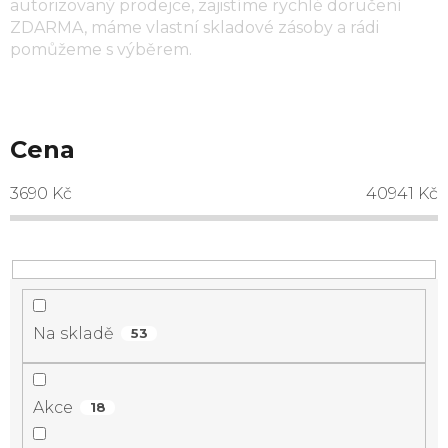
autorizovaný prodejce, zajistíme rychlé doručení
ZDARMA, máme vlastní skladové zásoby a rádi
pomůžeme s výběrem.
Cena
3690
Kč
40941
Kč
Na skladě
53
Akce
18