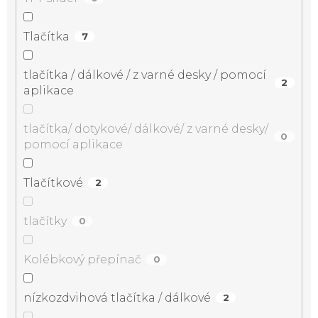
Tlačítka
7
tlačítka / dálkové / z varné desky / pomocí
2
aplikace
tlačítka/ dotykové/ dálkové/ z varné desky/
0
pomocí aplikace
Tlačítkové
2
tlačítky
0
Kolébkový přepínač
0
nízkozdvihová tlačítka / dálkové
2