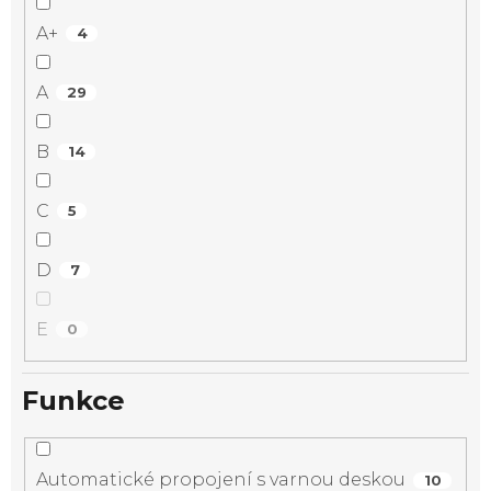
A+
4
A
29
B
14
C
5
D
7
E
0
Funkce
Automatické propojení s varnou deskou
10