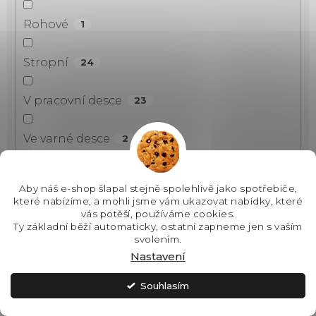
Rohové
1
Stropní
24
V pracovní desce
23
Ve varné desce
2
Vestavné
64
Aby náš e-shop šlapal stejně spolehlivě jako spotřebiče,
které nabízíme, a mohli jsme vám ukazovat nabídky, které
Na zeď
vás potěší, používáme cookies.
122
Ty základní běží automaticky, ostatní zapneme jen s vaším
svolením.
Do stropu
22
Nastavení
Souhlasím
Nad sporák
1