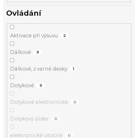
Ovládání
Aktivace při výsuvu
2
Dálkové
9
Dálkové, z varné desky
1
Dotykové
9
Dotykové elektronické
0
Dotykový slider
0
elektronické otočné
0