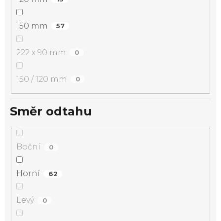
150 mm
57
222 x 90 mm
0
150 / 120 mm
0
Směr odtahu
Boční
0
Horní
62
Levý
0