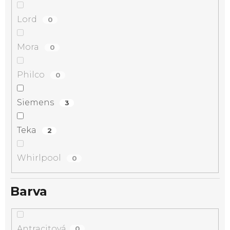
Lord
0
Mora
0
Philco
0
Siemens
3
Teka
2
Whirlpool
0
Barva
Antracitová
0