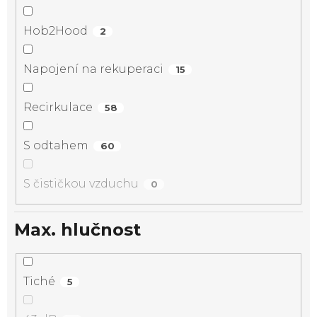
Hob2Hood
2
Napojení na rekuperaci
15
Recirkulace
58
S odtahem
60
S čističkou vzduchu
0
Max. hlučnost
Tiché
5