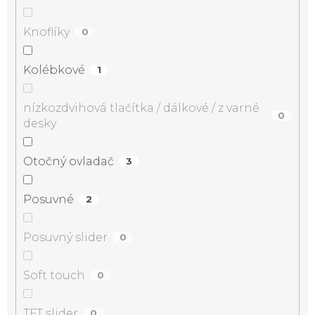
Knoflíky
0
Kolébkové
1
nízkozdvihová tlačítka / dálkové / z varné
0
desky
Otočný ovladač
3
Posuvné
2
Posuvný slider
0
Soft touch
0
TFT slider
0