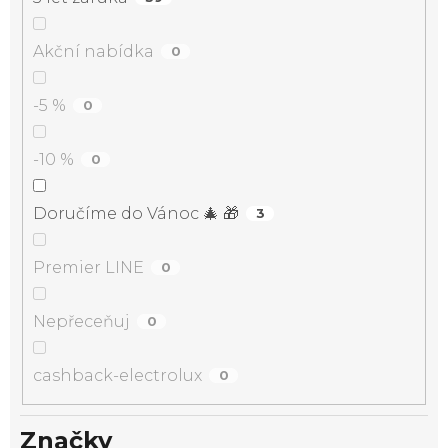
Akční nabídka
0
-5 %
0
-10 %
0
Doručíme do Vánoc 🎄 🎁
3
Premier LINE
0
Nepřeceňuj
0
cashback-electrolux
0
Značky