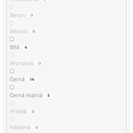
Beton
0
Béžová
0
Bílá
4
Bronzová
0
Černá
14
Černá matná
5
Hnědá
0
Měděná
0