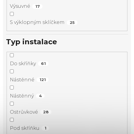
Výsuvné
17
S výklopným sklíčkem
25
Typ instalace
Do skříňky
61
Nástěnné
121
Nástěnný
4
Ostrůvkové
28
Pod skříňku
1