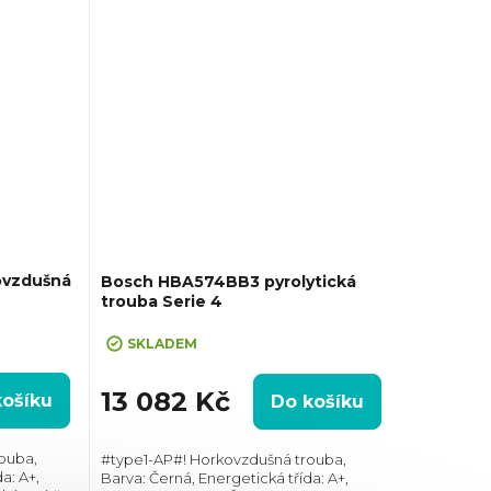
ovzdušná
Bosch HBA574BB3 pyrolytická
trouba Serie 4
SKLADEM
13 082 Kč
košíku
Do košíku
ouba,
#type1-AP#! Horkovzdušná trouba,
a: A+,
Barva: Černá, Energetická třída: A+,