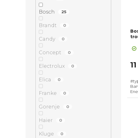
Bosch
25
Brandt
0
Bo
tro
Candy
0
Concept
0
11
Electrolux
0
Elica
0
#ty
Barv
Ener
Franke
0
Max.
(Vx
Gorenje
0
rozs
Haier
0
Kluge
0