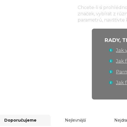
Chcete-li si prohléd
značek, vybírat z růz
parametrů, navštivte 
DUŠNÉ TROUBY
RADY, T
Jak 
Jak 
Parn
Jak 
Doporučujeme
Nejlevnější
Nejdra