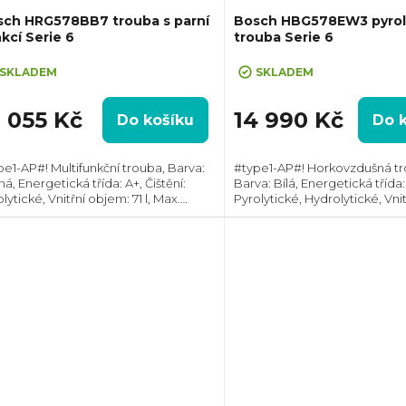
sch HRG578BB7 trouba s parní
Bosch HBG578EW3 pyrol
kcí Serie 6
trouba Serie 6
SKLADEM
SKLADEM
9 055 Kč
14 990 Kč
Do košíku
Do 
pe1-AP#! Multifunkční trouba, Barva:
#type1-AP#! Horkovzdušná tr
á, Energetická třída: A+, Čištění:
Barva: Bílá, Energetická třída: 
lytické, Vnitřní objem: 71 l, Max.
Pyrolytické, Hydrolytické, Vni
kon: 3600 W, Gril, Rozměry (VxŠxH):
71 l, Max. příkon: 3600 W, Gril
x594x548 mm, Teplotní rozsah: 30°C
(VxŠxH): 595x594x548 mm, Výb