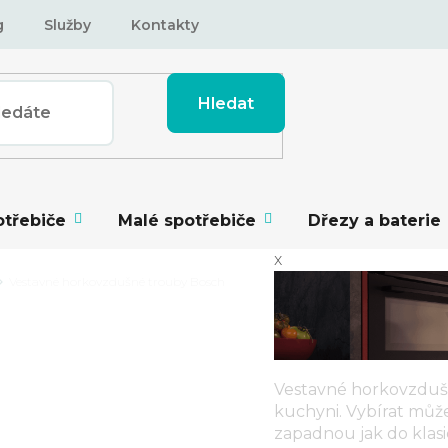
g
Služby
Kontakty
Hledat
otřebiče
Malé spotřebiče
Dřezy a baterie
x
Vestavné horkovzdušné trouby Bosch
Vestavné horkovzduš
kuchyni. Vybírat může
zapadnou jak do klasi