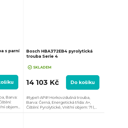
 s parní
Bosch HBA372EB4 pyrolytická
trouba Serie 4
SKLADEM
14 103 Kč
košíku
Do košíku
ba, Barva:
#type1-AP#! Horkovzdušná trouba,
ištění:
Barva: Černá, Energetická třída: A+,
třní objem:
Čištění: Pyrolytické, Vnitřní objem: 71 l,
, Rozměry
Max. příkon: 3600 W, Gril, Rozměry
otní...
(VxŠxH): 595x594x548 mm, Výbava:
Teleskopický...