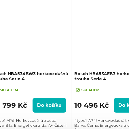
sch HBA534BW3 horkovzdušná
Bosch HBA534EB3 hork
uba Serie 4
trouba Serie 4
SKLADEM
SKLADEM
0 799 Kč
10 496 Kč
Do košíku
Do 
pe1-AP#! Horkovzdušná trouba,
#type1-AP#! Horkovzdušná tr
a: Bílá, Energetická třída: A+, Čištění:
Barva: Černá, Energetická tříd