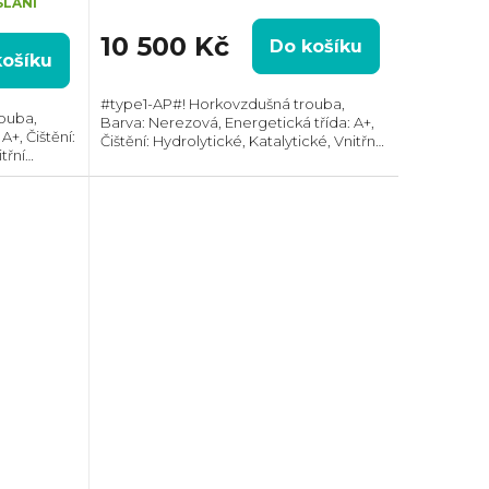
SLÁNÍ
10 500 Kč
Do košíku
košíku
#type1-AP#! Horkovzdušná trouba,
ouba,
Barva: Nerezová, Energetická třída: A+,
A+, Čištění:
Čištění: Hydrolytické, Katalytické, Vnitřní
třní
objem: 71 l, Max. příkon: 3400 W, Gril,
, Gril ,
Rozměry (VxŠxH): 595x594x548 mm,
 mm,...
Výbava:...