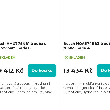
sch HMG778NB1 trouba s
Bosch HQA574BB3 trouba
rovlnami Serie 8
funkcí Serie 4
SKLADEM
SKLADEM
9 412 Kč
13 434 Kč
Do košíku
Do 
binovaná trouba s mikrovlnami,
#type1-AP#! Multifunkční trou
a: Černá, Čištění: Pyrolytické ||
Černá, Energetická třída: A+, Č
olytické, Vnitřní objem: 67 l, Max.
Pyrolytické, Hydrolytické, Vni
kon: 3600 W, Gril , Rozměry
71 l, Max. příkon: 3600 W, Gril
ŠxH):595x594x548 mm, Výbava:
(VxŠxH): 595x594x548 mm, Tepl
skopický výsuv,...