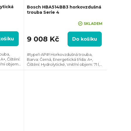
ytická
Bosch HBA514BB3 horkovzdušná
trouba Serie 4
Průměrné
SKLADEM
hodnocení
produktu
9 008 Kč
košíku
Do košíku
je
4,0
z
ouba,
#type1-AP#! Horkovzdušná trouba,
A+, Čištění:
5
Barva: Černá, Energetická třída: A+,
třní objem:
Čištění: Hydrolytické, Vnitřní objem: 71 l,
hvězdiček.
, Rozměry
Max. příkon: 3400 W, Gril, Rozměry
ava:...
(VxŠxH): 595x594x548 mm, Teplotní
rozsah: 50°C -...