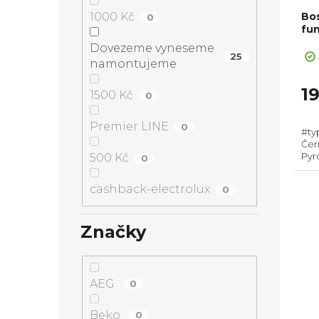
Bo
1000 Kč
0
fun
Dovezeme vyneseme
25
namontujeme
1
1500 Kč
0
Premier LINE
0
#ty
Čern
Pyro
500 Kč
0
pří
595
cashback-electrolux
0
-...
Značky
AEG
0
Beko
0