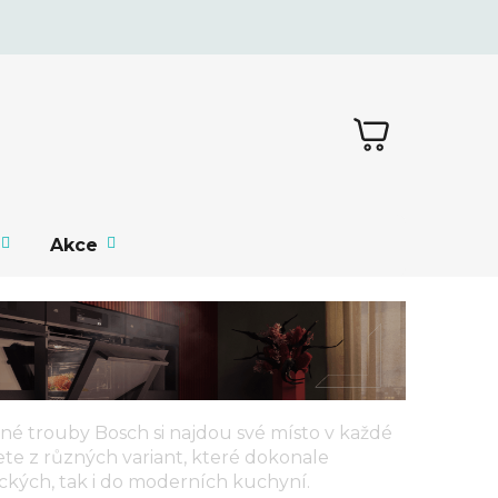
NÁKUPNÍ
KOŠÍK
Akce
né trouby Bosch
si najdou své místo v každé
te z různých variant, které dokonale
ckých, tak i do moderních kuchyní.