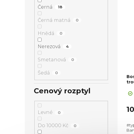
Černá
18
Černá matná
0
Hnědá
0
Nerezová
4
Smetanová
0
Šedá
0
Bo
tro
Cenový rozptyl
1
Levné
0
#ty
Do 10000 Kč
0
Barv