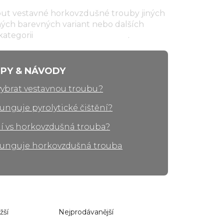
nout vestavné horkovzdušné trouby jiných
ných barevných variant nebo dalších
kategorii
horkovzdušné trouby
.
IPY & NÁVODY
vybrat vestavnou troubu?
funguje pyrolytické čištění?
í vs horkovzdušná trouba?
funguje horkovzdušná trouba
žší
Nejprodávanější