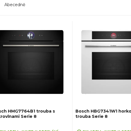
Abecedně
sch HMG7764B1 trouba s
Bosch HBG7341W1 hork
rovlnami Serie 8
trouba Serie 8
ůměrné
Průměrné