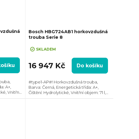
ovzdušná
Bosch HBG724AB1 horkovzdušná
trouba Serie 8
SKLADEM
16 947 Kč
košíku
Do košíku
ouba,
#type1-AP#! Horkovzdušná trouba,
a: A+,
Barva: Černá, Energetická třída: A+,
ké, Vnitřní
Čištění: Hydrolytické, Vnitřní objem: 71 l,
, Gril ,
Max. příkon: 3600 W, Gril, Rozměry
48 mm,
(VxŠxH): 595x594x548 mm, Výbava:
Teleskopický...