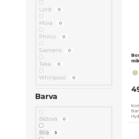
Lord
0
Mora
0
Philco
0
Siemens
0
Bo
mik
Teka
0
Whirlpool
0
4
Barva
Kom
Barv
Hydr
Béžová
0
pří
(Vx
Tele
Bílá
3