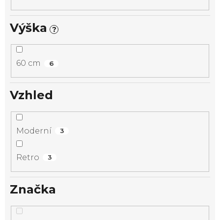
Výška
?
60 cm
6
Vzhled
Moderní
3
Retro
3
Značka