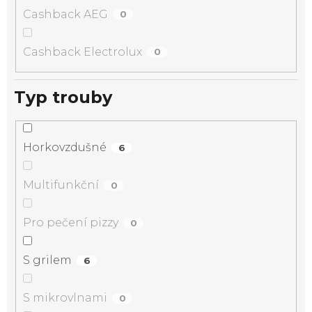
Cashback AEG
0
Cashback Electrolux
0
Typ trouby
Horkovzdušné
6
Multifunkční
0
Pro pečení pizzy
0
S grilem
6
S mikrovlnami
0