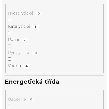
Hydrolytické
0
Katalytické
3
Parní
2
Pyrolytické
0
Vodou
4
Energetická třída
Úsporné
0