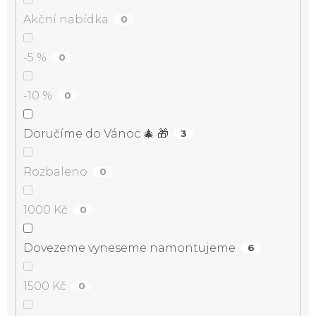
Akční nabídka
0
-5 %
0
-10 %
0
Doručíme do Vánoc 🎄 🎁
3
Rozbaleno
0
1000 Kč
0
Dovezeme vyneseme namontujeme
6
1500 Kč
0