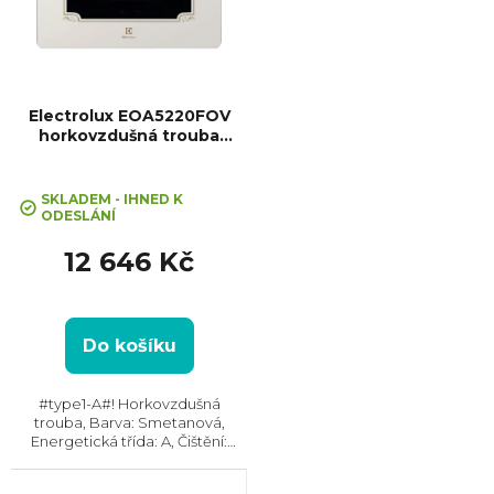
Electrolux EOA5220FOV
horkovzdušná trouba
SurroundCook
SKLADEM - IHNED K
ODESLÁNÍ
12 646 Kč
Do košíku
#type1-A#! Horkovzdušná
trouba, Barva: Smetanová,
Energetická třída: A, Čištění:
Katalytické || AquaClean, Vnitřní
objem: 72 l, Max. příkon: 2780 W,