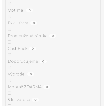
Optimal
0
Exkluzivita
0
Prodloužená záruka
0
CashBack
0
Doporučujeme
0
Výprodej
0
Montáž ZDARMA
0
5 let záruka
0