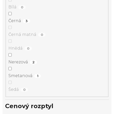
Bílá
0
Černá
3
Černá matná
0
Hnědá
0
Nerezová
2
Smetanová
1
Šedá
0
Cenový rozptyl