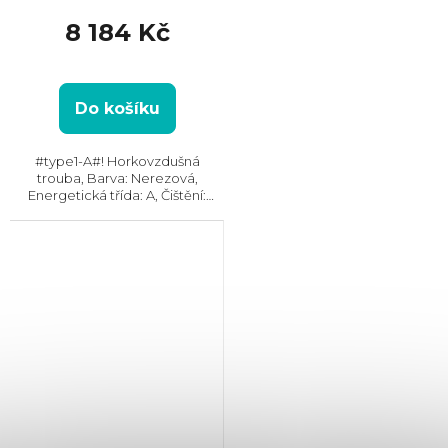
8 184 Kč
Do košíku
#type1-A#! Horkovzdušná
trouba, Barva: Nerezová,
Energetická třída: A, Čištění:
Katalytické || AquaClean, Vnitřní
objem: 72 l, Max. příkon: 2780 W,
Gril , Rozměry (VxŠxH):
595x595x567 mm, Výbava:...