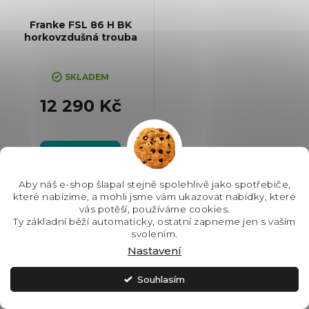
Franke FSL 86 H BK
horkovzdušná trouba
SKLADEM
12 290 Kč
Do košíku
Aby náš e-shop šlapal stejně spolehlivě jako spotřebiče,
#type1-A#! Horkovzdušná
které nabízíme, a mohli jsme vám ukazovat nabídky, které
trouba, Barva: Černá,
vás potěší, používáme cookies.
Energetická třída: A, Čištění:
Ty základní běží automaticky, ostatní zapneme jen s vaším
Parní, Vnitřní objem: 71 l, Max.
svolením.
příkon: 2780 W, Gril , Rozměry
Nastavení
(VxŠxH):595x595x570 mm, Počet
skel ve dvířkách: 2
Souhlasím