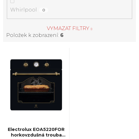
Whirlpool
0
VYMAZAT FILTRY
Položek k zobrazení:
6
V
ý
p
i
s
p
Electrolux EOA5220FOR
horkovzdušná trouba