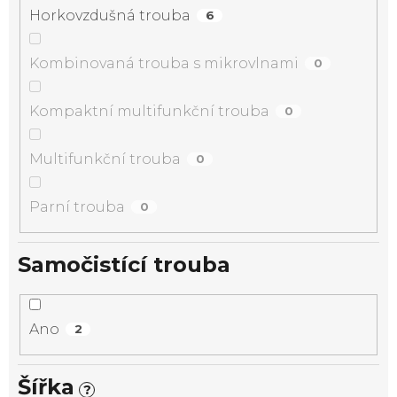
Horkovzdušná trouba
6
Kombinovaná trouba s mikrovlnami
0
Kompaktní multifunkční trouba
0
Multifunkční trouba
0
Parní trouba
0
Samočistící trouba
Ano
2
Šířka
?