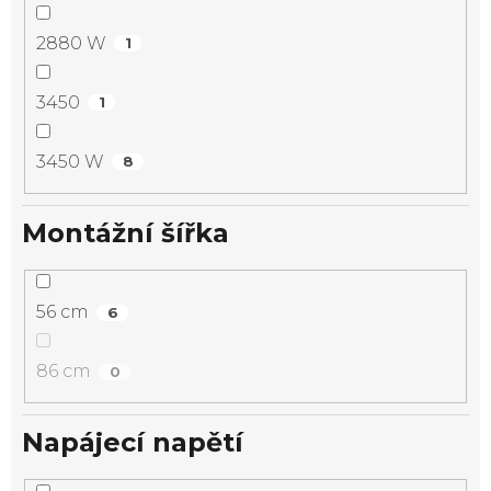
2880 W
1
3450
1
3450 W
8
Montážní šířka
56 cm
6
86 cm
0
Napájecí napětí