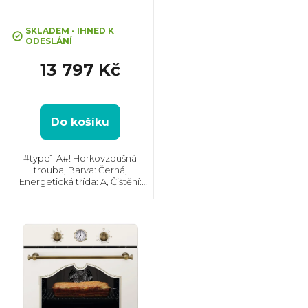
SurroundCook
r
SKLADEM - IHNED K
o
ODESLÁNÍ
13 797 Kč
d
u
Do košíku
k
#type1-A#! Horkovzdušná
trouba, Barva: Černá,
t
Energetická třída: A, Čištění:
Katalytické || AquaClean, Vnitřní
objem: 72 l, Max. příkon: 2780 W,
ů
Gril , Retro design, Rozměry
(VxŠxH): 595x595x567...