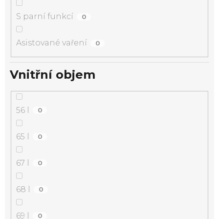
S parní funkcí
0
Asistované vaření
0
Vnitřní objem
56 l
0
65 l
0
67 l
0
68 l
0
69 l
0