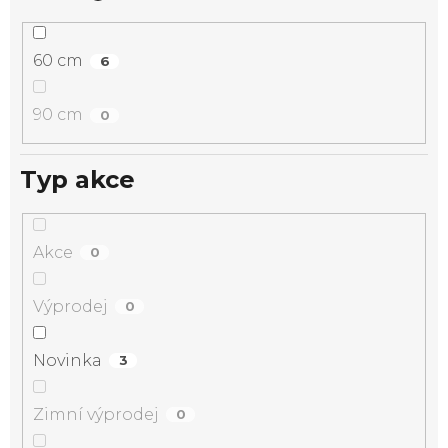
60 cm
6
90 cm
0
Typ akce
Akce
0
Výprodej
0
Novinka
3
Zimní výprodej
0