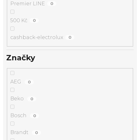
Premier LINE
0
500 Kč
0
cashback-electrolux
0
Značky
AEG
0
Beko
0
Bosch
0
Brandt
0