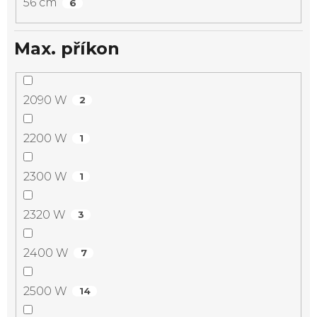
56 cm
6
Max. příkon
2090 W
2
2200 W
1
2300 W
1
2320 W
3
2400 W
7
2500 W
14