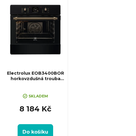
Gril , Retro design, Rozměry
(VxŠxH):...
Electrolux EOB3400BOR
horkovzdušná trouba
SurroundCook
SKLADEM
8 184 Kč
Do košíku