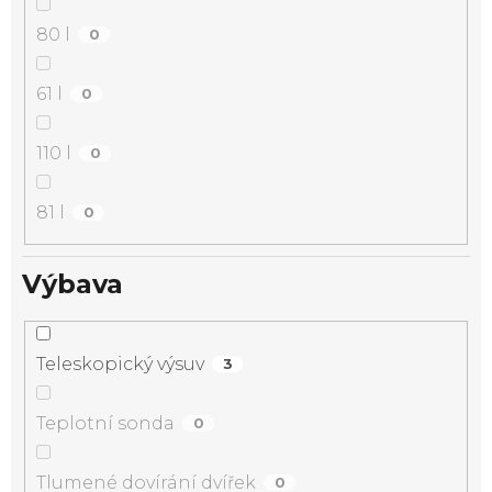
80 l
0
61 l
0
110 l
0
81 l
0
Výbava
Teleskopický výsuv
3
Teplotní sonda
0
Tlumené dovírání dvířek
0