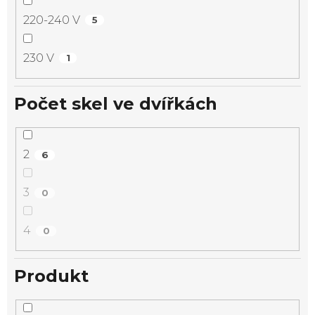
220-240 V
5
230 V
1
Počet skel ve dvířkách
2
6
3
0
4
0
Produkt