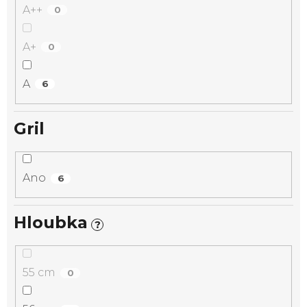
A++
0
A+
0
A
6
Gril
Ano
6
Hloubka
?
55 cm
0