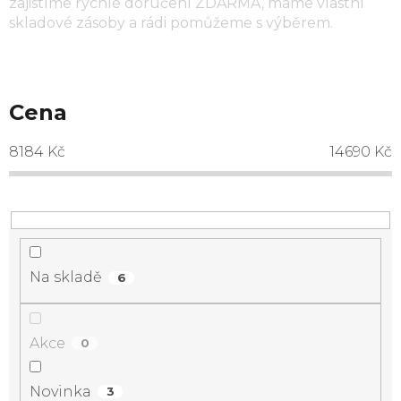
zajistíme rychlé doručení ZDARMA, máme vlastní
skladové zásoby a rádi pomůžeme s výběrem.
Cena
8184
Kč
14690
Kč
Na skladě
6
Akce
0
Novinka
3