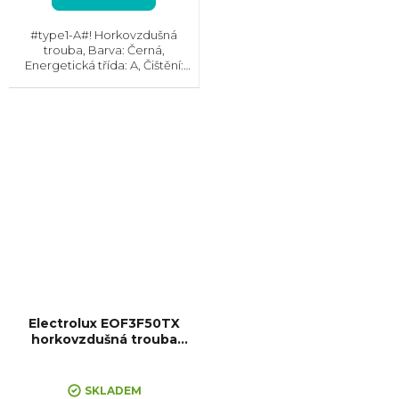
#type1-A#! Horkovzdušná
trouba, Barva: Černá,
Energetická třída: A, Čištění:
Vodou, Vnitřní objem: 72 l, Max.
příkon: 2780 W, Gril, Retro
design, Rozměry
(VxŠxH):594x594x568 mm,
Teplotní rozsah:...
Electrolux EOF3F50TX
horkovzdušná trouba
SurroundCook
SKLADEM