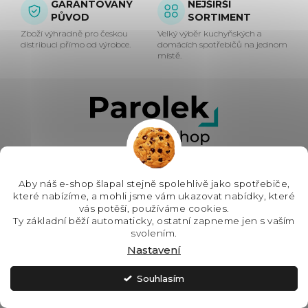
GARANTOVANÝ
NEJŠIRŠÍ
a
PŮVOD
SORTIMENT
c
Zboží výhradně pro českou
Velký výběr kuchyňských a
distribuci přímo od výrobce.
domácích spotřebičů na jednom
místě.
í
p
Z
r
á
v
p
k
+420 797 894 884
Aby náš e-shop šlapal stejně spolehlivě jako spotřebiče,
(Po-Pá: 7:00 - 16:00)
y
a
které nabízíme, a mohli jsme vám ukazovat nabídky, které
info@parolek-shop.cz
vás potěší, používáme cookies.
Ty základní běží automaticky, ostatní zapneme jen s vaším
v
t
svolením.
Vše o nákupu
ý
Nastavení
Vše o nákupu
í
O společnosti
p
Doprava, platba a služby
Souhlasím
Novinky z blogu
Nákup na splátky
Jsme Parolek