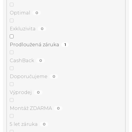
Optimal
0
Exkluzivita
0
Prodloužená záruka
1
CashBack
0
Doporučujeme
0
Výprodej
0
Montáž ZDARMA
0
5 let záruka
0