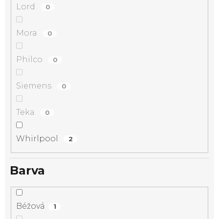
Lord
0
Mora
0
Philco
0
Siemens
0
Teka
0
Whirlpool
2
Barva
Béžová
1