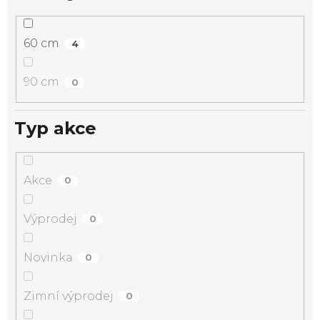
60 cm
4
90 cm
0
Typ akce
Akce
0
Výprodej
0
Novinka
0
Zimní výprodej
0