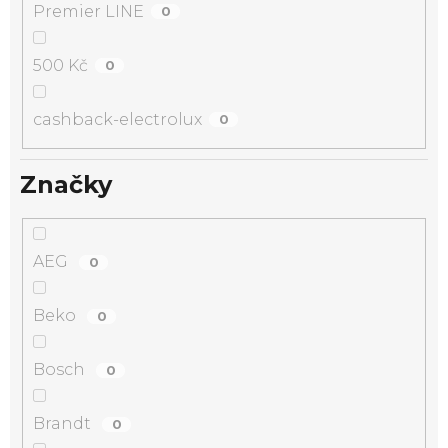
Premier LINE
0
500 Kč
0
cashback-electrolux
0
Značky
AEG
0
Beko
0
Bosch
0
Brandt
0