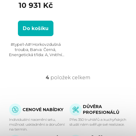
10 931 Kč
Do košíku
#type1-A#! Horkovzdušná
trouba, Barva: Černá,
Energetická třída: A, Vnitřní
objem: 73 l, Max. příkon: 3200
W, Gril , Retro design, Rozměry
(VxŠxH):595x595x564 mm,
Výbava: Teleskopický výsuv,
4
položek celkem
O
Počet...
v
l
DŮVĚRA
CENOVÉ NABÍDKY
PROFESIONÁLŮ
á
Individuální nacenění setu,
Přes 350 truhlářů a kuchyňských
možnost uskladnění a doručení
studií nám svěřuje své realizace.
d
na termín.