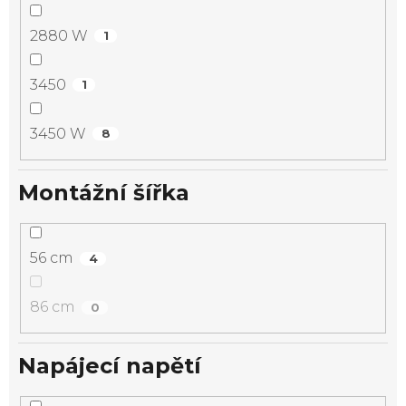
2880 W
1
3450
1
3450 W
8
Montážní šířka
56 cm
4
86 cm
0
Napájecí napětí