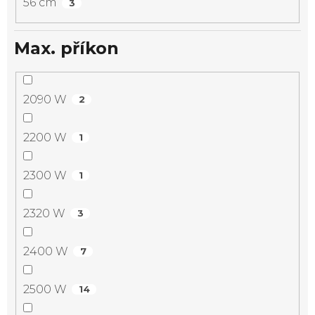
56 cm
3
Max. příkon
2090 W
2
2200 W
1
2300 W
1
2320 W
3
2400 W
7
2500 W
14