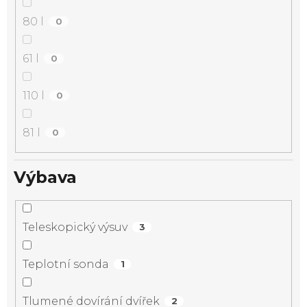
80 l
0
61 l
0
110 l
0
81 l
0
Výbava
Teleskopický výsuv
3
Teplotní sonda
1
Tlumené dovírání dvířek
2