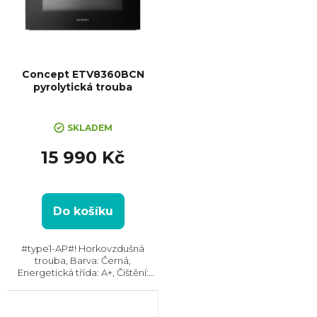
Concept ETV8360BCN
pyrolytická trouba
SKLADEM
15 990 Kč
Do košíku
#type1-AP#! Horkovzdušná
trouba, Barva: Černá,
Energetická třída: A+, Čištění:
Pyrolytické, Vnitřní objem: 72 l,
Max. příkon: 3200 W, Gril,
Rozměry (VxŠxH):596x595x566