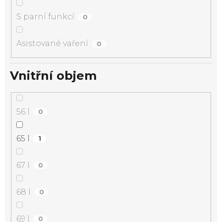
S parní funkcí
0
Asistované vaření
0
Vnitřní objem
56 l
0
65 l
1
67 l
0
68 l
0
69 l
0