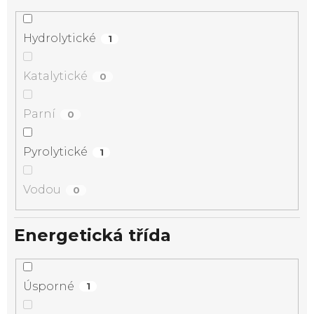
Hydrolytické
1
Katalytické
0
Parní
0
Pyrolytické
1
Vodou
0
Energetická třída
Úsporné
1