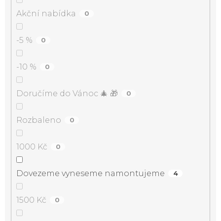
Akční nabídka
0
-5 %
0
-10 %
0
Doručíme do Vánoc 🎄 🎁
0
Rozbaleno
0
1000 Kč
0
Dovezeme vyneseme namontujeme
4
1500 Kč
0