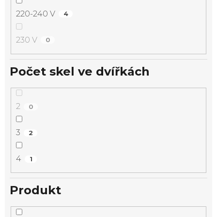
220-240 V
4
230 V
0
Počet skel ve dvířkách
2
0
3
2
4
1
Produkt