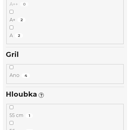
A++
0
A+
2
A
2
Gril
Ano
4
Hloubka
?
55 cm
1