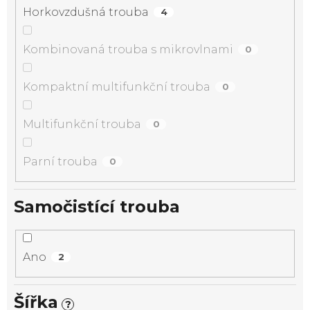
Horkovzdušná trouba
4
Kombinovaná trouba s mikrovlnami
0
Kompaktní multifunkční trouba
0
Multifunkční trouba
0
Parní trouba
0
Samočistící trouba
Ano
2
Šířka
?