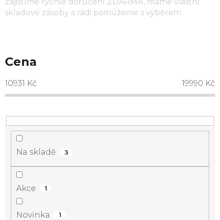
zajistíme rychlé doručení ZDARMA, máme vlastní
skladové zásoby a rádi pomůžeme s výběrem.
Cena
10931
Kč
19990
Kč
Na skladě
3
Akce
1
Novinka
1