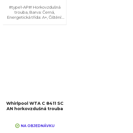
#type1-AP#! Horkovzdušná
trouba, Barva: Černá,
Energetická třída: A+, Čištění:
Hydrolytické, Vnitřní objem: 65 l,
Max. příkon: 3200 W, Gril ,
Rozměry (VxŠxH): 599x599x572
mm
Whirlpool WTA C 8411 SC
AN horkovzdušná trouba
NA OBJEDNÁVKU