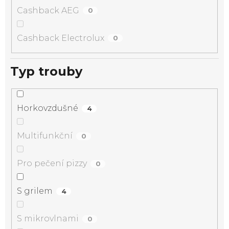
Cashback AEG
0
Cashback Electrolux
0
Typ trouby
Horkovzdušné
4
Multifunkční
0
Pro pečení pizzy
0
S grilem
4
S mikrovlnami
0