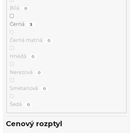
Bílá
0
Černá
3
Černá matná
0
Hnědá
0
Nerezová
0
Smetanová
0
Šedá
0
Cenový rozptyl