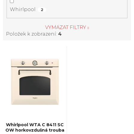
Whirlpool
2
VYMAZAT FILTRY
Položek k zobrazení:
4
V
ý
p
i
s
p
Whirlpool WTA C 8411 SC
OW horkovzdušná trouba