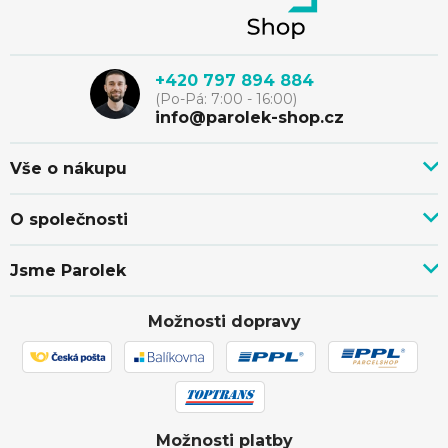
á
p
+420 797 894 884
(Po-Pá: 7:00 - 16:00)
a
info@parolek-shop.cz
t
Vše o nákupu
Vše o nákupu
í
O společnosti
Doprava, platba a služby
Novinky z blogu
Nákup na splátky
Jsme Parolek
Kontakty
Velkoobchod a spolupráce
O nás
Ověřeno zákazníky
Individuální cenová nabídka
Možnosti dopravy
Showroom Svitávka
Hodnocení obchodu
Reklamace a vrácení zboží
Truhlářství
Affiliate program
Zásilka přišla poškozena
Ochrana osobních údajů
Obchodní podmínky
Možnosti platby