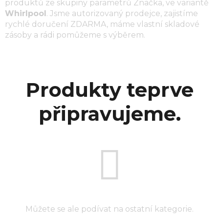
produktů ze skupiny parametrů
Značka
, ve variantě
Whirlpool
. Jsme autorizovaný prodejce, zajistíme
rychlé doručení ZDARMA, máme vlastní skladové
zásoby a rádi pomůžeme s výběrem.
Produkty teprve
připravujeme.
Můžete se ale podívat na ostatní kategorie.