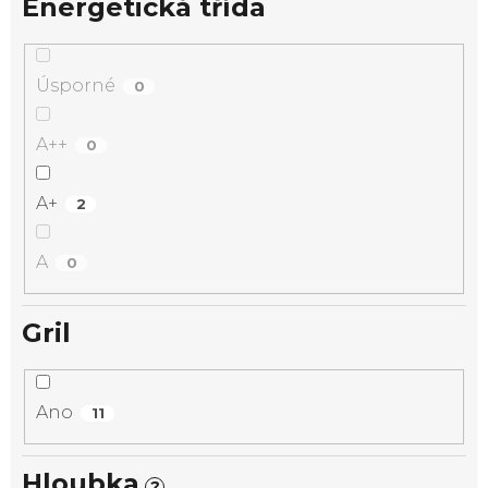
Energetická třída
Úsporné
0
A++
0
A+
2
A
0
Gril
Ano
11
Hloubka
?