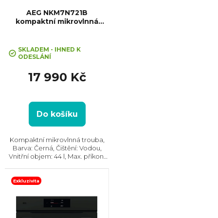
AEG NKM7N721B
kompaktní mikrovlnná
trouba MealAssist
SKLADEM - IHNED K
ODESLÁNÍ
17 990 Kč
Do košíku
Kompaktní mikrovlnná trouba,
Barva: Černá, Čištění: Vodou,
Vnitřní objem: 44 l, Max. příkon:
2100 W, Gril , Rozměry (VxŠxH):
455x595x567 mm, Počet skel ve
dvířkách: 4, Tlumené dovírání
Exkluzivita
dvířek...