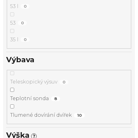
53 l
0
53
0
35 l
0
Výbava
Teleskopický výsuv
0
Teplotní sonda
8
Tlumené dovírání dvířek
10
Výška
?