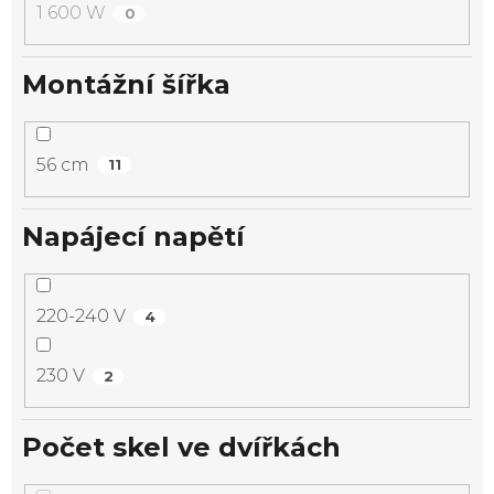
1 600 W
0
Montážní šířka
56 cm
11
Napájecí napětí
220-240 V
4
230 V
2
Počet skel ve dvířkách