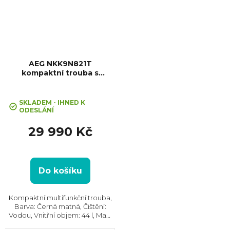
AEG NKK9N821T
kompaktní trouba s
mikrovlnami CombiQuick
SKLADEM - IHNED K
ODESLÁNÍ
29 990 Kč
Do košíku
Kompaktní multifunkční trouba,
Barva: Černá matná, Čištění:
Vodou, Vnitřní objem: 44 l, Max.
příkon: 3000 W, Gril , Rozměry