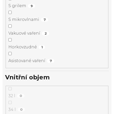
S grilem
9
S mikrovlnami
7
Vakuové vaření
2
Horkovzudné
1
Asistované vaření
7
Vnitřní objem
32 l
0
34 l
0