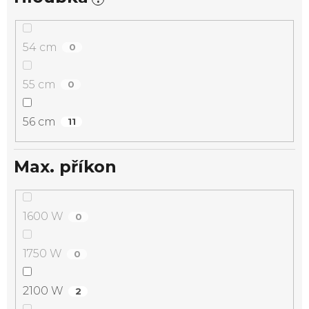
54 cm
0
55 cm
0
56 cm
11
Max. příkon
1600 W
0
1750 W
0
2100 W
2