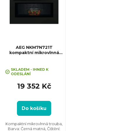
AEG NKM7N721T
kompaktní mikrovlnná
trouba MealAssist
SKLADEM - IHNED K
ODESLÁNÍ
19 352 Kč
Do košíku
Kompaktní mikrovlnná trouba,
Barva: Černá matná, Čištění: