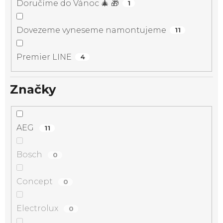
Doručíme do Vánoc 🎄 🎁
1
Dovezeme vyneseme namontujeme
11
Premier LINE
4
Značky
AEG
11
Bosch
0
Concept
0
Electrolux
0