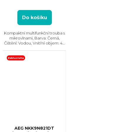
Do košíku
Kompaktní multifunkční trouba s
mikrovlnami, Barva: Černá,
Čištění: Vodou, Vnitřní objem: 44
l, Max. příkon: 3000 W, Gril,
Rozměry (VxŠxH): 455x595x567
mm, Výbava: Teplotní sonda,...
Exkluzivita
AEG NKK9N821DT