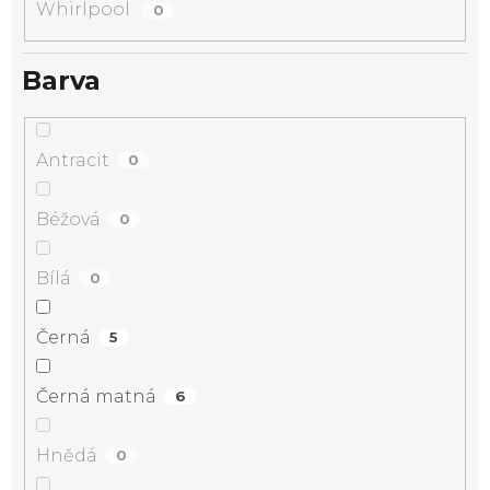
Whirlpool
0
Barva
Antracit
0
Béžová
0
Bílá
0
Černá
5
Černá matná
6
Hnědá
0