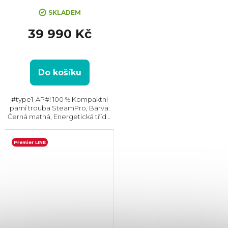
SKLADEM
39 990 Kč
Do košíku
#type1-AP#! 100 % Kompaktní
parní trouba SteamPro, Barva:
Černá matná, Energetická třída:
A+, Čištění: Parní, Vnitřní objem:
45 l, Max. příkon: 3000 W, Gril ,
Rozměry (VxŠxH): 455x595x567
Premier LINE
mm,...