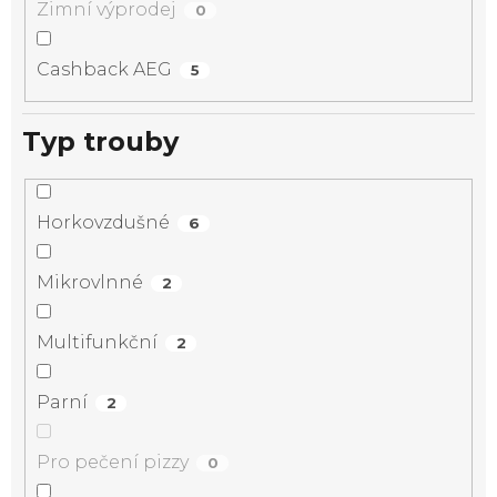
Zimní výprodej
0
Cashback AEG
5
Typ trouby
Horkovzdušné
6
Mikrovlnné
2
Multifunkční
2
Parní
2
Pro pečení pizzy
0