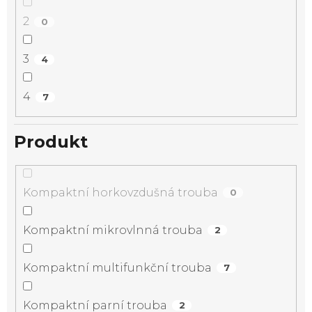
2
0
3
4
4
7
Produkt
Kompaktní horkovzdušná trouba
0
Kompaktní mikrovlnná trouba
2
Kompaktní multifunkční trouba
7
Kompaktní parní trouba
2