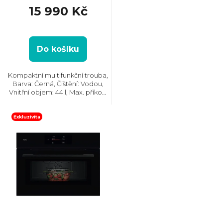
15 990 Kč
d
u
Do košíku
k
Kompaktní multifunkční trouba,
Barva: Černá, Čištění: Vodou,
t
Vnitřní objem: 44 l, Max. příkon:
3000 W, Gril, Rozměry (VxŠxH):
455x595x567 mm, Teplotní
ů
rozsah: 30°C - 300°C, Počet skel
Exkluzivita
ve dvířkách: 3