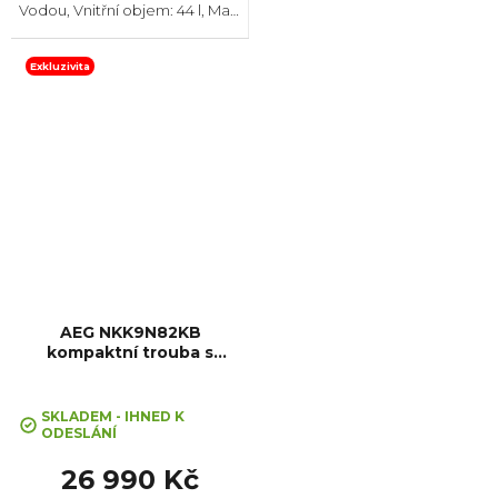
Vodou, Vnitřní objem: 44 l, Max.
příkon: 2100 W, Gril , Rozměry
(VxŠxH): 455x595x567 mm,
Počet skel ve dvířkách: 4,
Exkluzivita
Tlumené dovírání dvířek...
AEG NKK9N82KB
kompaktní trouba s
mikrovlnami CombiQuick
SKLADEM - IHNED K
ODESLÁNÍ
26 990 Kč