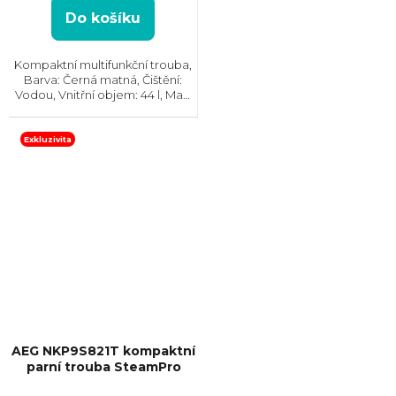
Do košíku
Kompaktní multifunkční trouba,
Barva: Černá matná, Čištění:
Vodou, Vnitřní objem: 44 l, Max.
příkon: 3000 W, Rozměry
(VxŠxH): 455x595x567 mm,
Výbava: Teplotní sonda,
Exkluzivita
Asistované vaření, Teplotní...
AEG NKP9S821T kompaktní
parní trouba SteamPro
+ Kurz vaření v hodnotě 3000,-
ZDARMA