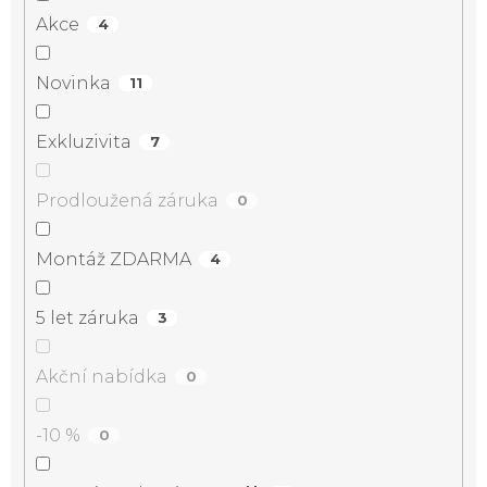
Akce
4
Novinka
11
Exkluzivita
7
Prodloužená záruka
0
Montáž ZDARMA
4
5 let záruka
3
Akční nabídka
0
-10 %
0