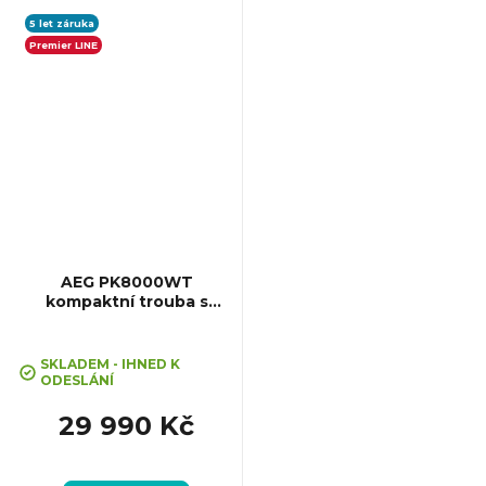
(VxŠxH): 455x595x567 mm,
Výbava: Teplotní sonda,
5 let záruka
Asistované vaření,...
Premier LINE
AEG PK8000WT
kompaktní trouba s
mikrovlnami CombiQuick
SKLADEM - IHNED K
ODESLÁNÍ
29 990 Kč