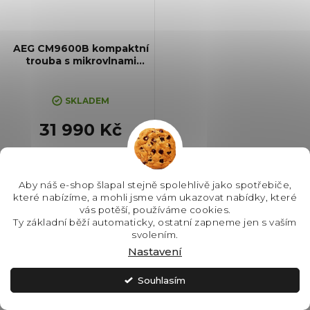
AEG CM9600B kompaktní
trouba s mikrovlnami
CombiQuick
SKLADEM
31 990 Kč
Do košíku
Aby náš e-shop šlapal stejně spolehlivě jako spotřebiče,
které nabízíme, a mohli jsme vám ukazovat nabídky, které
vás potěší, používáme cookies.
Kompaktní multifunkční trouba,
Ty základní běží automaticky, ostatní zapneme jen s vaším
Barva: Černá, Čištění: Vodou,
svolením.
Vnitřní objem: 44 l, Max. příkon:
Nastavení
3000 W, Gril, Rozměry (VxŠxH):
595x595x567 mm, Výbava:
Teplotní sonda, Asistované
5 let záruka
Souhlasím
vaření,...
Premier LINE