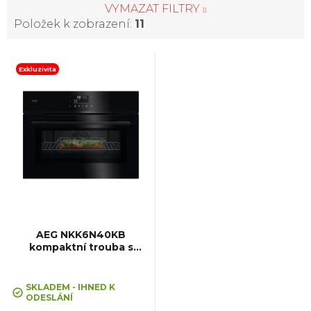
VYMAZAT FILTRY
Položek k zobrazení:
11
V
Exkluzivita
ý
p
i
s
p
AEG NKK6N40KB
kompaktní trouba s
mikrovlnami CombiQuick
r
SKLADEM - IHNED K
o
ODESLÁNÍ