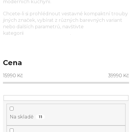
moderních kuchyní.
Chcete-li si prohlédnout vestavné kompaktní trouby
jiných značek, vybírat z různých barevných variant
nebo dalších parametrů, navštivte
kategorii
kompaktní trouby
.
Cena
15990
Kč
39990
Kč
Na skladě
11