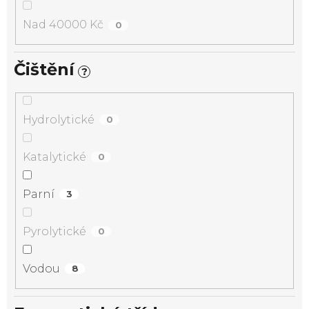
Nad 40000 Kč
0
Čištění
?
Hydrolytické
0
Katalytické
0
Parní
3
Pyrolytické
0
Vodou
8