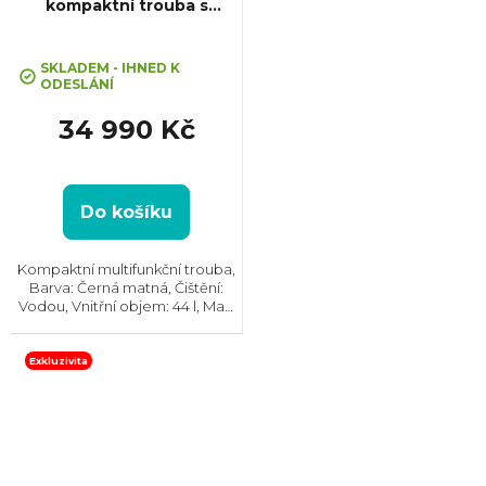
kompaktní trouba s
mikrovlnami CombiQuick
SKLADEM - IHNED K
ODESLÁNÍ
34 990 Kč
Do košíku
Kompaktní multifunkční trouba,
Barva: Černá matná, Čištění:
Vodou, Vnitřní objem: 44 l, Max.
příkon: 3000 W, Gril, Rozměry
(VxŠxH): 455x595x567
mm, Výbava: Teplotní sonda,
Exkluzivita
Teplotní rozsah:...