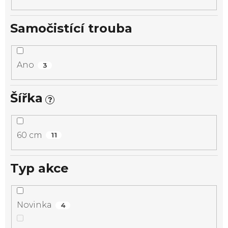
Samočistící trouba
Ano
3
Šířka
?
60 cm
11
Typ akce
Novinka
4