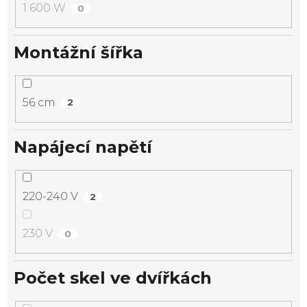
1 600 W
0
Montážní šířka
56 cm
2
Napájecí napětí
220-240 V
2
230 V
0
Počet skel ve dvířkách