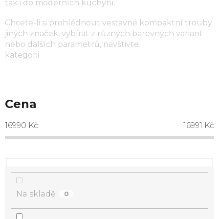
tak i do moderních kuchyní.
Chcete-li si prohlédnout vestavné kompaktní trouby
jiných značek, vybírat z různých barevných variant
nebo dalších parametrů, navštivte
kategorii
kompaktní trouby
.
Cena
16990
Kč
16991
Kč
Na skladě
0