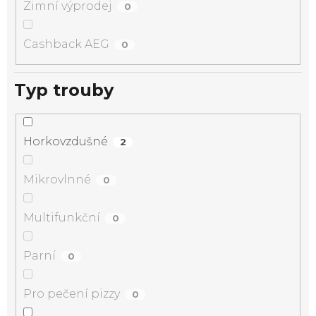
Zimní výprodej
0
Cashback AEG
0
Typ trouby
Horkovzdušné
2
Mikrovlnné
0
Multifunkční
0
Parní
0
Pro pečení pizzy
0