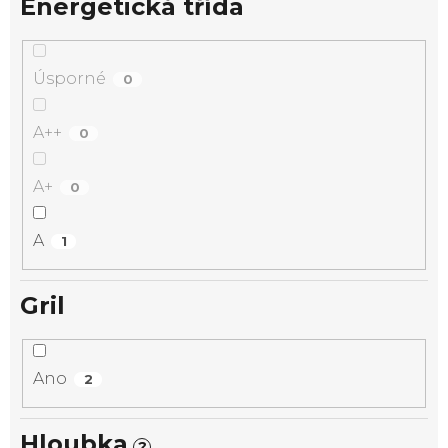
Energetická třída
Úsporné
0
A++
0
A+
0
A
1
Gril
Ano
2
Hloubka
?