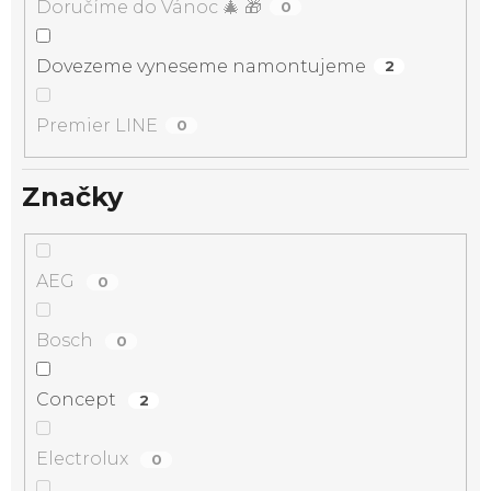
Doručíme do Vánoc 🎄 🎁
0
Dovezeme vyneseme namontujeme
2
Premier LINE
0
Značky
AEG
0
Bosch
0
Concept
2
Electrolux
0