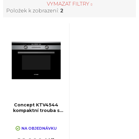
VYMAZAT FILTRY
Položek k zobrazení:
2
V
ý
p
i
s
p
Concept KTV4544
kompaktní trouba s
mikrovlnami SINFONIA
r
NA OBJEDNÁVKU
o