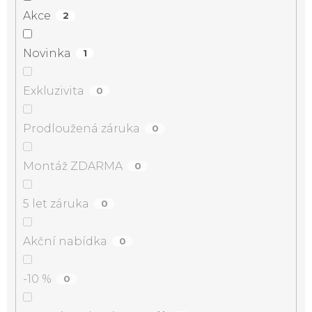
Akce
2
Novinka
1
Exkluzivita
0
Prodloužená záruka
0
Montáž ZDARMA
0
5 let záruka
0
Akční nabídka
0
-10 %
0