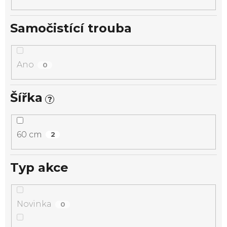
Samočistící trouba
Ano
0
Šířka
?
60 cm
2
Typ akce
Novinka
0