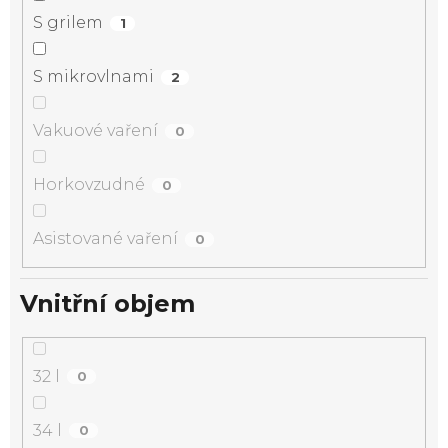
S grilem
1
S mikrovlnami
2
Vakuové vaření
0
Horkovzudné
0
Asistované vaření
0
Vnitřní objem
32 l
0
34 l
0