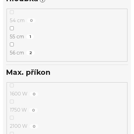
54 cm
0
55 cm
1
56 cm
2
Max. příkon
1600 W
0
1750 W
0
2100 W
0