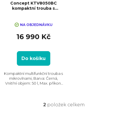
Concept KTV8050BC
kompaktní trouba s
mikrovlnami
NA OBJEDNÁVKU
16 990 Kč
Do košíku
Kompaktní multifunkční trouba s
mikrovlnami, Barva: Černá,
Vnitřní objem: 50 l, Max. příkon:
3000 W, Gril, Rozměry
(VxŠxH):454x595x568 mm,
Teplotní rozsah: 50°C - 250°C,
Počet skel ve dvířkách: 3
2
položek celkem
O
v