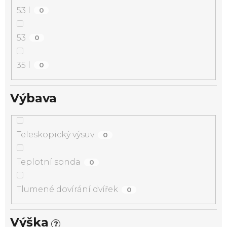
53 l
0
53
0
35 l
0
Výbava
Teleskopický výsuv
0
Teplotní sonda
0
Tlumené dovírání dvířek
0
Výška
?