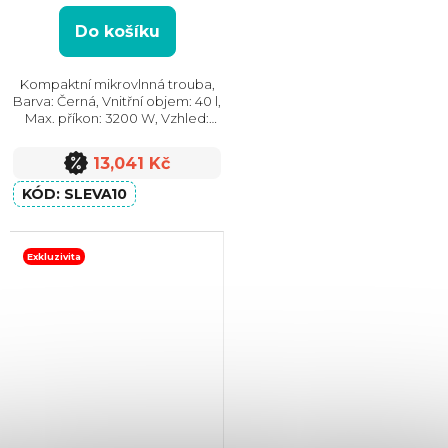
5
hvězdiček.
Do košíku
Kompaktní mikrovlnná trouba,
Barva: Černá, Vnitřní objem: 40 l,
Max. příkon: 3200 W, Vzhled:
Moderní, Rozměry (VxŠxH):
455x595x560 mm, Počet skel ve
13,041 Kč
dvířkách: 2
SLEVA10
Exkluzivita