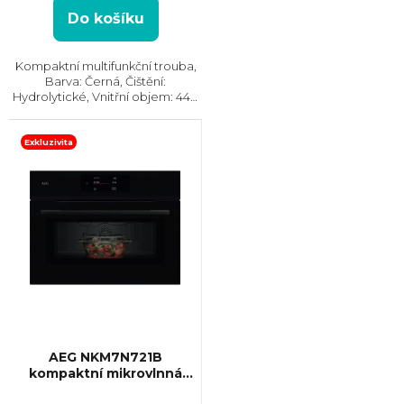
Do košíku
Kompaktní multifunkční trouba,
Barva: Černá, Čištění:
Hydrolytické, Vnitřní objem: 44 l,
Max. příkon: 3350, Gril, Rozměry
(VxŠxH): 454x594x570 mm,
Teplotní rozsah: 40°C - 230°C,
Exkluzivita
Počet skel ve...
AEG NKM7N721B
kompaktní mikrovlnná
trouba MealAssist