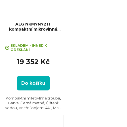
AEG NKM7N721T
kompaktní mikrovlnná
trouba MealAssist
SKLADEM - IHNED K
ODESLÁNÍ
19 352 Kč
Do košíku
Kompaktní mikrovlnná trouba,
Barva: Černá matná, Čištění:
Vodou, Vnitřní objem: 44 l, Max.
příkon: 2100 W, Gril , Rozměry
(VxŠxH): 455x595x567 mm,
Počet skel ve dvířkách: 4,