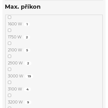
Max. příkon
1600 W
1
1750 W
2
2100 W
5
2900 W
2
3000 W
19
3100 W
4
3200 W
9