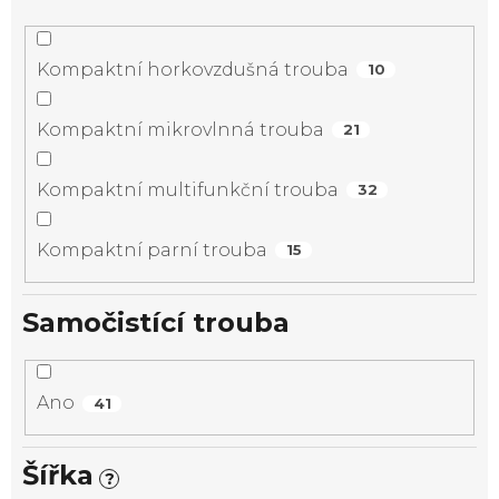
Kompaktní horkovzdušná trouba
10
Kompaktní mikrovlnná trouba
21
Kompaktní multifunkční trouba
32
Kompaktní parní trouba
15
Samočistící trouba
Ano
41
Šířka
?