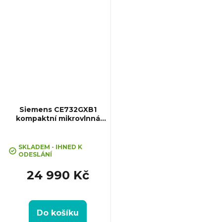
Tlumené dovírání dvířek...
Siemens CE732GXB1
kompaktní mikrovlnná
trouba iQ700
Průměrné
hodnocení
SKLADEM - IHNED K
ODESLÁNÍ
produktu
je
24 990 Kč
5,0
z
5
hvězdiček.
Do košíku