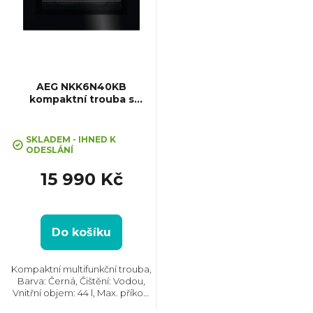
i
s
p
AEG NKK6N40KB
kompaktní trouba s
mikrovlnami CombiQuick
r
SKLADEM - IHNED K
o
ODESLÁNÍ
15 990 Kč
d
u
Do košíku
k
Kompaktní multifunkční trouba,
Barva: Černá, Čištění: Vodou,
t
Vnitřní objem: 44 l, Max. příkon:
3000 W, Gril, Rozměry (VxŠxH):