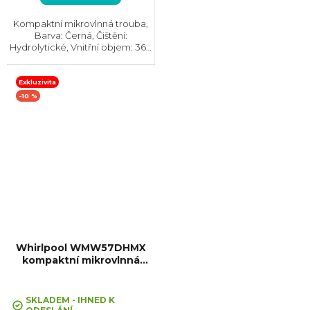
Kompaktní mikrovlnná trouba,
Barva: Černá, Čištění:
Hydrolytické, Vnitřní objem: 36 l,
Max. příkon: 3100 W, Rozměry
(VxŠxH):455x594x564 mm,
Počet skel ve dvířkách: 3,
Exkluzivita
Tlumené dovírání dvířek
-10 %
SoftClose
Whirlpool WMW57DHMX
kompaktní mikrovlnná
+ Sleva 10% při zadání kódu
trouba
"SLEVA10"
SKLADEM - IHNED K