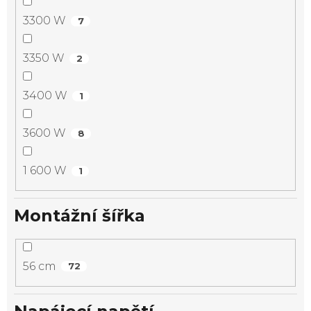
3300 W
7
3350 W
2
3400 W
1
3600 W
8
1 600 W
1
Montážní šířka
56 cm
72