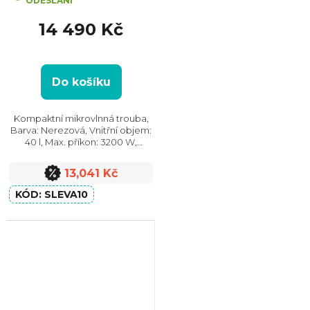
ODESLÁNÍ
14 490 Kč
Do košíku
Kompaktní mikrovlnná trouba,
Barva: Nerezová, Vnitřní objem:
40 l, Max. příkon: 3200 W,
Vzhled: Moderní, Rozměry
(VxŠxH): 455x595x560 mm,
13,041 Kč
Počet skel ve dvířkách: 3
SLEVA10