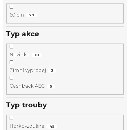
60 cm
79
Typ akce
Novinka
10
Zimní výprodej
3
Cashback AEG
5
Typ trouby
Horkovzdušné
45