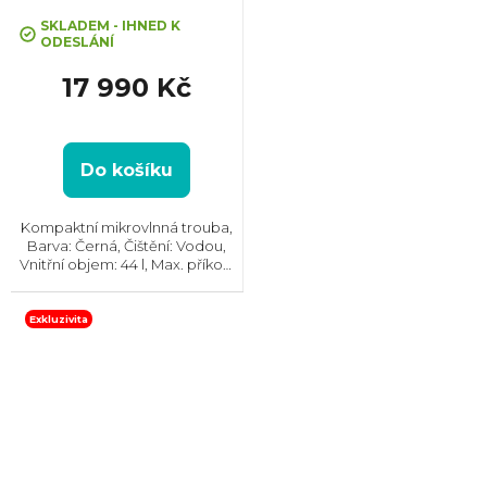
SKLADEM - IHNED K
ODESLÁNÍ
17 990 Kč
Do košíku
Kompaktní mikrovlnná trouba,
Barva: Černá, Čištění: Vodou,
Vnitřní objem: 44 l, Max. příkon:
2100 W, Gril , Rozměry (VxŠxH):
455x595x567 mm, Počet skel ve
dvířkách: 4, Tlumené dovírání
Exkluzivita
dvířek...