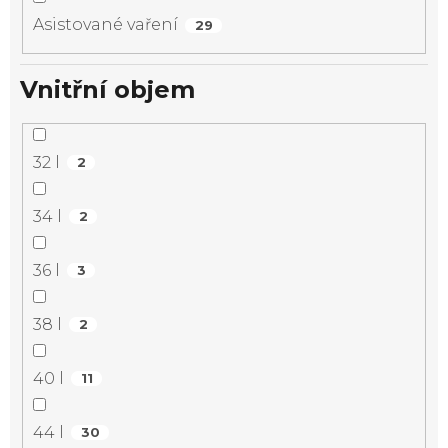
Asistované vaření
29
Vnitřní objem
32 l
2
34 l
2
36 l
3
38 l
2
40 l
11
44 l
30