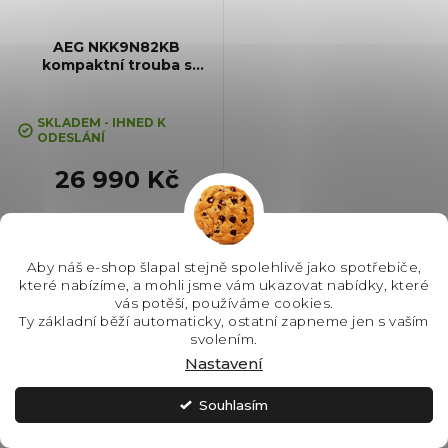
AEG NKK9N82KB
kompaktní trouba s
mikrovlnami CombiQuick
SKLADEM - IHNED K
ODESLÁNÍ
26 990 Kč
Do košíku
Aby náš e-shop šlapal stejně spolehlivě jako spotřebiče,
které nabízíme, a mohli jsme vám ukazovat nabídky, které
vás potěší, používáme cookies.
Kompaktní multifunkční trouba s
Ty základní běží automaticky, ostatní zapneme jen s vaším
mikrovlnami, Barva: Černá,
svolením.
Čištění: Vodou, Vnitřní objem: 44
l, Max. příkon: 3000 W, Gril,
Nastavení
Rozměry (VxŠxH): 455x595x567
mm, Výbava: Teplotní sonda,...
Souhlasím