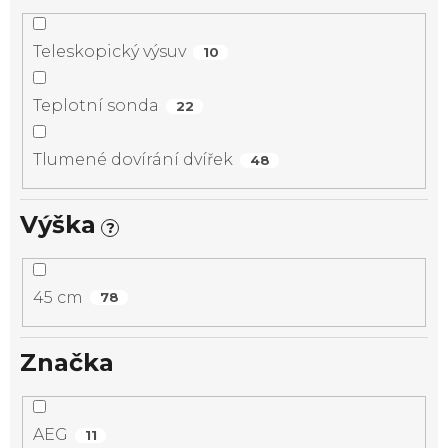
Teleskopický výsuv
10
Teplotní sonda
22
Tlumené dovírání dvířek
48
Výška
?
45 cm
78
Značka
AEG
11