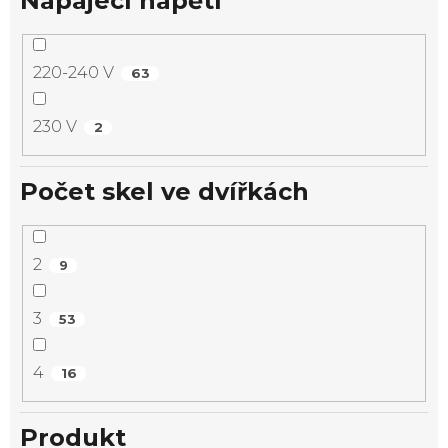
Napájecí napětí
220-240 V
63
230 V
2
Počet skel ve dvířkách
2
9
3
53
4
16
Produkt