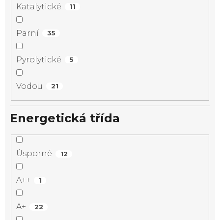
Katalytické
11
Parní
35
Pyrolytické
5
Vodou
21
Energetická třída
Úsporné
12
A++
1
A+
22