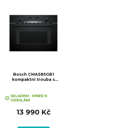
455x595x567 mm, Teplotní
ů
rozsah: 30°C - 300°C, Počet skel
ve dvířkách: 3
Bosch CMA585GB1
kompaktní trouba s
mikrovlnami trouba Serie 6
SKLADEM - IHNED K
ODESLÁNÍ
13 990 Kč