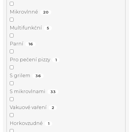
Mikrovlnné
20
Multifunkční
5
Parní
16
Pro pečení pizzy
1
S grilem
36
S mikrovlnami
33
Vakuové vaření
2
Horkovzudné
1