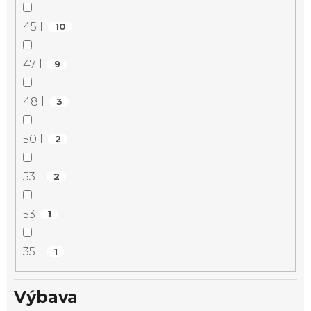
45 l
10
47 l
9
48 l
3
50 l
2
53 l
2
53
1
35 l
1
Výbava