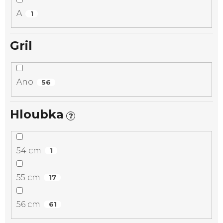
A
1
Gril
Ano
56
Hloubka
?
54 cm
1
55 cm
17
56 cm
61