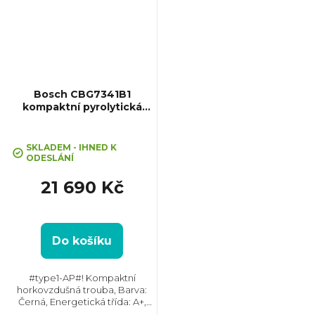
Bosch CBG7341B1
kompaktní pyrolytická
trouba Serie 8
SKLADEM - IHNED K
ODESLÁNÍ
21 690 Kč
Do košíku
#type1-AP#! Kompaktní
horkovzdušná trouba, Barva:
Černá, Energetická třída: A+,
Čištění: Hydrolytické ||