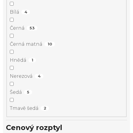
Bílá
4
Černá
53
Černá matná
10
Hnědá
1
Nerezová
4
Šedá
5
Tmavě šedá
2
Cenový rozptyl