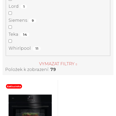
Lord
1
Siemens
9
Teka
14
Whirlpool
11
VYMAZAT FILTRY
Položek k zobrazení:
79
V
Exkluzivita
ý
p