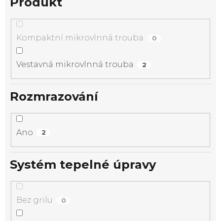
Produkt
Kompaktní mikrovlnná trouba
0
Vestavná mikrovlnná trouba
2
Rozmrazování
Ano
2
Systém tepelné úpravy
Bez grilu
0