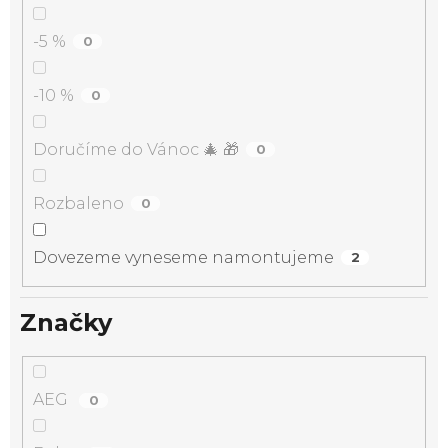
-5 %
0
-10 %
0
Doručíme do Vánoc 🎄 🎁
0
Rozbaleno
0
Dovezeme vyneseme namontujeme
2
Značky
AEG
0