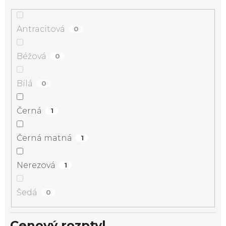
Antracitová
0
Béžová
0
Bílá
0
Černá
1
Černá matná
1
Nerezová
1
Šedá
0
Cenový rozptyl