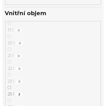
Vnitřní objem
17 l
0
20 l
0
21 l
0
22 l
0
23 l
0
25 l
2