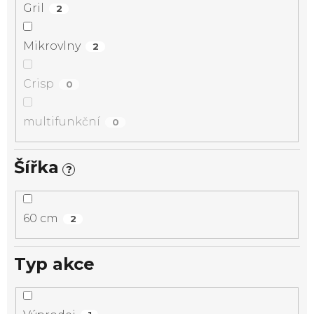
Gril
2
Mikrovlny
2
Crisp
0
multifunkční
0
Šířka
?
60 cm
2
Typ akce