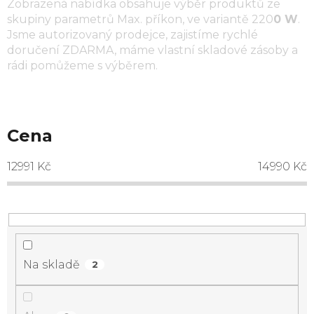
Zobrazená nabídka obsahuje výběr produktů ze
skupiny parametrů
Max. příkon
, ve variantě
220
0 W
.
Jsme autorizovaný prodejce, zajistíme rychlé
doručení ZDARMA, máme vlastní skladové zásoby a
rádi pomůžeme s výběrem.
Cena
12991
Kč
14990
Kč
Na skladě
2