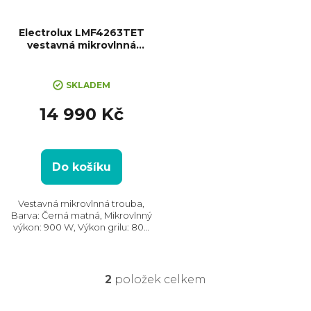
Electrolux LMF4263TET
vestavná mikrovlnná
trouba
SKLADEM
14 990 Kč
Do košíku
Vestavná mikrovlnná trouba,
Barva: Černá matná, Mikrovlnný
výkon: 900 W, Výkon grilu: 800
W, Počet úrovní výkonu: 5,
Systém tepelné úpravy:
Mikrovlny a Gril, Rozmrazování,
Rozměry (VxŠxH):...
2
položek celkem
O