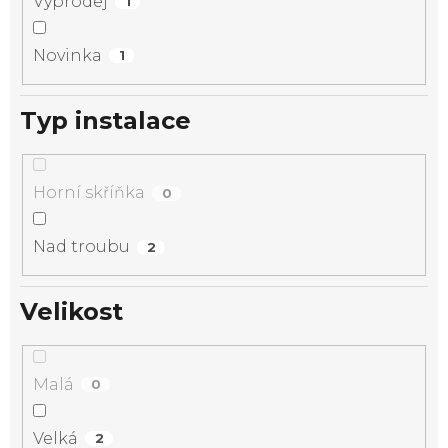
Výprodej
1
Novinka
1
Typ instalace
Horní skříňka
0
Nad troubu
2
Velikost
Malá
0
Velká
2