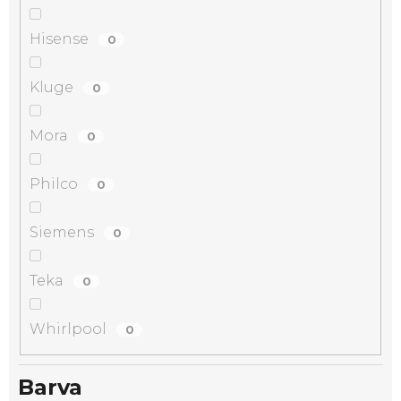
Hisense
0
Kluge
0
Mora
0
Philco
0
Siemens
0
Teka
0
Whirlpool
0
Barva