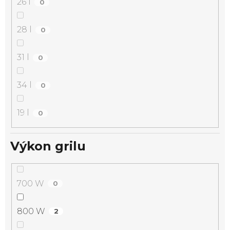
26 l
0
28 l
0
31 l
0
34 l
0
19 l
0
Výkon grilu
700 W
0
800 W
2