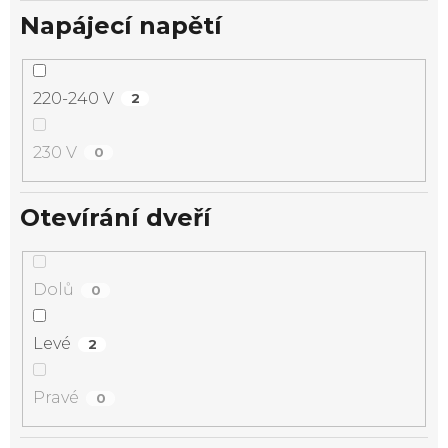
Napájecí napětí
220-240 V
2
230 V
0
Otevírání dveří
Dolů
0
Levé
2
Pravé
0