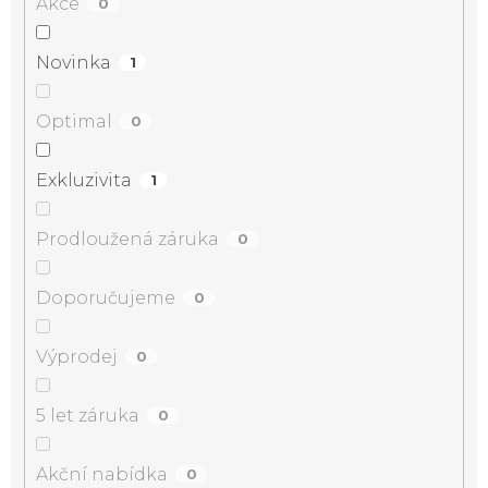
Akce
0
Novinka
1
Optimal
0
Exkluzivita
1
Prodloužená záruka
0
Doporučujeme
0
Výprodej
0
5 let záruka
0
Akční nabídka
0