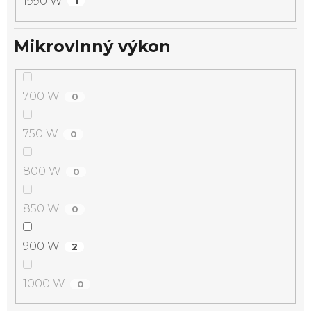
1990 W
1
Mikrovlnný výkon
700 W
0
750 W
0
800 W
0
850 W
0
900 W
2
1000 W
0