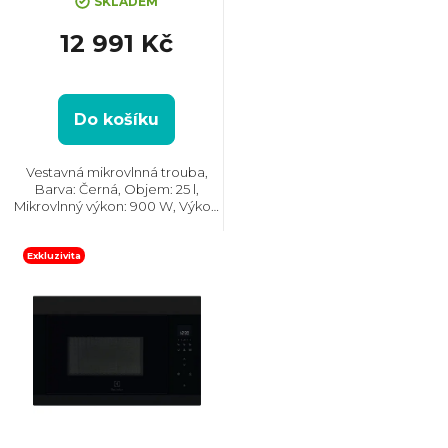
SKLADEM
o
12 991 Kč
d
u
Do košíku
k
Vestavná mikrovlnná trouba,
Barva: Černá, Objem: 25 l,
Mikrovlnný výkon: 900 W, Výkon
t
grilu: 800 W, Počet úrovní
výkonu: 5, Systém tepelné
úpravy: Mikrovlny, Gril,
ů
Exkluzivita
Rozmrazování, Rozměry
(VxŠxH):...