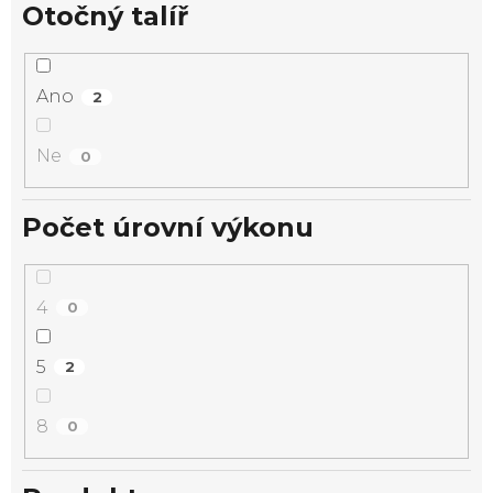
Otočný talíř
Ano
2
Ne
0
Počet úrovní výkonu
4
0
5
2
8
0