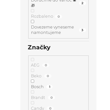
Doručíme do Vánoc 🎄
2
🎁
Rozbaleno
0
Dovezeme vyneseme
3
namontujeme
Značky
AEG
0
Beko
0
Bosch
1
Brandt
0
Candy
0