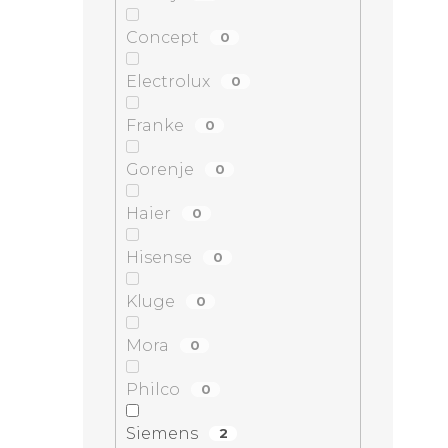
Concept
0
Electrolux
0
Franke
0
Gorenje
0
Haier
0
Hisense
0
Kluge
0
Mora
0
Philco
0
Siemens
2