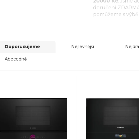
20000 Kč
. Jsme a
doručení ZDARMA, 
pomůžeme s výbě
Doporučujeme
Nejlevnější
Nejdra
Abecedně