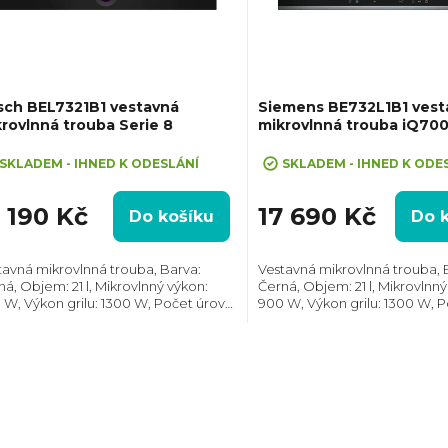
sch BEL7321B1 vestavná
Siemens BE732L1B1 vest
rovlnná trouba Serie 8
mikrovlnná trouba iQ70
SKLADEM - IHNED K ODESLÁNÍ
SKLADEM - IHNED K ODE
7 190 Kč
17 690 Kč
Do košíku
Do 
tavná mikrovlnná trouba, Barva:
Vestavná mikrovlnná trouba, 
ná, Objem: 21 l, Mikrovlnný výkon:
Černá, Objem: 21 l, Mikrovlnný
 W, Výkon grilu: 1300 W, Počet úrovní
900 W, Výkon grilu: 1300 W, P
onu: 5, Systém tepelné úpravy:
výkonu: 5, Systém tepelné úp
rovlny, Gril, Rozměry (VxŠxH):
Mikrovlny, Gril, Rozměry (VxŠx
x594x318 mm,...
382x594x318 mm,...
O