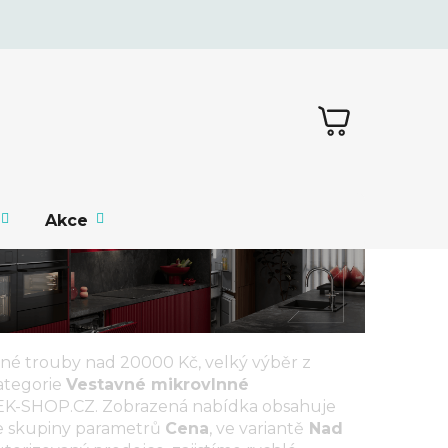
NÁKUPNÍ
KOŠÍK
Akce
nné trouby nad 20000 Kč
, velký výběr z
ategorie
Vestavné mikrovlnné
K-SHOP.CZ
. Zobrazená nabídka obsahuje
e skupiny parametrů
Cena
, ve variantě
Nad