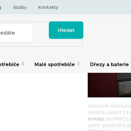
g
Služby
Kontakty
Hledat
otřebiče
Malé spotřebiče
Dřezy a baterie
rovlnné trouby nad 20000 Kč
Vestavné mikrovl
mnoha variant z k
NNÉ TROUBY NAD
trouby
na
PAROLE
výběr produktů z