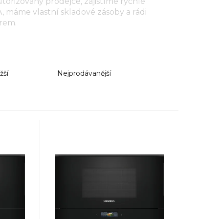
utorizovaný prodejce, zajistíme rychlé
máme vlastní skladové zásoby a rádi
rem.
žší
Nejprodávanější