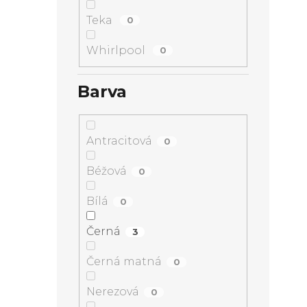
Teka
0
Whirlpool
0
Barva
Antracitová
0
Béžová
0
Bílá
0
Černá
3
Černá matná
0
Nerezová
0