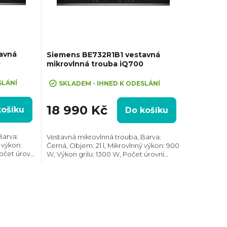
avná
Siemens BE732R1B1 vestavná
0
mikrovlnná trouba iQ700
SLÁNÍ
SKLADEM - IHNED K ODESLÁNÍ
18 990 Kč
košíku
Do košíku
Barva:
Vestavná mikrovlnná trouba, Barva:
 výkon:
Černá, Objem: 21 l, Mikrovlnný výkon: 900
očet úrovní
W, Výkon grilu: 1300 W, Počet úrovní
ravy:
výkonu: 5, Systém tepelné úpravy:
H):
Mikrovlny, Gril, Rozměry (VxŠxH):
382x594x318 mm,...