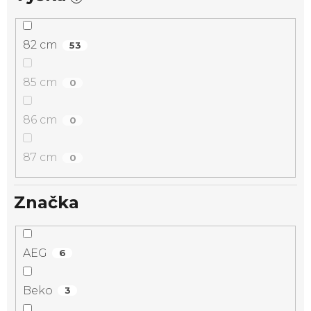
82 cm
53
85 cm
0
86 cm
0
87 cm
0
Značka
AEG
6
Beko
3