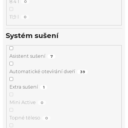
8.4 l
0
11,9 l
0
Systém sušení
Asistent sušení
7
Automatické otevírání dveří
39
Extra sušení
1
Mini Active
0
Topné těleso
0