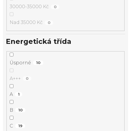
30000-35000 Kč
0
Nad 35000 Kč
0
Energetická třída
Úsporné
10
A+++
0
A
1
B
10
C
19