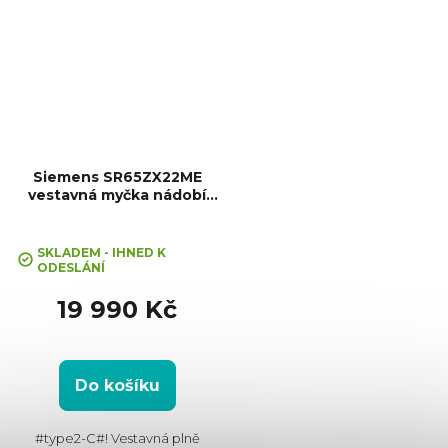
Siemens SR65ZX22ME
vestavná myčka nádobí
Zeolith® iQ500
Průměrné
hodnocení
SKLADEM - IHNED K
ODESLÁNÍ
produktu
je
19 990 Kč
5,0
z
5
hvězdiček.
Do košíku
#type2-C#! Vestavná plně