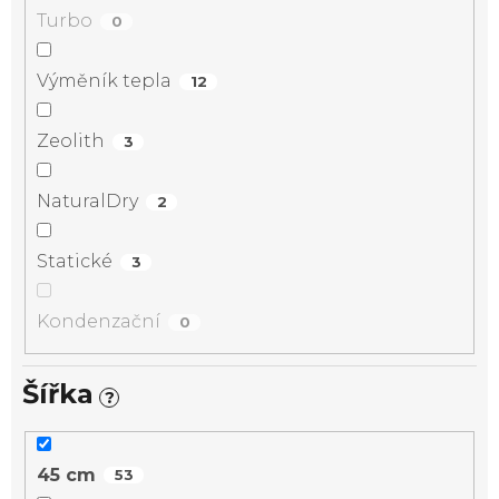
Turbo
0
Výměník tepla
12
Zeolith
3
NaturalDry
2
Statické
3
Kondenzační
0
Šířka
?
45 cm
53