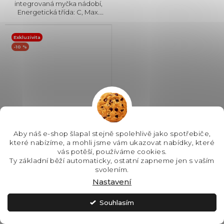
integrovaná myčka nádobí,
Energetická třída: C, Max.
hlučnost: 42 dB, Místo pro
příbory: Zásuvka, Počet souprav
nádobí: 10, Počet programů: 6,
Exkluzivita
Spotřeba vody na cyklus: 9...
-10 %
Aby náš e-shop šlapal stejně spolehlivě jako spotřebiče,
které nabízíme, a mohli jsme vám ukazovat nabídky, které
vás potěší, používáme cookies.
Siemens SR73EX25ME
Ty základní běží automaticky, ostatní zapneme jen s vaším
vestavná myčka nádobí
svolením.
+ Sleva 10% při zadání kódu
iQ300
Nastavení
"SLEVA10"
SKLADEM - IHNED K
ODESLÁNÍ
Souhlasím
21 990 Kč