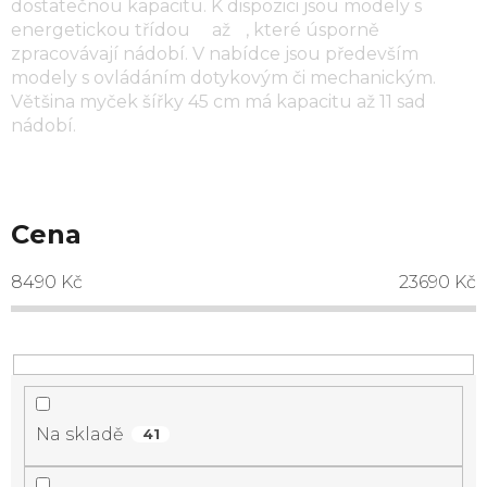
dostatečnou kapacitu. K dispozici jsou modely s
energetickou třídou
B
až
F
, které úsporně
zpracovávají nádobí. V nabídce jsou především
modely s ovládáním dotykovým či mechanickým.
Většina myček šířky 45 cm má kapacitu až 11 sad
nádobí.
Cena
8490
Kč
23690
Kč
Na skladě
41