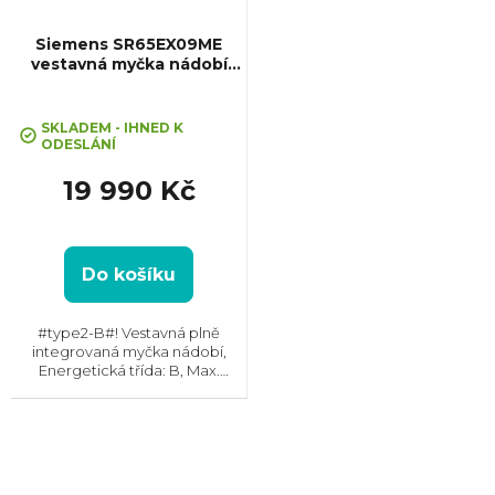
Siemens SR65EX09ME
vestavná myčka nádobí
iQ500
SKLADEM - IHNED K
ODESLÁNÍ
19 990 Kč
Do košíku
#type2-B#! Vestavná plně
integrovaná myčka nádobí,
Energetická třída: B, Max.
hlučnost: 44 dB, Místo pro
příbory: Zásuvka, Počet souprav
nádobí: 10, Počet programů: 6,
Spotřeba vody na cyklus: 8.7...