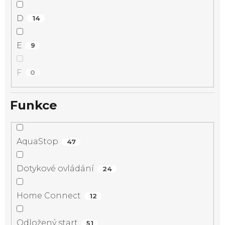
D
14
E
9
F
0
Funkce
AquaStop
47
Dotykové ovládání
24
Home Connect
12
Odložený start
51