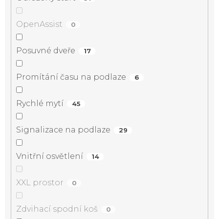
OpenAssist
0
Posuvné dveře
17
Promítání času na podlaze
6
Rychlé mytí
45
Signalizace na podlaze
29
Vnitřní osvětlení
14
XXL prostor
0
Zdvihací spodní koš
0