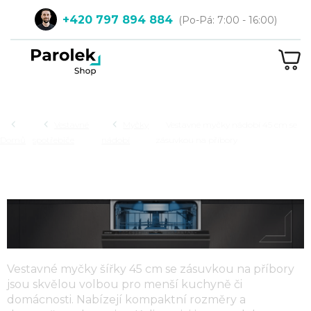
Přejít
+420 797 894 884
na
obsah
NÁ
KOŠ
Hledat
Vestavné
Myčky
Vestavné myčky nádobí 45 cm se
Domů
spotřebiče
nádobí
zásuvkou na příbory
VESTAVNÉ MYČKY NÁDOBÍ 45 CM
SE ZÁSUVKOU NA PŘÍBORY
Vestavné myčky šířky 45 cm se zásuvkou na příbory
jsou skvělou volbou pro menší kuchyně či
domácnosti. Nabízejí kompaktní rozměry a