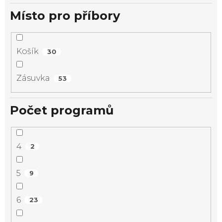
Místo pro příbory
Košík
30
Zásuvka
53
Počet programů
4
2
5
9
6
23