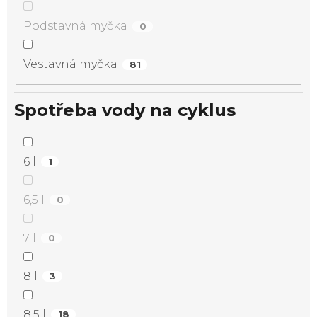
Podstavná myčka
0
Vestavná myčka
81
Spotřeba vody na cyklus
6 l
1
6,5 l
0
7 l
0
8 l
3
8,5 l
18