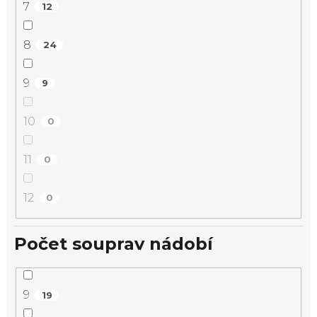
7
12
8
24
9
9
10
0
11
0
12
0
Počet souprav nádobí
9
19