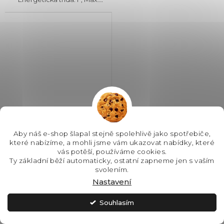
hlučnost: 49 dB, Místo pro
příbory: Košík, Počet souprav
nádobí: 9, Počet programů: 5,
Spotřeba vody na cyklus: 10 l,...
Aby náš e-shop šlapal stejně spolehlivě jako spotřebiče,
které nabízíme, a mohli jsme vám ukazovat nabídky, které
Bosch SPV4EKX17E
vás potěší, používáme cookies.
vestavná myčka nádobí
Ty základní běží automaticky, ostatní zapneme jen s vaším
Serie 4
svolením.
Nastavení
SKLADEM - IHNED K
ODESLÁNÍ
Souhlasím
14 990 Kč