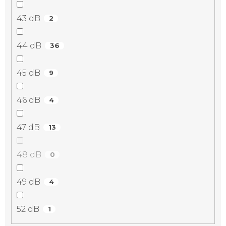
43 dB
2
44 dB
36
45 dB
9
46 dB
4
47 dB
13
48 dB
0
49 dB
4
52 dB
1