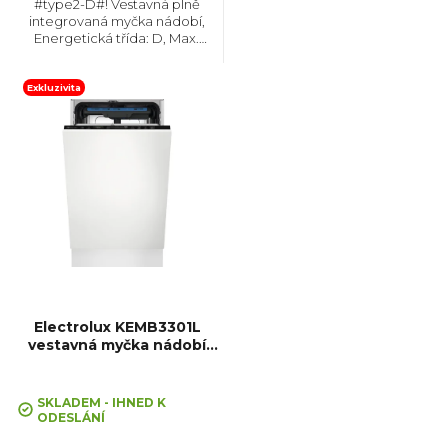
#type2-D#! Vestavná plně
integrovaná myčka nádobí,
t
Energetická třída: D, Max.
hlučnost: 44 dB, Místo pro
příbory: Zásuvka, Počet souprav
ů
nádobí: 10, Počet programů: 8,
Exkluzivita
Spotřeba vody na cyklus: 9...
Electrolux KEMB3301L
vestavná myčka nádobí
GlassCare
SKLADEM - IHNED K
ODESLÁNÍ