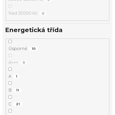
Nad 35000 Kč
0
Energetická třída
Úsporné
10
A+++
0
A
1
B
11
C
21