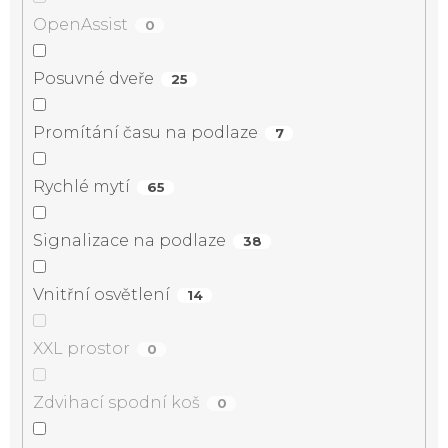
OpenAssist
0
Posuvné dveře
25
Promítání času na podlaze
7
Rychlé mytí
65
Signalizace na podlaze
38
Vnitřní osvětlení
14
XXL prostor
0
Zdvihací spodní koš
0