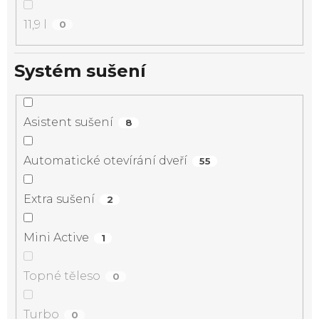
11,9 l
0
Systém sušení
Asistent sušení
8
Automatické otevírání dveří
55
Extra sušení
2
Mini Active
1
Topné těleso
0
Turbo
0