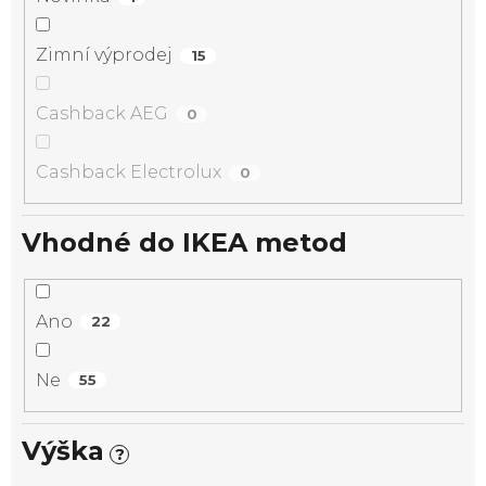
Zimní výprodej
15
Cashback AEG
0
Cashback Electrolux
0
Vhodné do IKEA metod
Ano
22
Ne
55
Výška
?