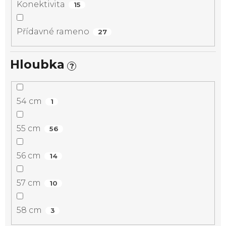
Konektivita
15
Přídavné rameno
27
Hloubka
?
54 cm
1
55 cm
56
56 cm
14
57 cm
10
58 cm
3