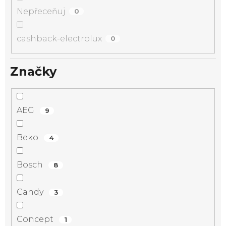
Nepřeceňuj
0
cashback-electrolux
0
Značky
AEG
9
Beko
4
Bosch
8
Candy
3
Concept
1