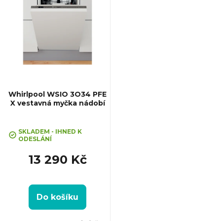
ý
p
i
s
p
Whirlpool WSIO 3O34 PFE
X vestavná myčka nádobí
r
SKLADEM - IHNED K
o
ODESLÁNÍ
13 290 Kč
d
u
Do košíku
k