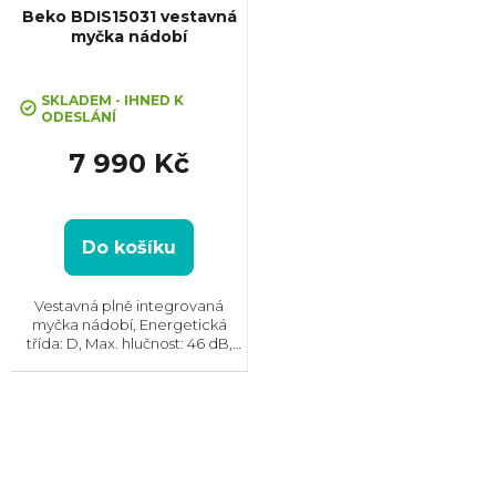
Beko BDIS15031 vestavná
myčka nádobí
SKLADEM - IHNED K
ODESLÁNÍ
7 990 Kč
Do košíku
Vestavná plně integrovaná
myčka nádobí, Energetická
třída: D, Max. hlučnost: 46 dB,
Místo pro příbory: Košík, Počet
souprav nádobí: 10, Počet
programů: 5, Spotřeba vody na
cyklus: 12 l, Rozměry...