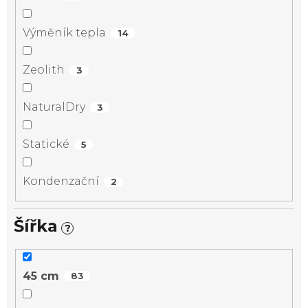
Výměník tepla
14
Zeolith
3
NaturalDry
3
Statické
5
Kondenzační
2
Šířka
?
45 cm
83