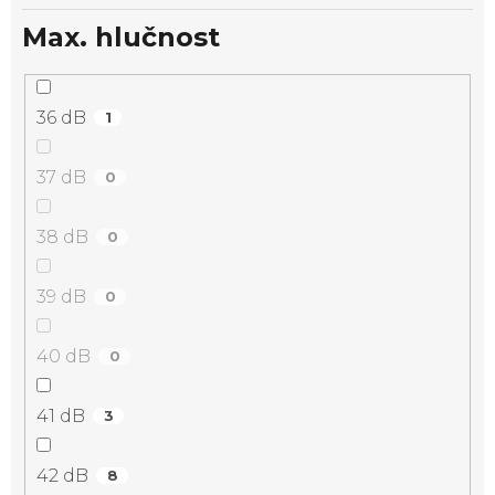
Max. hlučnost
36 dB
1
37 dB
0
38 dB
0
39 dB
0
40 dB
0
41 dB
3
42 dB
8