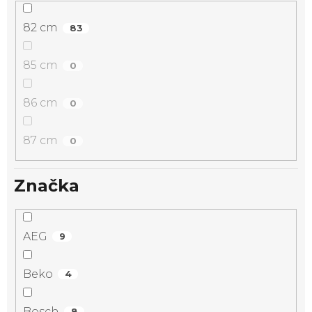
82 cm
83
85 cm
0
86 cm
0
87 cm
0
Značka
AEG
9
Beko
4
Bosch
8