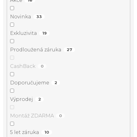
Akce
16
Novinka
33
Exkluzivita
19
Prodloužená záruka
27
CashBack
0
Doporučujeme
2
Výprodej
2
Montáž ZDARMA
0
5 let záruka
10