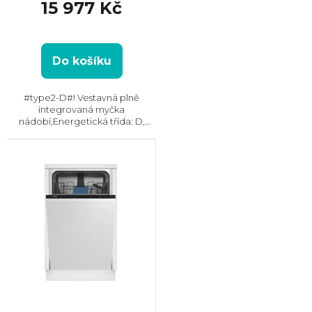
15 977 Kč
Do košíku
#type2-D#! Vestavná plně
integrovaná myčka
nádobí,Energetická třída: D,
Max. hlučnost: 44 dB, Místo pro
příbory: Zásuvka, Počet souprav
nádobí: 10, Počet programů: 8,
Spotřeba vody na cyklus: 10...