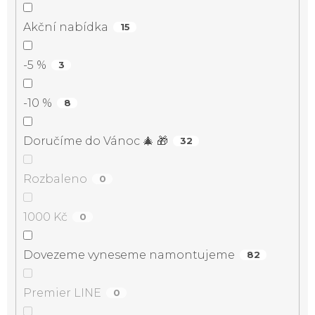
Akční nabídka
15
-5 %
3
-10 %
8
Doručíme do Vánoc 🎄 🎁
32
Rozbaleno
0
1000 Kč
0
Dovezeme vyneseme namontujeme
82
Premier LINE
0