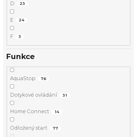
D
23
E
24
F
3
Funkce
AquaStop
76
Dotykové ovládání
31
Home Connect
14
Odložený start
77