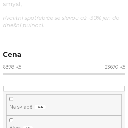
smysl,
Kvalitní spotřebiče se slevou až -30% jen do
dnešní půlnoci.
Cena
6898
Kč
23690
Kč
Na skladě
64