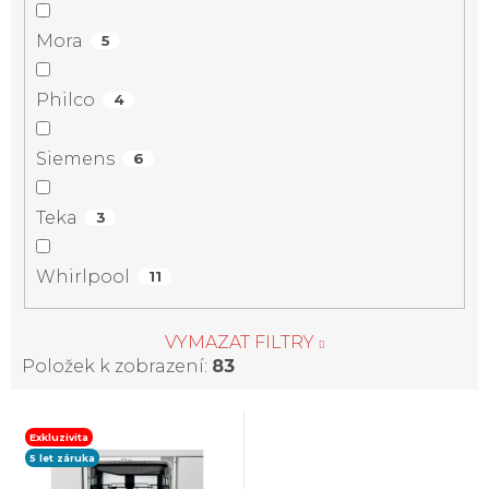
Mora
5
Philco
4
Siemens
6
Teka
3
Whirlpool
11
VYMAZAT FILTRY
Položek k zobrazení:
83
V
Exkluzivita
5 let záruka