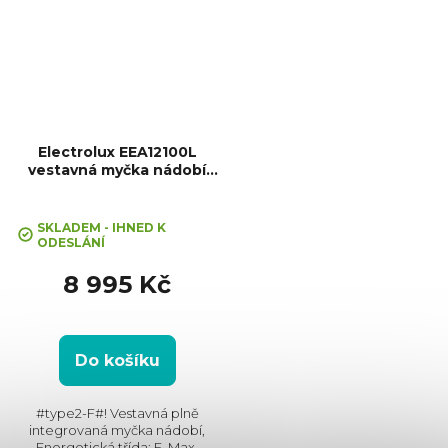
Electrolux EEA12100L
vestavná myčka nádobí
AirDry
SKLADEM - IHNED K
ODESLÁNÍ
8 995 Kč
Do košíku
#type2-F#! Vestavná plně
integrovaná myčka nádobí,
Energetická třída: F, Max.