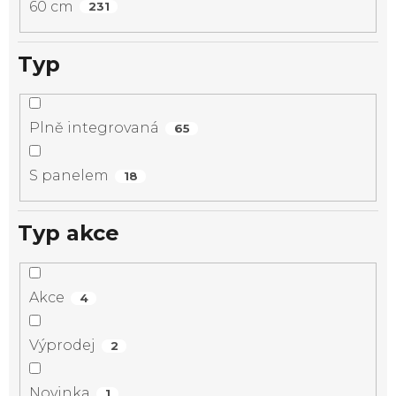
60 cm
231
Typ
Plně integrovaná
65
S panelem
18
Typ akce
Akce
4
Výprodej
2
Novinka
1