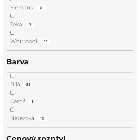
Siemens
6
Teka
3
Whirlpool
11
Barva
Bílá
31
Černá
1
Nerezová
10
Cenový rozptyl