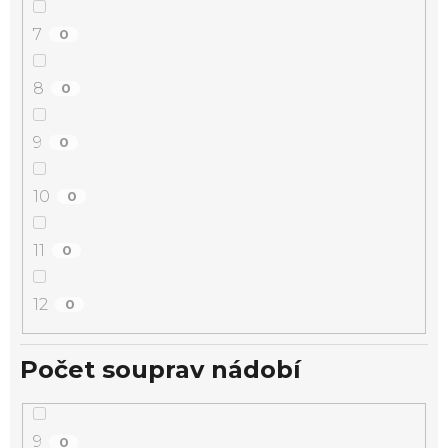
7
0
8
0
9
0
10
0
11
0
12
0
Počet souprav nádobí
9
0