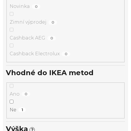
Novinka
0
Zimní výprodej
0
Cashback AEG
0
Cashback Electrolux
0
Vhodné do IKEA metod
Ano
0
Ne
1
Výška
?