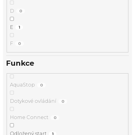
D
0
E
1
F
0
Funkce
AquaStop
0
Dotykové ovládání
0
Home Connect
0
Odložený start
1