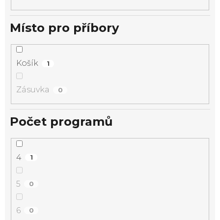
Místo pro příbory
Košík
1
Zásuvka
0
Počet programů
4
1
5
0
6
0