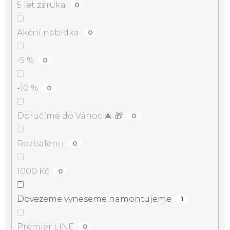
5 let záruka
0
Akční nabídka
0
-5 %
0
-10 %
0
Doručíme do Vánoc 🎄 🎁
0
Rozbaleno
0
1000 Kč
0
Dovezeme vyneseme namontujeme
1
Premier LINE
0