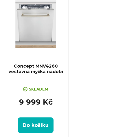
ý
p
i
s
p
Concept MNV4260
vestavná myčka nádobí
r
SKLADEM
o
9 999 Kč
d
u
Do košíku