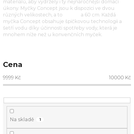
materiálů, aby vydržely i ty nejnáročnější domácí
úkony. Myčky Concept jsou k dispozici ve dvou
různých velikostech, a to
45 cm
a 60 cm. Každá
myčka Concept obsahuje špičkovou technologii a
šetří vodu díky účinnosti spotřeby vody, která je
mnohem níže než u konvenčních myček.
Cena
9999
Kč
10000
Kč
Na skladě
1