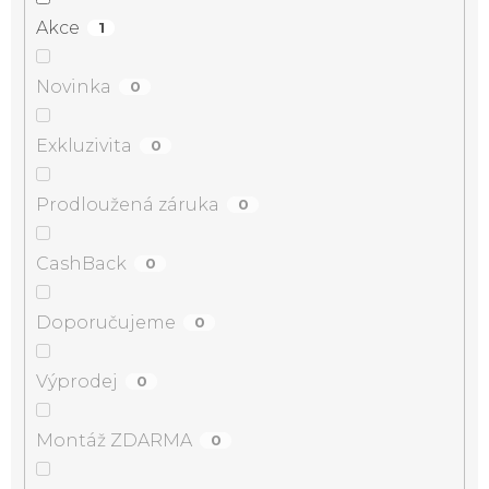
Akce
1
Novinka
0
Exkluzivita
0
Prodloužená záruka
0
CashBack
0
Doporučujeme
0
Výprodej
0
Montáž ZDARMA
0