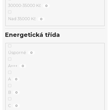
30000-35000 Kč
0
Nad 35000 Kč
0
Energetická třída
Úsporné
0
A+++
0
A
0
B
0
C
0