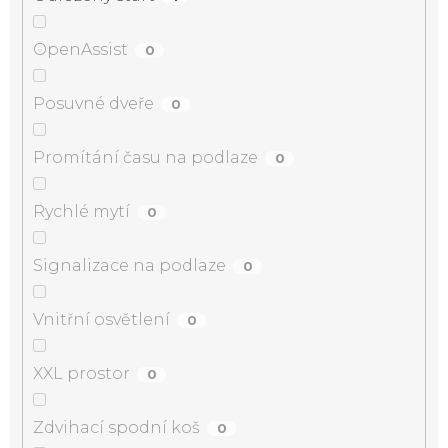
OpenAssist
0
Posuvné dveře
0
Promítání času na podlaze
0
Rychlé mytí
0
Signalizace na podlaze
0
Vnitřní osvětlení
0
XXL prostor
0
Zdvihací spodní koš
0