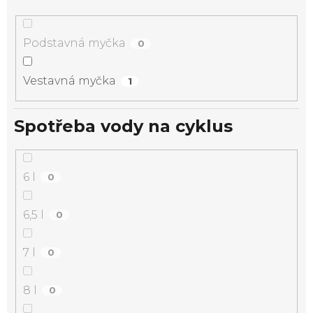
Podstavná myčka
0
Vestavná myčka
1
Spotřeba vody na cyklus
6 l
0
6,5 l
0
7 l
0
8 l
0