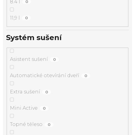
8.4 l
0
11,9 l
0
Systém sušení
Asistent sušení
0
Automatické otevírání dveří
0
Extra sušení
0
Mini Active
0
Topné těleso
0