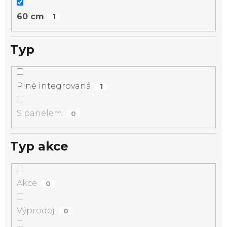
60 cm
1
Typ
Plně integrovaná
1
S panelem
0
Typ akce
Akce
0
Výprodej
0