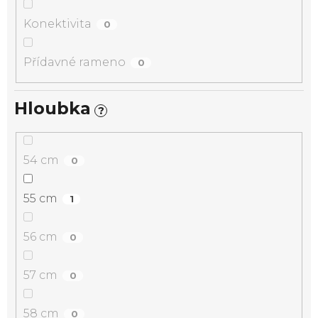
Konektivita
0
Přídavné rameno
0
Hloubka
?
54 cm
0
55 cm
1
56 cm
0
57 cm
0
58 cm
0