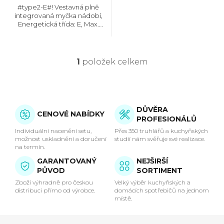
k
#type2-E#! Vestavná plně
integrovaná myčka nádobí,
Energetická třída: E, Max.
t
hlučnost: 47 dB, Místo pro
příbory: Košík, Počet souprav
nádobí: 12, Počet programů: 4,
ů
Spotřeba vody na cyklus: 11 l,...
1
položek celkem
O
v
l
DŮVĚRA
CENOVÉ NABÍDKY
PROFESIONÁLŮ
á
Individuální nacenění setu,
Přes 350 truhlářů a kuchyňských
možnost uskladnění a doručení
studií nám svěřuje své realizace.
d
na termín.
GARANTOVANÝ
NEJŠIRŠÍ
a
PŮVOD
SORTIMENT
c
Zboží výhradně pro českou
Velký výběr kuchyňských a
distribuci přímo od výrobce.
domácích spotřebičů na jednom
místě.
í