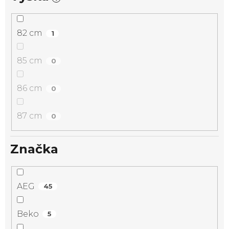
82 cm
1
85 cm
0
86 cm
0
87 cm
0
Značka
AEG
45
Beko
5