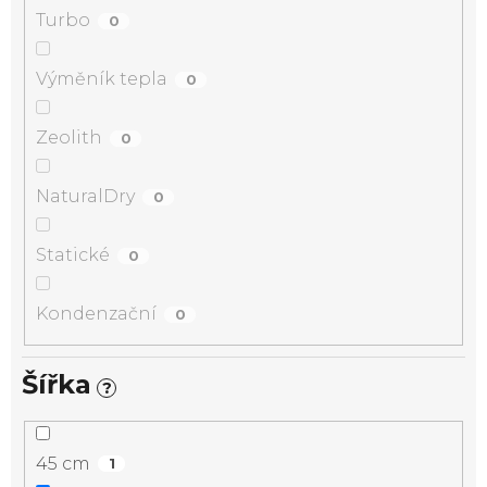
Turbo
0
Výměník tepla
0
Zeolith
0
NaturalDry
0
Statické
0
Kondenzační
0
Šířka
?
45 cm
1