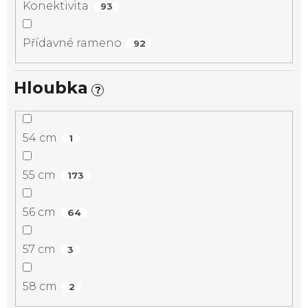
Konektivita
93
Přídavné rameno
92
Hloubka
?
54 cm
1
55 cm
173
56 cm
64
57 cm
3
58 cm
2