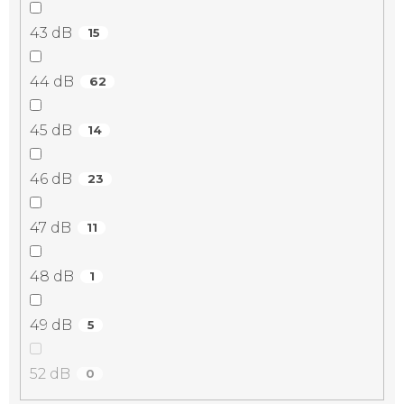
43 dB
15
44 dB
62
45 dB
14
46 dB
23
47 dB
11
48 dB
1
49 dB
5
52 dB
0