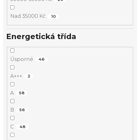
Nad 35000 Kč
10
Energetická třída
Úsporné
46
A+++
2
A
58
B
56
C
48