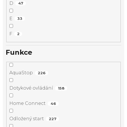
D
47
E
33
F
2
Funkce
AquaStop
226
Dotykové ovládání
158
Home Connect
46
Odložený start
227