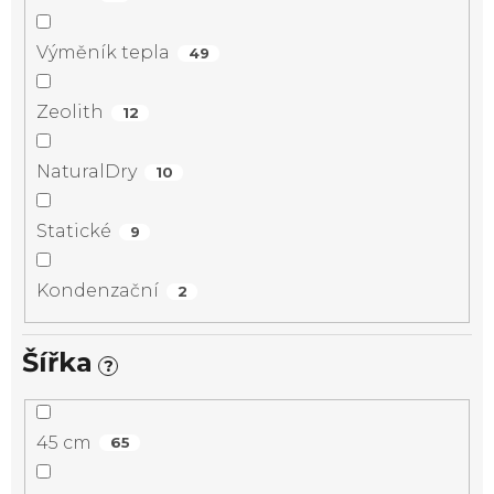
Výměník tepla
49
Zeolith
12
NaturalDry
10
Statické
9
Kondenzační
2
Šířka
?
45 cm
65