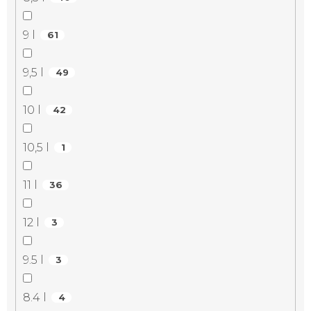
9 l
61
9,5 l
49
10 l
42
10,5 l
1
11 l
36
12 l
3
9.5 l
3
8.4 l
4