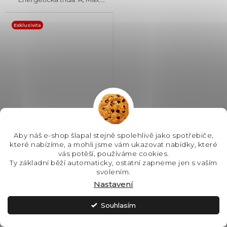
hlučnost: 38 dB, Místo pro
příbory: Zásuvka, Počet souprav
nádobí: 14, Počet programů: 8,
Exkluzivita
Spotřeba vody na cyklus: 8,5...
Aby náš e-shop šlapal stejně spolehlivě jako spotřebiče,
které nabízíme, a mohli jsme vám ukazovat nabídky, které
Gorenje GV663B65
vás potěší, používáme cookies.
vestavná myčka nádobí
Ty základní běží automaticky, ostatní zapneme jen s vaším
Průměrné
svolením.
hodnocení
Nastavení
SKLADEM - IHNED K
ODESLÁNÍ
produktu
je
Souhlasím
14 990 Kč
5,0
z