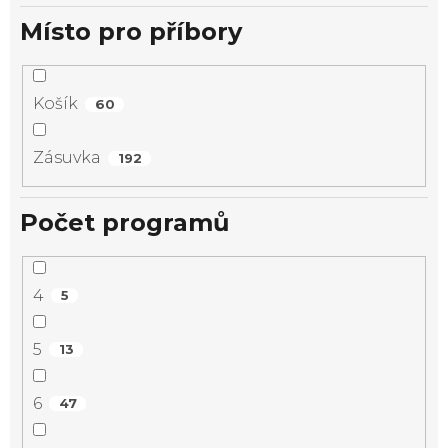
Místo pro příbory
Košík
60
Zásuvka
192
Počet programů
4
5
5
13
6
47