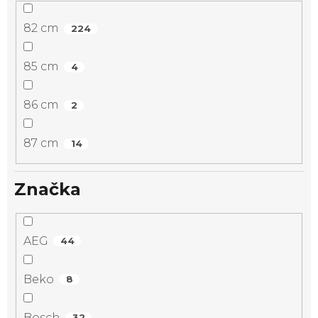
82 cm
224
85 cm
4
86 cm
2
87 cm
14
Značka
AEG
44
Beko
8
Bosch
32