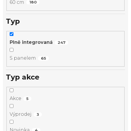
60 cm
180
Typ
Plně integrovaná
247
S panelem
65
Typ akce
Akce
5
Výprodej
3
Novinka
4