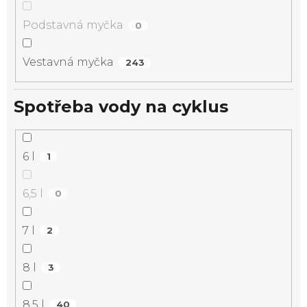
Podstavná myčka
0
Vestavná myčka
243
Spotřeba vody na cyklus
6 l
1
6,5 l
0
7 l
2
8 l
3
8,5 l
40