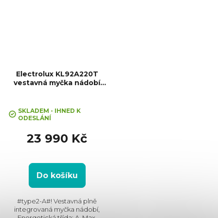
Electrolux KL92A220T
vestavná myčka nádobí
SatelliteClean® Pro
SKLADEM - IHNED K
ODESLÁNÍ
23 990 Kč
Do košíku
#type2-A#! Vestavná plně
integrovaná myčka nádobí,
Energetická třída: A, Max.