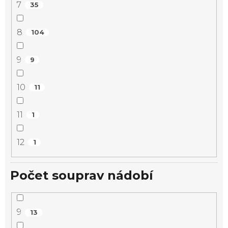
7
35
8
104
9
9
10
11
11
1
12
1
Počet souprav nádobí
9
13