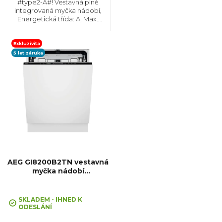
#type2-A#! Vestavná plně
integrovaná myčka nádobí,
t
Energetická třída: A, Max.
hlučnost: 37 dB, Místo pro
příbory: Zásuvka, Počet souprav
ů
nádobí: 14, Počet programů: 8,
Exkluzivita
Spotřeba vody na cyklus: 8,5...
5 let záruka
AEG GI8200B2TN vestavná
myčka nádobí
SatelliteClean® Pro
SKLADEM - IHNED K
ODESLÁNÍ