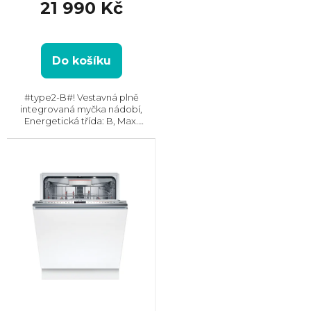
21 990 Kč
Do košíku
#type2-B#! Vestavná plně
integrovaná myčka nádobí,
Energetická třída: B, Max.
hlučnost: 38 dB, Místo pro
příbory: Zásuvka, Počet souprav
nádobí: 14, Počet programů: 8,
Spotřeba vody na cyklus: 8.4...