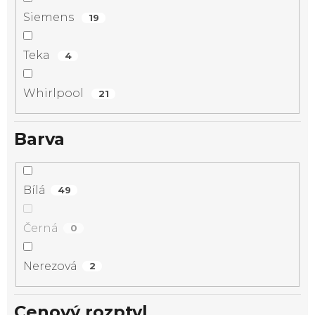
Siemens
19
Teka
4
Whirlpool
21
Barva
Bílá
49
Černá
0
Nerezová
2
Cenový rozptyl