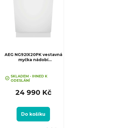
ý
p
i
s
p
AEG NG92IX20PK vestavná
myčka nádobí
SatelliteClean® Pro
r
SKLADEM - IHNED K
o
ODESLÁNÍ
24 990 Kč
d
u
Do košíku
k