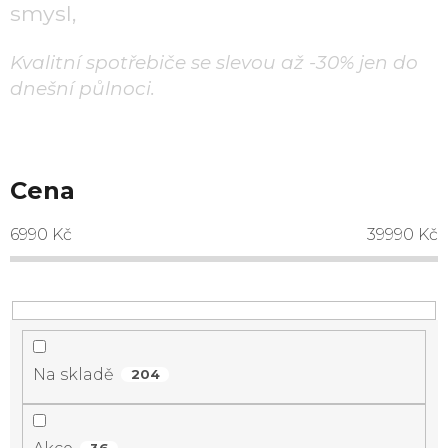
smysl,
Kvalitní spotřebiče se slevou až -30% jen do
dnešní půlnoci.
Cena
6990
Kč
39990
Kč
Na skladě
204