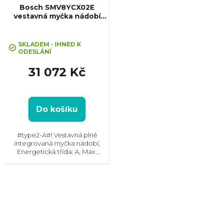
Bosch SMV8YCX02E
vestavná myčka nádobí
Zeolith® Serie 8
SKLADEM - IHNED K
ODESLÁNÍ
31 072 Kč
Do košíku
#type2-A#! Vestavná plně
integrovaná myčka nádobí,
Energetická třída: A, Max.
hlučnost: 44 dB, Místo pro
příbory: Zásuvka, Počet souprav
nádobí: 14, Počet programů: 8,
Spotřeba vody na cyklus: 9,5...