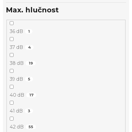
Max. hlučnost
36 dB
1
37 dB
4
38 dB
19
39 dB
5
40 dB
17
41 dB
3
42 dB
55