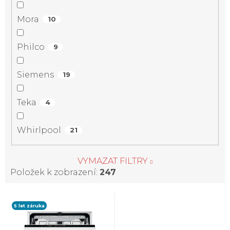
Mora
10
Philco
9
Siemens
19
Teka
4
Whirlpool
21
VYMAZAT FILTRY
Položek k zobrazení:
247
V
5 let záruka