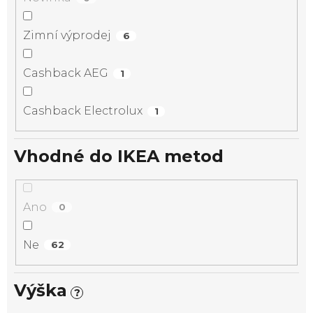
Zimní výprodej
6
Cashback AEG
1
Cashback Electrolux
1
Vhodné do IKEA metod
Ano
0
Ne
62
Výška
?