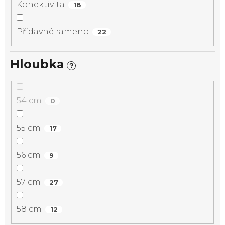
Konektivita
18
Přídavné rameno
22
Hloubka
?
54 cm
0
55 cm
17
56 cm
9
57 cm
27
58 cm
12