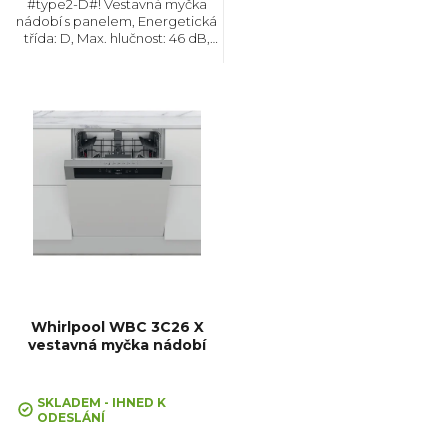
#type2-D#! Vestavná myčka
nádobí s panelem, Energetická
t
třída: D, Max. hlučnost: 46 dB,
Místo pro příbory: Košík, Počet
souprav nádobí: 13, Počet
ů
programů: 8, Spotřeba vody na
cyklus: 10 l,...
Whirlpool WBC 3C26 X
vestavná myčka nádobí
SKLADEM - IHNED K
ODESLÁNÍ