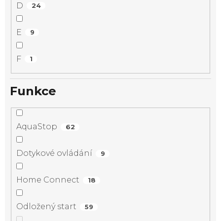
D
24
E
9
F
1
Funkce
AquaStop
62
Dotykové ovládání
9
Home Connect
18
Odložený start
59