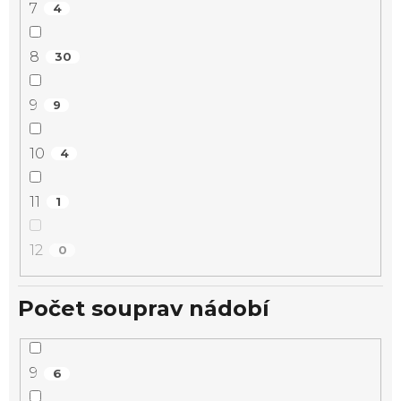
7
4
8
30
9
9
10
4
11
1
12
0
Počet souprav nádobí
9
6