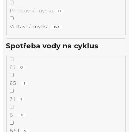
Podstavná myčka
0
Vestavná myčka
63
Spotřeba vody na cyklus
6 l
0
6,5 l
1
7 l
1
8 l
0
8,5 l
5