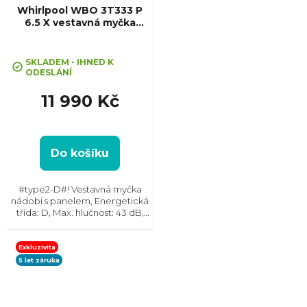
Whirlpool WBO 3T333 P
6.5 X vestavná myčka
nádobí
SKLADEM - IHNED K
ODESLÁNÍ
11 990 Kč
Do košíku
#type2-D#! Vestavná myčka
nádobí s panelem, Energetická
třída: D, Max. hlučnost: 43 dB,
Místo pro příbory: Košík, Počet
souprav nádobí: 14, Počet
programů: 10, Spotřeba vody
Exkluzivita
na cyklus: 6,5 l,...
5 let záruka