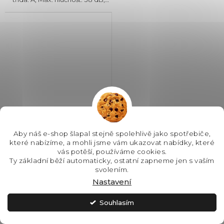
Místo pro příbory: Zásuvka,
Počet souprav nádobí: 15, Počet
programů: 10, Spotřeba vody
na cyklus: 10 l,...
Aby náš e-shop šlapal stejně spolehlivě jako spotřebiče,
které nabízíme, a mohli jsme vám ukazovat nabídky, které
AEG FEE53610ZM vestavná
vás potěší, používáme cookies.
myčka nádobí
Ty základní běží automaticky, ostatní zapneme jen s vaším
SatelliteClean
Průměrné
svolením.
hodnocení
Nastavení
SKLADEM - IHNED K
ODESLÁNÍ
produktu
je
Souhlasím
16 990 Kč
5,0
z