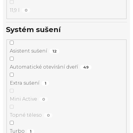
11,9 l
0
Systém sušení
Asistent sušení
12
Automatické otevírání dveří
49
Extra sušení
1
Mini Active
0
Topné těleso
0
Turbo
1