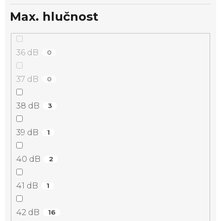
Max. hlučnost
36 dB
0
37 dB
0
38 dB
3
39 dB
1
40 dB
2
41 dB
1
42 dB
16