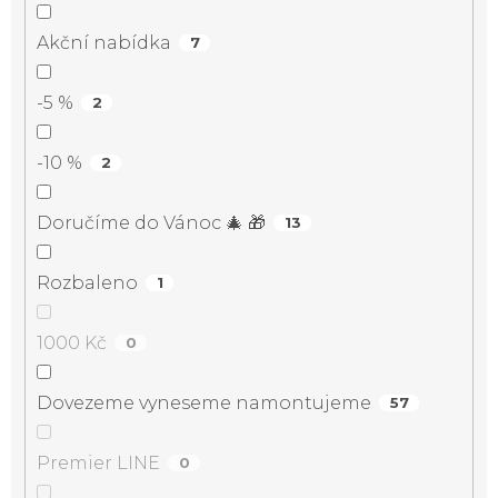
Akční nabídka
7
-5 %
2
-10 %
2
Doručíme do Vánoc 🎄 🎁
13
Rozbaleno
1
1000 Kč
0
Dovezeme vyneseme namontujeme
57
Premier LINE
0