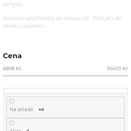
smysl,
Kvalitní spotřebiče se slevou až -30% jen do
dnešní půlnoci.
Cena
6898
Kč
36490
Kč
Na skladě
46