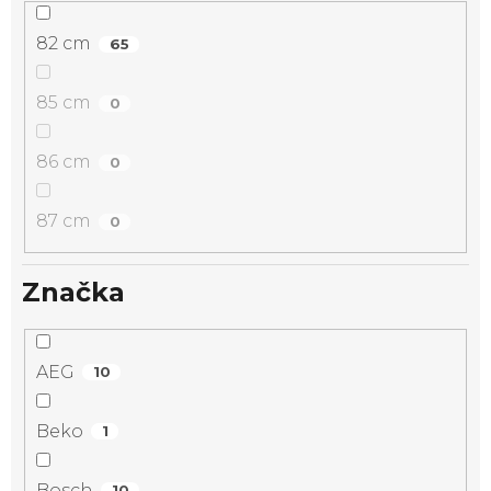
82 cm
65
85 cm
0
86 cm
0
87 cm
0
Značka
AEG
10
Beko
1
Bosch
10