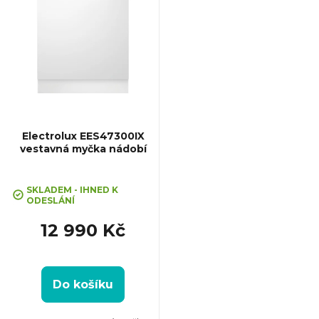
ý
p
i
s
p
Electrolux EES47300IX
vestavná myčka nádobí
r
Průměrné
hodnocení
SKLADEM - IHNED K
o
ODESLÁNÍ
produktu
je
12 990 Kč
5,0
d
z
5
u
hvězdiček.
Do košíku
k