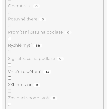
OpenAssist
0
Posuvné dveře
0
Promítání času na podlaze
0
Rychlé mytí
58
Signalizace na podlaze
0
Vnitřní osvětlení
13
XXL prostor
8
Zdvihací spodní koš
0