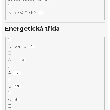
Nad 35000 Kč
1
Energetická třída
Úsporné
4
A+++
0
A
12
B
10
C
9