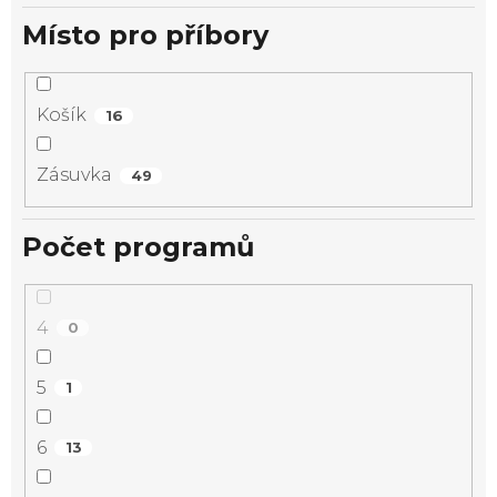
Místo pro příbory
Košík
16
Zásuvka
49
Počet programů
4
0
5
1
6
13