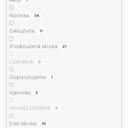
Akce
7
Novinka
36
Exkluzivita
11
Prodloužená záruka
21
CashBack
0
Doporučujeme
1
Výprodej
5
Montáž ZDARMA
0
5 let záruka
10