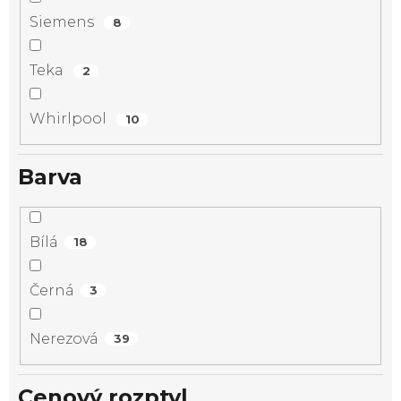
Siemens
8
Teka
2
Whirlpool
10
Barva
Bílá
18
Černá
3
Nerezová
39
Cenový rozptyl