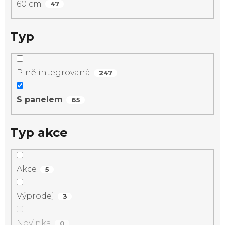
60 cm
47
Typ
Plně integrovaná
247
S panelem
65
Typ akce
Akce
5
Výprodej
3
Novinka
0