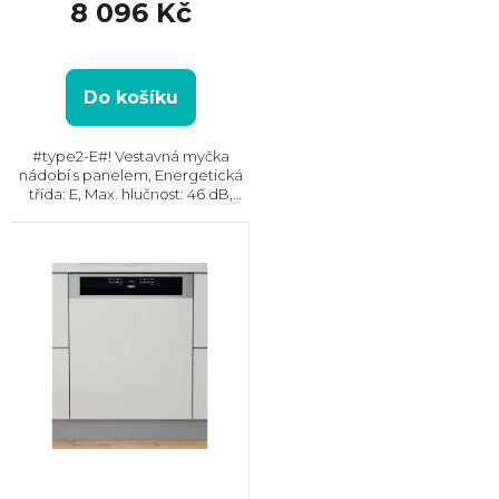
8 096 Kč
Do košíku
#type2-E#! Vestavná myčka
nádobí s panelem, Energetická
třída: E, Max. hlučnost: 46 dB,
Místo pro příbory: Košík, Počet
souprav nádobí: 14, Počet
programů: 8, Spotřeba vody na
cyklus: 9,5 l,...