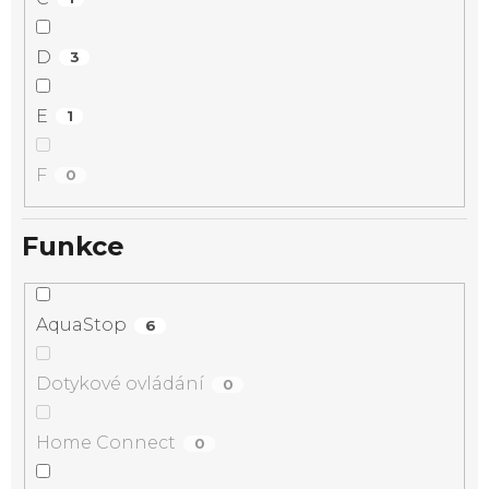
D
3
E
1
F
0
Funkce
AquaStop
6
Dotykové ovládání
0
Home Connect
0