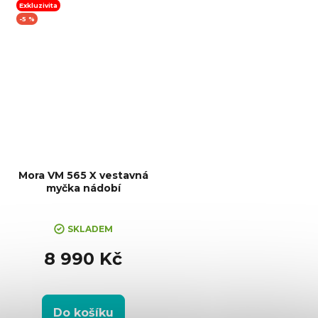
Exkluzivita
-5 %
Mora VM 565 X vestavná
myčka nádobí
+ Sleva 5% při zadání kódu
"SLEVA5"
SKLADEM
8 990 Kč
Do košíku