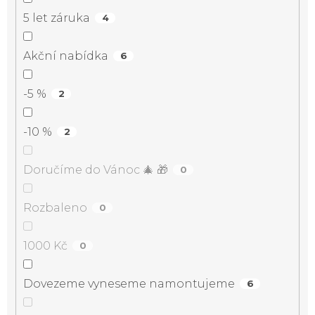
5 let záruka
4
Akční nabídka
6
-5 %
2
-10 %
2
Doručíme do Vánoc 🎄 🎁
0
Rozbaleno
0
1000 Kč
0
Dovezeme vyneseme namontujeme
6