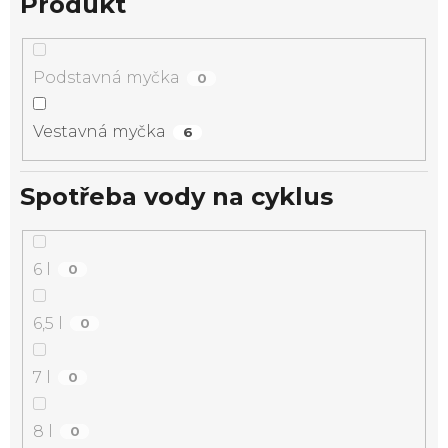
Produkt
Podstavná myčka
0
Vestavná myčka
6
Spotřeba vody na cyklus
6 l
0
6,5 l
0
7 l
0
8 l
0