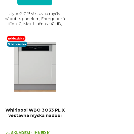
k
#type2-C#! Vestavná myčka
nádobí s panelem, Energetická
t
třída: C, Max. hlučnost: 41 dB,
Místo pro příbory: Zásuvka,
Počet souprav nádobí: 11, Počet
ů
programů: 9, Spotřeba vody na
Exkluzivita
cyklus: 8,5 l,...
5 let záruka
Whirlpool WBO 3O33 PL X
vestavná myčka nádobí
Průměrné
hodnocení
SKLADEM - IHNED K