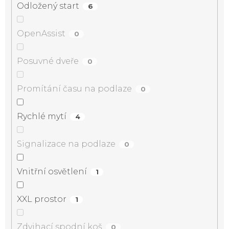
Odložený start
6
OpenAssist
0
Posuvné dveře
0
Promítání času na podlaze
0
Rychlé mytí
4
Signalizace na podlaze
0
Vnitřní osvětlení
1
XXL prostor
1
Zdvihací spodní koš
0