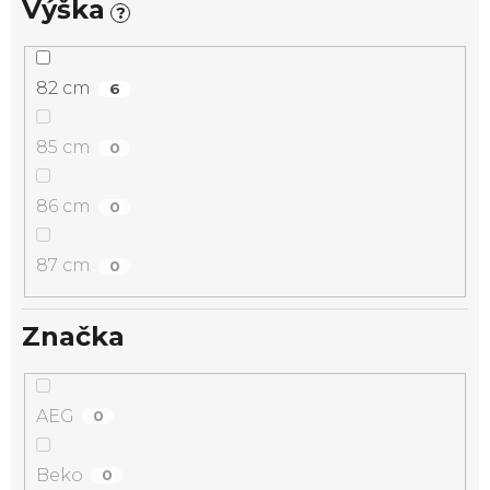
Výška
?
82 cm
6
85 cm
0
86 cm
0
87 cm
0
Značka
AEG
0
Beko
0