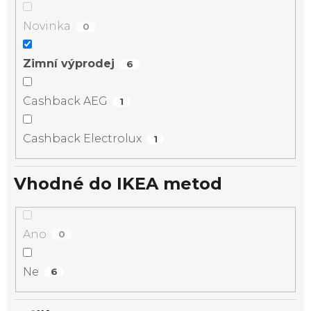
Novinka
0
Zimní výprodej
6
Cashback AEG
1
Cashback Electrolux
1
Vhodné do IKEA metod
Ano
0
Ne
6