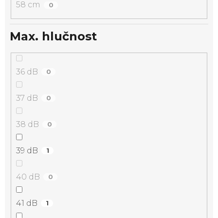
58 cm
0
Max. hlučnost
36 dB
0
37 dB
0
38 dB
0
39 dB
1
40 dB
0
41 dB
1