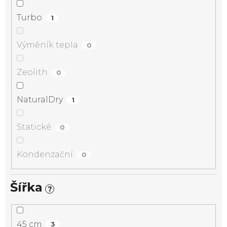
Turbo
1
Výměník tepla
0
Zeolith
0
NaturalDry
1
Statické
0
Kondenzační
0
Šířka
?
45 cm
3