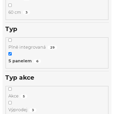
60 cm
3
Typ
Plně integrovaná
29
S panelem
6
Typ akce
Akce
5
Výprodej
3