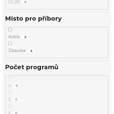
52 dB
0
Místo pro příbory
Košík
2
Zásuvka
4
Počet programů
4
0
5
0
6
0