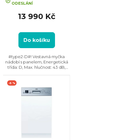
ODESLÁNÍ
produktu
je
13 990 Kč
5,0
z
5
hvězdiček.
Do košíku
#type2-D#! Vestavná myčka
nádobí s panelem, Energetická
třída: D, Max. hlučnost: 43 dB,
Místo pro příbory: Zásuvka,
Počet souprav nádobí: 14, Počet
programů: 11, Spotřeba vody na
-5 %
cyklus: 9,5 l,...