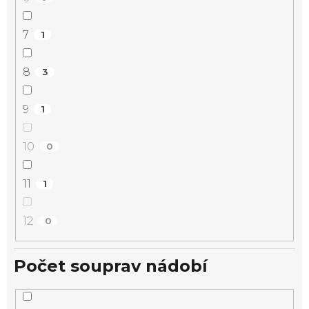
7
1
8
3
9
1
10
0
11
1
12
0
Počet souprav nádobí