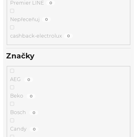
Premier LINE
0
Nepřeceňuj
0
cashback-electrolux
0
Značky
AEG
0
Beko
0
Bosch
0
Candy
0