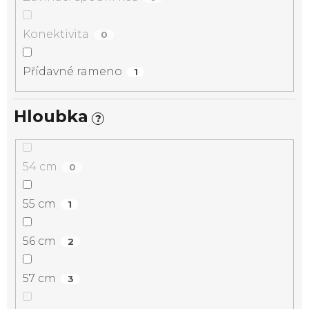
Konektivita
0
Přídavné rameno
1
Hloubka
?
54 cm
0
55 cm
1
56 cm
2
57 cm
3