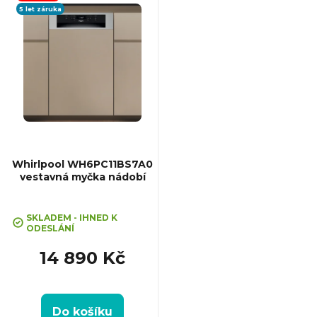
5 let záruka
ý
p
i
s
p
Whirlpool WH6PC11BS7A0
vestavná myčka nádobí
r
SKLADEM - IHNED K
o
ODESLÁNÍ
14 890 Kč
d
u
Do košíku