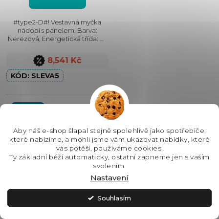
#type2-D#! Vestavná myčka
nádobí s panelem, Barva:
Nerezová, Energetická třída: D,
Max. hlučnost: 47 dB, Místo pro
příbory: Košík, Počet souprav
8,541 Kč
nádobí: 10, Počet programů: 8,
Spotřeba vody na...
SLEVA5
5 let záruka
-10 %
Aby náš e-shop šlapal stejně spolehlivě jako spotřebiče,
které nabízíme, a mohli jsme vám ukazovat nabídky, které
vás potěší, používáme cookies.
Ty základní běží automaticky, ostatní zapneme jen s vaším
svolením.
Nastavení
Souhlasím