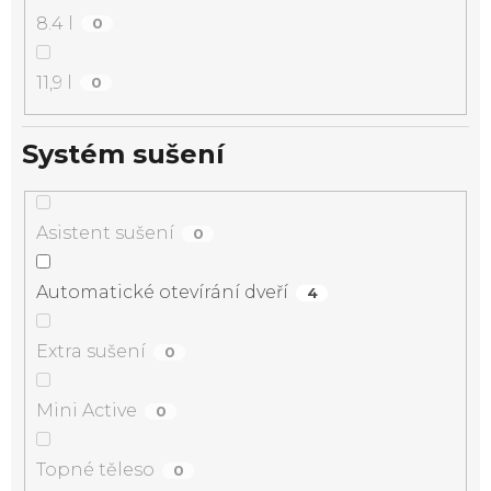
8.4 l
0
11,9 l
0
Systém sušení
Asistent sušení
0
Automatické otevírání dveří
4
Extra sušení
0
Mini Active
0
Topné těleso
0