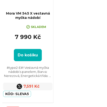
Mora VM 545 X vestavná
myčka nádobí
+ Sleva 5% při zadání kódu
Průměrné
"SLEVA5"
SKLADEM
hodnocení
produktu
7 990 Kč
je
5,0
z
Do košíku
5
hvězdiček.
#type2-E#! Vestavná myčka
nádobí s panelem, Barva:
Nerezová, Energetická třída: E,
Max. hlučnost: 47 dB, Místo pro
příbory: Košík, Počet souprav
7,591 Kč
nádobí: 9, Počet programů: 7,
Spotřeba vody na...
SLEVA5