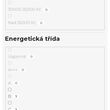
30000-35000 Kč
0
Nad 35000 Kč
0
Energetická třída
Úsporné
0
A+++
0
A
0
B
1
C
1