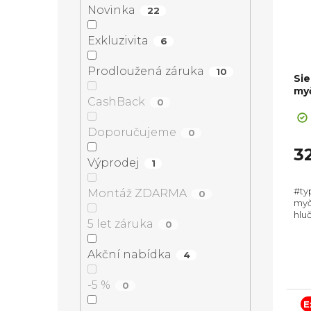
n
Novinka
22
r
s
í
Exkluzivita
6
o
p
Prodloužená záruka
p
10
Si
d
r
my
CashBack
0
a
u
o
Doporučujeme
0
n
3
k
d
Výprodej
1
e
t
u
#ty
Montáž ZDARMA
0
myč
l
hluč
ů
k
5 let záruka
0
Zás
Poč
cykl
Akční nabídka
4
t
-5 %
0
ů
E