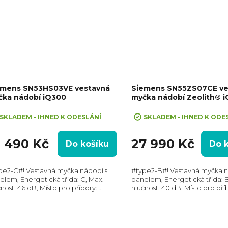
emens SN53HS03VE vestavná
Siemens SN55ZS07CE ve
čka nádobí iQ300
myčka nádobí Zeolith® 
SKLADEM - IHNED K ODESLÁNÍ
SKLADEM - IHNED K ODE
8 490 Kč
27 990 Kč
Do košíku
Do 
pe2-C#! Vestavná myčka nádobí s
#type2-B#! Vestavná myčka n
elem, Energetická třída: C, Max.
panelem, Energetická třída: B
nost: 46 dB, Místo pro příbory:
hlučnost: 40 dB, Místo pro pří
uvka, Počet souprav nádobí: 14,
Zásuvka, Počet souprav nádobí
et programů: 6, Spotřeba vody na
Počet programů: 8, Spotřeb
s: 9 l,...
cyklus: 9 l,...