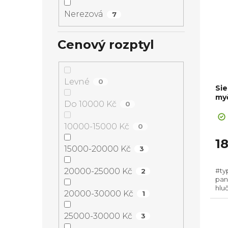
Nerezová
7
Cenový rozptyl
Levné
0
Si
my
Do 10000 Kč
0
10000-15000 Kč
0
1
15000-20000 Kč
3
20000-25000 Kč
#ty
2
pan
hluč
20000-30000 Kč
1
Zás
Poč
cyklu
25000-30000 Kč
3