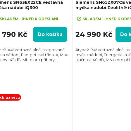
emens SN63EX22CE vestavná
Siemens SN65ZX07CE ve
čka nádobí iQ300
myčka nádobí Zeolith® 
SKLADEM - IHNED K ODESLÁNÍ
SKLADEM - IHNED K ODE
1 790 Kč
24 990 Kč
Do košíku
Do 
pe2-A#! Vestavná plně integrovaná
#type2-B#! Vestavná plně in
ka nádobí, Energetická třída: A, Max.
myčka nádobí, Energetická tří
nost: 42 dB, Místo pro příbory:
hlučnost: 40 dB, Místo pro pří
uvka, Počet souprav nádobí: 14,
Zásuvka, Počet souprav nádobí
et programů: 6, Spotřeba vody na
Počet programů: 8, Spotřeb
us: 9...
cyklus: 9...
xkluzivita