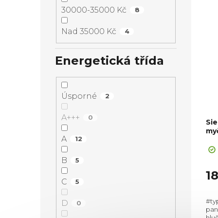
30000-35000 Kč
8
Nad 35000 Kč
4
Energetická třída
Úsporné
2
A+++
0
Si
my
A
12
B
5
1
C
5
#ty
D
0
pan
hluč