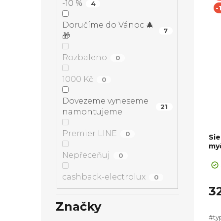
-10 %
4
-
Doručíme do Vánoc 🎄
7
🎁
Rozbaleno
0
1000 Kč
0
Dovezeme vyneseme
21
namontujeme
Premier LINE
0
Si
my
+ Sl
Nepřeceňuj
0
cashback-electrolux
0
3
Značky
#ty