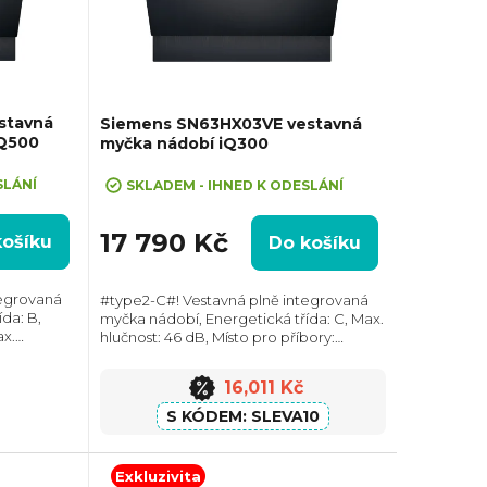
stavná
Siemens SN63HX03VE vestavná
iQ500
myčka nádobí iQ300
+ Sleva 10% při zadání kódu "SLEVA10"
SLÁNÍ
SKLADEM - IHNED K ODESLÁNÍ
17 790 Kč
košíku
Do košíku
tegrovaná
#type2-C#! Vestavná plně integrovaná
da: B,
myčka nádobí, Energetická třída: C, Max.
ax.
hlučnost: 46 dB, Místo pro příbory:
v nádobí:
Zásuvka, Počet souprav nádobí: 14,
eba vody
Počet programů: 6, Spotřeba vody na
16,011 Kč
cyklus: 9...
SLEVA10
Exkluzivita