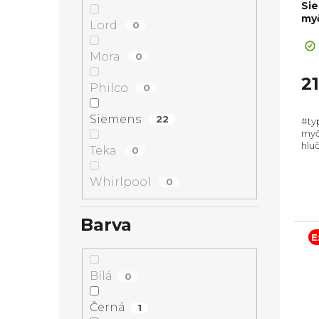
Si
my
Lord
0
Mora
0
2
Philco
0
Siemens
22
#ty
myč
hluč
Teka
0
Zás
Poč
Whirlpool
0
cykl
Barva
E
Bílá
0
Černá
1