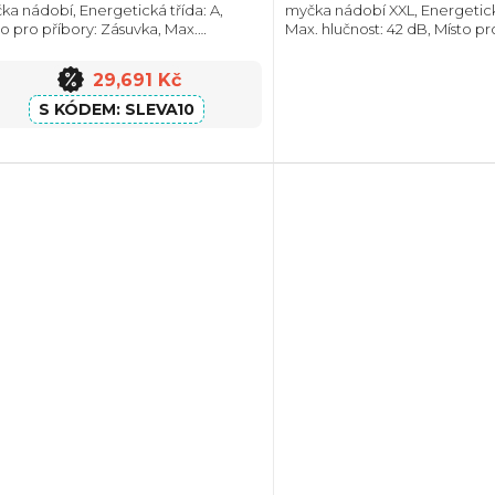
ka nádobí, Energetická třída: A,
myčka nádobí XXL, Energetická
to pro příbory: Zásuvka, Max.
Max. hlučnost: 42 dB, Místo pr
čnost: 42 dB, Počet souprav nádobí:
Zásuvka, Počet souprav nádobí
 Počet programů: 7, Spotřeba vody
Počet programů: 6, Spotřeba
29,691 Kč
yklus: 9...
cyklus:...
SLEVA10