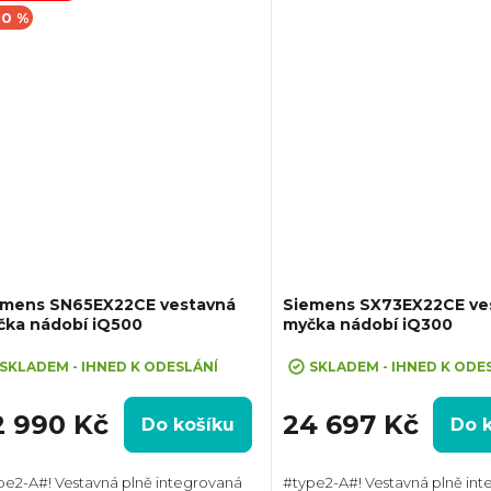
10 %
emens SN65EX22CE vestavná
Siemens SX73EX22CE ve
čka nádobí iQ500
myčka nádobí iQ300
eva 10% při zadání kódu "SLEVA10"
SKLADEM - IHNED K ODESLÁNÍ
SKLADEM - IHNED K ODE
2 990 Kč
24 697 Kč
Do košíku
Do 
pe2-A#! Vestavná plně integrovaná
#type2-A#! Vestavná plně in