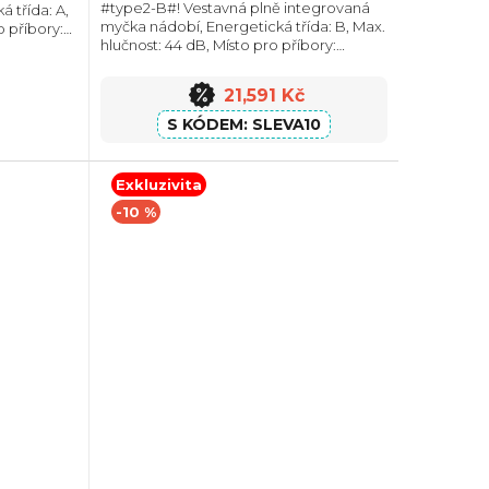
#type2-B#! Vestavná plně integrovaná
 třída: A,
5
myčka nádobí, Energetická třída: B, Max.
o příbory:
hvězdiček.
hlučnost: 44 dB, Místo pro příbory:
: 14,
Zásuvka, Počet souprav nádobí: 14,
 vody na
Počet programů: 6, Spotřeba vody na
21,591 Kč
cyklus: 9...
SLEVA10
Exkluzivita
-10 %