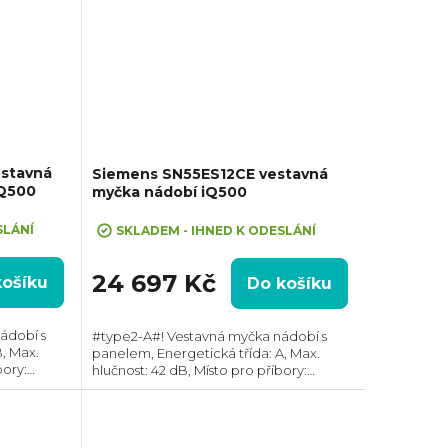
stavná
Siemens SN55ES12CE vestavná
iQ500
myčka nádobí iQ500
SLÁNÍ
SKLADEM - IHNED K ODESLÁNÍ
24 697 Kč
košíku
Do košíku
ádobí s
#type2-A#! Vestavná myčka nádobí s
, Max.
panelem, Energetická třída: A, Max.
bory:
hlučnost: 42 dB, Místo pro příbory:
: 14,
Zásuvka, Počet souprav nádobí: 14,
a vody na
Počet programů: 8, Spotřeba vody na
cyklus: 9 l,...