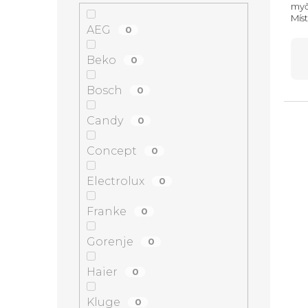
myč
Mís
AEG
hlu
0
14,
na c
Beko
0
Bosch
0
Candy
0
Concept
0
Electrolux
0
Franke
0
Gorenje
0
Haier
0
Kluge
0