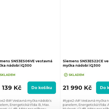
emens SN53ES06VE vestavná
Siemens SN53ES22CE ve
čka nádobí iQ300
myčka nádobí iQ300
SKLADEM
SKLADEM
8 139 Kč
21 990 Kč
Do košíku
Do 
pe2-B#! Vestavná myčka nádobí s
#type2-A#! Vestavná myčka n
elem, Energetická třída: B, Max.
panelem, Energetická třída: A
nost: 44 dB, Místo pro příbory:
hlučnost: 42 dB, Místo pro pří