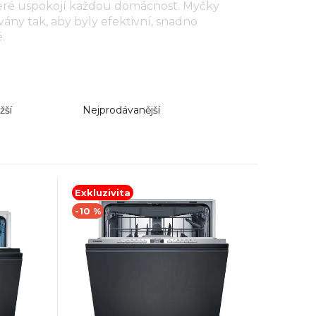
teré uspokojí každou domácnost. Myčky
ány tak, aby byly efektivní, snadno
.
žší
Nejprodávanější
Exkluzivita
-10 %