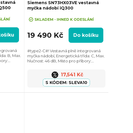
stavná
Siemens SN73HX03VE vestavná
iQ500
myčka nádobí iQ300
+ Sleva 10% při zadání kódu "SLEVA10"
SLÁNÍ
SKLADEM - IHNED K ODESLÁNÍ
19 490 Kč
košíku
Do košíku
tegrovaná
#type2-C#! Vestavná plně integrovaná
da: B, Max.
myčka nádobí, Energetická třída: C, Max.
bory:
hlučnost: 46 dB, Místo pro příbory:
: 14,
Zásuvka, Počet souprav nádobí: 14,
a vody na
Počet programů: 6, Spotřeba vody na
17,541 Kč
cyklus: 9...
SLEVA10