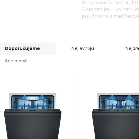
úrovněmi účinnosti, k
Siemens jsou konstruov
použitelné a nadčasové
Doporučujeme
Nejlevnější
Nejdra
Abecedně