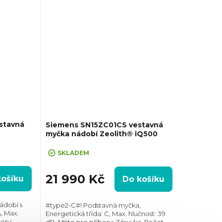
stavná
Siemens SN15ZC01CS vestavná
myčka nádobí Zeolith® iQ500
SKLADEM
21 990 Kč
košíku
Do košíku
ádobí s
#type2-C#! Podstavná myčka,
, Max.
Energetická třída: C, Max. hlučnost: 39
bory:
dB, Místo pro příbory: Zásuvka, Počet