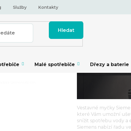
g
Služby
Kontakty
Hledat
otřebiče
Malé spotřebiče
Dřezy a baterie
ádobí Siemens 60 cm
Vestavné myčky Sieme
které Vám umožní ušetři
DOBÍ SIEMENS
snížit spotřebu vody a 
Siemens nabízí řadu v