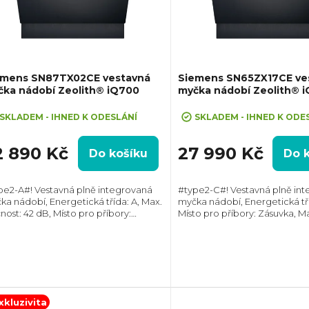
emens SN87TX02CE vestavná
Siemens SN65ZX17CE ve
čka nádobí Zeolith® iQ700
myčka nádobí Zeolith® 
SKLADEM - IHNED K ODESLÁNÍ
SKLADEM - IHNED K ODE
2 890 Kč
27 990 Kč
Do košíku
Do 
pe2-A#! Vestavná plně integrovaná
#type2-C#! Vestavná plně in
ka nádobí, Energetická třída: A, Max.
myčka nádobí, Energetická tří
nost: 42 dB, Místo pro příbory:
Místo pro příbory: Zásuvka, M
uvka, Počet souprav nádobí: 14,
hlučnost: 40 dB, Počet soupra
et programů: 8, Spotřeba vody na
14, Počet programů: 7, Spotř
us: 9,5...
na cyklus: 9...
xkluzivita