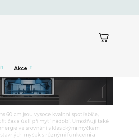
NÁKUPNÍ
KOŠÍK
Akce
ns 60 cm
jsou vysoce kvalitní spotřebiče,
t čas a úsilí při mytí nádobí. Umožňují také
energie ve srovnání s klasickými myčkami.
estavných myček s různými funkcemi a