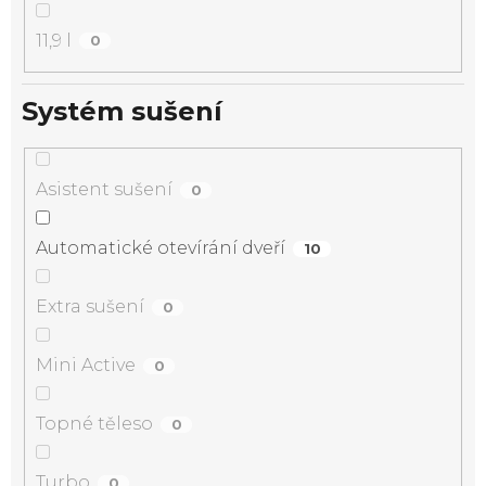
11,9 l
0
Systém sušení
Asistent sušení
0
Automatické otevírání dveří
10
Extra sušení
0
Mini Active
0
Topné těleso
0
Turbo
0