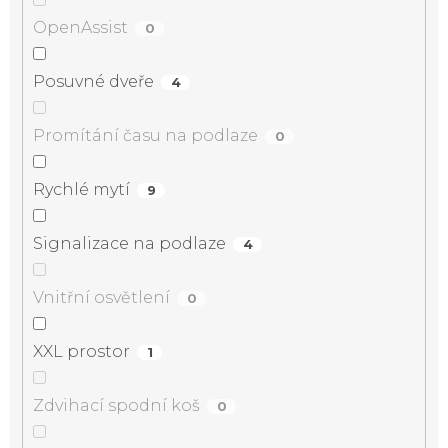
OpenAssist
0
Posuvné dveře
4
Promítání času na podlaze
0
Rychlé mytí
9
Signalizace na podlaze
4
Vnitřní osvětlení
0
XXL prostor
1
Zdvihací spodní koš
0