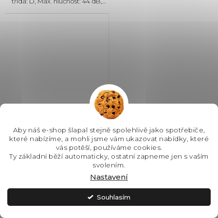
třída: D, Max. hlučnost: 44 dB,
Místo pro příbory: Zásuvka,
Počet souprav nádobí: 10, Počet
programů: 8, Spotřeba vody na
cyklus: 10 l,...
Aby náš e-shop šlapal stejně spolehlivě jako spotřebiče,
které nabízíme, a mohli jsme vám ukazovat nabídky, které
Electrolux EEM63310L
vás potěší, používáme cookies.
vestavná myčka nádobí
Ty základní běží automaticky, ostatní zapneme jen s vaším
GlassCare
Průměrné
svolením.
hodnocení
Nastavení
SKLADEM - IHNED K
ODESLÁNÍ
produktu
je
Souhlasím
12 979 Kč
5,0