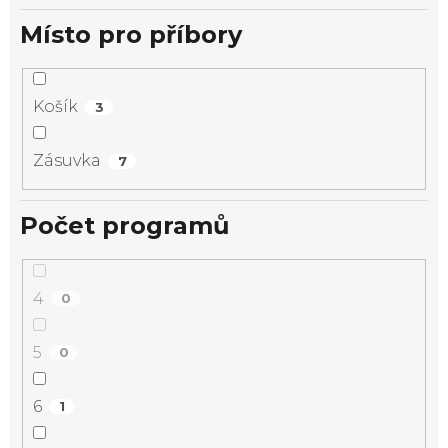
Místo pro příbory
Košík
3
Zásuvka
7
Počet programů
4
0
5
0
6
1