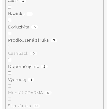
Akce
3
Novinka
1
Exkluzivita
3
Prodloužená záruka
7
CashBack
0
Doporučujeme
2
Výprodej
1
Montáž ZDARMA
0
5 let záruka
0