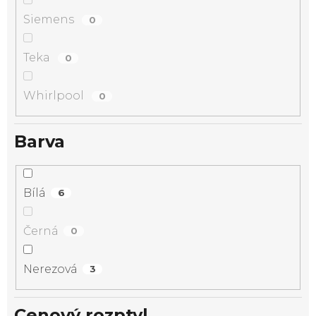
Siemens
0
Teka
0
Whirlpool
0
Barva
Bílá
6
Černá
0
Nerezová
3
Cenový rozptyl