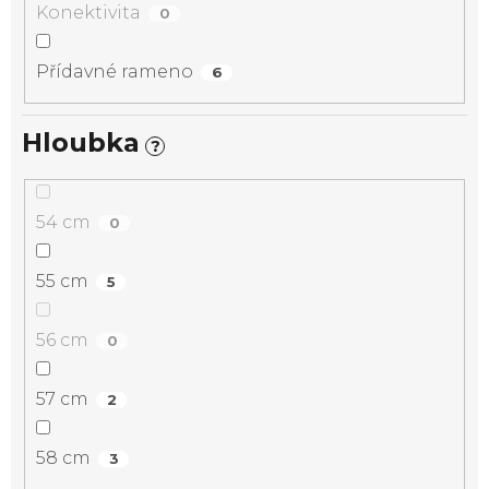
Konektivita
0
Přídavné rameno
6
Hloubka
?
54 cm
0
55 cm
5
56 cm
0
57 cm
2
58 cm
3