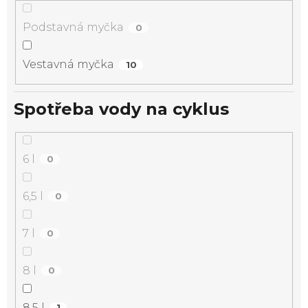
Podstavná myčka
0
Vestavná myčka
10
Spotřeba vody na cyklus
6 l
0
6,5 l
0
7 l
0
8 l
0
8,5 l
1