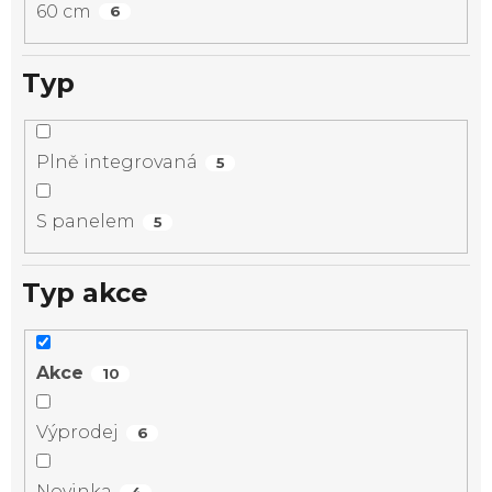
60 cm
6
Typ
Plně integrovaná
5
S panelem
5
Typ akce
Akce
10
Výprodej
6
Novinka
4