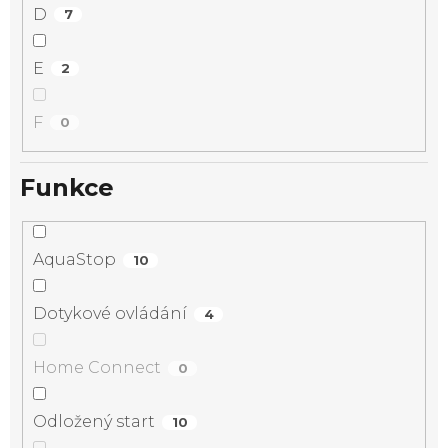
D
7
E
2
F
0
Funkce
AquaStop
10
Dotykové ovládání
4
Home Connect
0
Odložený start
10