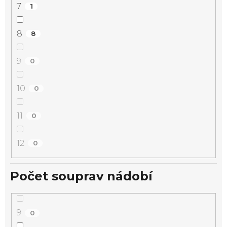
7
1
8
8
9
0
10
0
11
0
12
0
Počet souprav nádobí
9
0