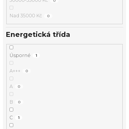
30000-35000 Kč
0
Nad 35000 Kč
0
Energetická třída
Úsporné
1
A+++
0
A
0
B
0
C
1