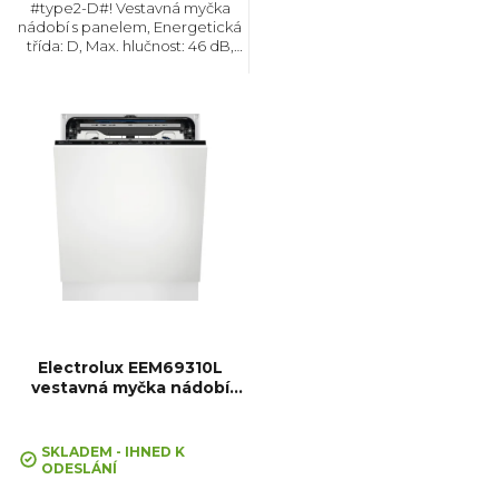
#type2-D#! Vestavná myčka
nádobí s panelem, Energetická
t
třída: D, Max. hlučnost: 46 dB,
Místo pro příbory: Košík, Počet
souprav nádobí: 13, Počet
ů
programů: 8, Spotřeba vody na
cyklus: 10 l,...
Electrolux EEM69310L
vestavná myčka nádobí
GlassCare
Průměrné
hodnocení
SKLADEM - IHNED K
ODESLÁNÍ
produktu
je