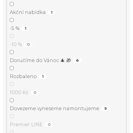
Akční nabídka
1
-5 %
1
-10 %
0
Doručíme do Vánoc 🎄 🎁
6
Rozbaleno
1
1000 Kč
0
Dovezeme vyneseme namontujeme
9
Premier LINE
0