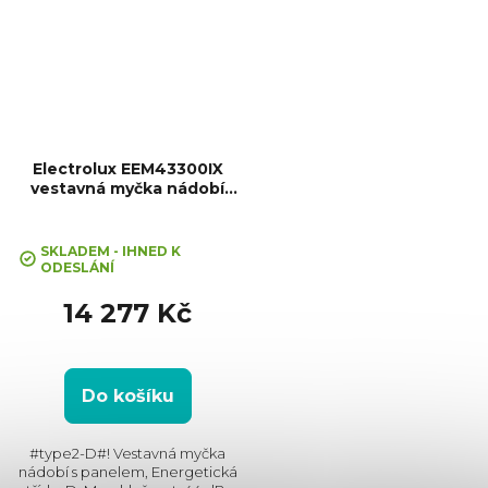
Electrolux EEM43300IX
vestavná myčka nádobí
GlassCare
Průměrné
hodnocení
SKLADEM - IHNED K
ODESLÁNÍ
produktu
je
14 277 Kč
5,0
z
5
hvězdiček.
Do košíku
#type2-D#! Vestavná myčka
nádobí s panelem, Energetická