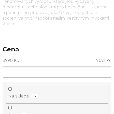
renomovaných výrobců, které jsou vybaveny
moderními technologiemi pro bezpečnou, úspornou
a pohodlnou přípravu jídla. Užívejte si rychlé a
spolehlivé mytí nádobí s našimi vestavnými myčkami
v akci.
Cena
8990
Kč
17071
Kč
Na skladě
8