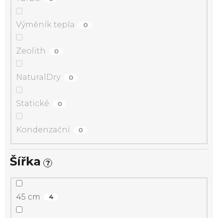
Výměník tepla
0
Zeolith
0
NaturalDry
0
Statické
0
Kondenzační
0
Šířka
?
45 cm
4