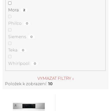
Mora
2
Philco
0
Siemens
0
Teka
0
Whirlpool
0
VYMAZAT FILTRY
Položek k zobrazení:
10
V