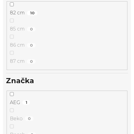
82 cm
10
85 cm
0
86 cm
0
87 cm
0
Značka
AEG
1
Beko
0