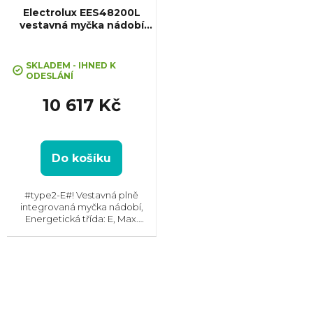
Electrolux EES48200L
vestavná myčka nádobí
SatelliteClean
Průměrné
hodnocení
SKLADEM - IHNED K
ODESLÁNÍ
produktu
je
10 617 Kč
5,0
z
5
hvězdiček.
Do košíku
#type2-E#! Vestavná plně
integrovaná myčka nádobí,
Energetická třída: E, Max.
hlučnost: 46 dB, Místo pro
příbory: Zásuvka, Počet souprav
nádobí: 14, Počet programů: 8,
Spotřeba vody na cyklus: 11...