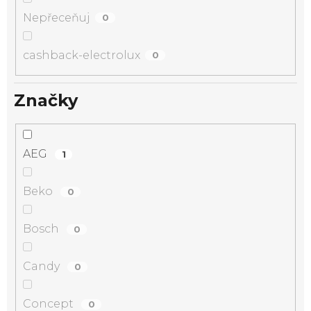
Nepřeceňuj
0
cashback-electrolux
0
Značky
AEG
1
Beko
0
Bosch
0
Candy
0
Concept
0