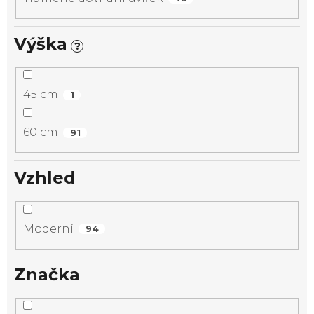
Výška
?
45 cm
1
60 cm
91
Vzhled
Moderní
94
Značka