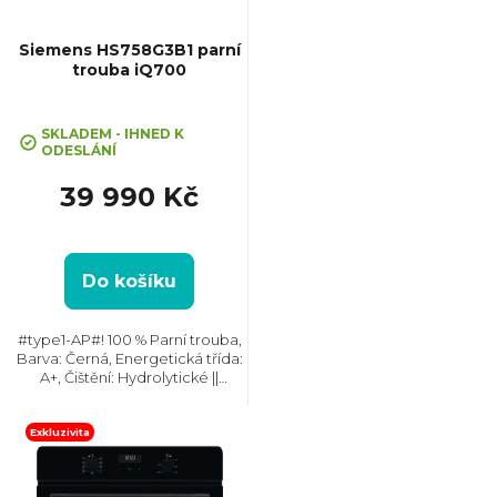
s
p
Siemens HS758G3B1 parní
trouba iQ700
r
Průměrné
hodnocení
SKLADEM - IHNED K
o
ODESLÁNÍ
produktu
je
39 990 Kč
3,0
d
z
5
u
hvězdiček.
Do košíku
k
#type1-AP#! 100 % Parní trouba,
Barva: Černá, Energetická třída:
t
A+, Čištění: Hydrolytické ||
Katalytické, Vnitřní objem: 71 l,
Max. příkon: 3600 W, Rozměry
ů
(VxŠxH): 595x594x548 mm,
Exkluzivita
Výbava:...