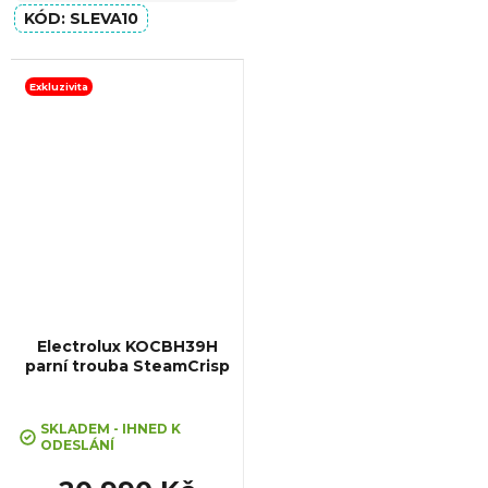
Výbava:...
SLEVA10
Exkluzivita
Electrolux KOCBH39H
parní trouba SteamCrisp
SKLADEM - IHNED K
ODESLÁNÍ