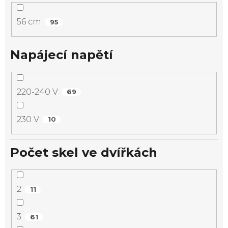
56 cm
95
Napájecí napětí
220-240 V
69
230 V
10
Počet skel ve dvířkách
2
11
3
61