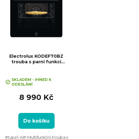
Electrolux KODEF70BZ
trouba s parní funkcí
SteamBake
SKLADEM - IHNED K
ODESLÁNÍ
8 990 Kč
Do košíku
#type1-A#! Multifunkční trouba s