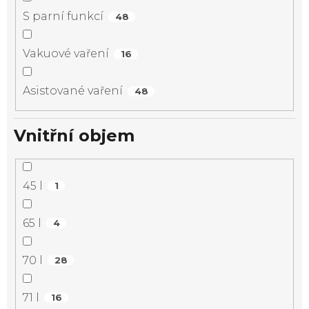
S parní funkcí
48
Vakuové vaření
16
Asistované vaření
48
Vnitřní objem
45 l
1
65 l
4
70 l
28
71 l
16