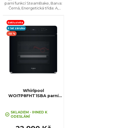
parní funkcí SteamBake, Barva:
Černá, Energetická třída: A,
Čištění: Katalytické || AquaClean,
Vnitřní objem: 65 l, Max. příkon:
2750 W, Gril , Rozměry (VxŠxH):...
Exkluzivita
5 let záruka
-10 %
Whirlpool
WOI7P8FHT1SBA parní
+ Sleva 10% při zadání kódu
trouba
"SLEVA10"
SKLADEM - IHNED K
ODESLÁNÍ