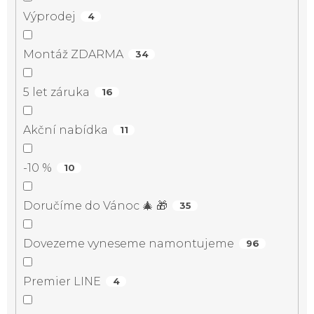
Výprodej
4
Montáž ZDARMA
34
5 let záruka
16
Akční nabídka
11
-10 %
10
Doručíme do Vánoc 🎄 🎁
35
Dovezeme vyneseme namontujeme
96
Premier LINE
4