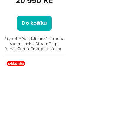
20 990 Kč
Do košíku
#type1-AP#! Multifunkční trouba
s parní funkcí SteamCrisp,
Barva: Černá, Energetická třída:
A+, Čištění: Vodou, Vnitřní
objem: 72 l, Max. příkon: 3380
W, Rozměry (VxŠxH):
Exkluzivita
595x595x567 mm, Výbava:...