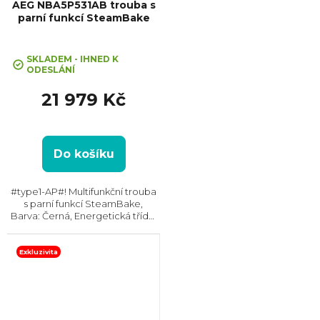
AEG NBA5P531AB trouba s
parní funkcí SteamBake
Průměrné
hodnocení
SKLADEM - IHNED K
ODESLÁNÍ
produktu
je
21 979 Kč
5,0
z
5
hvězdiček.
Do košíku
#type1-AP#! Multifunkční trouba
s parní funkcí SteamBake,
Barva: Černá, Energetická třída:
A+, Čištění: Pyrolytické, Vnitřní
objem: 71 l, Max. příkon: 3500 W,
Gril , Rozměry (VxŠxH):
Exkluzivita
595x595x567...