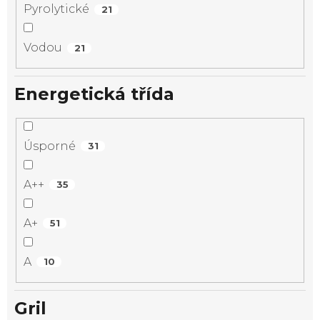
Pyrolytické
21
Vodou
21
Energetická třída
Úsporné
31
A++
35
A+
51
A
10
Gril