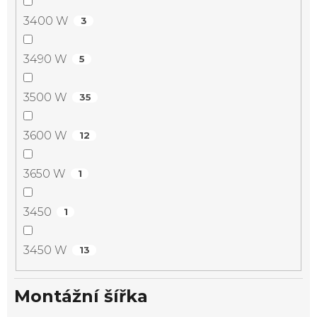
3400 W
3
3490 W
5
3500 W
35
3600 W
12
3650 W
1
3450
1
3450 W
13
Montážní šířka