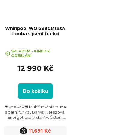
Whirlpool WOI5S8CM1SXA
trouba s parní funkcí
+ Sleva 10% při zadání kódu
"SLEVA10"
SKLADEM - IHNED K
ODESLÁNÍ
12 990 Kč
Do košíku
#type1-AP#! Multifunkční trouba
s parní funkcí, Barva: Nerezová,
Energetická třída: A+, Čištění:
Katalytické, Vnitřní objem: 73 l,
Max. příkon: 3450 W, Rozměry
11,691 Kč
(VxŠxH): 597x595x564 mm,