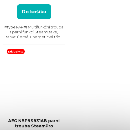
Do košíku
#type1-AP#! Multifunkční trouba
s parní funkci SteamBake,
Barva: Černá, Energetická třída:
A+, Čištění: Pyrolytické, Vnitřní
objem: 71 l, Max. příkon: 3500 W,
Gril, Rozměry (VxŠxH):
Exkluzivita
595x595x567...
AEG NBP9S831AB parní
trouba SteamPro