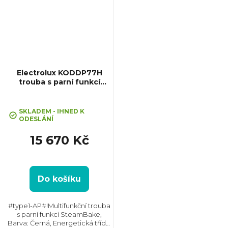
Electrolux KODDP77H
trouba s parní funkcí
SteamBake
SKLADEM - IHNED K
ODESLÁNÍ
15 670 Kč
Do košíku
#type1-AP#!Multifunkční trouba
s parní funkcí SteamBake,
Barva: Černá, Energetická třída: