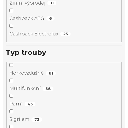
Zimní výprodej
11
Cashback AEG
6
Cashback Electrolux
25
Typ trouby
Horkovzdušné
61
Multifunkční
38
Parní
43
S grilem
73