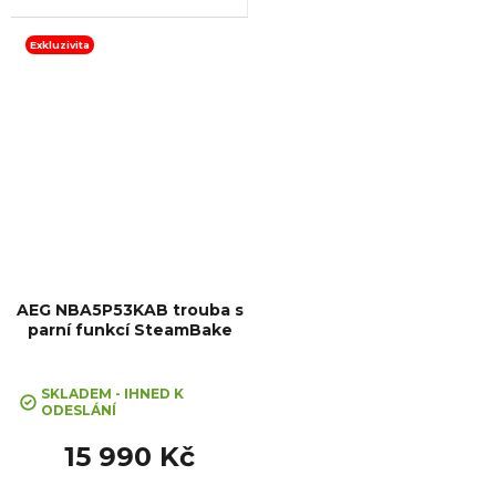
A+, Čištění: Pyrolytické, Vnitřní
objem: 72 l, Max. příkon: 3500
W, Gril, Rozměry
Exkluzivita
(VxŠxH):594x596x569 mm,...
AEG NBA5P53KAB trouba s
parní funkcí SteamBake
SKLADEM - IHNED K
ODESLÁNÍ
15 990 Kč