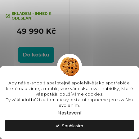
+ Kurz vaření v hodnotě 3000,-
ZDARMA
SKLADEM - IHNED K
ODESLÁNÍ
49 990 Kč
Do košíku
#type1-APP#! 100 % Parní
trouba SteamPro, Barva: Černá,
Energetická třída: A++, Čištění:
Aby náš e-shop šlapal stejně spolehlivě jako spotřebiče,
Parní, Vnitřní objem: 70 l, Max.
které nabízíme, a mohli jsme vám ukazovat nabídky, které
příkon: 3500 W, Gril , Rozměry
vás potěší, používáme cookies.
(VxŠxH): 595x595x567 mm,
Ty základní běží automaticky, ostatní zapneme jen s vaším
Výbava:...
svolením.
Nastavení
Souhlasím