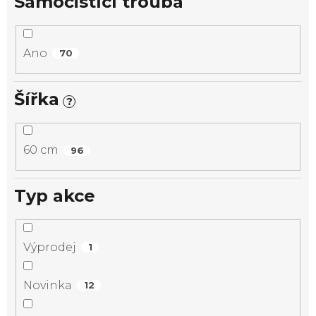
Samočistící trouba
Ano
70
Šířka
?
60 cm
96
Typ akce
Výprodej
1
Novinka
12