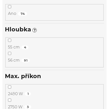
Ano
74
Hloubka
?
55 cm
4
56 cm
91
Max. příkon
2490 W
1
2750 W
3