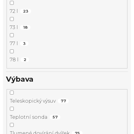
72 l
23
73 l
18
77 l
3
78 l
2
Výbava
Teleskopický výsuv
77
Teplotní sonda
57
Tlumené dovírání dvířek
75