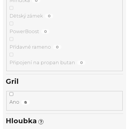
Minutka
0
Dětský zámek
0
PowerBoost
0
Přídavné rameno
0
Připojení na propan butan
0
Gril
Ano
8
Hloubka
?