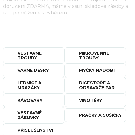
doručení ZDARMA, máme vlastní skladové zásoby a
rádi pomůžeme s výběrem.
VESTAVNÉ
MIKROVLNNÉ
TROUBY
TROUBY
VARNÉ DESKY
MYČKY NÁDOBÍ
LEDNICE A
DIGESTOŘE A
MRAZÁKY
ODSAVAČE PAR
KÁVOVARY
VINOTÉKY
VESTAVNÉ
PRAČKY A SUŠIČKY
ZÁSUVKY
PŘÍSLUŠENSTVÍ