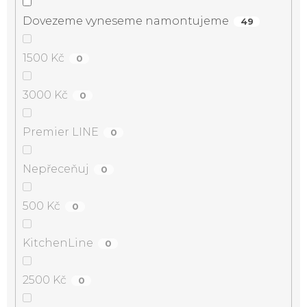
Dovezeme vyneseme namontujeme
49
1500 Kč
0
3000 Kč
0
Premier LINE
0
Nepřeceňuj
0
500 Kč
0
KitchenLine
0
2500 Kč
0