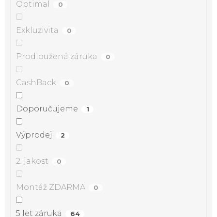
Optimal
0
Exkluzivita
0
Prodloužená záruka
0
CashBack
0
Doporučujeme
1
Výprodej
2
2. jakost
0
Montáž ZDARMA
0
5 let záruka
64