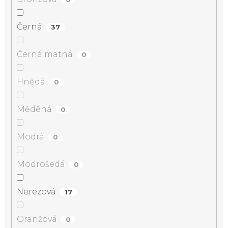
Černá
37
Černá matná
0
Hnědá
0
Měděná
0
Modrá
0
Modrošedá
0
Nerezová
17
Oranžová
0