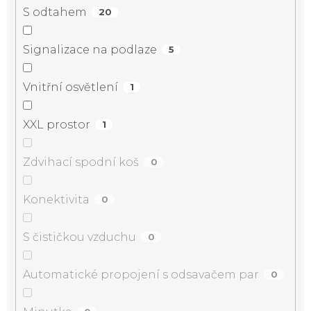
S odtahem
20
Signalizace na podlaze
5
Vnitřní osvětlení
1
XXL prostor
1
Zdvihací spodní koš
0
Konektivita
0
S čističkou vzduchu
0
Automatické propojení s odsavačem par
0