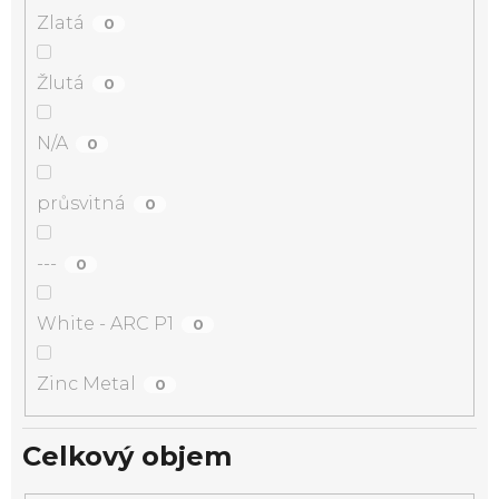
Zlatá
0
Žlutá
0
N/A
0
průsvitná
0
---
0
White - ARC P1
0
Zinc Metal
0
Celkový objem