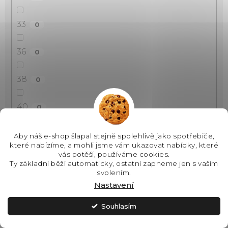
33
0
36
0
38
0
40
0
44
0
Aby náš e-shop šlapal stejně spolehlivě jako spotřebiče,
které nabízíme, a mohli jsme vám ukazovat nabídky, které
vás potěší, používáme cookies.
46
1
Ty základní běží automaticky, ostatní zapneme jen s vaším
svolením.
Nastavení
47
0
Souhlasím
48
0