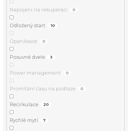
Napojení na rekuperaci
0
Odložený start
10
OpenAssist
0
Posuvné dveře
3
Power management
0
Promítání času na podlaze
0
Recirkulace
20
Rychlé mytí
7