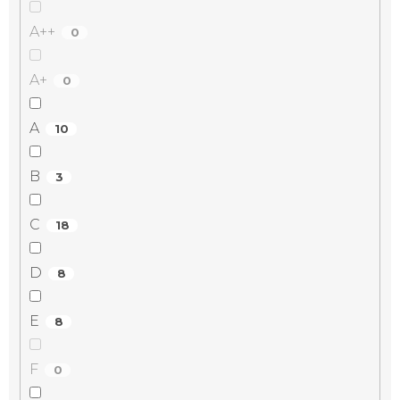
A++
0
A+
0
A
10
B
3
C
18
D
8
E
8
F
0