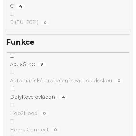
G
4
B (EU_2021)
0
Funkce
AquaStop
9
Automatické propojení s varnou deskou
0
Dotykové ovládání
4
Hob2Hood
0
Home Connect
0