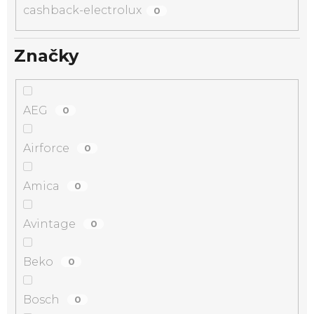
cashback-electrolux
0
Značky
AEG
0
Airforce
0
Amica
0
Avintage
0
Beko
0
Bosch
0