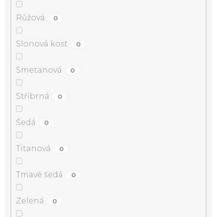
Růžová
0
Slonová kost
0
Smetanová
0
Stříbrná
0
Šedá
0
Titanová
0
Tmavě šedá
0
Zelená
0