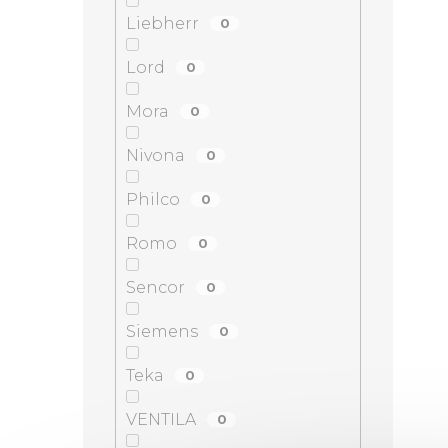
Liebherr
0
Lord
0
Mora
0
Nivona
0
Philco
0
Romo
0
Sencor
0
Siemens
0
Teka
0
VENTILA
0