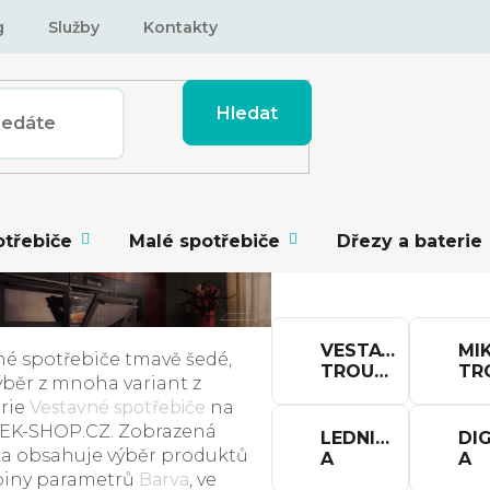
g
Služby
Kontakty
Hledat
otřebiče
Malé spotřebiče
Dřezy a baterie
VESTAVNÉ
MI
né spotřebiče tmavě šedé,
TROUBY
výběr z mnoha variant z
rie
Vestavné spotřebiče
na
EK-SHOP.CZ. Zobrazená
LEDNICE
DI
a obsahuje výběr produktů
A
A
piny parametrů
Barva
, ve
MRAZÁKY
OD