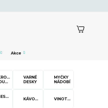
NÁKUPNÍ
KOŠÍK
Akce
KROVLNNÉ
VARNÉ
MYČKY
TROUBY
DESKY
NÁDOBÍ
GESTOŘE
KÁVOVARY
VINOTÉKY
SAVAČE