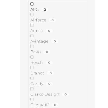
AEG
2
Airforce
0
Amica
0
Avintage
0
Beko
0
Bosch
0
Brandt
0
Candy
0
Ciarko Design
0
Climadiff
0