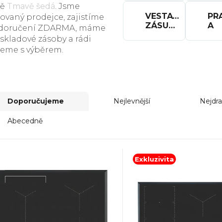
PA
tě
Tmavě šedá
. Jsme
VESTAVNÉ
PR
zovaný prodejce, zajistíme
ZÁSUVKY
A
 doručení ZDARMA, máme
 skladové zásoby a rádi
eme s výběrem.
Doporučujeme
Nejlevnější
Nejdra
Abecedně
Exkluzivita