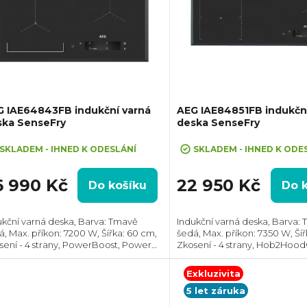
G IAE64843FB indukční varná
AEG IAE84851FB indukčn
ska SenseFry
deska SenseFry
SKLADEM - IHNED K ODESLÁNÍ
SKLADEM - IHNED K ODE
6 990 Kč
22 950 Kč
Do košíku
Do 
ukční varná deska, Barva: Tmavě
Indukční varná deska, Barva:
á, Max. příkon: 7200 W, Šířka: 60 cm,
šedá, Max. příkon: 7350 W, Ší
sení - 4 strany, PowerBoost, Power
Zkosení - 4 strany, Hob2Hoo
agement, Hob2Hood®, Spojení
smažení SenseFry, Spojení va
ných zón, Senzor smažení SenseFry,
TFT dotykové ovládání každé
Exkluzivita
dání...
zvlášť,...
5 let záruka