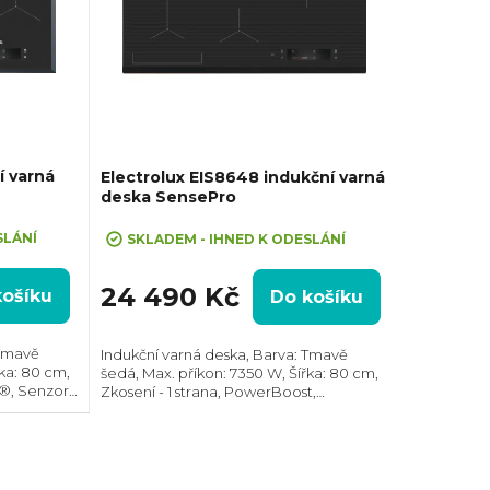
í varná
Electrolux EIS8648 indukční varná
deska SensePro
SLÁNÍ
SKLADEM - IHNED K ODESLÁNÍ
24 490 Kč
košíku
Do košíku
 Tmavě
Indukční varná deska, Barva: Tmavě
řka: 80 cm,
šedá, Max. příkon: 7350 W, Šířka: 80 cm,
d®, Senzor
Zkosení - 1 strana, PowerBoost,
rných zón,
Hob2Hood®, Spojení varných zón, TFT
 zóny
dotykové ovládání každé zóny zvlášť,
Prostor pro...