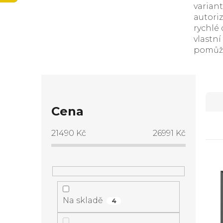
varian
TMAVĚ ŠEDÉ
autori
rychlé
vlastní
pomůž
P
Ř
o
Cena
a
s
21490
Kč
26991
Kč
z
t
e
V
r
n
ý
Na skladě
a
4
í
p