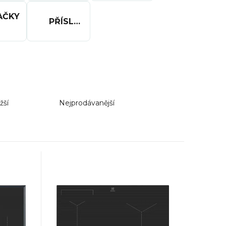
R
AČKY
PŘÍSLUŠENSTVÍ
SUŠIČKY
žší
Nejprodávanější