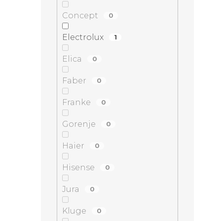
Concept
0
Electrolux
1
Elica
0
Faber
0
Franke
0
Gorenje
0
Haier
0
Hisense
0
Jura
0
Kluge
0