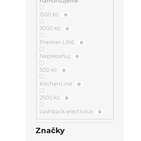
namontujeme
Vnit
Roz
Výba
1500 Kč
0
3000 Kč
0
Premier LINE
0
Nepřeceňuj
0
500 Kč
0
KitchenLine
0
2500 Kč
0
cashback-electrolux
0
Značky