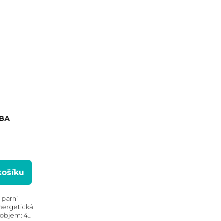
SBA
košíku
 parní
nergetická
ní objem: 48