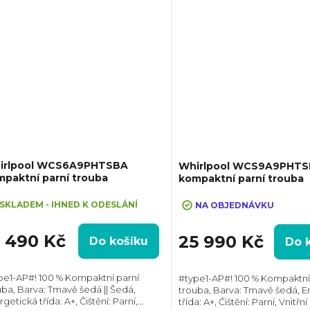
irlpool WCS6A9PHTSBA
Whirlpool WCS9A9PHT
paktní parní trouba
kompaktní parní trouba
SKLADEM - IHNED K ODESLÁNÍ
NA OBJEDNÁVKU
1 490 Kč
25 990 Kč
Do košíku
Do 
pe1-AP#! 100 % Kompaktní parní
#type1-AP#! 100 % Kompaktní
uba, Barva: Tmavě šedá || Šedá,
trouba, Barva: Tmavě šedá, E
getická třída: A+, Čištění: Parní,
třída: A+, Čištění: Parní, Vnitř