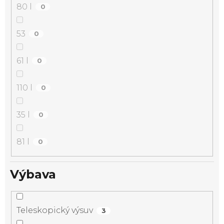
80 l
0
53
0
61 l
0
110 l
0
35 l
0
81 l
0
Výbava
Teleskopický výsuv
3