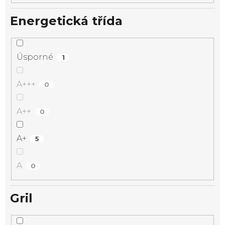
Energetická třída
Úsporné
1
A+++
0
A++
0
A+
5
A
0
Gril