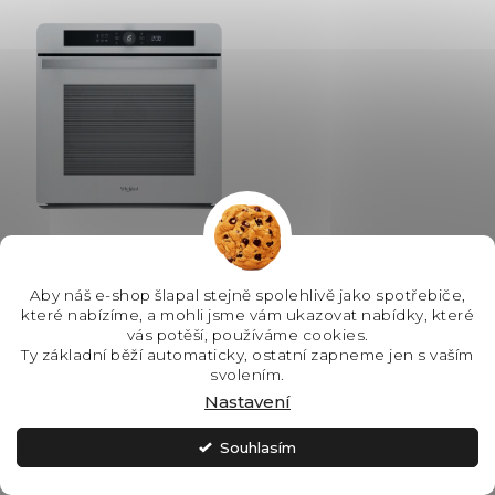
ů
589x595x548 mm, Výbava:
Teleskopický...
Whirlpool WOI4S8CM1SWA
trouba s parní funkcí
Aby náš e-shop šlapal stejně spolehlivě jako spotřebiče,
které nabízíme, a mohli jsme vám ukazovat nabídky, které
vás potěší, používáme cookies.
Ty základní běží automaticky, ostatní zapneme jen s vaším
SKLADEM - IHNED K
svolením.
ODESLÁNÍ
Nastavení
10 190 Kč
Souhlasím