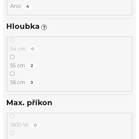
Ano
4
Hloubka
?
54 cm
0
55 cm
2
56 cm
3
Max. příkon
1600 W
0