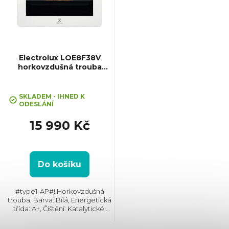
i
s
p
Electrolux LOE8F38V
horkovzdušná trouba
MealAssist
r
Průměrné
hodnocení
SKLADEM - IHNED K
o
ODESLÁNÍ
produktu
je
15 990 Kč
5,0
d
z
5
u
hvězdiček.
Do košíku
k
#type1-AP#! Horkovzdušná
trouba, Barva: Bílá, Energetická
t
třída: A+, Čištění: Katalytické,
Vnitřní objem: 72 l, Max. příkon:
3490 W, Gril, Rozměry (VxŠxH):