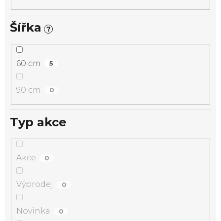
Šířka
?
60 cm
5
90 cm
0
Typ akce
Akce
0
Výprodej
0
Novinka
0