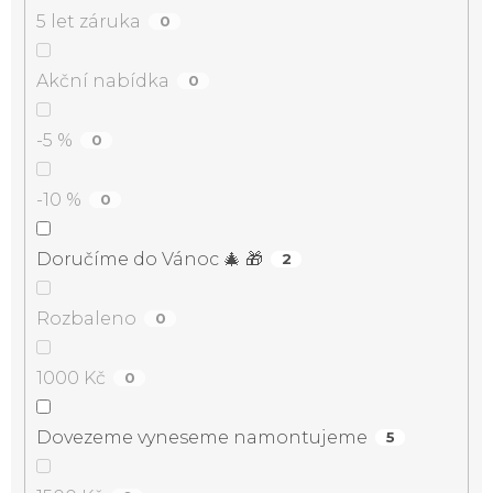
5 let záruka
0
Akční nabídka
0
-5 %
0
-10 %
0
Doručíme do Vánoc 🎄 🎁
2
Rozbaleno
0
1000 Kč
0
Dovezeme vyneseme namontujeme
5