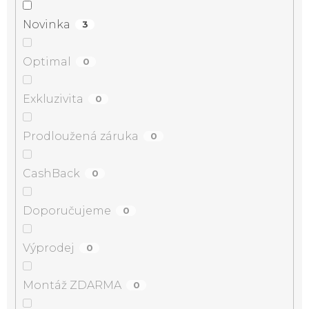
Novinka
3
Optimal
0
Exkluzivita
0
Prodloužená záruka
0
CashBack
0
Doporučujeme
0
Výprodej
0
Montáž ZDARMA
0