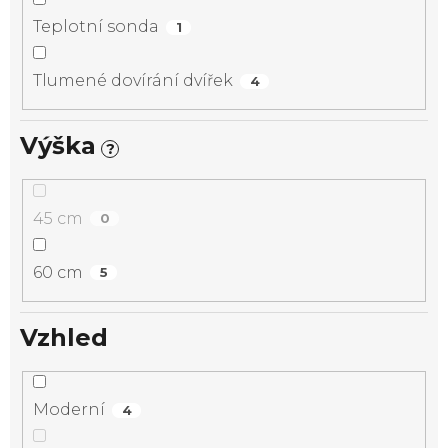
Teplotní sonda
1
Tlumené dovírání dvířek
4
Výška
?
45 cm
0
60 cm
5
Vzhled
Moderní
4