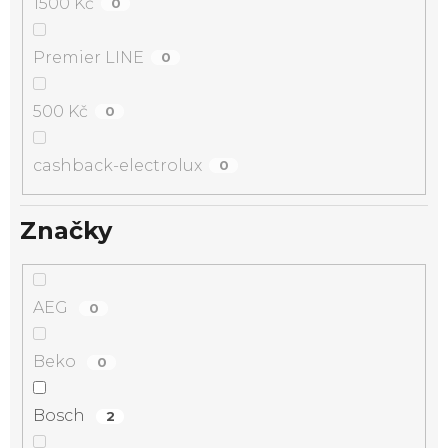
1500 Kč
0
Premier LINE
0
500 Kč
0
cashback-electrolux
0
Značky
AEG
0
Beko
0
Bosch
2