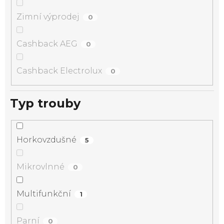
Zimní výprodej
0
Cashback AEG
0
Cashback Electrolux
0
Typ trouby
Horkovzdušné
5
Mikrovlnné
0
Multifunkční
1
Parní
0