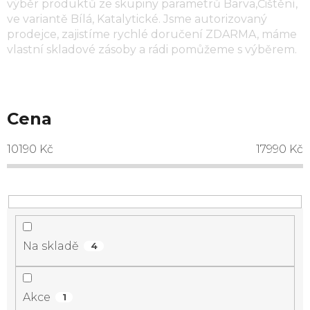
výběr produktů ze skupiny parametrů
Barva,Čištění
,
ve variantě
Bílá, Katalytické
. Jsme autorizovaný
prodejce, zajistíme rychlé doručení ZDARMA, máme
vlastní skladové zásoby a rádi pomůžeme s výběrem.
Cena
10190
Kč
17990
Kč
Na skladě
4
Akce
1