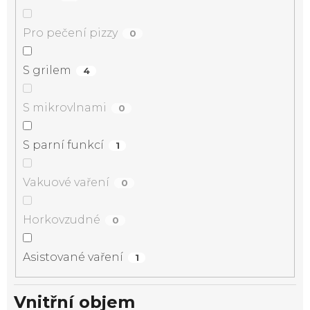
Pro pečení pizzy
0
S grilem
4
S mikrovlnami
0
S parní funkcí
1
Vakuové vaření
0
Horkovzudné
0
Asistované vaření
1
Vnitřní objem