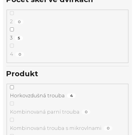
2
0
3
5
4
0
Produkt
Horkovzdušná trouba
4
Kombinovaná parní trouba
0
Kombinovaná trouba s mikrovlnami
0