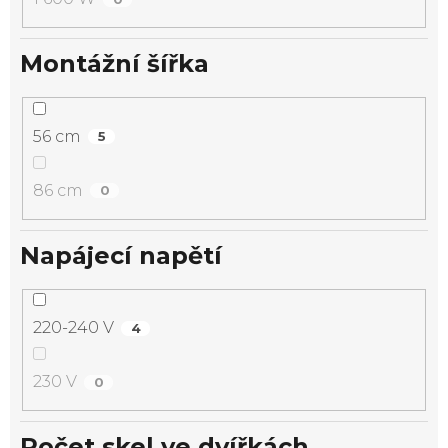
Montážní šířka
56 cm
5
86 cm
0
Napájecí napětí
220-240 V
4
230 V
0
Počet skel ve dvířkách