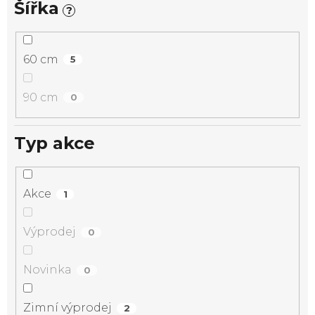
Šířka
?
60 cm
5
90 cm
0
Typ akce
Akce
1
Výprodej
0
Novinka
0
Zimní výprodej
2