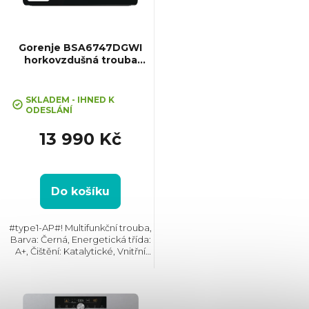
s
p
Gorenje BSA6747DGWI
horkovzdušná trouba
+ cashback 1000 Kč po registraci na
Advanced
r
stránkách gorenje.cz
SKLADEM - IHNED K
o
ODESLÁNÍ
13 990 Kč
d
u
Do košíku
k
#type1-AP#! Multifunkční trouba,
Barva: Černá, Energetická třída:
t
A+, Čištění: Katalytické, Vnitřní
objem: 77 l, Max. příkon: 3500
W, Gril, Rozměry
ů
(VxŠxH):595x595x564 mm,
Výbava: Teleskopický...