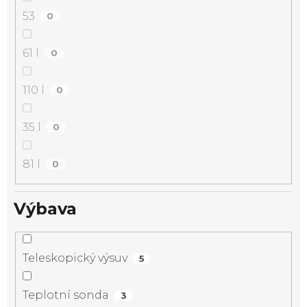
53
0
61 l
0
110 l
0
35 l
0
81 l
0
Výbava
Teleskopický výsuv
5
Teplotní sonda
3