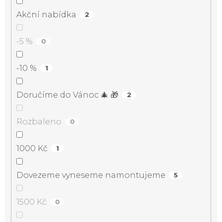
Akční nabídka
2
-5 %
0
-10 %
1
Doručíme do Vánoc 🎄 🎁
2
Rozbaleno
0
1000 Kč
1
Dovezeme vyneseme namontujeme
5
1500 Kč
0