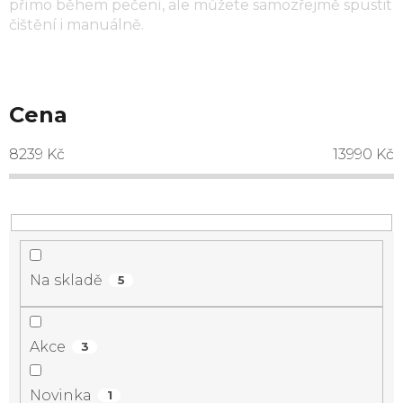
přímo během pečení, ale můžete samozřejmě spustit
čištění i manuálně.
Cena
8239
Kč
13990
Kč
Na skladě
5
Akce
3
Novinka
1