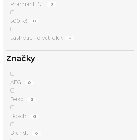
Premier LINE
0
500 Kč
0
cashback-electrolux
0
Značky
AEG
0
Beko
0
Bosch
0
Brandt
0