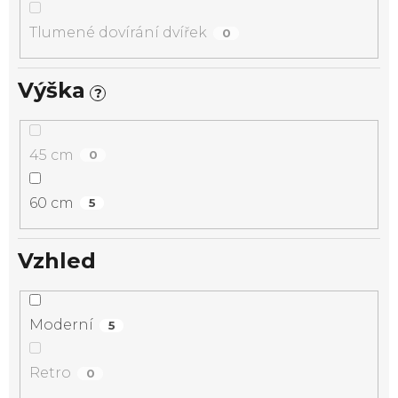
Tlumené dovírání dvířek
0
Výška
?
45 cm
0
60 cm
5
Vzhled
Moderní
5
Retro
0