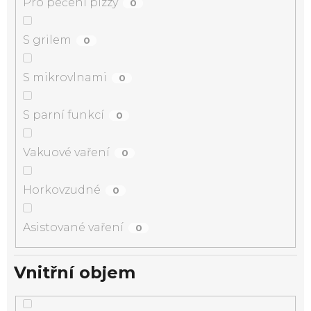
Pro pečení pizzy
0
S grilem
0
S mikrovlnami
0
S parní funkcí
0
Vakuové vaření
0
Horkovzudné
0
Asistované vaření
0
Vnitřní objem