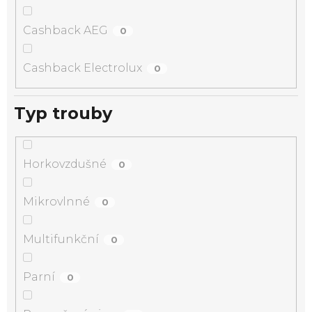
Cashback AEG
0
Cashback Electrolux
0
Typ trouby
Horkovzdušné
0
Mikrovlnné
0
Multifunkční
0
Parní
0