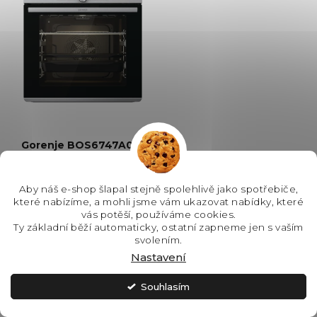
Gorenje BOS6747A01X
horkovzdušná trouba
Advanced
Aby náš e-shop šlapal stejně spolehlivě jako spotřebiče,
SKLADEM - IHNED K
které nabízíme, a mohli jsme vám ukazovat nabídky, které
ODESLÁNÍ
vás potěší, používáme cookies.
Ty základní běží automaticky, ostatní zapneme jen s vaším
8 239 Kč
svolením.
Nastavení
Souhlasím
Do košíku