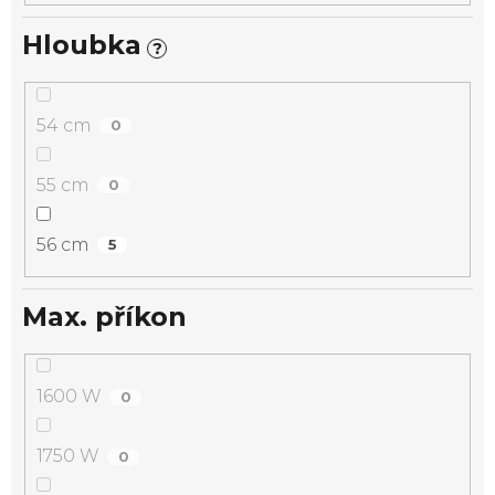
Hloubka
?
54 cm
0
55 cm
0
56 cm
5
Max. příkon
1600 W
0
1750 W
0