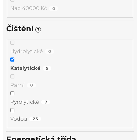
Nad 40000 Kč
0
Čištění
?
Hydrolytické
0
Katalytické
5
Parní
0
Pyrolytické
7
Vodou
23
Energetická třída