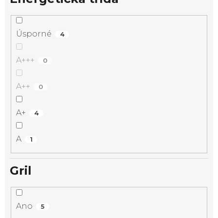
Úsporné
4
A+++
0
A++
0
A+
4
A
1
Gril
Ano
5