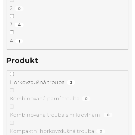
2
0
3
4
4
1
Produkt
Horkovzdušná trouba
3
Kombinovaná parní trouba
0
Kombinovaná trouba s mikrovlnami
0
Kompaktní horkovzdušná trouba
0