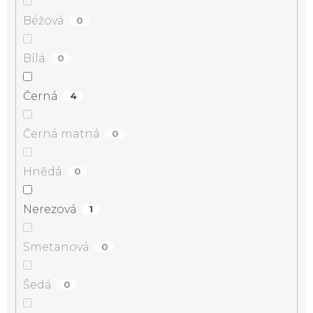
Béžová
0
Bílá
0
Černá
4
Černá matná
0
Hnědá
0
Nerezová
1
Smetanová
0
Šedá
0