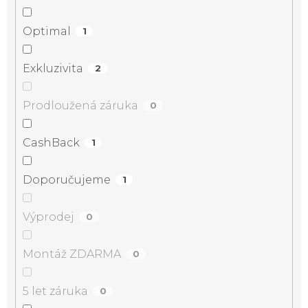
Optimal
1
Exkluzivita
2
Prodloužená záruka
0
CashBack
1
Doporučujeme
1
Výprodej
0
Montáž ZDARMA
0
5 let záruka
0